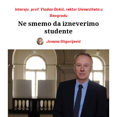
Intervju: prof. Vladan Đokić, rektor Univerziteta u
Beogradu
Ne smemo da izneverimo
studente
Jovana Gligorijević