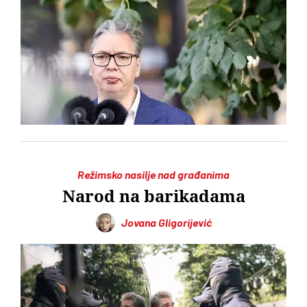
Režimsko nasilje nad građanima
Narod na barikadama
Jovana Gligorijević