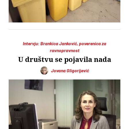
Intervju: Brankica Janković, poverenica za
ravnopravnost
U društvu se pojavila nada
Jovana Gligorijević