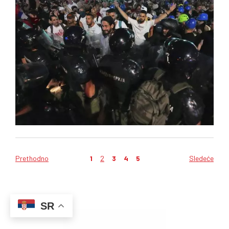
Prethodno
1
2
3
4
5
Sledeće
SR