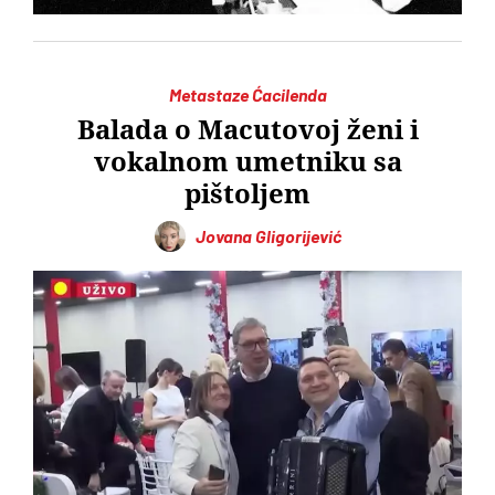
Metastaze Ćacilenda
Balada o Macutovoj ženi i
vokalnom umetniku sa
pištoljem
Jovana Gligorijević