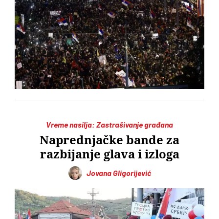
Vreme nasilja: Zastrašivanje građana
Naprednjačke bande za
razbijanje glava i izloga
Jovana Gligorijević