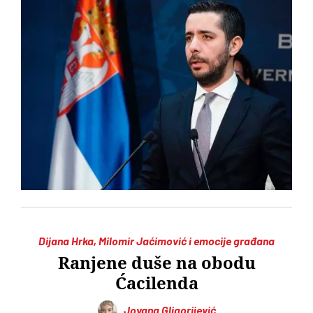
Dijana Hrka, Milomir Jaćimović i emocije građana
Ranjene duše na obodu
Ćacilenda
Jovana Gligorijević