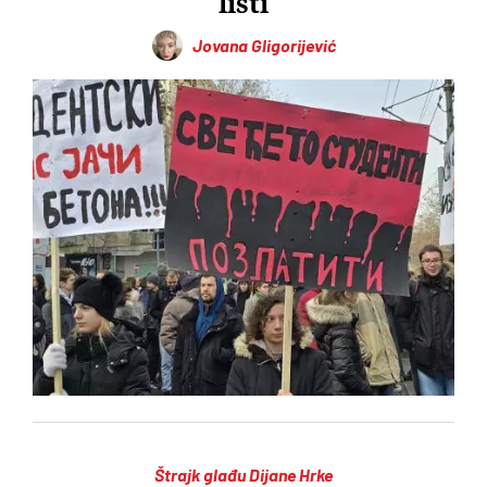
listi
Jovana Gligorijević
Štrajk glađu Dijane Hrke