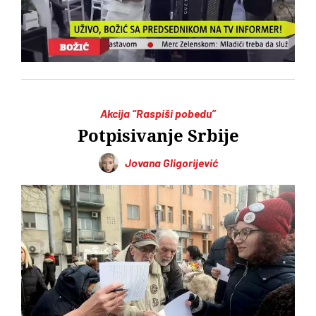
Akcija “Raspiši pobedu”
Potpisivanje Srbije
Jovana Gligorijević