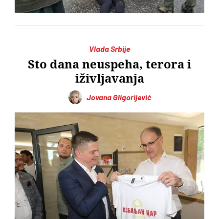
Vlada Srbije
Sto dana neuspeha, terora i
iživljavanja
Jovana Gligorijević