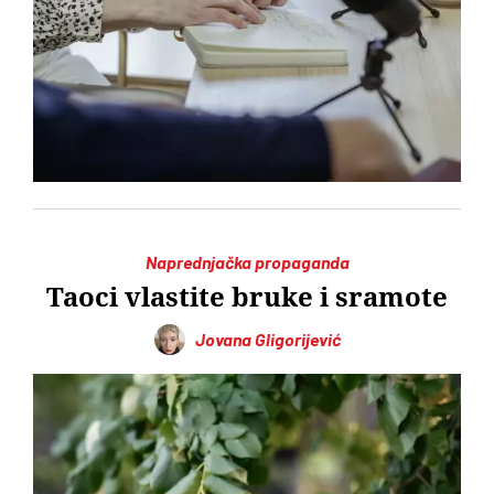
Naprednjačka propaganda
Taoci vlastite bruke i sramote
Jovana Gligorijević