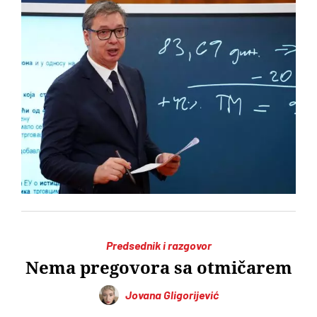
Predsednik i razgovor
Nema pregovora sa otmičarem
Jovana Gligorijević