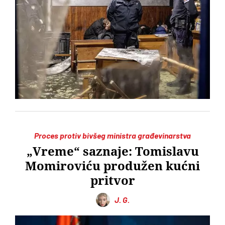
Proces protiv bivšeg ministra građevinarstva
„Vreme“ saznaje: Tomislavu
Momiroviću produžen kućni
pritvor
J. G.