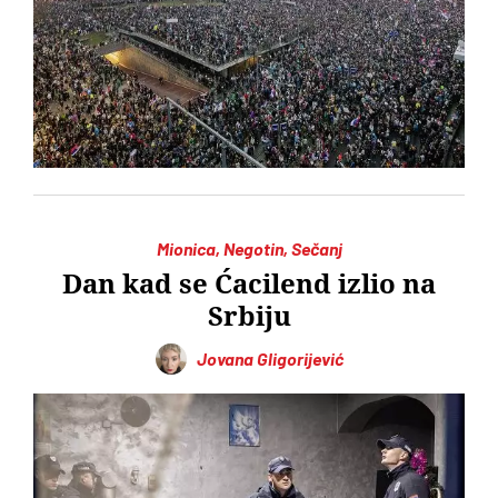
Mionica, Negotin, Sečanj
Dan kad se Ćacilend izlio na
Srbiju
Jovana Gligorijević