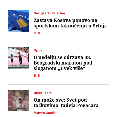
Beograd i Priština
Zastava Kosova ponovo na
sportskom takmičenju u Srbiji
K. S.
Sport
U nedelju se održava 38.
Beogradski maraton pod
sloganom „Uvek više“
B. B.
Biciklizam
On može sve: Svet pod
točkovima Tadeja Pogačara
Milenko Janjić