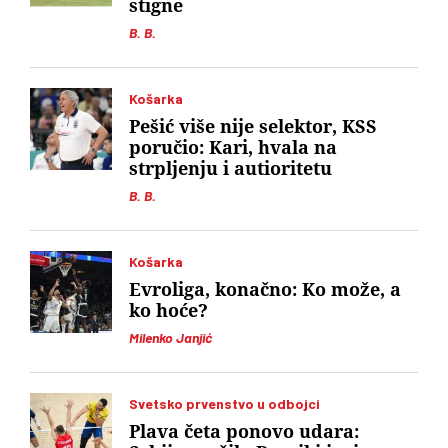
stigne
B. B.
Košarka
Pešić više nije selektor, KSS
poručio: Kari, hvala na
strpljenju i autioritetu
B. B.
Košarka
Evroliga, konačno: Ko može, a
ko hoće?
Milenko Janjić
Svetsko prvenstvo u odbojci
Plava četa ponovo udara: