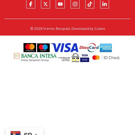
© 2026
Vreme
, Beograd. Developed by
Cubes
SR