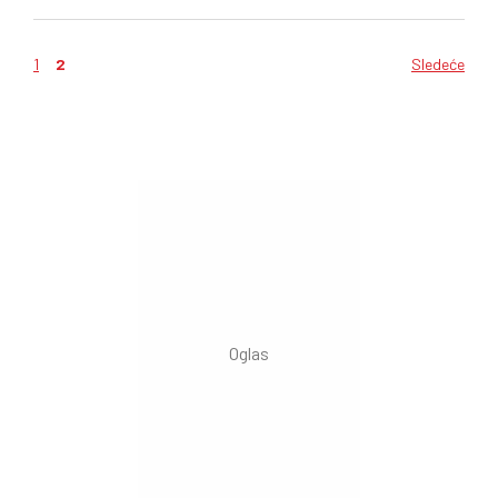
1
2
Sledeće
Kretanje
članaka