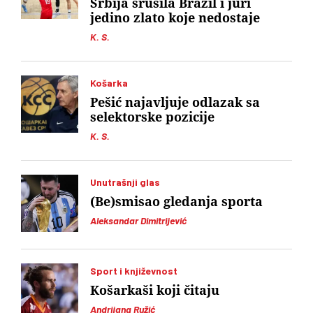
Srbija srušila Brazil i juri
jedino zlato koje nedostaje
K. S.
Košarka
Pešić najavljuje odlazak sa
selektorske pozicije
K. S.
Unutrašnji glas
(Be)smisao gledanja sporta
Aleksandar Dimitrijević
Sport i književnost
Košarkaši koji čitaju
Andrijana Ružić