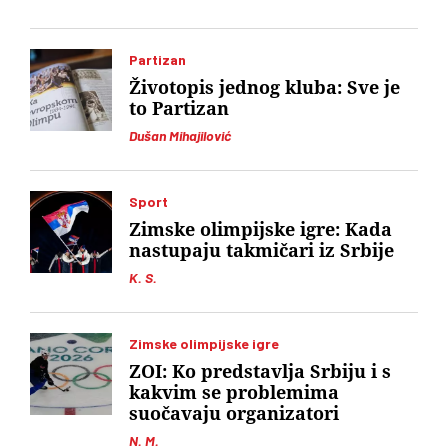
Partizan
Životopis jednog kluba: Sve je
to Partizan
Dušan Mihajilović
Sport
Zimske olimpijske igre: Kada
nastupaju takmičari iz Srbije
K. S.
Zimske olimpijske igre
ZOI: Ko predstavlja Srbiju i s
kakvim se problemima
suočavaju organizatori
N. M.