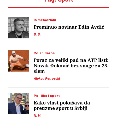
In memoriam
Preminuo novinar Edin Avdić
B. B.
Rolan Garos
Poraz za veliki pad na ATP listi:
Novak Đoković bez snage za 25.
slem
Aleksa Petrovski
Politika i sport
Kako vlast pokušava da
preuzme sport u Srbiji
N. M.