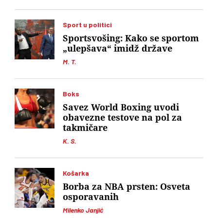
Sport u politici
Sportsvošing: Kako se sportom
„ulepšava“ imidž države
M. T.
Boks
Savez World Boxing uvodi
obavezne testove na pol za
takmičare
K. S.
Košarka
Borba za NBA prsten: Osveta
osporavanih
Milenko Janjić