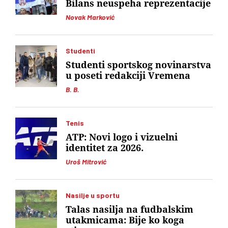
Bilans neuspeha reprezentacije
Novak Marković
Studenti
Studenti sportskog novinarstva
u poseti redakciji Vremena
B. B.
Tenis
ATP: Novi logo i vizuelni
identitet za 2026.
Uroš Mitrović
Nasilje u sportu
Talas nasilja na fudbalskim
utakmicama: Bije ko koga