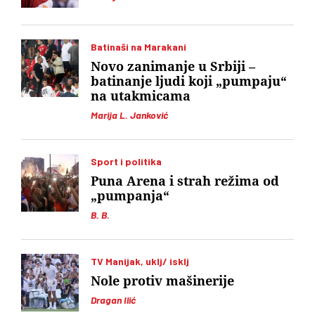
Batinaši na Marakani
Novo zanimanje u Srbiji –
batinanje ljudi koji „pumpaju“
na utakmicama
Marija L. Janković
Sport i politika
Puna Arena i strah režima od
„pumpanja“
B. B.
TV Manijak, uklj/ isklj
Nole protiv mašinerije
Dragan Ilić