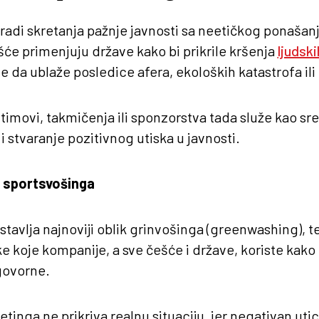
radi skretanja pažnje javnosti sa neetičkog ponašan
će primenjuju države kako bi prikrile kršenja
ljudsk
e da ublaže posledice afera, ekoloških katastrofa ili
 timovi, takmičenja ili sponzorstva tada služe kao sr
i stvaranje pozitivnog utiska u javnosti.
o sportsvošinga
tavlja najnoviji oblik grinvošinga (greenwashing), t
 koje kompanije, a sve češće i države, koriste kako b
govorne.
tinga ne prikriva realnu situaciju, jer negativan utic