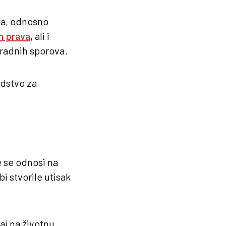
ja, odnosno
ih prava
, ali i
 radnih sporova.
edstvo za
e se odnosi na
i stvorile utisak
aj na životnu