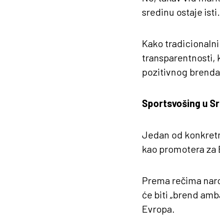
sredinu ostaje isti.
Kako tradicionalni
transparentnosti, 
pozitivnog brenda 
Sportsvošing u Srb
Jedan od konkretn
kao promotera za 
Prema rečima naro
će biti „brend am
Evropa.