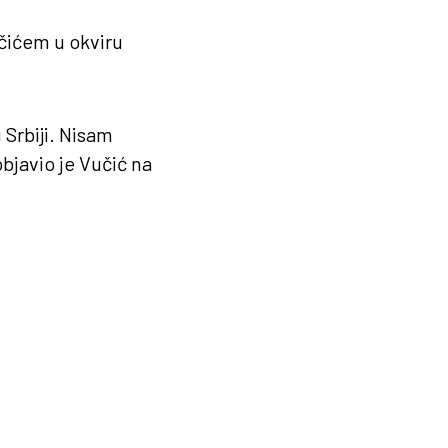
učićem u okviru
Srbiji. Nisam
objavio je Vučić na