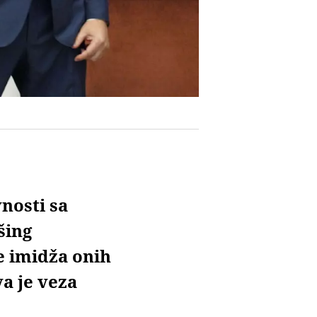
nosti sa
šing
e imidža onih
va je veza