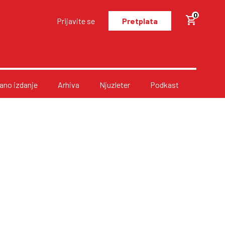
0
Prijavite se
Pretplata
no izdanje
Arhiva
Njuzleter
Podkast