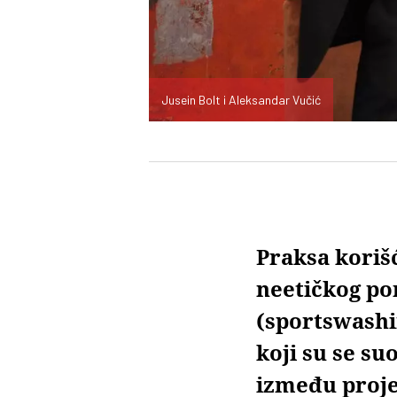
Jusein Bolt i Aleksandar Vučić
Praksa korišć
neetičkog po
(sportswashin
koji su se su
između proje