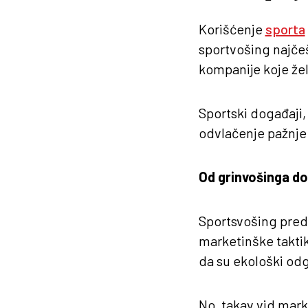
Korišćenje
sporta
sportvošing najčeš
kompanije koje žel
Sportski događaji,
odvlačenje pažnje 
Od grinvošinga d
Sportsvošing preds
marketinške taktike
da su ekološki od
No, takav vid marke