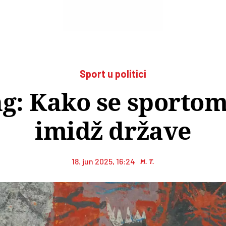
Sport u politici
g: Kako se sporto
imidž države
18. jun 2025, 16:24
M. T.