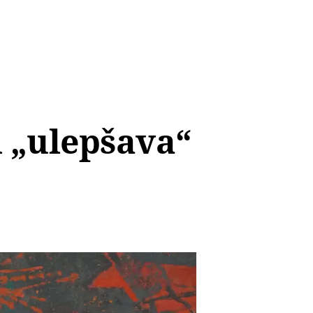
m „ulepšava“