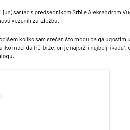
17. jun) sastao s predsednikom Srbije Aleksandrom V
osti vezanih za izložbu.
pišem koliko sam srećan što mogu da ga ugostim u 
 iko moći da trči brže, on je najbrži i najbolji ikada“, 
alogu.