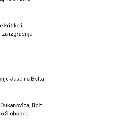
 kritike i
 za izgradnju
nju Juseina Bolta
Đukanovića, Bolt
io Slobodna