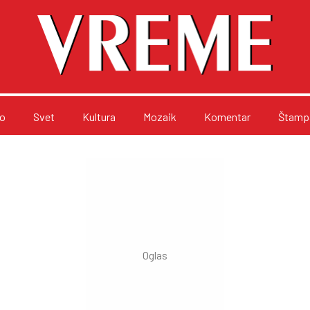
o
Svet
Kultura
Mozaik
Komentar
Štampa