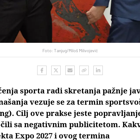
Foto: Tanjug/Miloš Milivojević
enja sporta radi skretanja pažnje jav
našanja vezuje se za termin sportsvo
g). Cilj ove prakse jeste popravljanj
očili sa negativnim publicitetom. Kak
kta Expo 2027 i ovog termina