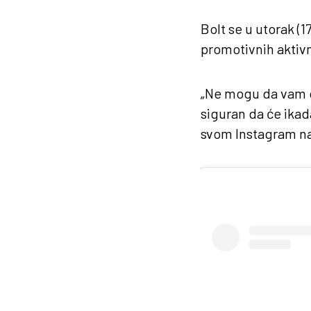
Bolt se u utorak (
promotivnih aktivn
„Ne mogu da vam o
siguran da će ikada
svom Instagram n