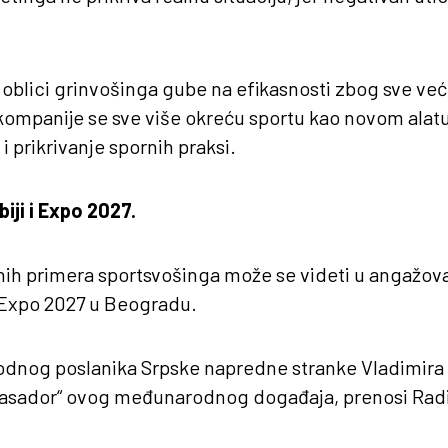
 oblici grinvošinga gube na efikasnosti zbog sve veće
kompanije se sve više okreću sportu kao novom alatu
i prikrivanje spornih praksi.
iji i Expo 2027.
ih primera sportsvošinga može se videti u angažova
Expo 2027 u Beogradu.
dnog poslanika Srpske napredne stranke Vladimira 
basador“ ovog međunarodnog događaja, prenosi Rad