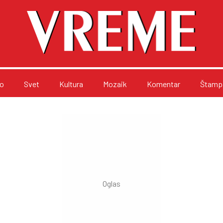
o
Svet
Kultura
Mozaik
Komentar
Štampa