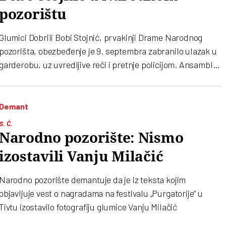
pozorištu
Glumici Dobrili Bobi Stojnić, prvakinji Drame Narodnog
pozorišta, obezbeđenje je 9. septembra zabranilo ulazak u
garderobu, uz uvredljive reči i pretnje policijom. Ansambl
Drame poručuje da je ovakav tretman nedopustiv i
ponižavajući za umetnicu sa višedecenijskim radom na
sceni
Demant
S. Ć.
Narodno pozorište: Nismo
izostavili Vanju Milačić
Narodno pozorište demantuje da je iz teksta kojim
objavljuje vest o nagradama na festivalu „Purgatorije“ u
Tivtu izostavilo fotografiju glumice Vanju Milačić