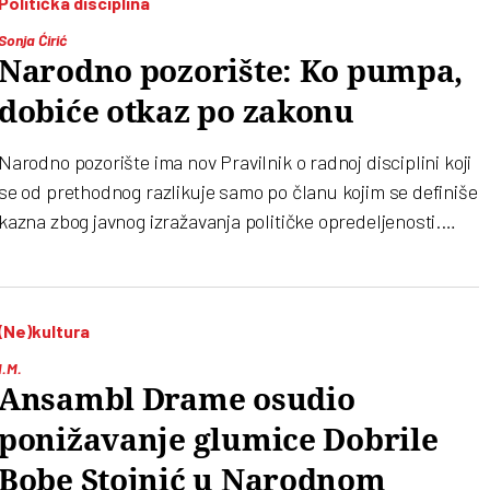
Politička disciplina
Sonja Ćirić
Narodno pozorište: Ko pumpa,
dobiće otkaz po zakonu
Narodno pozorište ima nov Pravilnik o radnoj disciplini koji
se od prethodnog razlikuje samo po članu kojim se definiše
kazna zbog javnog izražavanja političke opredeljenosti.
Kazna je otkaz
(Ne)kultura
I.M.
Ansambl Drame osudio
ponižavanje glumice Dobrile
Bobe Stojnić u Narodnom