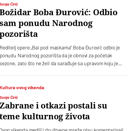
Sonja Ćirić
Božidar Boba Đurović: Odbio
sam ponudu Narodnog
pozorišta
Reditelj opere „Bal pod maskama“ Boba Đurović odbio je
ponudu Narodnog pozorišta da je obnovi za početak
sezone, zato što ne želi da sarađuje sa upravom koju je
postavila vlast zbog koje 13 godina ne može da režira
Kultura ovog vikenda
Sonja Ćirić
Zabrane i otkazi postali su
teme kulturnog života
Ovog vikenda mediji i društvene mreže nisu komentarisali