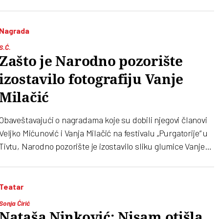
Nagrada
S.Ć.
Zašto je Narodno pozorište
izostavilo fotografiju Vanje
Milačić
Obaveštavajući o nagradama koje su dobili njegovi članovi
Veljko Mićunović i Vanja Milačić na festivalu „Purgatorije“ u
Tivtu, Narodno pozorište je izostavilo sliku glumice Vanje
Milačić. Pogledajte video, znaćete zašto
Teatar
Sonja Ćirić
Nataša Ninković: Nisam otišla