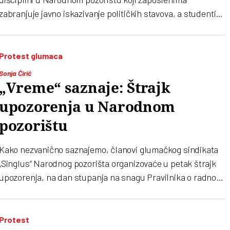
zabranjuje javno iskazivanje političkih stavova, a studenti
FDU pozivaju na skup podrške zaposlenima u tom
pozorištu
Protest glumaca
Sonja Ćirić
„Vreme“ saznaje: Štrajk
upozorenja u Narodnom
pozorištu
Kako nezvanično saznajemo, članovi glumačkog sindikata
„Singlus“ Narodnog pozorišta organizovaće u petak štrajk
upozorenja, na dan stupanja na snagu Pravilnika o radnoj
disciplini po kome zbog toga svi mogu da dobiju otkaz
Protest