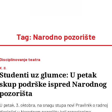
Tag: Narodno pozorište
Disciplinovanje teatra
K. S.
Studenti uz glumce: U petak
skup podrške ispred Narodnog
pozorišta
U petak, 3. oktobra, na snagu stupa novi Pravilnik o radnoj
disciplini u Narodnom pozorištu koji zaposlenima