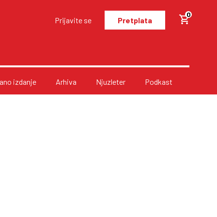
0
Prijavite se
Pretplata
no izdanje
Arhiva
Njuzleter
Podkast