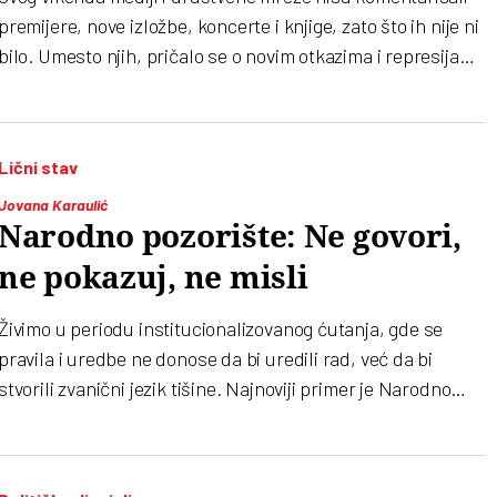
premijere, nove izložbe, koncerte i knjige, zato što ih nije ni
bilo. Umesto njih, pričalo se o novim otkazima i represijama
u kulturnom životu, o Davoru Perunoviću, dečjoj emisiji
RTS, Ljubici Vraneš, Aji Jung...
Lični stav
Jovana Karaulić
Narodno pozorište: Ne govori,
ne pokazuj, ne misli
Živimo u periodu institucionalizovanog ćutanja, gde se
pravila i uredbe ne donose da bi uredili rad, već da bi
stvorili zvanični jezik tišine. Najnoviji primer je Narodno
pozorište u Beogradu