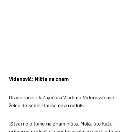
Videnović: Ništa ne znam
Gradonačelnik Zaječara Vladimir Videnović nije
želeo da komentariše novu odluku.
„Stvarno o tome ne znam ništa. Moja, što kažu
primarne profesija je nešto sasvim drugo i ja to ne