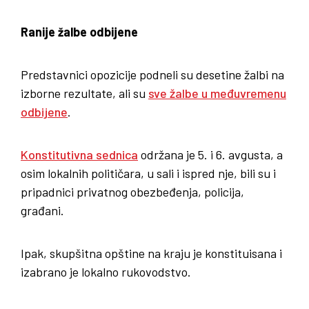
Ranije žalbe odbijene
Predstavnici opozicije podneli su desetine žalbi na
izborne rezultate, ali su
sve žalbe u međuvremenu
odbijene
.
Konstitutivna sednica
održana je 5. i 6. avgusta, a
osim lokalnih političara, u sali i ispred nje, bili su i
pripadnici privatnog obezbeđenja, policija,
građani.
Ipak, skupšitna opštine na kraju je konstituisana i
izabrano je lokalno rukovodstvo.