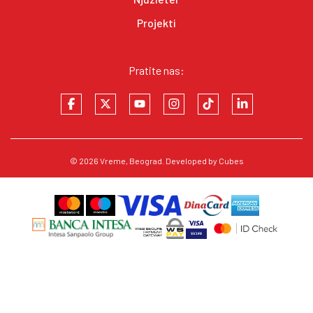
Projekti
Pratite nas:
© 2026
Vreme
, Beograd. Developed by
Cubes