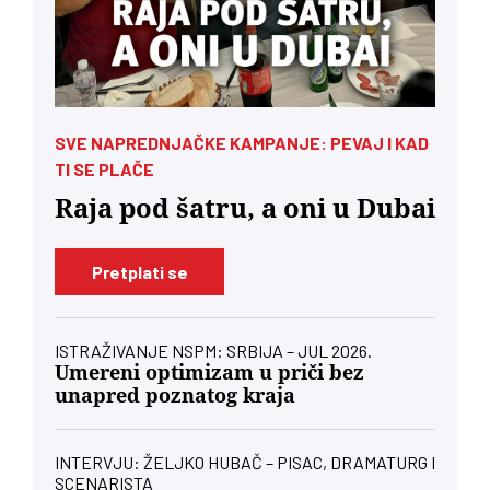
SVE NAPREDNJAČKE KAMPANJE: PEVAJ I KAD
TI SE PLAČE
Raja pod šatru, a oni u Dubai
Pretplati se
ISTRAŽIVANJE NSPM: SRBIJA – JUL 2026.
Umereni optimizam u priči bez
unapred poznatog kraja
INTERVJU: ŽELJKO HUBAČ – PISAC, DRAMATURG I
SCENARISTA