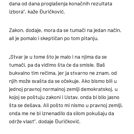
dana od dana proglašenja konačnih rezultata
izbora”, kaže Đuričković.
Zakon, dodaje, mora da se tumači na jedan način,
ali je pomalo i skeptičan po tom pitanju.
„Stvar je u tome što je malo i na njima da se
tumači, pa da vidimo šta će da smisle. Baš
bukvalno tim rečima, jer ja stvarno ne znam, od
njih može svašta da se očekuje. Ako bismo bili u
jednoj pravnoj normalnoj zemlji demokratskoj, u
kojoj se poštuju zakoni i Ustav, onda bi bilo jasno
šta se dešava. Ali pošto mi nismo u pravnoj zemlji,
onda me ne bi iznenadilo da silom pokušaju da
održe vlast”, dodaje Đuričković.