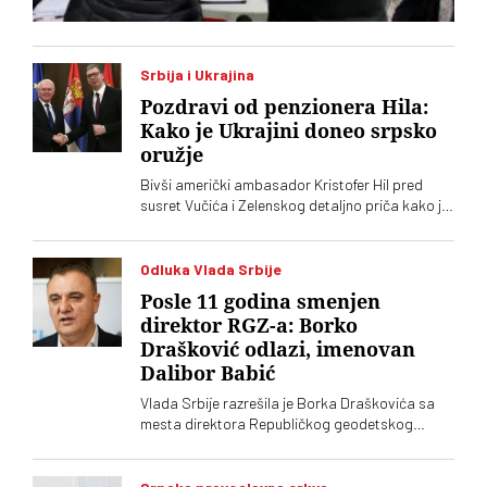
Srbija i Ukrajina
Pozdravi od penzionera Hila:
Kako je Ukrajini doneo srpsko
oružje
Bivši američki ambasador Kristofer Hil pred
susret Vučića i Zelenskog detaljno priča kako je
organizovao srpske granate za Ukrajinu.
Navodno dve zemlje planiraju i zajedničku
fabriku dronova
Odluka Vlada Srbije
Posle 11 godina smenjen
direktor RGZ-a: Borko
Drašković odlazi, imenovan
Dalibor Babić
Vlada Srbije razrešila je Borka Draškovića sa
mesta direktora Republičkog geodetskog
zavoda (RGZ), na kojem je bio 11 godina. Za
vršioca dužnosti direktora imenovan je
geodetski inspektor Dalibor Babić