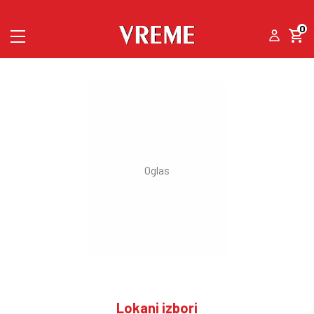
0
Lokani izbori