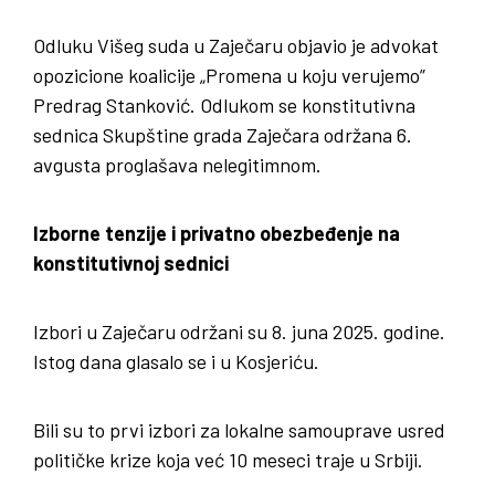
Odluku Višeg suda u Zaječaru objavio je advokat
opozicione koalicije „Promena u koju verujemo”
Predrag Stanković. Odlukom se konstitutivna
sednica Skupštine grada Zaječara održana 6.
avgusta proglašava nelegitimnom.
Izborne tenzije i privatno obezbeđenje na
konstitutivnoj sednici
Izbori u Zaječaru održani su 8. juna 2025. godine.
Istog dana glasalo se i u Kosjeriću.
Bili su to prvi izbori za lokalne samouprave usred
političke krize koja već 10 meseci traje u Srbiji.