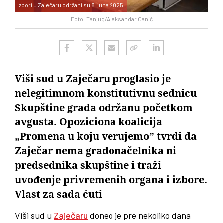
Izbori u Zaječaru održani su 8. juna 2025.
Foto: Tanjug/Aleksandar Canić
Viši sud u Zaječaru proglasio je
nelegitimnom konstitutivnu sednicu
Skupštine grada održanu početkom
avgusta. Opoziciona koalicija
„Promena u koju verujemo” tvrdi da
Zaječar nema gradonačelnika ni
predsednika skupštine i traži
uvođenje privremenih organa i izbore.
Vlast za sada ćuti
Viši sud u
Zaječaru
doneo je pre nekoliko dana