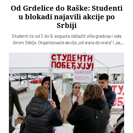
Od Grdelice do Raške: Studenti
u blokadi najavili akcije po
Srbiji
Studenti će od 7. do 9. avgusta obilaziti više gradova i sela
širom Srbije. Organizovaće akcije „od vrata do vrata” i „za
štandom”