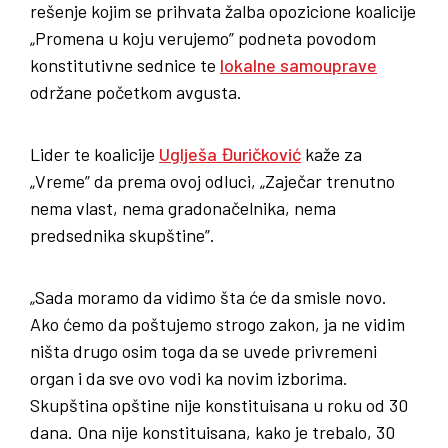
rešenje kojim se prihvata žalba opozicione koalicije
„Promena u koju verujemo” podneta povodom
konstitutivne sednice te
lokalne samouprave
održane početkom avgusta.
Lider te koalicije
Uglješa Đuričković
kaže za
„Vreme” da prema ovoj odluci, „Zaječar trenutno
nema vlast, nema gradonačelnika, nema
predsednika skupštine”.
„Sada moramo da vidimo šta će da smisle novo.
Ako ćemo da poštujemo strogo zakon, ja ne vidim
ništa drugo osim toga da se uvede privremeni
organ i da sve ovo vodi ka novim izborima.
Skupština opštine nije konstituisana u roku od 30
dana. Ona nije konstituisana, kako je trebalo, 30