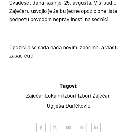
Dvadeset dana kasnije, 25. avgusta, Viši sud u
Zaječaru usvojio je žalbu jedne opozicione liste
podnetu povodom nepravilnosti na sednici.
Opozicija se sada nada novim izborima, a vlast,
zasad ćuti.
Tagovi:
Zaječar
Lokalni izbori
Izbori Zaječar
Uglješa Đuričković