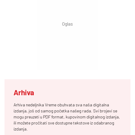
Arhiva
Arhiva nedeljnika Vreme obuhvata sva naša digitalna
izdanja, još od samog početka našeg rada. Svi brojevi se
mogu preuzeti u PDF format, kupovinom digitalnog izdanja,
ili možete pročitati sve dostupne tekstove iz odabranog
izdanja.