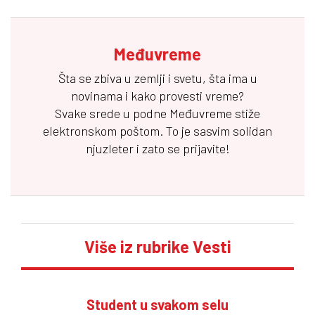
Međuvreme
Šta se zbiva u zemlji i svetu, šta ima u
novinama i kako provesti vreme?
Svake srede u podne
Međuvreme
stiže
elektronskom poštom. To je sasvim solidan
njuzleter i zato se prijavite!
Više iz rubrike Vesti
Student u svakom selu