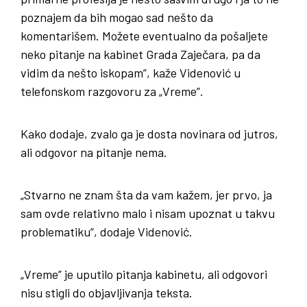
poznajem da bih mogao sad nešto da
komentarišem. Možete eventualno da pošaljete
neko pitanje na kabinet Grada Zaječara, pa da
vidim da nešto iskopam”, kaže Videnović u
telefonskom razgovoru za „Vreme”.
Kako dodaje, zvalo ga je dosta novinara od jutros,
ali odgovor na pitanje nema.
„Stvarno ne znam šta da vam kažem, jer prvo, ja
sam ovde relativno malo i nisam upoznat u takvu
problematiku”, dodaje Videnović.
„Vreme” je uputilo pitanja kabinetu, ali odgovori
nisu stigli do objavljivanja teksta.