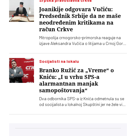
Srpska pravoslavna crkva
Joanikije odgovara Vučiću:
Predsednik Srbije da ne maše
neodređenim kritikama na
račun Crkve
Mitropolija crnogorsko-primorska reaguje na
izjave Aleksandra Vučića o litijama u Crnoj Gori
2020. koje „vrve od nejasnoća”
Socijalisti na lokalu
Branko Ružić za „Vreme“ o
Kniću: „I u vrhu SPS-a
alarmantnan manjak
samopoštovanja“
Dva odbornika SPS-a iz Knića odmetnula su se
od socijalista u lokalnoj Skupštini jer ne žele više
da imaju posla sa "nasilnim i neobrazovanim"
naprednjacima. Jedan od njih kaže za „Vreme“
da je „SNS u Kniću nasilna skupina
neobrazovanih ljudi" sa kojima ne žele ni sad, niti
ikada više, da sarađuju. Branko Ružić za