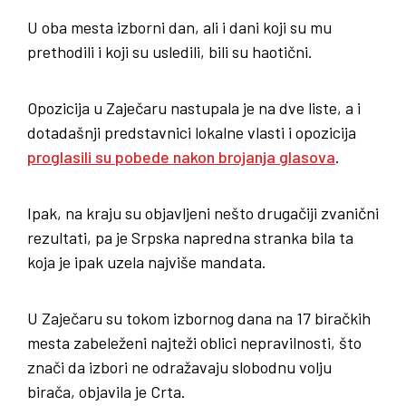
U oba mesta izborni dan, ali i dani koji su mu
prethodili i koji su usledili, bili su haotični.
Opozicija u Zaječaru nastupala je na dve liste, a i
dotadašnji predstavnici lokalne vlasti i opozicija
proglasili su pobede nakon brojanja glasova
.
Ipak, na kraju su objavljeni nešto drugačiji zvanični
rezultati, pa je Srpska napredna stranka bila ta
koja je ipak uzela najviše mandata.
U Zaječaru su tokom izbornog dana na 17 biračkih
mesta zabeleženi najteži oblici nepravilnosti, što
znači da izbori ne odražavaju slobodnu volju
birača, objavila je Crta.