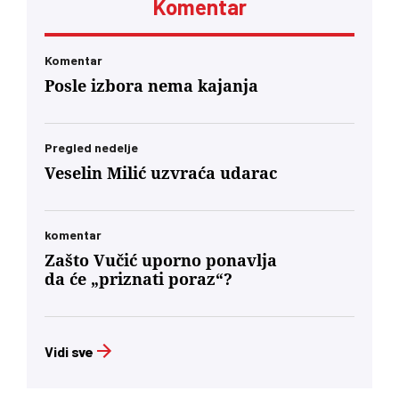
Komentar
„Vreme“ kaže da je alarmantno da tendencije
odricanja od izvornih principa i mazohizma
postoje ne samo na lokalu, već i u samom vrhu
SPS-a
Komentar
Posle izbora nema kajanja
Pregled nedelje
Veselin Milić uzvraća udarac
komentar
Zašto Vučić uporno ponavlja
da će „priznati poraz“?
Vidi sve