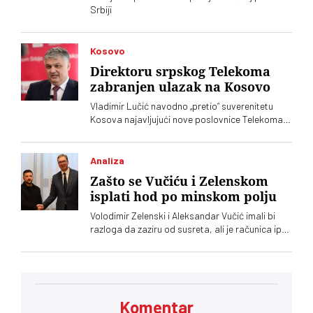
Srbiji
Kosovo
Direktoru srpskog Telekoma
zabranjen ulazak na Kosovo
Vladimir Lučić navodno „pretio“ suverenitetu
Kosova najavljujući nove poslovnice Telekoma
Srbije
Analiza
Zašto se Vučiću i Zelenskom
isplati hod po minskom polju
Volodimir Zelenski i Aleksandar Vučić imali bi
razloga da zaziru od susreta, ali je računica ipak
jača – Vučić kupuje naklonost EU, a Zelenskom
trebaju municija i dronovi
Komentar