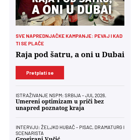
SVE NAPREDNJAČKE KAMPANJE: PEVAJ I KAD
TI SE PLAČE
Raja pod šatru, a oni u Dubai
Pretplati se
ISTRAŽIVANJE NSPM: SRBIJA – JUL 2026.
Umereni optimizam u priči bez
unapred poznatog kraja
INTERVJU: ŽELJKO HUBAČ – PISAC, DRAMATURG I
SCENARISTA
Grogirani Vučić