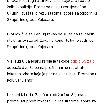
birača Predraga Stankovića iz Zaječara i odbio
žalbu koalicije „Promena u koju verujemo“ na
ukupni izveštaj o rezulatatima izbora za odbornike
Skupštine grada Zaječara.
Dinulović je za Tanjug rekao da su se na taj način
stekli uslovi za održavanje konstitutivne sednice
Skupštine grada Zaječara.
Viši sud u Zaječaru ranije je takođe
odbio 69 žalbi
i
odbacio dve žalbe na preliminarne rezultate
lokalnih izbora koje je podnela koalicija „Promena u
koju verujemo“.
Lokalni izbori u Zaječaru održani su 8. juna, a
prema ukupnom izveštaju o rezultatima izbora za