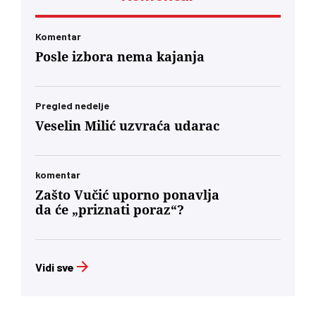
Komentar
Posle izbora nema kajanja
Pregled nedelje
Veselin Milić uzvraća udarac
komentar
Zašto Vučić uporno ponavlja
da će „priznati poraz“?
Vidi sve