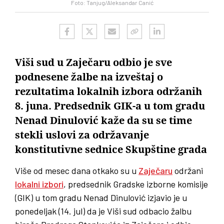
Foto: Tanjug/Aleksandar Canić
Viši sud u Zaječaru odbio je sve
podnesene žalbe na izveštaj o
rezultatima lokalnih izbora održanih
8. juna. Predsednik GIK-a u tom gradu
Nenad Dinulović kaže da su se time
stekli uslovi za održavanje
konstitutivne sednice Skupštine grada
Više od mesec dana otkako su u
Zaječaru
održani
lokalni izbori
, predsednik Gradske izborne komisije
(GIK) u tom gradu Nenad Dinulović izjavio je u
ponedeljak (14. jul) da je Viši sud odbacio žalbu