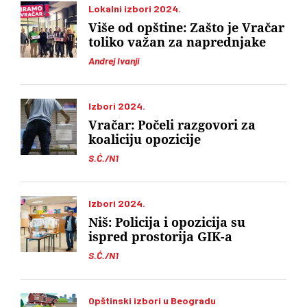
Lokalni izbori 2024.
Više od opštine: Zašto je Vračar
toliko važan za naprednjake
Andrej Ivanji
Izbori 2024.
Vračar: Počeli razgovori za
koaliciju opozicije
S.Ć./N1
Izbori 2024.
Niš: Policija i opozicija su
ispred prostorija GIK-a
S.Ć./N1
Opštinski izbori u Beogradu