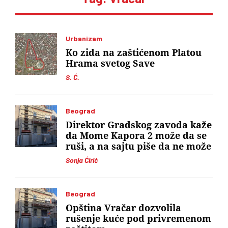
Urbanizam
Ko zida na zaštićenom Platou
Hrama svetog Save
S. Ć.
Beograd
Direktor Gradskog zavoda kaže
da Mome Kapora 2 može da se
ruši, a na sajtu piše da ne može
Sonja Ćirić
Beograd
Opština Vračar dozvolila
rušenje kuće pod privremenom