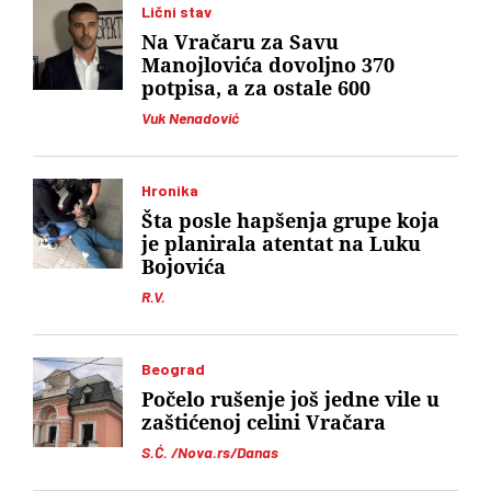
Lični stav
Na Vračaru za Savu
Manojlovića dovoljno 370
potpisa, a za ostale 600
Vuk Nenadović
Hronika
Šta posle hapšenja grupe koja
je planirala atentat na Luku
Bojovića
R.V.
Beograd
Počelo rušenje još jedne vile u
zaštićenoj celini Vračara
S.Ć. /Nova.rs/Danas