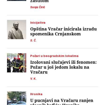
zaštitom
Sonja Ćirić
Inicijativa
Opština Vračar inicirala izradu
spomenika Crnjanskom
S. Ć.
Požari u beogradskim lokalima
Izolovani slučajevi ili fenomen:
Požar u još jedom lokalu na
Vračaru
V. K.
Hronika
U pucnjavi na Vračaru ranjen