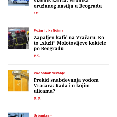
vlasnik kafića: Hronika
oružanog nasilja u Beogradu
I.M.
Požari u kafićima
Zapaljen kafić na Vračaru: Ko
to „služi” Molotovljeve koktele
po Beogradu
V.K.
Vodosnabdevanje
Prekid snabdevanja vodom
Vračara: Kada i u kojim
ulicama?
B. B.
Urbanizam