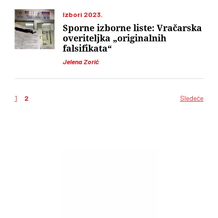
Izbori 2023.
Sporne izborne liste: Vračarska
overiteljka „originalnih
falsifikata“
Jelena Zorić
1
2
Sledeće
Kretanje
članaka