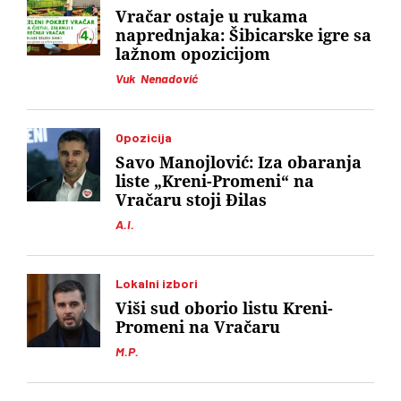
Vračar ostaje u rukama
naprednjaka: Šibicarske igre sa
lažnom opozicijom
Vuk Nenadović
Opozicija
Savo Manojlović: Iza obaranja
liste „Kreni-Promeni“ na
Vračaru stoji Đilas
A.I.
Lokalni izbori
Viši sud oborio listu Kreni-
Promeni na Vračaru
M.P.