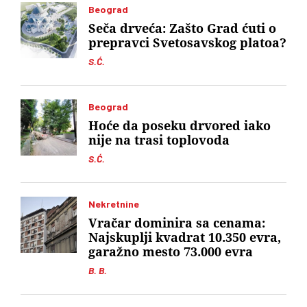
Beograd
Seča drveća: Zašto Grad ćuti o
prepravci Svetosavskog platoa?
S.Ć.
Beograd
Hoće da poseku drvored iako
nije na trasi toplovoda
S.Ć.
Nekretnine
Vračar dominira sa cenama:
Najskuplji kvadrat 10.350 evra,
garažno mesto 73.000 evra
B. B.