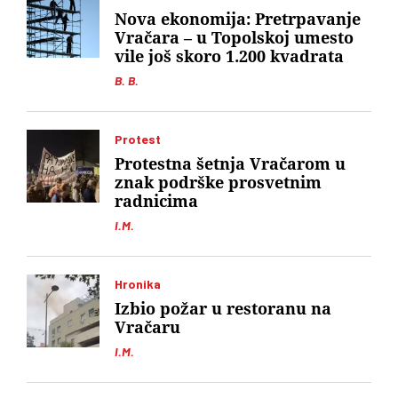
Nova ekonomija: Pretrpavanje
Vračara – u Topolskoj umesto
vile još skoro 1.200 kvadrata
B. B.
Protest
Protestna šetnja Vračarom u
znak podrške prosvetnim
radnicima
I.M.
Hronika
Izbio požar u restoranu na
Vračaru
I.M.