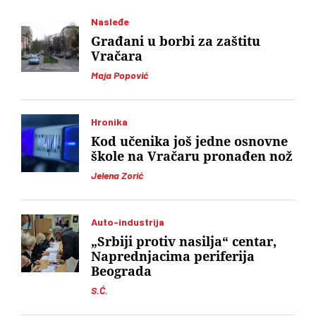
Nasleđe
Građani u borbi za zaštitu
Vračara
Maja Popović
Hronika
Kod učenika još jedne osnovne
škole na Vračaru pronađen nož
Jelena Zorić
Auto-industrija
„Srbiji protiv nasilja“ centar,
Naprednjacima periferija
Beograda
S.Ć.