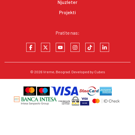
Njuzleter
Projekti
Pratite nas:
© 2026
Vreme
, Beograd. Developed by
Cubes