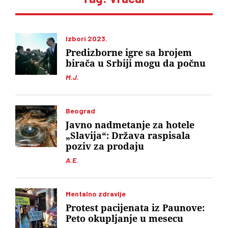
Izbori 2023.
Predizborne igre sa brojem
birača u Srbiji mogu da počnu
M.J.
Beograd
Javno nadmetanje za hotele
„Slavija“: Država raspisala
poziv za prodaju
A.E.
Mentalno zdravlje
Protest pacijenata iz Paunove:
Peto okupljanje u mesecu