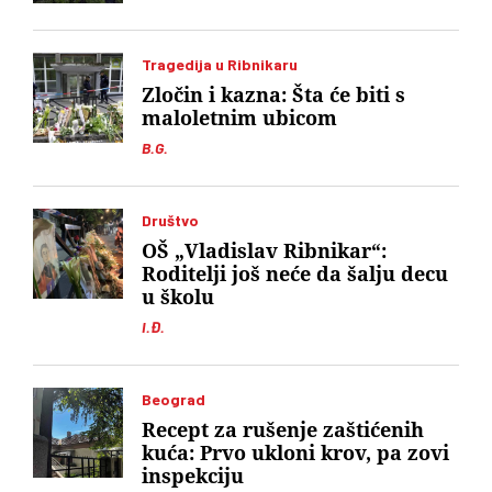
Tragedija u Ribnikaru
Zločin i kazna: Šta će biti s
maloletnim ubicom
B.G.
Društvo
OŠ „Vladislav Ribnikar“:
Roditelji još neće da šalju decu
u školu
I.Đ.
Beograd
Recept za rušenje zaštićenih
kuća: Prvo ukloni krov, pa zovi
inspekciju