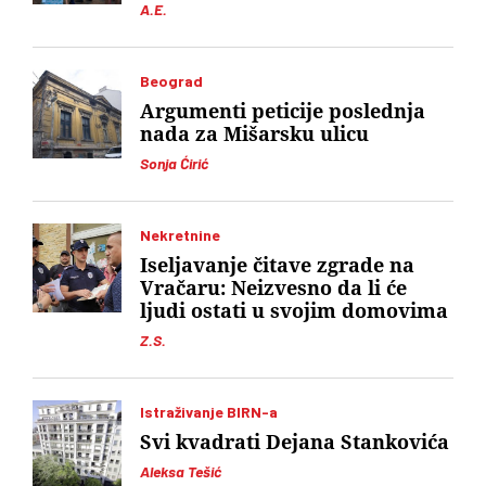
A.E.
Beograd
Argumenti peticije poslednja
nada za Mišarsku ulicu
Sonja Ćirić
Nekretnine
Iseljavanje čitave zgrade na
Vračaru: Neizvesno da li će
ljudi ostati u svojim domovima
Z.S.
Istraživanje BIRN-a
Svi kvadrati Dejana Stankovića
Aleksa Tešić