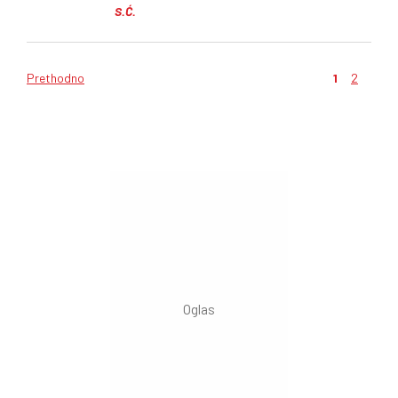
S.Ć.
Prethodno
1
2
Kretanje
članaka