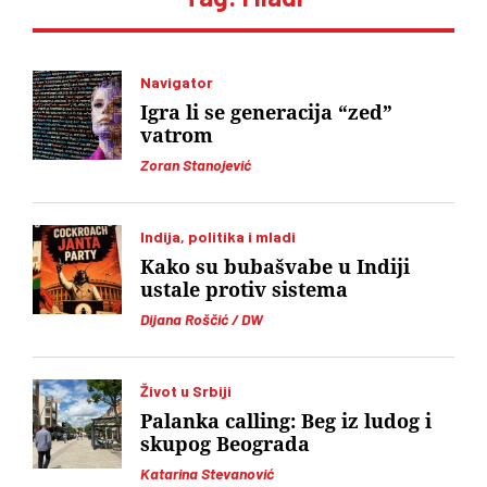
Navigator
Igra li se generacija “zed”
vatrom
Zoran Stanojević
Indija, politika i mladi
Kako su bubašvabe u Indiji
ustale protiv sistema
Dijana Roščić / DW
Život u Srbiji
Palanka calling: Beg iz ludog i
skupog Beograda
Katarina Stevanović