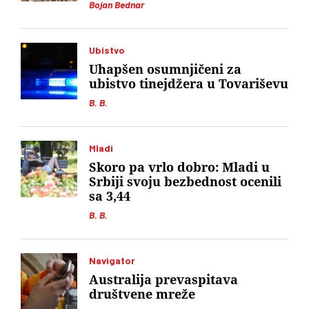
Bojan Bednar
Ubistvo
Uhapšen osumnjičeni za
ubistvo tinejdžera u Tovariševu
B. B.
Mladi
Skoro pa vrlo dobro: Mladi u
Srbiji svoju bezbednost ocenili
sa 3,44
B. B.
Navigator
Australija prevaspitava
društvene mreže