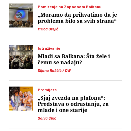
Pomirenje na Zapadnom Balkanu
„Moramo da prihvatimo da je
problema bilo sa svih strana“
Milica Srejić
Istraživanje
Mladi sa Balkana: Šta žele i
čemu se nadaju?
Dijana Roščić / DW
Premijera
„Sjaj zvezda na plafonu“:
Predstava o odrastanju, za
mlade i one starije
Sonja Ćirić