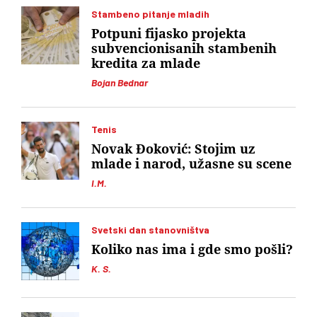
Stambeno pitanje mladih
Potpuni fijasko projekta
subvencionisanih stambenih
kredita za mlade
Bojan Bednar
Tenis
Novak Đoković: Stojim uz
mlade i narod, užasne su scene
I.M.
Svetski dan stanovništva
Koliko nas ima i gde smo pošli?
K. S.