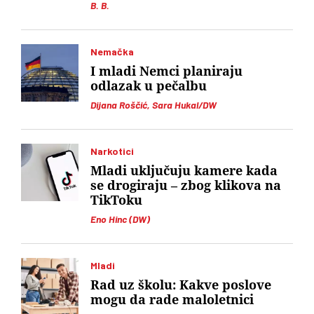
B. B.
Nemačka
I mladi Nemci planiraju
odlazak u pečalbu
Dijana Roščić, Sara Hukal/DW
Narkotici
Mladi uključuju kamere kada
se drogiraju – zbog klikova na
TikToku
Eno Hinc (DW)
Mladi
Rad uz školu: Kakve poslove
mogu da rade maloletnici