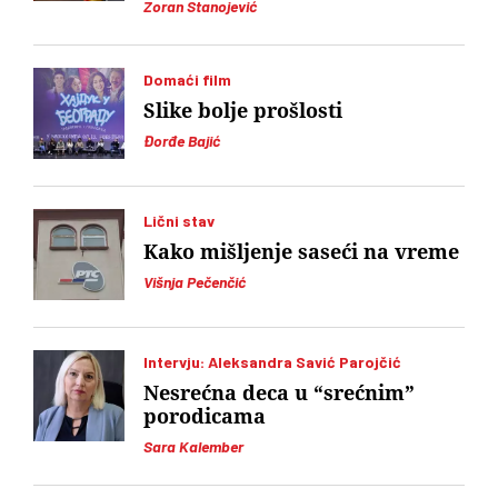
Zoran Stanojević
Domaći film
Slike bolje prošlosti
Đorđe Bajić
Lični stav
Kako mišljenje saseći na vreme
Višnja Pečenčić
Intervju: Aleksandra Savić Parojčić
Nesrećna deca u “srećnim”
porodicama
Sara Kalember