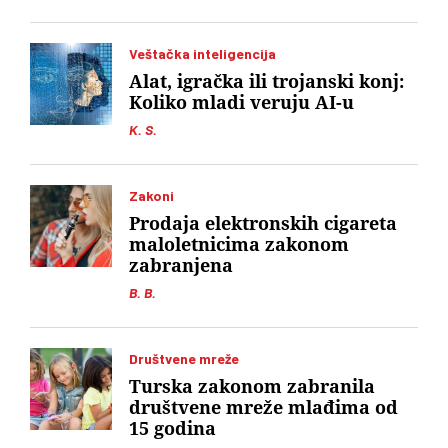
Veštačka inteligencija
Alat, igračka ili trojanski konj:
Koliko mladi veruju AI-u
K. S.
Zakoni
Prodaja elektronskih cigareta
maloletnicima zakonom
zabranjena
B. B.
Društvene mreže
Turska zakonom zabranila
društvene mreže mlađima od
15 godina