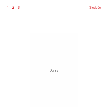
1
2
3
Sledeće
Kretanje
članaka