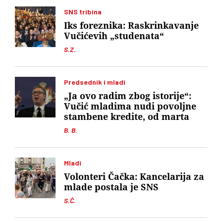
SNS tribina
Iks foreznika: Raskrinkavanje
Vučićevih „studenata“
S.Z.
Predsednik i mladi
„Ja ovo radim zbog istorije“:
Vučić mladima nudi povoljne
stambene kredite, od marta
B. B.
Mladi
Volonteri Čačka: Kancelarija za
mlade postala je SNS
S.Ć.