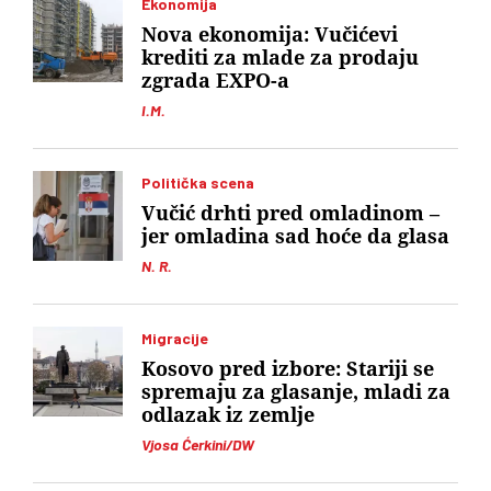
Ekonomija
Nova ekonomija: Vučićevi
krediti za mlade za prodaju
zgrada EXPO-a
I.M.
Politička scena
Vučić drhti pred omladinom –
jer omladina sad hoće da glasa
N. R.
Migracije
Kosovo pred izbore: Stariji se
spremaju za glasanje, mladi za
odlazak iz zemlje
Vjosa Ćerkini/DW