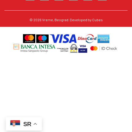
© 2026
Vreme
, Beograd. Developed by
Cubes
SR