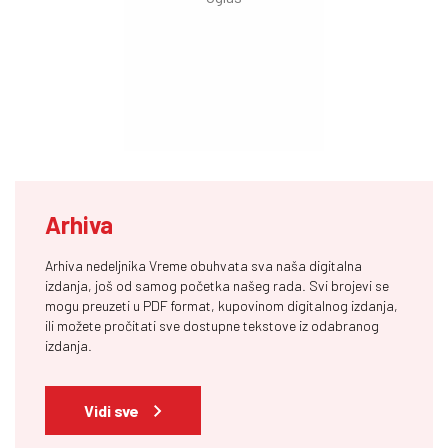
Arhiva
Arhiva nedeljnika Vreme obuhvata sva naša digitalna
izdanja, još od samog početka našeg rada. Svi brojevi se
mogu preuzeti u PDF format, kupovinom digitalnog izdanja,
ili možete pročitati sve dostupne tekstove iz odabranog
izdanja.
Vidi sve