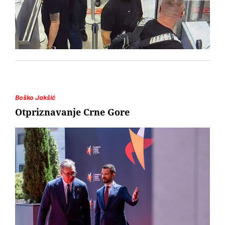
Boško Jakšić
Otpriznavanje Crne Gore