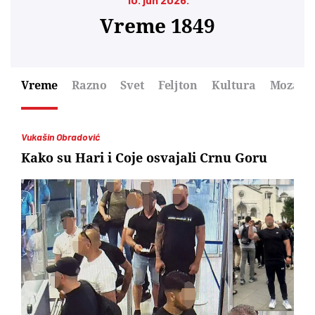
Vreme 1849
Vreme
Razno
Svet
Feljton
Kultura
Mozaik
Vukašin Obradović
Kako su Hari i Coje osvajali Crnu Goru