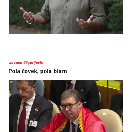
Jovana Gligorijević
Pola čovek, pola blam