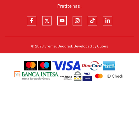
Pratite nas:
© 2026
Vreme
, Beograd. Developed by
Cubes