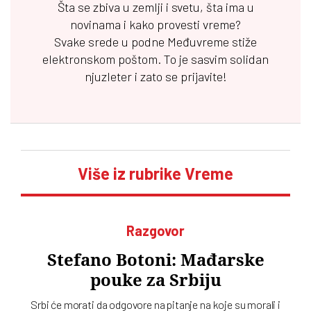
Šta se zbiva u zemlji i svetu, šta ima u
novinama i kako provesti vreme?
Svake srede u podne
Međuvreme
stiže
elektronskom poštom. To je sasvim solidan
njuzleter i zato se prijavite!
Više iz rubrike Vreme
Razgovor
Stefano Botoni: Mađarske
pouke za Srbiju
Srbi će morati da odgovore na pitanje na koje su morali i