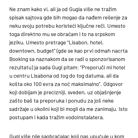
Ne znam kako vi, ali ja od Gugla više ne tražim
spisak sajtova gde bih mogao da nađem rešenje za
neku svoju potrebu koristeći ključne reči. Umesto
toga direktno mu se obraćam i to na srpskom
jeziku. Umesto pretrage “Lisabon, hotel,
downtown, budget” (gde se kao prvi odmah nacrta
Booking sa naznakom da se radi o sponzorisanom
rezultatu) ja sada Gugl pitam: “Preporuči mi hotel
u centru Lisabona od tog do tog datuma, ali da
košta oko 100 evra za noć maksimalno”. Odgovor
koji dobijam je precizniji, sveden, uz objašnjenje
zašto baš ta preporuka i ponudu za još neke
sadržaje u okolini koji bi mogli da me zanimaju. Isto
postupam i kada tražim vodoinstalatera.
Gugl više nije saobraćajac koji nas upućuje u kom