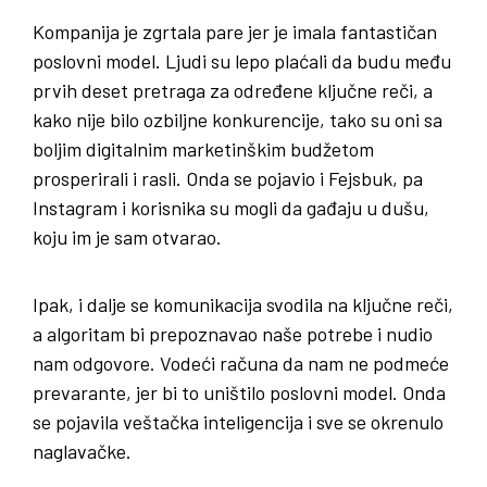
Kompanija je zgrtala pare jer je imala fantastičan
poslovni model. Ljudi su lepo plaćali da budu među
prvih deset pretraga za određene ključne reči, a
kako nije bilo ozbiljne konkurencije, tako su oni sa
boljim digitalnim marketinškim budžetom
prosperirali i rasli. Onda se pojavio i Fejsbuk, pa
Instagram i korisnika su mogli da gađaju u dušu,
koju im je sam otvarao.
Ipak, i dalje se komunikacija svodila na ključne reči,
a algoritam bi prepoznavao naše potrebe i nudio
nam odgovore. Vodeći računa da nam ne podmeće
prevarante, jer bi to uništilo poslovni model. Onda
se pojavila veštačka inteligencija i sve se okrenulo
naglavačke.