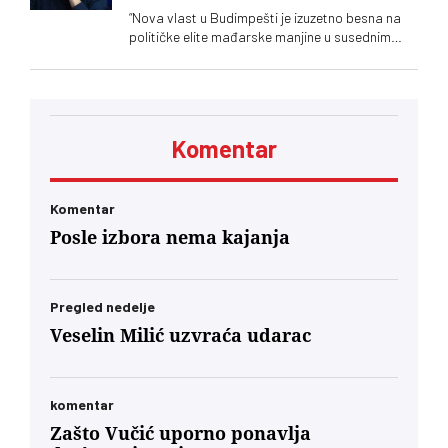
“Nova vlast u Budimpešti je izuzetno besna na
političke elite mađarske manjine u susednim
zemljama. Poruka upućena Ištvanu Pastoru i
Kelemenu Hunoru u Rumuniji bila je jasna: ‘Sada
ćete da ućutite i slušate naređenja. Neće vam
biti prijatno. Dobićete znatno manje novca pod
neuporedivo oštrijim uslovima, jer ste od prvog
Komentar
minuta bili lojalni, entuzijastični saučesnici
Orbana i ko zna kojih sve lokalnih diktatora u
regionu.’… U današnjim okvirima, glas
mađarske dijaspore u Berlinu će za Budimpeštu
Komentar
verovatno nositi veću političku težinu od glasa
Posle izbora nema kajanja
Mađara u Subotici. To jeste politički škakljivo,
ali to je ideja nacionalnog identiteta konačno
usidrena u 21. vek – svesno odvojena od
toksične prošlosti koja nam je trovala društvo
Pregled nedelje
decenijama”
Veselin Milić uzvraća udarac
komentar
Zašto Vučić uporno ponavlja