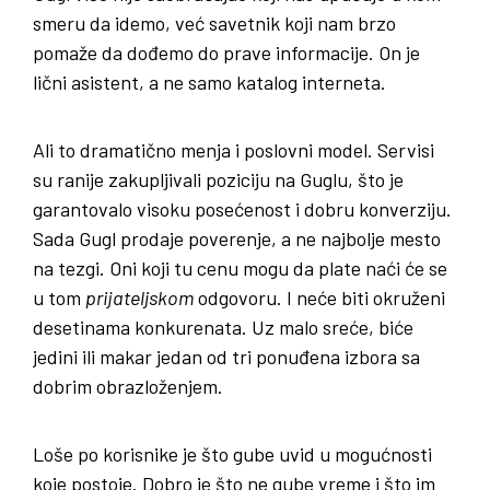
smeru da idemo, već savetnik koji nam brzo
pomaže da dođemo do prave informacije. On je
lični asistent, a ne samo katalog interneta.
Ali to dramatično menja i poslovni model. Servisi
su ranije zakupljivali poziciju na Guglu, što je
garantovalo visoku posećenost i dobru konverziju.
Sada Gugl prodaje poverenje, a ne najbolje mesto
na tezgi. Oni koji tu cenu mogu da plate naći će se
u tom
prijateljskom
odgovoru. I neće biti okruženi
desetinama konkurenata. Uz malo sreće, biće
jedini ili makar jedan od tri ponuđena izbora sa
dobrim obrazloženjem.
Loše po korisnike je što gube uvid u mogućnosti
koje postoje. Dobro je što ne gube vreme i što im