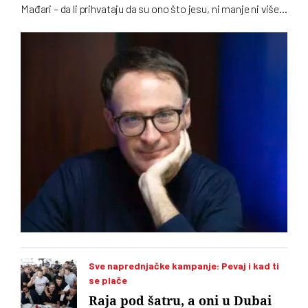
Mađari – da li prihvataju da su ono što jesu, ni manje ni više…
To u intervjuu za novi dvobroj „Vremena“ kaže istoričar
Stefano Botoni koji poredi političku situaciju u Srbiji i
Mađarskoj
Sve naprednjačke kampanje: Pevaj i kad ti
se plače
Raja pod šatru, a oni u Dubai