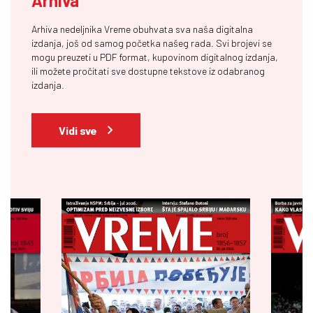
Arhiva
Arhiva nedeljnika Vreme obuhvata sva naša digitalna
izdanja, još od samog početka našeg rada. Svi brojevi se
mogu preuzeti u PDF format, kupovinom digitalnog izdanja,
ili možete pročitati sve dostupne tekstove iz odabranog
izdanja.
Vidi sve