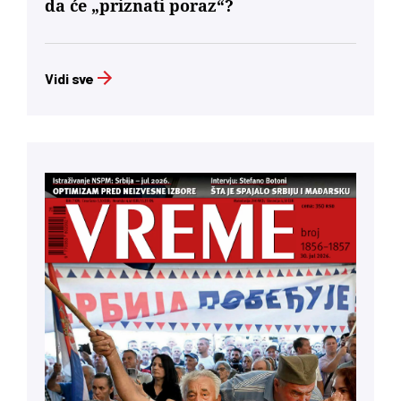
da će „priznati poraz“?
Vidi sve