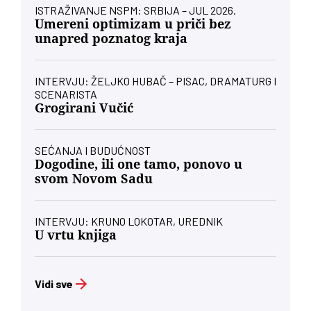
ISTRAŽIVANJE NSPM: SRBIJA – JUL 2026.
Umereni optimizam u priči bez
unapred poznatog kraja
INTERVJU: ŽELJKO HUBAČ – PISAC, DRAMATURG I
SCENARISTA
Grogirani Vučić
SEĆANJA I BUDUĆNOST
Dogodine, ili one tamo, ponovo u
svom Novom Sadu
INTERVJU: KRUNO LOKOTAR, UREDNIK
U vrtu knjiga
Vidi sve