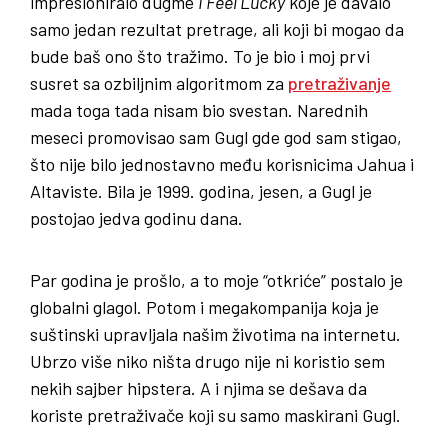
impresioniralo dugme
I Feel Lucky
koje je davalo
samo jedan rezultat pretrage, ali koji bi mogao da
bude baš ono što tražimo. To je bio i moj prvi
susret sa ozbiljnim algoritmom za
pretraživanje
mada toga tada nisam bio svestan. Narednih
meseci promovisao sam Gugl gde god sam stigao,
što nije bilo jednostavno među korisnicima Jahua i
Altaviste. Bila je 1999. godina, jesen, a Gugl je
postojao jedva godinu dana.
Par godina je prošlo, a to moje “otkriće” postalo je
globalni glagol. Potom i megakompanija koja je
suštinski upravljala našim životima na internetu.
Ubrzo više niko ništa drugo nije ni koristio sem
nekih sajber hipstera. A i njima se dešava da
koriste pretraživače koji su samo maskirani Gugl.