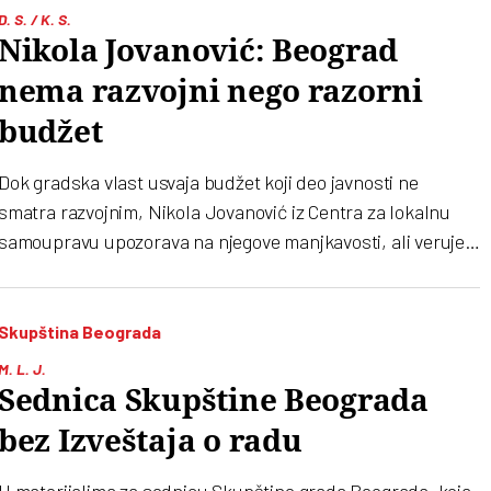
400 miliona evra, još jedan neslavni rekord”
D. S. / K. S.
Nikola Jovanović: Beograd
nema razvojni nego razorni
budžet
Dok gradska vlast usvaja budžet koji deo javnosti ne
smatra razvojnim, Nikola Jovanović iz Centra za lokalnu
samoupravu upozorava na njegove manjkavosti, ali veruje
da će 2026. doneti politički zaokret i novu energiju
Skupština Beograda
M. L. J.
Sednica Skupštine Beograda
bez Izveštaja o radu
U materijalima za sednicu Skupštine grada Beograda, koja