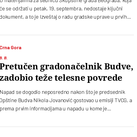
će se održati u petak, 19. septembra, nedostaje ključni
dokument, a to je Izveštaj o radu gradske uprave u prvih
šest meseci ove godine
Crna Gora
B. B.
Pretučen gradonačelnik Budve,
zadobio teže telesne povrede
Napad se dogodio neposredno nakon što je predsednik
Opštine Budva Nikola Jovanović gostovao u emisiji TVCG, a
prema prvim informacijama u napadu u kome je
učestvovalo više ljudi Jovanović je zadobio teže telesne
povrede. Jovanović kaže da su ga napali Jovo i Vidak
Mitrović kao i još dve osobe. Jovo Mitrović, osumnjičen za