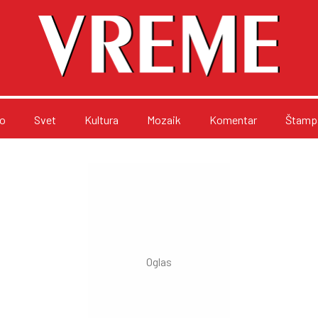
o
Svet
Kultura
Mozaik
Komentar
Štampa