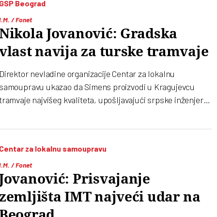
GSP Beograd
napad, lišen je slobode, potvrđeno je Vijestima nezvanično.
I.M. / Fonet
Nikola Jovanović: Gradska
vlast navija za turske tramvaje
Direktor nevladine organizacije Centar za lokalnu
samoupravu ukazao da Simens proizvodi u Kragujevcu
tramvaje najvišeg kvaliteta, upošljavajući srpske inženjere i
radnike i ocenio kako je "neverovatno da beogradska vlast
ne razmatra da od njih nabavi tramvaje" za glavni grad
Centar za lokalnu samoupravu
I.M. / Fonet
Jovanović: Prisvajanje
zemljišta IMT najveći udar na
Beograd