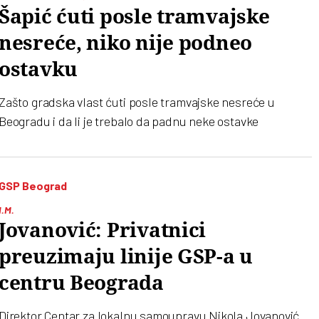
Šapić ćuti posle tramvajske
nesreće, niko nije podneo
ostavku
Zašto gradska vlast ćuti posle tramvajske nesreće u
Beogradu i da li je trebalo da padnu neke ostavke
GSP Beograd
I.M.
Jovanović: Privatnici
preuzimaju linije GSP-a u
centru Beograda
Direktor Centar za lokalnu samoupravu Nikola Jovanović