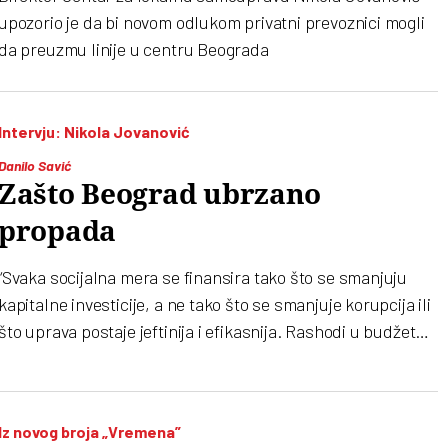
upozorio je da bi novom odlukom privatni prevoznici mogli
da preuzmu linije u centru Beograda
Intervju: Nikola Jovanović
Danilo Savić
Zašto Beograd ubrzano
propada
“Svaka socijalna mera se finansira tako što se smanjuju
kapitalne investicije, a ne tako što se smanjuje korupcija ili
što uprava postaje jeftinija i efikasnija. Rashodi u budžetu
za birokratiju su 27,1 milijardu dinara, što je oko 14 odsto
ukupnog budžeta. To je rekord! Uprava je poskupela, a to
znači veće cene komunalija i poreza na imovinu. Plaćanje
Iz novog broja „Vremena”
prevoznicima iz budžeta za sledeću godinu iznosi okruglo