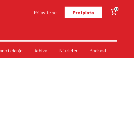
0
Prijavite se
Pretplata
no izdanje
Arhiva
Njuzleter
Podkast