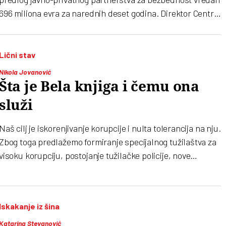
696 miliona evra za narednih deset godina. Direktor Centra
za lokalnu samoupravu Nikola Jovanović tvrdi da za takav
model ne postoji odgovarajući zakonski osnov
Lični stav
Nikola Jovanović
Šta je Bela knjiga i čemu ona
služi
Naš cilj je iskorenjivanje korupcije i nulta tolerancija na nju.
Zbog toga predlažemo formiranje specijalnog tužilaštva za
visoku korupciju, postojanje tužilačke policije, nove
nadležnosti za Državnu revizorsku instituciju, uvođenje
novog krivičnog dela “neosnovano bogaćenje” i druge mere
koje će dati rezultate već u prvim mesecima
Iskakanje iz šina
Katarina Stevanović