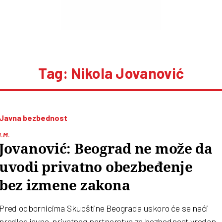
Tag: Nikola Jovanović
Javna bezbednost
I.M.
Jovanović: Beograd ne može da
uvodi privatno obezbeđenje
bez izmene zakona
Pred odbornicima Skupštine Beograda uskoro će se naći
predlog javno-privatnog partnerstva za bezbednost vredan