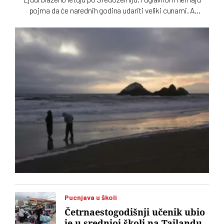
pojma da će narednih godina udariti veliki cunami. A
neznanje može da se plati životom
Pucnjava u školi
Četrnaestogodišnji učenik ubio
je u srednjoj školi na Tajlandu