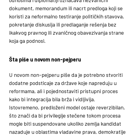
dokument, memorandum ili nacrt predloga koji se
koristi za neformalno testiranje političkih stavova,
pokretanje diskusija ili predlaganje rešenja bez
ikakvog pravnog ili zvaničnog obavezivanja strane
koja ga podnosi.
Šta piše u novom non-pejperu
U novom non-pejperu piše da je potrebno stvoriti
dodatne podsticaje za države koje napreduju u
reformama, ali i pojednostaviti pristupni proces
kako bi integracija bila brža i vidljivija.
Istovremeno, predloženi model ostaje reverzibilan,
što znači da bi privilegije stečene tokom procesa
mogle biti suspendovane ukoliko zemlja kandidat
nazaduje u oblastima vladavine prava, demokratije