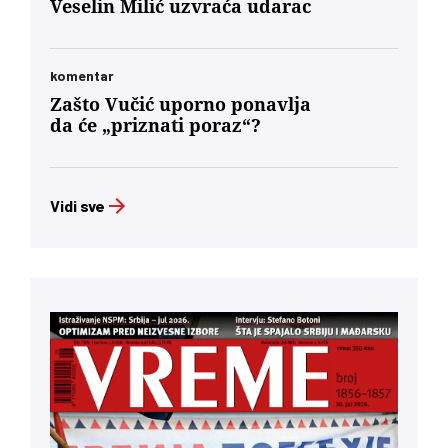
Veselin Milić uzvraća udarac
komentar
Zašto Vučić uporno ponavlja
da će „priznati poraz“?
Vidi sve