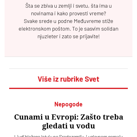
Šta se zbiva u zemlji i svetu, šta ima u
novinama i kako provesti vreme?
Svake srede u podne
Međuvreme
stiže
elektronskom poštom. To je sasvim solidan
njuzleter i zato se prijavite!
Više iz rubrike Svet
Nepogode
Cunami u Evropi: Zašto treba
gledati u vodu
Ljudi blaženo letuju po Sredozemlju, i uglavnom nemaju