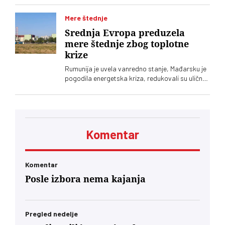
Vučić, saopštila je služba za saradnju sa
medijima šefa srpske države
Mere štednje
Srednja Evropa preduzela
mere štednje zbog toplotne
krize
Rumunija je uvela vanredno stanje, Mađarsku je
pogodila energetska kriza, redukovali su uličnu
rasvetu, a Slovenija smanjila rad nuklearke
Komentar
Komentar
Posle izbora nema kajanja
Pregled nedelje