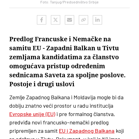
Foto: Tanjug/Predsedništvo Srbije
Predlog Francuske i Nemačke na
samitu EU - Zapadni Balkan u Tivtu
zemljama kandidatima za članstvo
omogućava pristup određenim
sednicama Saveta za spoljne poslove.
Postoje i drugi uslovi
Zemlje Zapadnog Balkana i Moldavija mogle bi da
dobiju znatno veći prostor u radu institucija
Evropske unije (EU)
i pre formalnog članstva,
predviđa novi francusko-nemački predlog
pripremljen za samit
EU i Zapadnog Balkana
koji
se održava u Tivtu. Dokument, u koji je
N1 imao