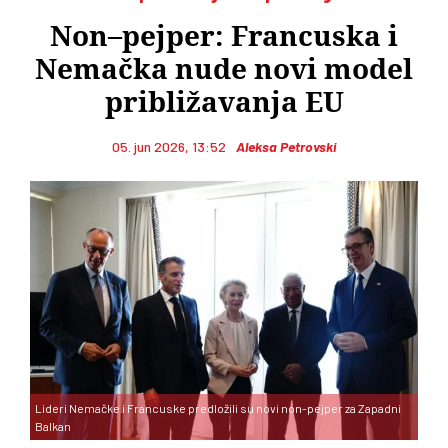
Non–pejper: Francuska i
Nemačka nude novi model
približavanja EU
05. jun 2026, 13:52
Aleksa Petrovski
Lideri Nemačke i Francuske predložili su novi non-pejper za Zapadni
Balkan