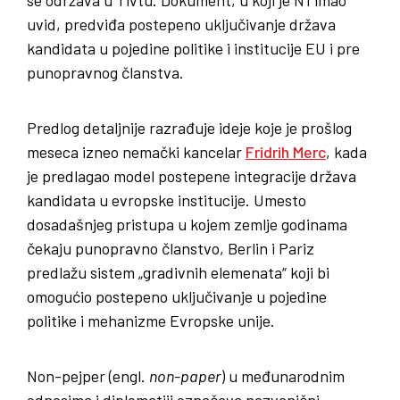
uvid
, predviđa postepeno uključivanje država
kandidata u pojedine politike i institucije EU i pre
punopravnog članstva.
Predlog detaljnije razrađuje ideje koje je prošlog
meseca izneo nemački kancelar
Fridrih Merc
, kada
je predlagao model postepene integracije država
kandidata u evropske institucije. Umesto
dosadašnjeg pristupa u kojem zemlje godinama
čekaju punopravno članstvo, Berlin i Pariz
predlažu sistem „gradivnih elemenata“ koji bi
omogućio postepeno uključivanje u pojedine
politike i mehanizme Evropske unije.
Non-pejper (engl.
non-paper
) u međunarodnim
odnosima i diplomatiji označava nezvanični