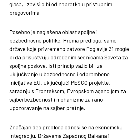
glasa, i zavisilo bi od napretka u pristupnim
pregovorima.
Posebno je naglašena oblast spoljne i
bezbednosne politike. Prema predlogu, samo
države koje privremeno zatvore Poglavlje 31 mogle
bi da prisustvuju određenim sednicama Saveta za
spoljne poslove. Isti princip važio bi i za
uključivanje u bezbednosne i odbrambene
inicijative EU, uključujući PESCO projekte,
saradnju s Fronteksom, Evropskom agencijom za
sajberbezbednost i mehanizme za rano
upozoravanje na sajber pretnje.
Značajan deo predloga odnosi se na ekonomsku
integraciju. Državama Zapadnog Balkana i