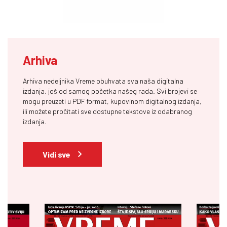
Arhiva
Arhiva nedeljnika Vreme obuhvata sva naša digitalna
izdanja, još od samog početka našeg rada. Svi brojevi se
mogu preuzeti u PDF format, kupovinom digitalnog izdanja,
ili možete pročitati sve dostupne tekstove iz odabranog
izdanja.
Vidi sve