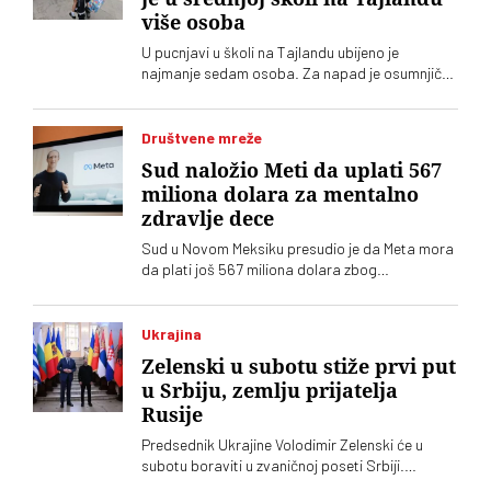
više osoba
U pucnjavi u školi na Tajlandu ubijeno je
najmanje sedam osoba. Za napad je osumnjičen
četrnaestogodišnji učenik
Društvene mreže
Sud naložio Meti da uplati 567
miliona dolara za mentalno
zdravlje dece
Sud u Novom Meksiku presudio je da Meta mora
da plati još 567 miliona dolara zbog
ugrožavanja bezbednosti dece na svojim
platformama. Kompnija odbacuje optužbe i
najavljuje žalbu
Ukrajina
Zelenski u subotu stiže prvi put
u Srbiju, zemlju prijatelja
Rusije
Predsednik Ukrajine Volodimir Zelenski će u
subotu boraviti u zvaničnoj poseti Srbiji.
Ugostitiće ga njegov srposki kolega Aleksandar