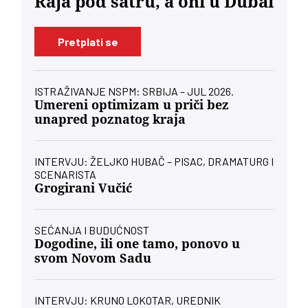
Raja pod šatru, a oni u Dubai
Pretplati se
ISTRAŽIVANJE NSPM: SRBIJA – JUL 2026.
Umereni optimizam u priči bez
unapred poznatog kraja
INTERVJU: ŽELJKO HUBAČ – PISAC, DRAMATURG I
SCENARISTA
Grogirani Vučić
SEĆANJA I BUDUĆNOST
Dogodine, ili one tamo, ponovo u
svom Novom Sadu
INTERVJU: KRUNO LOKOTAR, UREDNIK