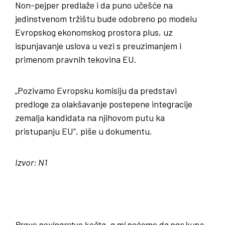
Non-pejper predlaže i da puno učešće na
jedinstvenom tržištu bude odobreno po modelu
Evropskog ekonomskog prostora plus, uz
ispunjavanje uslova u vezi s preuzimanjem i
primenom pravnih tekovina EU.
„Pozivamo Evropsku komisiju da predstavi
predloge za olakšavanje postepene integracije
zemalja kandidata na njihovom putu ka
pristupanju EU”, piše u dokumentu.
Izvor: N1
Pravo novinarstvo košta, a mi nećemo da nas kupe