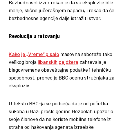
Bezbednosni izvor rekao je da su eksplozije bile
manje, slične jučerašnjem napadu, i rekao da će
bezbednosne agencije dalje istražiti stvar.
Revolucija u ratovanju
Kako je „Vreme“ pisalo
masovna sabotaža tako
velikog broja
libanskih
pejdžera
zahtevala je
blagovremene obaveštajne podatke i tehničku
sposobnost, preneo je BBC ocenu stručnjaka za
eksploziv.
U tekstu BBC-ja se podseća da je od početka
sukoba u Gazi prošle godine Hezbolah upozorio
svoje članove da ne koriste mobilne telefone iz
straha od hakovanja agenata izraelske