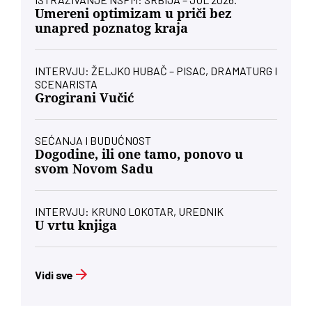
Umereni optimizam u priči bez
unapred poznatog kraja
INTERVJU: ŽELJKO HUBAČ – PISAC, DRAMATURG I
SCENARISTA
Grogirani Vučić
SEĆANJA I BUDUĆNOST
Dogodine, ili one tamo, ponovo u
svom Novom Sadu
INTERVJU: KRUNO LOKOTAR, UREDNIK
U vrtu knjiga
Vidi sve