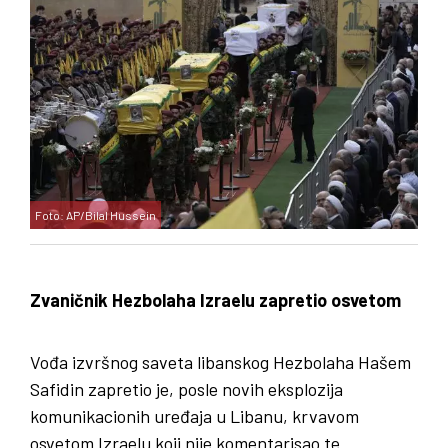
Foto: AP/Bilal Hussein
Zvaničnik Hezbolaha Izraelu zapretio osvetom
Vođa izvršnog saveta libanskog Hezbolaha Hašem
Safidin zapretio je, posle novih eksplozija
komunikacionih uređaja u Libanu, krvavom
osvetom Izraelu koji nije komentarisao te