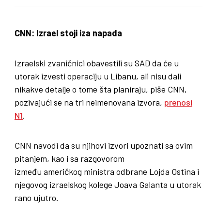
CNN: Izrael stoji iza napada
Izraelski zvaničnici obavestili su SAD da će u
utorak izvesti operaciju u Libanu, ali nisu dali
nikakve detalje o tome šta planiraju, piše CNN,
pozivajući se na tri neimenovana izvora,
prenosi
N1
.
CNN navodi da su njihovi izvori upoznati sa ovim
pitanjem, kao i sa razgovorom
između američkog ministra odbrane Lojda Ostina i
njegovog izraelskog kolege Joava Galanta u utorak
rano ujutro.