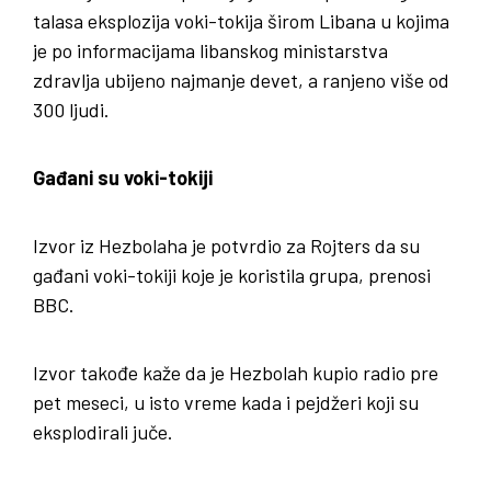
talasa eksplozija voki-tokija širom Libana u kojima
je po informacijama libanskog ministarstva
zdravlja ubijeno najmanje devet, a ranjeno više od
300 ljudi.
Gađani su voki-tokiji
Izvor iz Hezbolaha je potvrdio za Rojters da su
gađani voki-tokiji koje je koristila grupa, prenosi
BBC.
Izvor takođe kaže da je Hezbolah kupio radio pre
pet meseci, u isto vreme kada i pejdžeri koji su
eksplodirali juče.