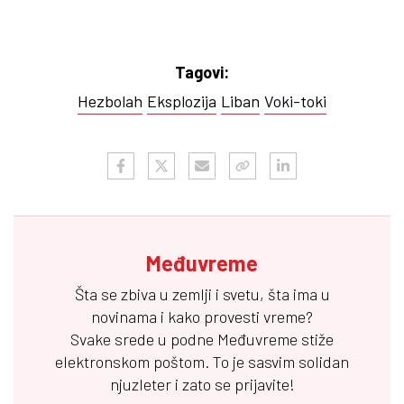
Tagovi:
Hezbolah
Eksplozija
Liban
Voki-toki
Međuvreme
Šta se zbiva u zemlji i svetu, šta ima u
novinama i kako provesti vreme?
Svake srede u podne
Međuvreme
stiže
elektronskom poštom. To je sasvim solidan
njuzleter i zato se prijavite!