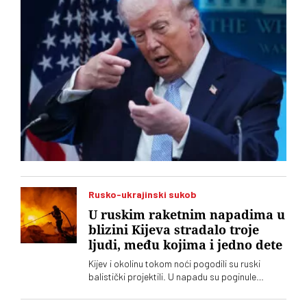
Rusko-ukrajinski sukob
U ruskim raketnim napadima u
blizini Kijeva stradalo troje
ljudi, među kojima i jedno dete
Kijev i okolinu tokom noći pogodili su ruski
balistički projektili. U napadu su poginule
najmanje tri osobe, među kojima je i dete, dok
su tri osobe povređene