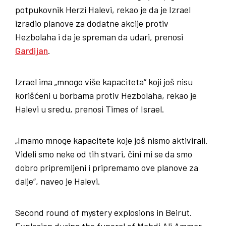
potpukovnik Herzi Halevi, rekao je da je Izrael
izradio planove za dodatne akcije protiv
Hezbolaha i da je spreman da udari, prenosi
Gardijan
.
Izrael ima „mnogo više kapaciteta“ koji još nisu
korišćeni u borbama protiv Hezbolaha, rekao je
Halevi u sredu, prenosi Times of Israel.
„Imamo mnoge kapacitete koje još nismo aktivirali.
Videli smo neke od tih stvari, čini mi se da smo
dobro pripremljeni i pripremamo ove planove za
dalje“, naveo je Halevi.
Second round of mystery explosions in Beirut.
Explosion during the funeral of Mahdi Ali Ammar