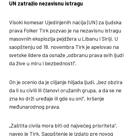
UN zatražio nezavisnu istragu
Visoki komesar Ujedinjenih nacija (UN) za ljudska
prava Folker Tirk pozvao je na nezavisnu istragu
masovnih eksplozija pejdžera u Libanu i Siriji. U
saopštenju od 18. novembra Tirk je apelovao na
svetske lidere da osnaže „odbranu prava svih ljudi
da žive u miru i bezbednosti“.
On je ocenio da je ciljanje hiljada ljudi, „bez obzira
da li su civili ili članovi oružanih grupa, a da se ne
zna ko drži uređaje ili gde su oni“, kršenje
međunarodnog prava.
„Zaštita civila mora biti od najvećeg prioriteta“,
naveo je Tirk. Saopštenje je izdato pre novog