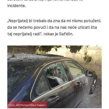
incidente.
„Neprijatelj bi trebalo da zna da mi nismo potučeni,
da se nećemo povući i da na nas neće uticati šta
taj neprijatelj radi“, rekao je Safidin.
Foto: AP/Mohammed Zaatari