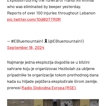
who was eliminated by beeper yesterday.
Reports of over 100 injuries throughout Lebanon
pic.twitter.com/1Od8OTTRQR
— #EBluemountain1 🎗 (@EBluemountain1)
September 18, 2024
Najmanje jedna eksplozija dogodila se u blizini
sahrane koju je organizovao Hezbolah za ubijene
pripadnike te organizacije tokom prethodnog dana
kada su hiljade pejdžera eksplodirale širom zemlje,
prenosi
Radio Slobodna Evropa (RSE).