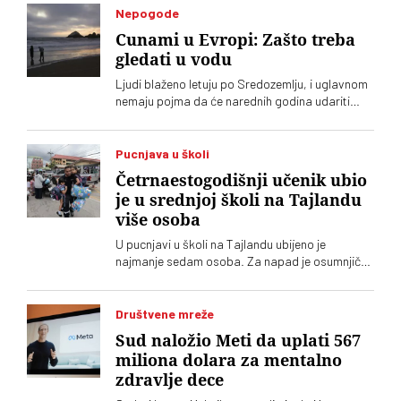
Nepogode
Cunami u Evropi: Zašto treba
gledati u vodu
Ljudi blaženo letuju po Sredozemlju, i uglavnom
nemaju pojma da će narednih godina udariti
veliki cunami. A neznanje može da se plati
životom
Pucnjava u školi
Četrnaestogodišnji učenik ubio
je u srednjoj školi na Tajlandu
više osoba
U pucnjavi u školi na Tajlandu ubijeno je
najmanje sedam osoba. Za napad je osumnjičen
četrnaestogodišnji učenik
Društvene mreže
Sud naložio Meti da uplati 567
miliona dolara za mentalno
zdravlje dece