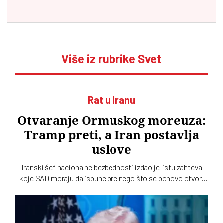
Više iz rubrike Svet
Rat u Iranu
Otvaranje Ormuskog moreuza:
Tramp preti, a Iran postavlja
uslove
Iranski šef nacionalne bezbednosti izdao je listu zahteva
koje SAD moraju da ispune pre nego što se ponovo otvori
Ormuski moreuz. Donald Tramp ubeđen da vazdušno
bombardovanje može prisiliti Iran da pristane na sporazum
pod njegovim uslovima, ali ne misle svi tako u Americi