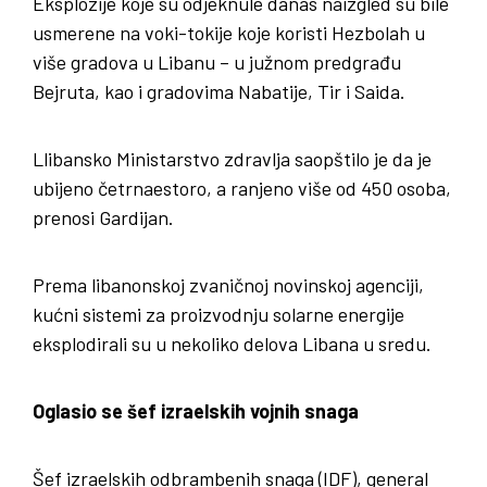
Eksplozije koje su odjeknule danas naizgled su bile
usmerene na voki-tokije koje koristi Hezbolah u
više gradova u Libanu – u južnom predgrađu
Bejruta, kao i gradovima Nabatije, Tir i Saida.
Llibansko Ministarstvo zdravlja saopštilo je da je
ubijeno četrnaestoro, a ranjeno više od 450 osoba,
prenosi Gardijan.
Prema libanonskoj zvaničnoj novinskoj agenciji,
kućni sistemi za proizvodnju solarne energije
eksplodirali su u nekoliko delova Libana u sredu.
Oglasio se šef izraelskih vojnih snaga
Šef izraelskih odbrambenih snaga (IDF), general