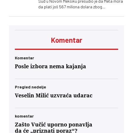
Sud u Novom Meksiku presudio je da Meta mora
da plati još 567 miliona dolara zbog
ugrožavanja bezbednosti dece na svojim
platformama. Kompnija odbacuje optužbe i
najavljuje žalbu
Komentar
Komentar
Posle izbora nema kajanja
Pregled nedelje
Veselin Milić uzvraća udarac
komentar
Zašto Vučić uporno ponavlja
da će „priznati poraz“?