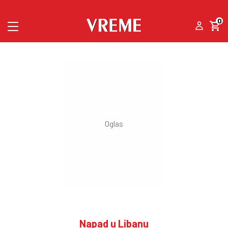
0
Napad u Libanu