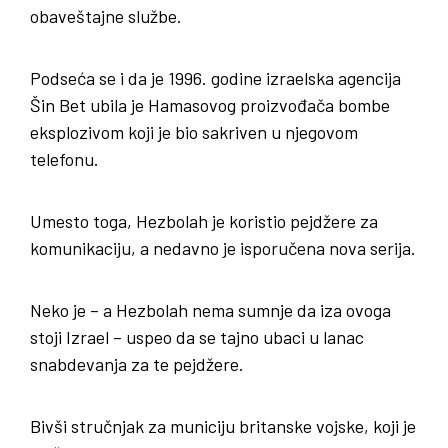
obaveštajne službe.
Podseća se i da je 1996. godine izraelska agencija
Šin Bet ubila je Hamasovog proizvođača bombe
eksplozivom koji je bio sakriven u njegovom
telefonu.
Umesto toga, Hezbolah je koristio pejdžere za
komunikaciju, a nedavno je isporučena nova serija.
Neko je – a Hezbolah nema sumnje da iza ovoga
stoji Izrael – uspeo da se tajno ubaci u lanac
snabdevanja za te pejdžere.
Bivši stručnjak za municiju britanske vojske, koji je