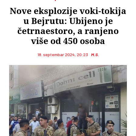
Nove eksplozije voki-tokija
u Bejrutu: Ubijeno je
četrnaestoro, a ranjeno
više od 450 osoba
18. septembar 2024, 20:23
M.S.