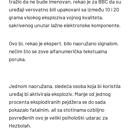
tražio da ne bude imenovan, rekao je za BBC da su
uređaji verovatno bili upakovani sa između 10 i 20
grama visokog eksploziva vojnog kvaliteta,
sakrivenog unutar lažne elektronske komponente.
Ovo bi, rekao je ekspert, bilo naoružano signalom,
nečim što se zove alfanumerička tekstualna
poruka.
Jednom naoružana, sledeća osoba koja bi koristila
uređaj bi aktivirala eksploziv. Manje od jednog
procenta eksplodiranih pejdžera se do sada
pokazalo fatalnim, ali sa stotinama ozbiljno
povređenih ovo je veliki psihološki udarac za
Hezbolah.