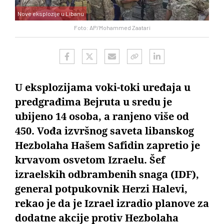
Nove eksplozije u Libanu
Foto: AP/Mohammed Zaatari
U eksplozijama voki-toki uređaja u
predgrađima Bejruta u sredu je
ubijeno 14 osoba, a ranjeno više od
450. Vođa izvršnog saveta libanskog
Hezbolaha Hašem Safidin zapretio je
krvavom osvetom Izraelu. Šef
izraelskih odbrambenih snaga (IDF),
general potpukovnik Herzi Halevi,
rekao je da je Izrael izradio planove za
dodatne akcije protiv Hezbolaha