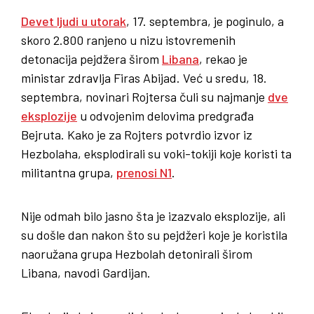
Devet ljudi u utorak
, 17. septembra, je poginulo, a
skoro 2.800 ranjeno u nizu istovremenih
detonacija pejdžera širom
Libana
, rekao je
ministar zdravlja Firas Abijad. Već u sredu, 18.
septembra, novinari Rojtersa čuli su najmanje
dve
eksplozije
u odvojenim delovima predgrađa
Bejruta. Kako je za Rojters potvrdio izvor iz
Hezbolaha, eksplodirali su voki-tokiji koje koristi ta
militantna grupa,
prenosi N1
.
Nije odmah bilo jasno šta je izazvalo eksplozije, ali
su došle dan nakon što su pejdžeri koje je koristila
naoružana grupa Hezbolah detonirali širom
Libana, navodi Gardijan.