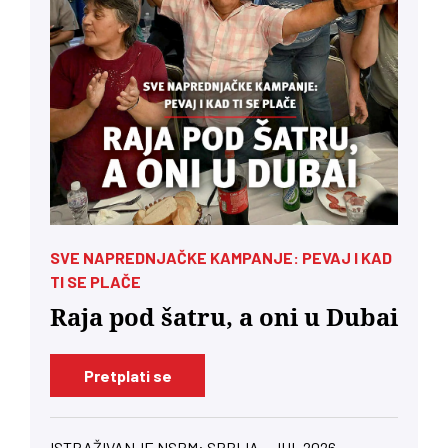
SVE NAPREDNJAČKE KAMPANJE: PEVAJ I KAD
TI SE PLAČE
Raja pod šatru, a oni u Dubai
Pretplati se
ISTRAŽIVANJE NSPM: SRBIJA – JUL 2026.