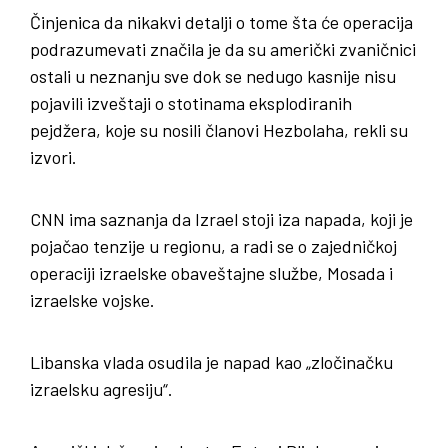
Činjenica da nikakvi detalji o tome šta će operacija
podrazumevati značila je da su američki zvaničnici
ostali u neznanju sve dok se nedugo kasnije nisu
pojavili izveštaji o stotinama eksplodiranih
pejdžera, koje su nosili članovi Hezbolaha, rekli su
izvori.
CNN ima saznanja da Izrael stoji iza napada, koji je
pojačao tenzije u regionu, a radi se o zajedničkoj
operaciji izraelske obaveštajne službe, Mosada i
izraelske vojske.
Libanska vlada osudila je napad kao „zločinačku
izraelsku agresiju“.