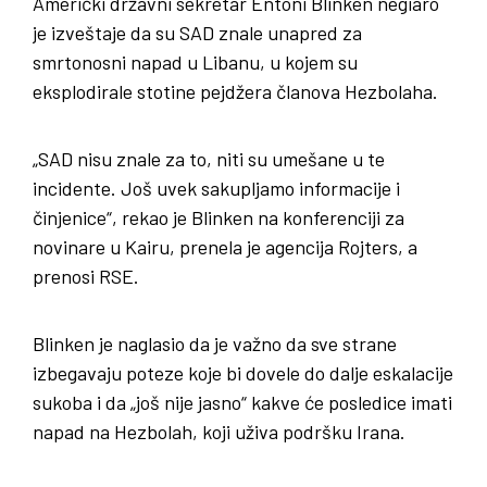
Američki državni sekretar Entoni Blinken negiaro
je izveštaje da su SAD znale unapred za
smrtonosni napad u Libanu, u kojem su
eksplodirale stotine pejdžera članova Hezbolaha.
„SAD nisu znale za to, niti su umešane u te
incidente. Još uvek sakupljamo informacije i
činjenice“, rekao je Blinken na konferenciji za
novinare u Kairu, prenela je agencija Rojters, a
prenosi RSE.
Blinken je naglasio da je važno da sve strane
izbegavaju poteze koje bi dovele do dalje eskalacije
sukoba i da „još nije jasno“ kakve će posledice imati
napad na Hezbolah, koji uživa podršku Irana.