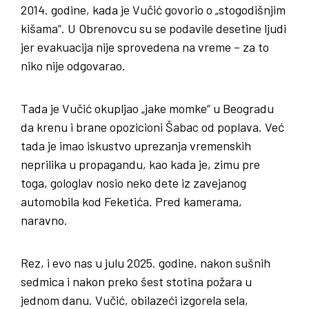
2014. godine, kada je Vučić govorio o „stogodišnjim
kišama“. U Obrenovcu su se podavile desetine ljudi
jer evakuacija nije sprovedena na vreme – za to
niko nije odgovarao.
Tada je Vučić okupljao „jake momke“ u Beogradu
da krenu i brane opozicioni Šabac od poplava. Već
tada je imao iskustvo uprezanja vremenskih
neprilika u propagandu, kao kada je, zimu pre
toga, gologlav nosio neko dete iz zavejanog
automobila kod Feketića. Pred kamerama,
naravno.
Rez, i evo nas u julu 2025. godine, nakon sušnih
sedmica i nakon preko šest stotina požara u
jednom danu. Vučić, obilazeći izgorela sela,