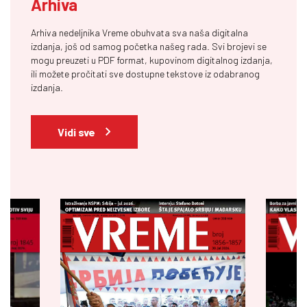
Arhiva
Arhiva nedeljnika Vreme obuhvata sva naša digitalna
izdanja, još od samog početka našeg rada. Svi brojevi se
mogu preuzeti u PDF format, kupovinom digitalnog izdanja,
ili možete pročitati sve dostupne tekstove iz odabranog
izdanja.
Vidi sve