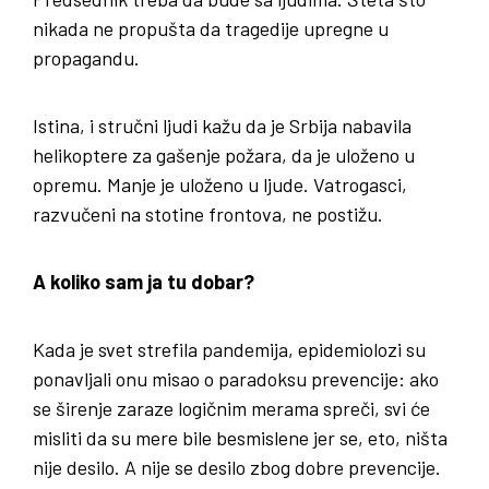
nikada ne propušta da tragedije upregne u
propagandu.
Istina, i stručni ljudi kažu da je Srbija nabavila
helikoptere za gašenje požara, da je uloženo u
opremu. Manje je uloženo u ljude. Vatrogasci,
razvučeni na stotine frontova, ne postižu.
A koliko sam ja tu dobar?
Kada je svet strefila pandemija, epidemiolozi su
ponavljali onu misao o paradoksu prevencije: ako
se širenje zaraze logičnim merama spreči, svi će
misliti da su mere bile besmislene jer se, eto, ništa
nije desilo. A nije se desilo zbog dobre prevencije.