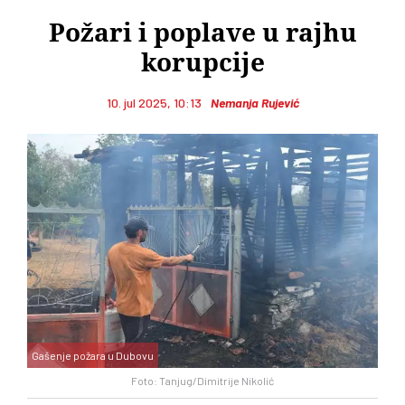
Požari i poplave u rajhu
korupcije
10. jul 2025, 10:13
Nemanja Rujević
Gašenje požara u Dubovu
Foto: Tanjug/Dimitrije Nikolić