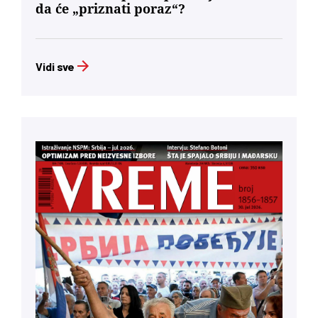
da će „priznati poraz“?
Vidi sve