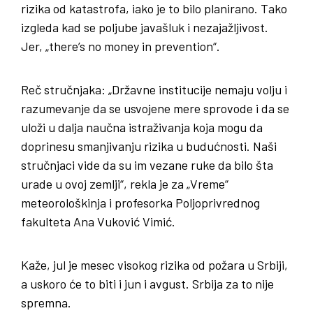
rizika od katastrofa, iako je to bilo planirano. Tako
izgleda kad se poljube javašluk i nezajažljivost.
Jer, „there’s no money in prevention“.
Reč stručnjaka: „Državne institucije nemaju volju i
razumevanje da se usvojene mere sprovode i da se
uloži u dalja naučna istraživanja koja mogu da
doprinesu smanjivanju rizika u budućnosti. Naši
stručnjaci vide da su im vezane ruke da bilo šta
urade u ovoj zemlji“, rekla je za „Vreme“
meteorološkinja i profesorka Poljoprivrednog
fakulteta Ana Vuković Vimić.
Kaže, jul je mesec visokog rizika od požara u Srbiji,
a uskoro će to biti i jun i avgust. Srbija za to nije
spremna.