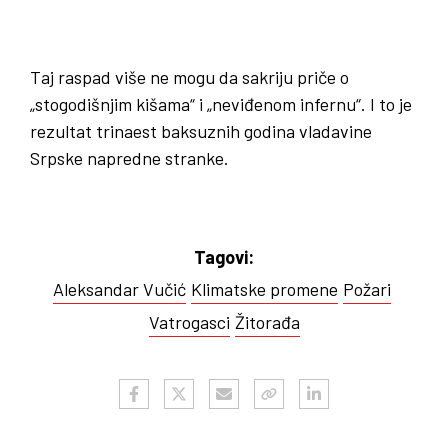
Taj raspad više ne mogu da sakriju priče o
„stogodišnjim kišama“ i „neviđenom infernu“. I to je
rezultat trinaest baksuznih godina vladavine
Srpske napredne stranke.
Tagovi:
Aleksandar Vučić
Klimatske promene
Požari
Vatrogasci
Žitorađa