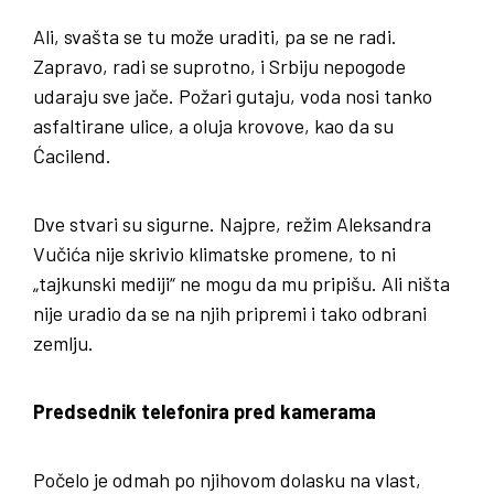
Ali, svašta se tu može uraditi, pa se ne radi.
Zapravo, radi se suprotno, i Srbiju nepogode
udaraju sve jače. Požari gutaju, voda nosi tanko
asfaltirane ulice, a oluja krovove, kao da su
Ćacilend.
Dve stvari su sigurne. Najpre, režim Aleksandra
Vučića nije skrivio klimatske promene, to ni
„tajkunski mediji“ ne mogu da mu pripišu. Ali ništa
nije uradio da se na njih pripremi i tako odbrani
zemlju.
Predsednik telefonira pred kamerama
Počelo je odmah po njihovom dolasku na vlast,