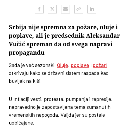
Srbija nije spremna za požare, oluje i
poplave, ali je predsednik Aleksandar
Vučić spreman da od svega napravi
propagandu
Sada je već sezonski.
Oluje
,
poplave
i
požari
otkrivaju kako se državni sistem raspada kao
buvljak na kiši.
U inflaciji vesti, protesta, pumpanja i represije,
nepravedno je zapostavljena tema sumanutih
vremenskih nepogoda. Valjda jer su postale
uobičajene.