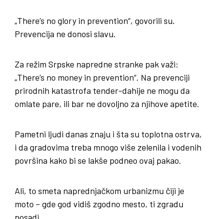
„There’s no glory in prevention“, govorili su.
Prevencija ne donosi slavu.
Za režim Srpske napredne stranke pak važi:
„There’s no money in prevention“. Na prevenciji
prirodnih katastrofa tender-dahije ne mogu da
omlate pare, ili bar ne dovoljno za njihove apetite.
Pametni ljudi danas znaju i šta su toplotna ostrva,
i da gradovima treba mnogo više zelenila i vodenih
površina kako bi se lakše podneo ovaj pakao.
Ali, to smeta naprednjačkom urbanizmu čiji je
moto – gde god vidiš zgodno mesto, ti zgradu
posadi.