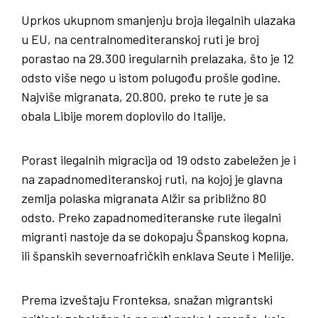
Uprkos ukupnom smanjenju broja ilegalnih ulazaka
u EU, na centralnomediteranskoj ruti je broj
porastao na 29.300 iregularnih prelazaka, što je 12
odsto više nego u istom polugođu prošle godine.
Najviše migranata, 20.800, preko te rute je sa
obala Libije morem doplovilo do Italije.
Porast ilegalnih migracija od 19 odsto zabeležen je i
na zapadnomediteranskoj ruti, na kojoj je glavna
zemlja polaska migranata Alžir sa približno 80
odsto. Preko zapadnomediteranske rute ilegalni
migranti nastoje da se dokopaju Španskog kopna,
ili španskih severnoafričkih enklava Seute i Melilje.
Prema izveštaju Fronteksa, snažan migrantski