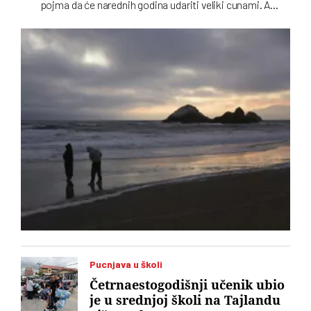
pojma da će narednih godina udariti veliki cunami. A
neznanje može da se plati životom
Pucnjava u školi
Četrnaestogodišnji učenik ubio
je u srednjoj školi na Tajlandu