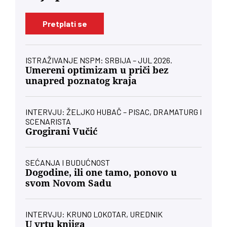
Pretplati se
ISTRAŽIVANJE NSPM: SRBIJA – JUL 2026.
Umereni optimizam u priči bez
unapred poznatog kraja
INTERVJU: ŽELJKO HUBAČ – PISAC, DRAMATURG I
SCENARISTA
Grogirani Vučić
SEĆANJA I BUDUĆNOST
Dogodine, ili one tamo, ponovo u
svom Novom Sadu
INTERVJU: KRUNO LOKOTAR, UREDNIK
U vrtu knjiga