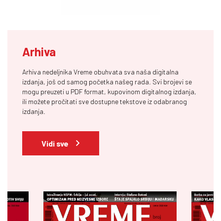
Arhiva
Arhiva nedeljnika Vreme obuhvata sva naša digitalna
izdanja, još od samog početka našeg rada. Svi brojevi se
mogu preuzeti u PDF format, kupovinom digitalnog izdanja,
ili možete pročitati sve dostupne tekstove iz odabranog
izdanja.
Vidi sve