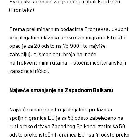
Evropska agencija za graničnu i obalsku stražu
(Fronteks).
Prema preliminarnim podacima Fronteksa, ukupni
broj ilegalnih ulazaka preko svih migrantskih ruta
opao je za 20 odsto na 75.900 i to najviše
zahvaljujući smanjenu broja na inače
najfrekventnijim rutama – istočnomediteranskoj i
zapadnoafričkoj.
Najveće smanjenje na Zapadnom Balkanu
Najveće smanjenje broja ilegalnih prelazaka
spoljnih granica EU je sa 53 odsto zabeleženo na
ruti preko država Zapadnog Balkana, zatim sa 50
odsto preko istočnih granica EU i sa 41 odsto preko