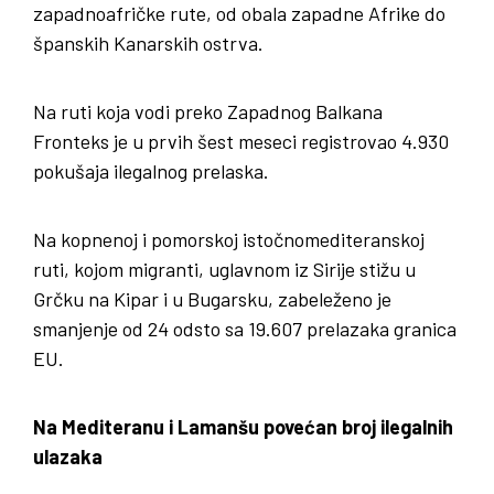
zapadnoafričke rute, od obala zapadne Afrike do
španskih Kanarskih ostrva.
Na ruti koja vodi preko Zapadnog Balkana
Fronteks je u prvih šest meseci registrovao 4.930
pokušaja ilegalnog prelaska.
Na kopnenoj i pomorskoj istočnomediteranskoj
ruti, kojom migranti, uglavnom iz Sirije stižu u
Grčku na Kipar i u Bugarsku, zabeleženo je
smanjenje od 24 odsto sa 19.607 prelazaka granica
EU.
Na Mediteranu i Lamanšu povećan broj ilegalnih
ulazaka