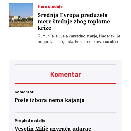
Vučić, saopštila je služba za saradnju sa
medijima šefa srpske države
Mere štednje
Srednja Evropa preduzela
mere štednje zbog toplotne
krize
Rumunija je uvela vanredno stanje, Mađarsku je
pogodila energetska kriza, redukovali su uličnu
rasvetu, a Slovenija smanjila rad nuklearke
Komentar
Komentar
Posle izbora nema kajanja
Pregled nedelje
Veselin Milić uzvraća udarac