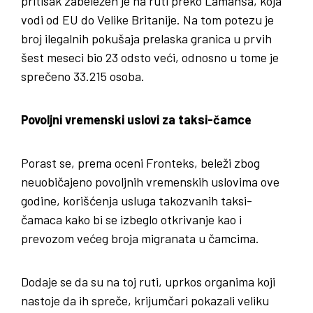
pritisak zabeležen je na ruti preko Lamanša, koja
vodi od EU do Velike Britanije. Na tom potezu je
broj ilegalnih pokušaja prelaska granica u prvih
šest meseci bio 23 odsto veći, odnosno u tome je
sprečeno 33.215 osoba.
Povoljni vremenski uslovi za taksi-čamce
Porast se, prema oceni Fronteks, beleži zbog
neuobičajeno povoljnih vremenskih uslovima ove
godine, korišćenja usluga takozvanih taksi-
čamaca kako bi se izbeglo otkrivanje kao i
prevozom većeg broja migranata u čamcima.
Dodaje se da su na toj ruti, uprkos organima koji
nastoje da ih spreče, krijumčari pokazali veliku