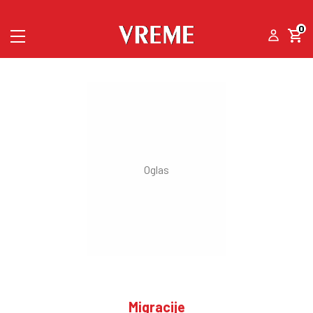
0
Migracije