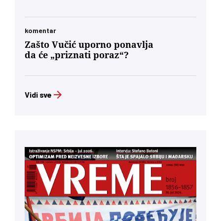
komentar
Zašto Vučić uporno ponavlja
da će „priznati poraz“?
Vidi sve