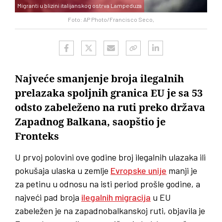
Migranti u blizini italijanskog ostrva Lampeduza
Foto: AP Photo/Francisco Seco,
Najveće smanjenje broja ilegalnih
prelazaka spoljnih granica EU je sa 53
odsto zabeleženo na ruti preko država
Zapadnog Balkana, saopštio je
Fronteks
U prvoj polovini ove godine broj ilegalnih ulazaka ili
pokušaja ulaska u zemlje
Evropske unije
manji je
za petinu u odnosu na isti period prošle godine, a
najveći pad broja
ilegalnih migracija
u EU
zabeležen je na zapadnobalkanskoj ruti, objavila je