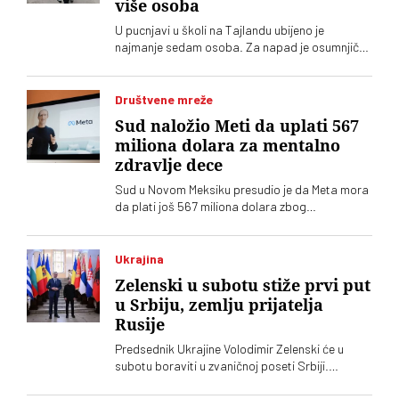
više osoba
U pucnjavi u školi na Tajlandu ubijeno je
najmanje sedam osoba. Za napad je osumnjičen
četrnaestogodišnji učenik
Društvene mreže
Sud naložio Meti da uplati 567
miliona dolara za mentalno
zdravlje dece
Sud u Novom Meksiku presudio je da Meta mora
da plati još 567 miliona dolara zbog
ugrožavanja bezbednosti dece na svojim
platformama. Kompnija odbacuje optužbe i
najavljuje žalbu
Ukrajina
Zelenski u subotu stiže prvi put
u Srbiju, zemlju prijatelja
Rusije
Predsednik Ukrajine Volodimir Zelenski će u
subotu boraviti u zvaničnoj poseti Srbiji.
Ugostitiće ga njegov srposki kolega Aleksandar