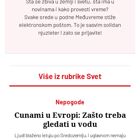
Šta se zbiva u zemlji i svetu, šta ima u
novinama i kako provesti vreme?
Svake srede u podne
Međuvreme
stiže
elektronskom poštom. To je sasvim solidan
njuzleter i zato se prijavite!
Više iz rubrike Svet
Nepogode
Cunami u Evropi: Zašto treba
gledati u vodu
Ljudi blaženo letuju po Sredozemlju, i uglavnom nemaju