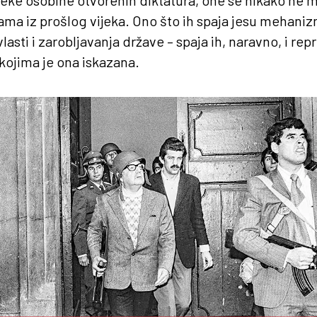
neke osobine otvorenih diktatura, one se nikako ne 
ama iz prošlog vijeka. Ono što ih spaja jesu mehani
sti i zarobljavanja države – spaja ih, naravno, i repres
 kojima je ona iskazana.