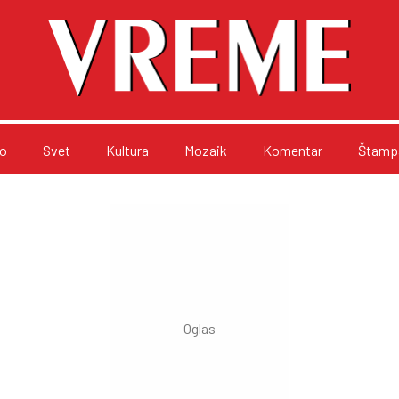
o
Svet
Kultura
Mozaik
Komentar
Štampa