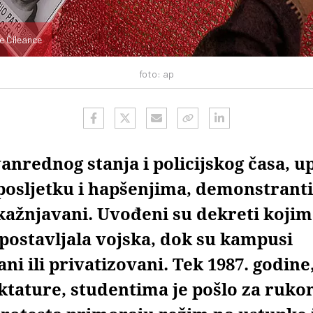
 Čileance
foto: ap
nrednog stanja i policijskog časa, 
posljetku i hapšenjima, demonstranti
kažnjavani. Uvođeni su dekreti kojim
 postavljala vojska, dok su kampusi
ni ili privatizovani. Tek 1987. godine,
ktature, studentima je pošlo za ruko