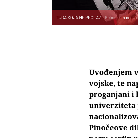
TUGA KOJA NE PROLAZI: Sećanje na nestale
Uvođenjem va
vojske, te na
proganjani i 
univerziteta
nacionalizova
Pinočeove di