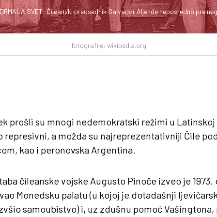
MALA SVET: Čileanski predsednik Salvador Aljende neposredno pre nego
fotografije: wikipedia.org
ek prošli su mnogi nedemokratski režimi u Latinskoj
no represivni, a možda su najreprezentativniji Čile 
com, kao i peronovska Argentina.
aba čileanske vojske Augusto Pinoče izveo je 1973. 
ao Monedsku palatu (u kojoj je dotadašnji ljevičars
izvšio samoubistvo) i, uz zdušnu pomoć Vašingtona, 