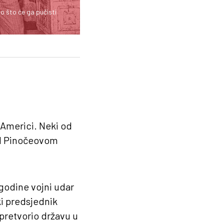
 što će ga pučisti
 Americi. Neki od
pod Pinočeovom
godine vojni udar
ki predsjednik
pretvorio državu u