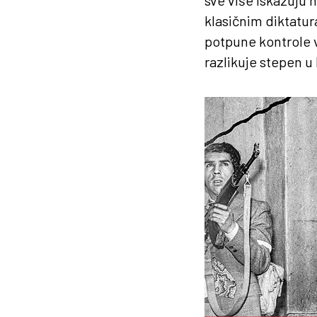
sve više iskazuju 
klasičnim diktatur
potpune kontrole vla
razlikuje stepen u