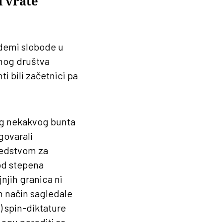
i vrate
bedemi slobode u
nog društva
i bili začetnici pa
og nekakvog bunta
dgovarali
sredstvom za
 od stepena
njih granica ni
an način sagledale
) spin-diktature