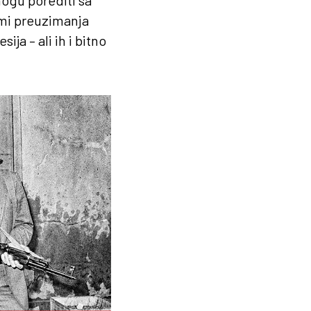
mogu porediti sa
zmi preuzimanja
ija – ali ih i bitno