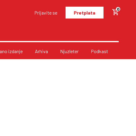
0
Prijavite se
Pretplata
no izdanje
Arhiva
Njuzleter
Podkast