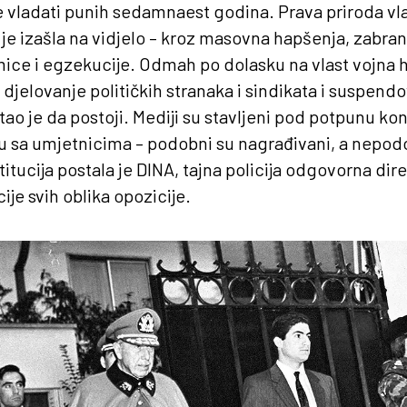
e vladati punih sedamnaest godina. Prava priroda v
 je izašla na vidjelo – kroz masovna hapšenja, zabran
tmice i egzekucije. Odmah po dolasku na vlast vojna h
 djelovanje političkih stranaka i sindikata i suspendo
stao je da postoji. Mediji su stavljeni pod potpunu kon
u sa umjetnicima – podobni su nagrađivani, a nepodo
titucija postala je DINA, tajna policija odgovorna di
je svih oblika opozicije.