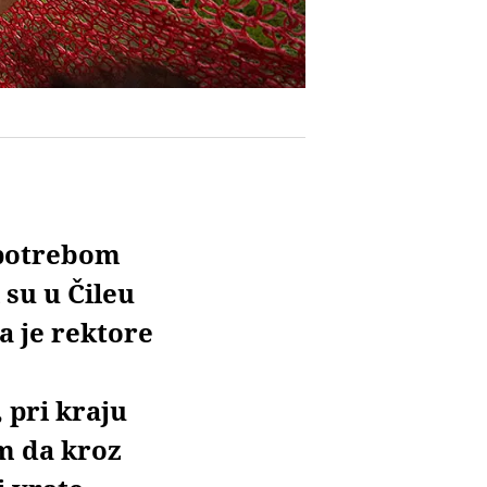
upotrebom
 su u Čileu
a je rektore
 pri kraju
m da kroz