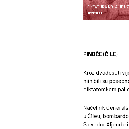
DIKTATURA KOJA JE UZDR
likvidirati;…
PINOČE
(
ČILE
)
Kroz dvadeseti vij
njih bili su poseb
diktatorskom pali
Načelnik Generalšt
u Čileu, bombardov
Salvador Aljende 