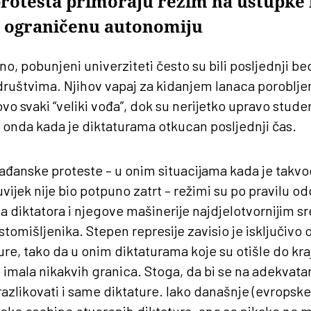
protesta primoraju režim na ustupke 
 ograničenu autonomiju
ano, pobunjeni univerziteti često su bili posljednji 
uštvima. Njihov vapaj za kidanjem lanaca poroblje
o svaki “veliki vođa”, dok su nerijetko upravo student
 onda kada je diktaturama otkucan posljednji čas.
rađanske proteste – u onim situacijama kada je takv
š uvijek nije bio potpuno zatrt – režimi su po pravilu o
a diktatora i njegove mašinerije najdjelotvornijim 
stomišljenika. Stepen represije zavisio je isključivo
ure, tako da u onim diktaturama koje su otišle do kraj
e imala nikakvih granica. Stoga, da bi se na adekvat
 razlikovati i same diktature. Iako današnje (evropske