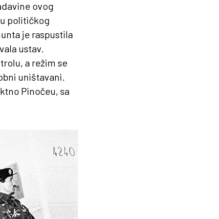
ladavine ovog
u političkog
unta je raspustila
vala ustav.
trolu, a režim se
bni uništavani.
rektno Pinočeu, sa