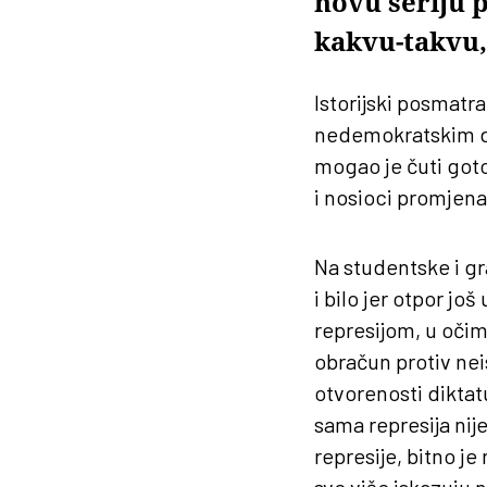
novu seriju 
kakvu-takvu,
Istorijski posmatr
nedemokratskim dr
mogao je čuti gotov
i nosioci promjena
Na studentske i g
i bilo jer otpor jo
represijom, u očim
obračun protiv nei
otvorenosti diktat
sama represija nij
represije, bitno je