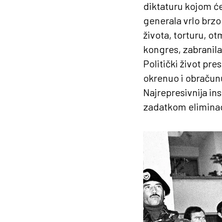
diktaturu kojom ć
generala vrlo brzo
života, torturu, o
kongres, zabranila
Politički život pre
okrenuo i obračun
Najrepresivnija ins
zadatkom eliminaci