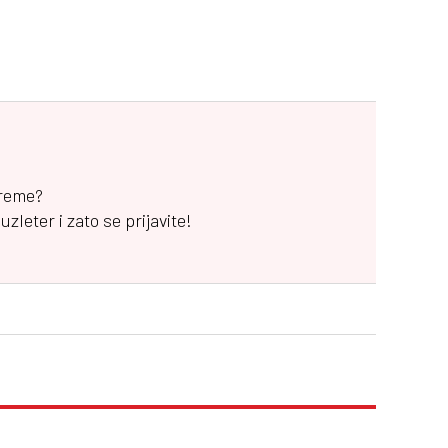
vreme?
leter i zato se prijavite!