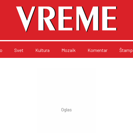
o
Svet
Kultura
Mozaik
Komentar
Štampa