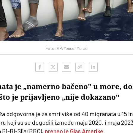
Foto: AP/Yousef Murad
ata je „namerno bačeno” u more, do
što je prijavljeno „nije dokazano"
ža odgovorna je za smrt više od 40 migranata u 15 i
koji su se dogodili između maja 2020. i maja 2023
a Bi-Bi-Sija (BBC),
preneo je Glas Amerike
.