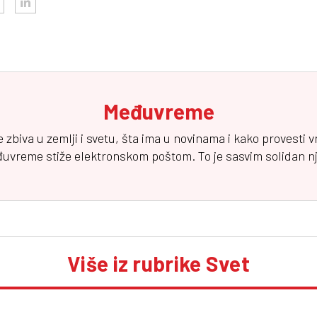
Međuvreme
e zbiva u zemlji i svetu, šta ima u novinama i kako provesti 
đuvreme
stiže elektronskom poštom. To je sasvim solidan njuz
Više iz rubrike Svet