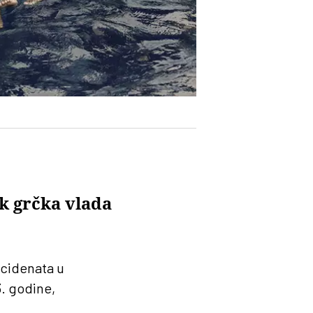
k grčka vlada
ncidenata u
. godine,