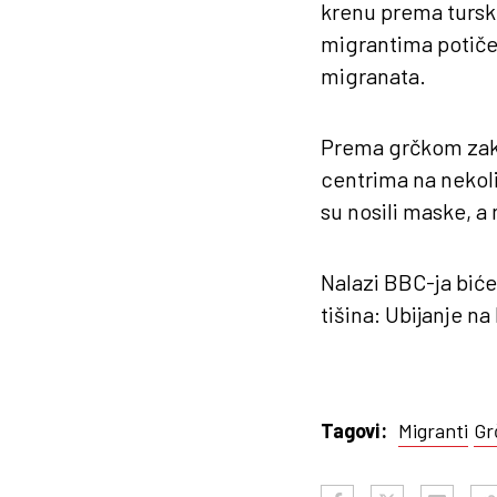
krenu prema tursk
migrantima potiče 
migranata.
Prema grčkom zako
centrima na nekolik
su nosili maske, a
Nalazi BBC-ja biće
tišina: Ubijanje na
Migranti
Gr
Tagovi: