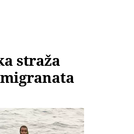
ka straža
 migranata