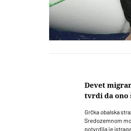
Devet migran
tvrdi da ono 
Grčka obalska stra
Sredozemnom moru 
potvrdila je istrag