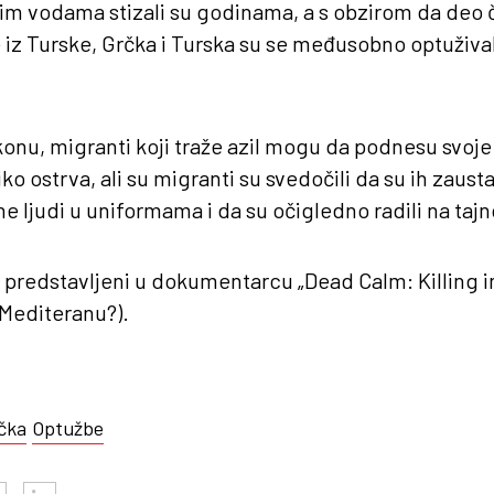
im vodama stizali su godinama, a s obzirom da deo
iz Turske, Grčka i Turska su se međusobno optužival
nu, migranti koji traže azil mogu da podnesu svoje
o ostrva, ali su migranti su svedočili da su ih zausta
 ne ljudi u uniformama i da su očigledno radili na ta
 predstavljeni u dokumentarcu „Dead Calm: Killing i
 Mediteranu?).
čka
Optužbe