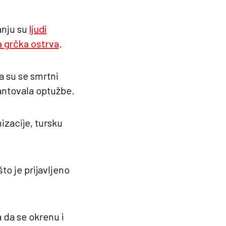
anju su
ljudi
na grčka ostrva
.
a su se smrtni
mantovala optužbe.
izacije, tursku
to je prijavljeno
 da se okrenu i