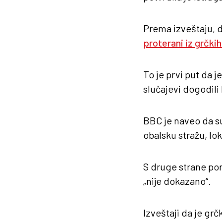
Prema izveštaju, 
proterani iz grčkih 
To je prvi put da 
slučajevi dogodili
BBC je naveo da su 
obalsku stražu, lo
S druge strane por
„nije dokazano“.
Izveštaji da je gr