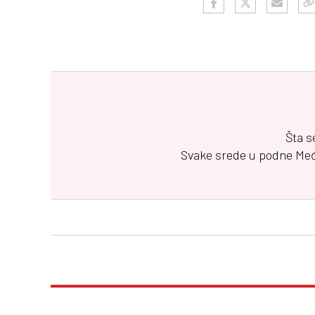
Šta s
Svake srede u podne
Me