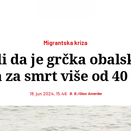
Migrantska kriza
i da je grčka obals
 za smrt više od 40
18. jun 2024, 15:46
B. B./Glas Amerike