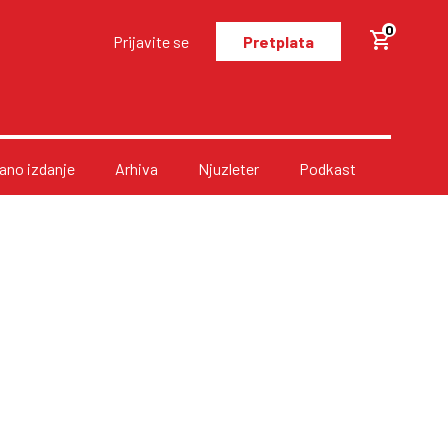
0
Prijavite se
Pretplata
no izdanje
Arhiva
Njuzleter
Podkast