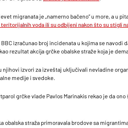
devet migranata je „namerno bačeno“ u more, a u pit
teritorijalnih voda ili su odbijeni nakon što su stigli 
je BBC izračunao broj incidenata u kojima se navodi d
 kao rezultat akcija grčke obalske straže koja je de
njihovi izvori za izveštaj uključivali nevladine organ
kalne medije i svedoke.
tparol grčke vlade Pavlos Marinakis rekao je da ono š
čka obalska straža primoravala brodove sa migrantima