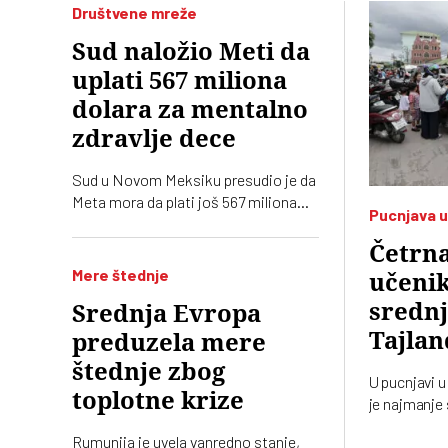
Društvene mreže
Sud naložio Meti da
uplati 567 miliona
dolara za mentalno
zdravlje dece
Sud u Novom Meksiku presudio je da
Meta mora da plati još 567 miliona
Pucnjava u
dolara zbog ugrožavanja bezbednosti
dece na svojim platformama.
Četrna
Kompnija odbacuje optužbe i
Mere štednje
učenik
najavljuje žalbu
srednj
Srednja Evropa
Tajlan
preduzela mere
štednje zbog
U pucnjavi u
toplotne krize
je najmanje
osumnjičen 
Rumunija je uvela vanredno stanje,
učenik