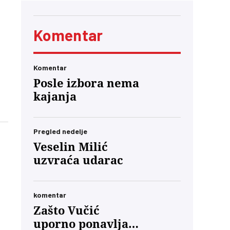
Komentar
Komentar
Posle izbora nema
kajanja
 ga
Pregled nedelje
nju
Veselin Milić
uzvraća udarac
komentar
Zašto Vučić
uporno ponavlja