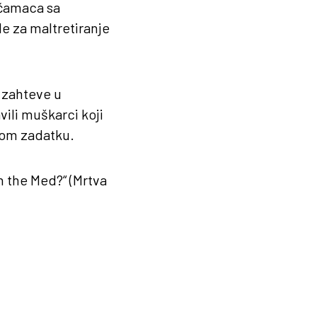
 čamaca sa
e za maltretiranje
 zahteve u
vili muškarci koji
jnom zadatku.
n the Med?“ (Mrtva