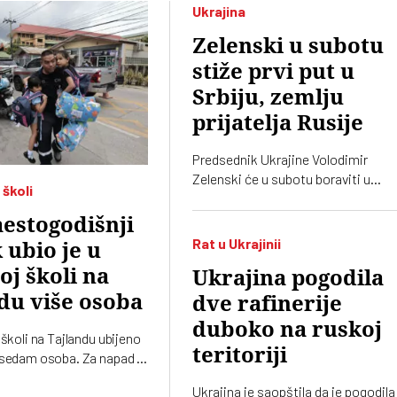
Ukrajina
Zelenski u subotu
stiže prvi put u
Srbiju, zemlju
prijatelja Rusije
Predsednik Ukrajine Volodimir
Zelenski će u subotu boraviti u
 školi
zvaničnoj poseti Srbiji. Ugostitiće
njegov srposki kolega Aleksandar
estogodišnji
Vučić, saopštila je služba za sarad
Rat u Ukrajinii
 ubio je u
sa medijima šefa srpske države
oj školi na
Ukrajina pogodila
du više osoba
dve rafinerije
duboko na ruskoj
 školi na Tajlandu ubijeno
teritoriji
 sedam osoba. Za napad je
četrnaestogodišnji
Ukrajina je saopštila da je pogodila