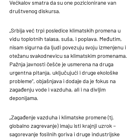
Većkalov smatra da su one pozicionirane van
društvenog diskursa.
„Srbija već trpi posledice klimatskih promena u
vidu toplotnih talasa, suša, i poplava. Međutim,
nisam sigurna da ljudi povezuju svoju izmenjenu i
otežanu svakodnevicu sa klimatskim promenama.
Pažnja javnosti češće je usmerena na druga
urgentna pitanja, uključujući i druge ekološke
probleme“, objašnjava i dodaje da je fokus na
zagađenju vode i vazduha, ali i na divljim
deponijama.
„Zagađenje vazduha i klimatske promene (tj.
globalno zagrevanje) imaju isti krajnji uzrok –
sagorevanje fosilnih goriva i druge industrijske