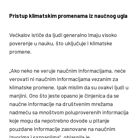
Pristup klimatskim promenama iz naučnog ugla
Većkalov ističe da ljudi generalno imaju visoko
poverenje u nauku, što uključuje i klimatske
promene.
„Ako neko ne veruje naučnim informacijama, neće
verovati ni naučnim informacijama vezanim za
klimatske promene. Ipak mislim da su ovakvi ljudi u
manjini. Ono što jeste opasno je činjenica da se
naučne informacije na društvenim mrežama
nadmeću sa mnoštvom poluproverenih informacija
koje mogu da nepotrebno dovode u pitanje
pouzdane informacije zasnovane na naučnim
izvorima i saznanjima“, objasnila je.