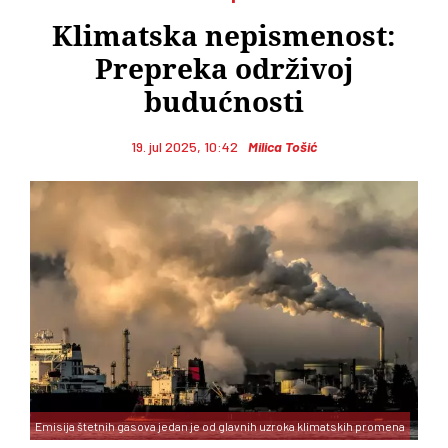
Klimatska nepismenost:
Prepreka održivoj
budućnosti
19. jul 2025, 10:42
Milica Tošić
Emisija štetnih gasova jedan je od glavnih uzroka klimatskih promena