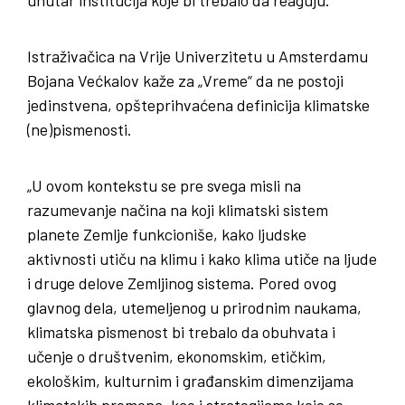
Istraživačica na Vrije Univerzitetu u Amsterdamu
Bojana Većkalov kaže za „Vreme“ da ne postoji
jedinstvena, opšteprihvaćena definicija klimatske
(ne)pismenosti.
„U ovom kontekstu se pre svega misli na
razumevanje načina na koji klimatski sistem
planete Zemlje funkcioniše, kako ljudske
aktivnosti utiču na klimu i kako klima utiče na ljude
i druge delove Zemljinog sistema. Pored ovog
glavnog dela, utemeljenog u prirodnim naukama,
klimatska pismenost bi trebalo da obuhvata i
učenje o društvenim, ekonomskim, etičkim,
ekološkim, kulturnim i građanskim dimenzijama
klimatskih promena, kao i strategijama koje se