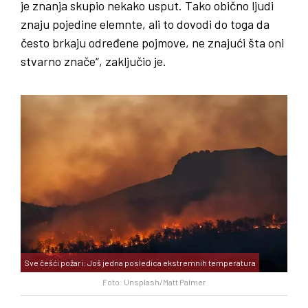
je znanja skupio nekako usput. Tako obično ljudi
znaju pojedine elemnte, ali to dovodi do toga da
često brkaju određene pojmove, ne znajući šta oni
stvarno znače“, zaključio je.
Sve češći požari: Još jedna posledica ekstremnih temperatura
Foto: Unsplash/Matt Palmer