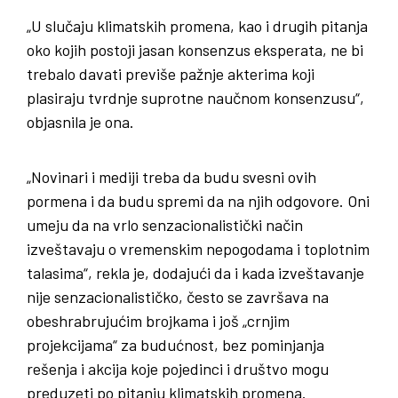
„U slučaju klimatskih promena, kao i drugih pitanja
oko kojih postoji jasan konsenzus eksperata, ne bi
trebalo davati previše pažnje akterima koji
plasiraju tvrdnje suprotne naučnom konsenzusu“,
objasnila je ona.
„Novinari i mediji treba da budu svesni ovih
pormena i da budu spremi da na njih odgovore. Oni
umeju da na vrlo senzacionalistički način
izveštavaju o vremenskim nepogodama i toplotnim
talasima“, rekla je, dodajući da i kada izveštavanje
nije senzacionalističko, često se završava na
obeshrabrujućim brojkama i još „crnjim
projekcijama“ za budućnost, bez pominjanja
rešenja i akcija koje pojedinci i društvo mogu
preduzeti po pitanju klimatskih promena.