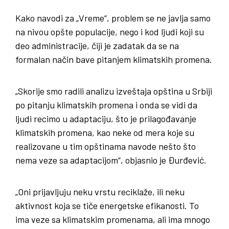
Kako navodi za „Vreme“, problem se ne javlja samo
na nivou opšte populacije, nego i kod ljudi koji su
deo administracije, čiji je zadatak da se na
formalan način bave pitanjem klimatskih promena.
„Skorije smo radili analizu izveštaja opština u Srbiji
po pitanju klimatskih promena i onda se vidi da
ljudi recimo u adaptaciju, što je prilagođavanje
klimatskih promena, kao neke od mera koje su
realizovane u tim opštinama navode nešto što
nema veze sa adaptacijom“, objasnio je Đurđević.
„Oni prijavljuju neku vrstu reciklaže, ili neku
aktivnost koja se tiče energetske efikanosti. To
ima veze sa klimatskim promenama, ali ima mnogo