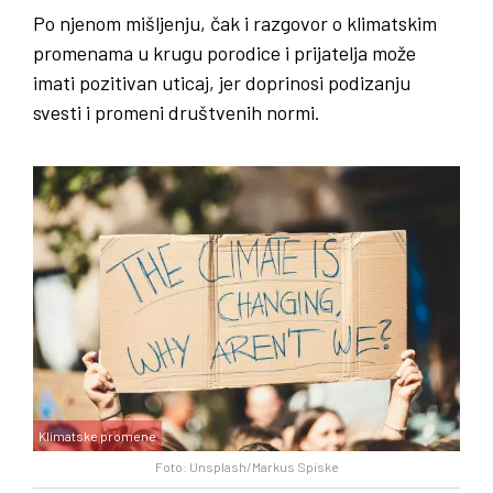
Po njenom mišljenju, čak i razgovor o klimatskim
promenama u krugu porodice i prijatelja može
imati pozitivan uticaj, jer doprinosi podizanju
svesti i promeni društvenih normi.
Klimatske promene
Foto: Unsplash/Markus Spiske