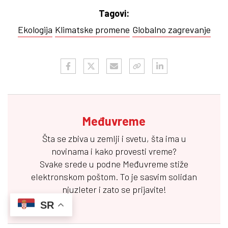
Tagovi:
Ekologija
Klimatske promene
Globalno zagrevanje
Međuvreme
Šta se zbiva u zemlji i svetu, šta ima u
novinama i kako provesti vreme?
Svake srede u podne
Međuvreme
stiže
elektronskom poštom. To je sasvim solidan
njuzleter i zato se prijavite!
SR