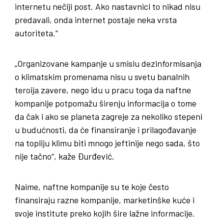
internetu nečiji post. Ako nastavnici to nikad nisu
predavali, onda internet postaje neka vrsta
autoriteta.“
„Organizovane kampanje u smislu dezinformisanja
o klimatskim promenama nisu u svetu banalnih
teroija zavere, nego idu u pracu toga da naftne
kompanije potpomažu širenju informacija o tome
da čak i ako se planeta zagreje za nekoliko stepeni
u budućnosti, da će finansiranje i prilagođavanje
na topliju klimu biti mnogo jeftinije nego sada, što
nije tačno“, kaže Đurđević.
Naime, naftne kompanije su te koje često
finansiraju razne kompanije, marketinške kuće i
svoje institute preko kojih šire lažne informacije.