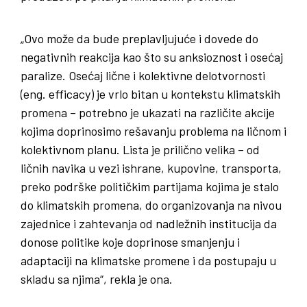
„Ovo može da bude preplavljujuće i dovede do
negativnih reakcija kao što su anksioznost i osećaj
paralize. Osećaj lične i kolektivne delotvornosti
(eng. efficacy) je vrlo bitan u kontekstu klimatskih
promena – potrebno je ukazati na različite akcije
kojima doprinosimo rešavanju problema na ličnom i
kolektivnom planu. Lista je prilično velika – od
ličnih navika u vezi ishrane, kupovine, transporta,
preko podrške političkim partijama kojima je stalo
do klimatskih promena, do organizovanja na nivou
zajednice i zahtevanja od nadležnih institucija da
donose politike koje doprinose smanjenju i
adaptaciji na klimatske promene i da postupaju u
skladu sa njima“, rekla je ona.