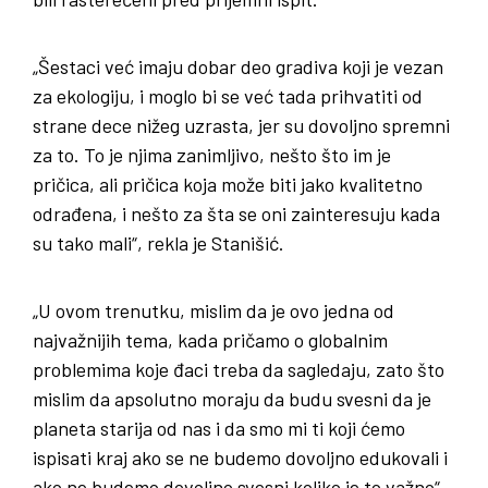
„Šestaci već imaju dobar deo gradiva koji je vezan
za ekologiju, i moglo bi se već tada prihvatiti od
strane dece nižeg uzrasta, jer su dovoljno spremni
za to. To je njima zanimljivo, nešto što im je
pričica, ali pričica koja može biti jako kvalitetno
odrađena, i nešto za šta se oni zainteresuju kada
su tako mali“, rekla je Stanišić.
„U ovom trenutku, mislim da je ovo jedna od
najvažnijih tema, kada pričamo o globalnim
problemima koje đaci treba da sagledaju, zato što
mislim da apsolutno moraju da budu svesni da je
planeta starija od nas i da smo mi ti koji ćemo
ispisati kraj ako se ne budemo dovoljno edukovali i
ako ne budemo dovoljno svesni koliko je to važno“,