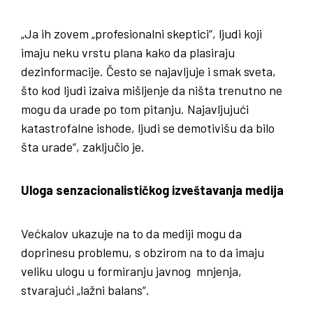
„Ja ih zovem „profesionalni skeptici“, ljudi koji
imaju neku vrstu plana kako da plasiraju
dezinformacije. Često se najavljuje i smak sveta,
što kod ljudi izaiva mišljenje da ništa trenutno ne
mogu da urade po tom pitanju. Najavljujući
katastrofalne ishode, ljudi se demotivišu da bilo
šta urade“, zaključio je.
Uloga senzacionalističkog izveštavanja medija
Većkalov ukazuje na to da mediji mogu da
doprinesu problemu, s obzirom na to da imaju
veliku ulogu u formiranju javnog mnjenja,
stvarajući „lažni balans“.