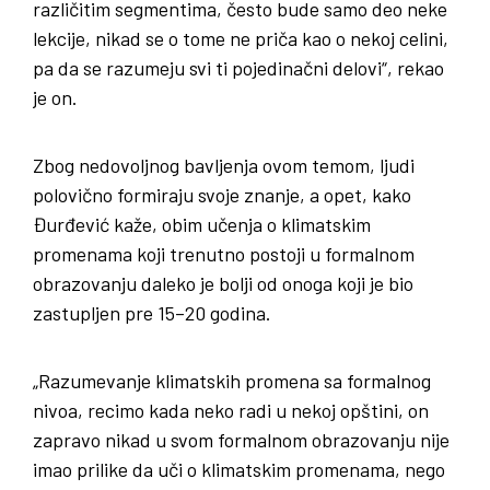
različitim segmentima, često bude samo deo neke
lekcije, nikad se o tome ne priča kao o nekoj celini,
pa da se razumeju svi ti pojedinačni delovi“, rekao
je on.
Zbog nedovoljnog bavljenja ovom temom, ljudi
polovično formiraju svoje znanje, a opet, kako
Đurđević kaže, obim učenja o klimatskim
promenama koji trenutno postoji u formalnom
obrazovanju daleko je bolji od onoga koji je bio
zastupljen pre 15–20 godina.
„Razumevanje klimatskih promena sa formalnog
nivoa, recimo kada neko radi u nekoj opštini, on
zapravo nikad u svom formalnom obrazovanju nije
imao prilike da uči o klimatskim promenama, nego