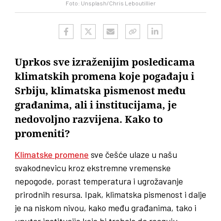
Foto: Unsplash/Chris Leboutillier
Uprkos sve izraženijim posledicama
klimatskih promena koje pogađaju i
Srbiju, klimatska pismenost među
građanima, ali i institucijama, je
nedovoljno razvijena. Kako to
promeniti?
Klimatske promene
sve češće ulaze u našu
svakodnevicu kroz ekstremne vremenske
nepogode, porast temperatura i ugrožavanje
prirodnih resursa. Ipak, klimatska pismenost i dalje
je na niskom nivou, kako među građanima, tako i
unutar institucija koje bi trebalo da reaguju.