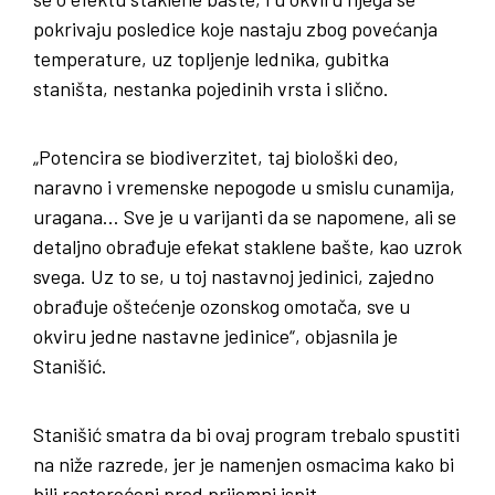
pokrivaju posledice koje nastaju zbog povećanja
temperature, uz topljenje lednika, gubitka
staništa, nestanka pojedinih vrsta i slično.
„Potencira se biodiverzitet, taj biološki deo,
naravno i vremenske nepogode u smislu cunamija,
uragana… Sve je u varijanti da se napomene, ali se
detaljno obrađuje efekat staklene bašte, kao uzrok
svega. Uz to se, u toj nastavnoj jedinici, zajedno
obrađuje oštećenje ozonskog omotača, sve u
okviru jedne nastavne jedinice“, objasnila je
Stanišić.
Stanišić smatra da bi ovaj program trebalo spustiti
na niže razrede, jer je namenjen osmacima kako bi
bili rasterećeni pred prijemni ispit.