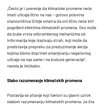
„Često je i uverenje da klimatske promene neće
imati uticaja lično na nas – gotovo polovina
stanovništva Srbije smatra da oni lično neće biti
pogođeni efektima klimatskih promena. Ovo može
da bude vrsta odbrambenog mehanizma od
informacija koje izazivaju strah, koji može da
predstavlja prepreku za preduzimanje akcija
kojima bismo doprineli smanjivanju negativnog
uticaja na nas same i na buduće generacije“,
navela je Većkalov.
Slabo razumevanje klimatskih promena
Postavlja se pitanje koji faktori su glavni uzrok
slabom razumevanju klimatskih promena, za šta