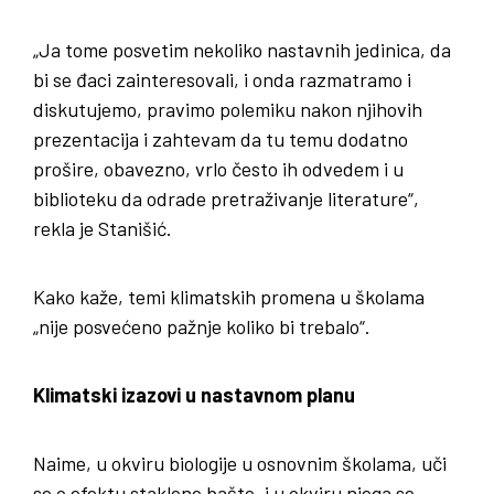
„Ja tome posvetim nekoliko nastavnih jedinica, da
bi se đaci zainteresovali, i onda razmatramo i
diskutujemo, pravimo polemiku nakon njihovih
prezentacija i zahtevam da tu temu dodatno
prošire, obavezno, vrlo često ih odvedem i u
biblioteku da odrade pretraživanje literature“,
rekla je Stanišić.
Kako kaže, temi klimatskih promena u školama
„nije posvećeno pažnje koliko bi trebalo“.
Klimatski izazovi u nastavnom planu
Naime, u okviru biologije u osnovnim školama, uči
se o efektu staklene bašte, i u okviru njega se