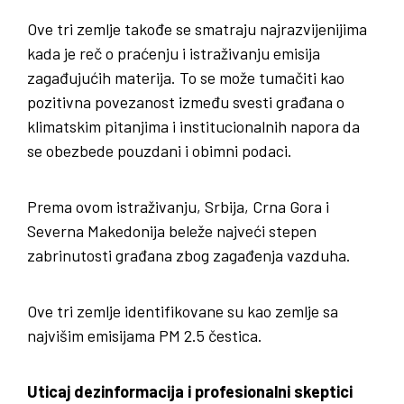
Ove tri zemlje takođe se smatraju najrazvijenijima
kada je reč o praćenju i istraživanju emisija
zagađujućih materija. To se može tumačiti kao
pozitivna povezanost između svesti građana o
klimatskim pitanjima i institucionalnih napora da
se obezbede pouzdani i obimni podaci.
Prema ovom istraživanju, Srbija, Crna Gora i
Severna Makedonija beleže najveći stepen
zabrinutosti građana zbog zagađenja vazduha.
Ove tri zemlje identifikovane su kao zemlje sa
najvišim emisijama PM 2.5 čestica.
Uticaj dezinformacija i profesionalni skeptici