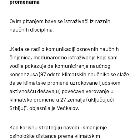
promenama
Ovim pitanjem bave se istraživači iz raznih
naučnih disciplina.
„Kada se radi o komunikaciji osnovnih naučnih
činjenica, međunarodno istraživanje koje sam
vodila pokazuje da komuniciranje naučnog
konsenzusa (97 odsto klimatskih naučnika se slaže
da se klimatske promene uzrokovane ljudskom
aktivnošću dešavaju) povećava verovanje u
klimatske promene u 27 zemalja (uključujući
Srbiju)“, objasnila je Većkalov.
Kao korisnu strategiju navodi i smanjenje
psihološke distance prema klimatskim