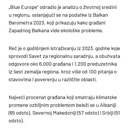
„Blue Europe“ odradio je analizu o životnoj sredini
u regionu, oslanjajući se na podatke iz Balkan
Barometra 2023, koji prikazuju kako građani
Zapadnog Balkana vide ekološke probleme.
Reč je o godišnjem istraživanju iz 2023. godine koje
sprovodi Savet za regionalnu saradnju, a obuhvata
odgovore oko 6.000 građana i 1.200 preduzetnika
iz šest zemalja regiona, kroz više od 100 pitanja o
stavovima i poverenju u različite oblasti.
Najveći procenat građana koji smatraju klimatske
promene ozbiljnim problemom beleži se u Albaniji
(65 odsto), Severnoj Makedoniji (57 odsto) i Srbiji (51
odsto).