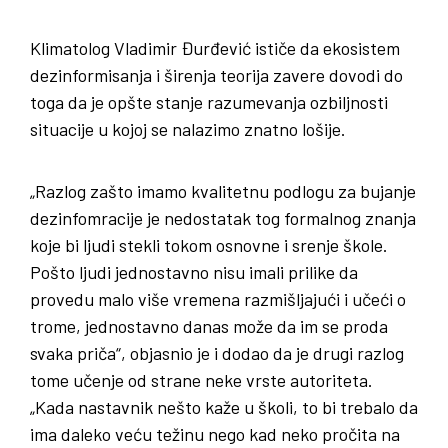
Klimatolog Vladimir Đurđević ističe da ekosistem
dezinformisanja i širenja teorija zavere dovodi do
toga da je opšte stanje razumevanja ozbiljnosti
situacije u kojoj se nalazimo znatno lošije.
„Razlog zašto imamo kvalitetnu podlogu za bujanje
dezinfomracije je nedostatak tog formalnog znanja
koje bi ljudi stekli tokom osnovne i srenje škole.
Pošto ljudi jednostavno nisu imali prilike da
provedu malo više vremena razmišljajući i učeći o
trome, jednostavno danas može da im se proda
svaka priča“, objasnio je i dodao da je drugi razlog
tome učenje od strane neke vrste autoriteta.
„Kada nastavnik nešto kaže u školi, to bi trebalo da
ima daleko veću težinu nego kad neko pročita na