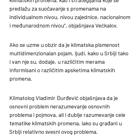
predlažu za suočavanje s promenama na
individualnom nivou, nivou zajednice, nacionalnom
i međunarodnom nivou“, objašnjava Većkalov.
Ako se uzme u obzir da je klimatska pismenost
multidimenzionalan pojam, ljudi, kako u Srbiji tako
i van nje su, dodaje, u različitim merama
informisani o različitim apsketima klimatskih
promena.
Klimatolog Vladimir Đurđević objašnjava da je
osnovni problem nerazumevanje osnovnih
problema i pojmova, ali i dublje razumevanje cele
tematike klimatskih promena, iako su građani u
Srbiji relativno svesni ovog problema.