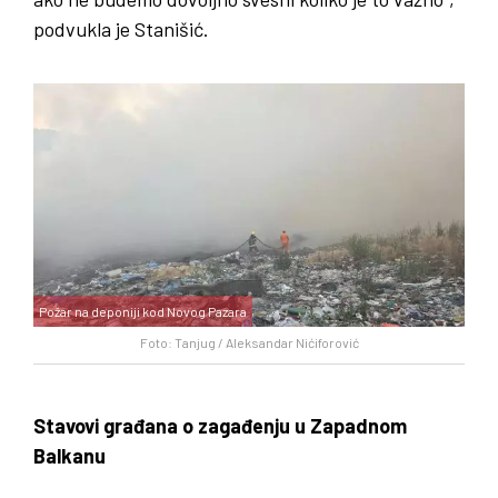
podvukla je Stanišić.
Požar na deponiji kod Novog Pazara
Foto: Tanjug / Aleksandar Nićiforović
Stavovi građana o zagađenju u Zapadnom
Balkanu