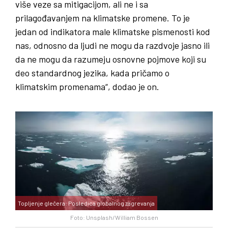
više veze sa mitigacijom, ali ne i sa
prilagođavanjem na klimatske promene. To je
jedan od indikatora male klimatske pismenosti kod
nas, odnosno da ljudi ne mogu da razdvoje jasno ili
da ne mogu da razumeju osnovne pojmove koji su
deo standardnog jezika, kada pričamo o
klimatskim promenama“, dodao je on.
Topljenje glečera: Posledica globalnog zagrevanja
Foto: Unsplash/William Bossen