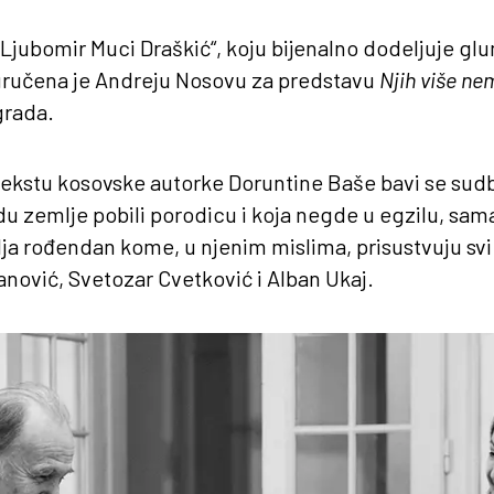
„Ljubomir Muci Draškić“, koju bijenalno dodeljuje glum
 uručena je Andreju Nosovu za predstavu
Njih više ne
grada.
ekstu kosovske autorke Doruntine Baše bavi se sud
u zemlje pobili porodicu i koja negde u egzilu, sam
ja rođendan kome, u njenim mislima, prisustvuju svi 
nović, Svetozar Cvetković i Alban Ukaj.