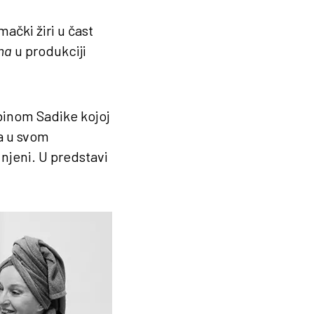
ački žiri u čast
ma
u produkciji
binom Sadike kojoj
a u svom
njeni. U predstavi