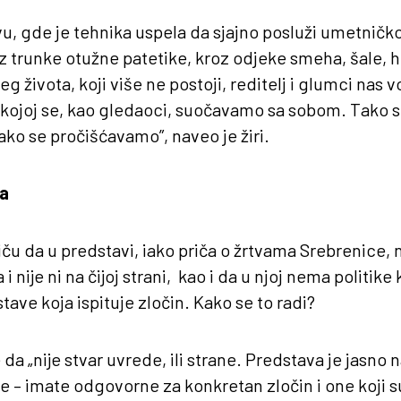
u, gde je tehnika uspela da sjajno posluži umetničk
z trunke otužne patetike, kroz odjeke smeha, šale, 
života, koji više ne postoji, reditelj i glumci nas v
 kojoj se, kao gledaoci, suočavamo sa sobom. Tako 
tako se pročišćavamo”, naveo je žiri.
đa
stiču da u predstavi, iako priča o žrtvama Srebrenice,
i nije ni na čijoj strani, kao i da u njoj nema politike 
ave koja ispituje zločin. Kako se to radi?
a „nije stvar uvrede, ili strane. Predstava je jasno na
e – imate odgovorne za konkretan zločin i one koji s