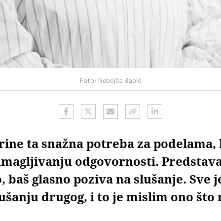
Foto: Nebojša Babić
brine ta snažna potreba za podelama,
amagljivanju odgovornosti. Predstava
 baš glasno poziva na slušanje. Sve je
šanju drugog, i to je mislim ono što