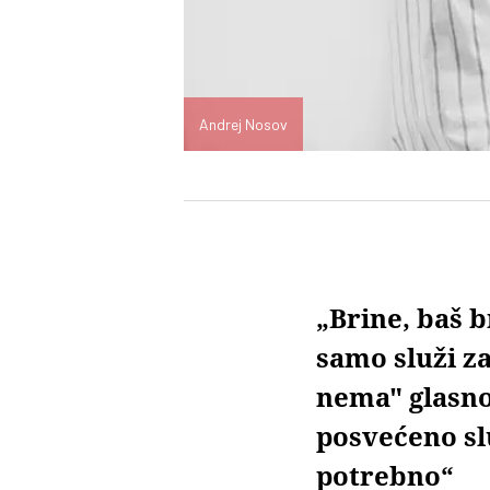
Andrej Nosov
„Brine, baš 
samo služi z
nema" glasno,
posvećeno slu
potrebno“