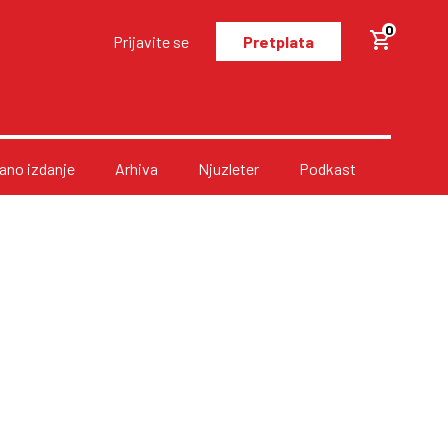
0
Prijavite se
Pretplata
no izdanje
Arhiva
Njuzleter
Podkast