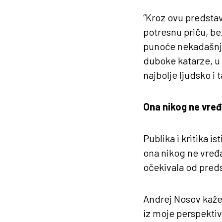
“Kroz ovu predstav
potresnu priču, be
punoće nekadašnjeg 
duboke katarze, u
najbolje ljudsko i 
Ona nikog ne vre
Publika i kritika i
ona nikog ne vređa 
očekivala od predst
Andrej Nosov kaže d
iz moje perspektiv