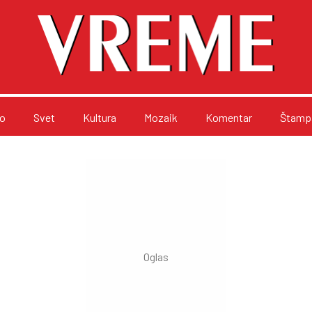
o
Svet
Kultura
Mozaik
Komentar
Štampa