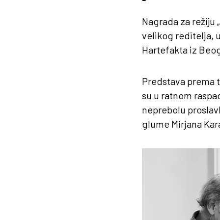
Nagrada za režiju 
velikog reditelja,
Hartefakta iz Beo
Predstava prema t
su u ratnom raspad
neprebolu proslavl
glume Mirjana Kara