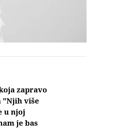
 koja zapravo
 "Njih više
 u njoj
 nam je bas