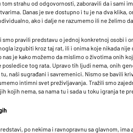
 tom strahu od odgovornosti, zaboravili da i sami im
arima. Danas je sve dostupno i tu je na dva klika,
individualno, ako i dalje ne razumemo ili ne želimo d
i smo pravili predstavu o jednoj konkretnoj osobi i o
mogla izgubiti kroz taj rat, ili i onima koje nikada nije d
 nas je kako možemo da mislimo o životima onih koji
e posledice tog rata. Upravo tih ljudi nema, onih gen
i tu, naši sugrađani i savremenici. Nismo se bavili kr
emo intimni svet preživljavanja. Tražili smo zajed
h kojih nema, sa nama tu i sada u toku igranja te pr
gih
redstavi, po nekima i ravnopravnu sa glavnom, ima 