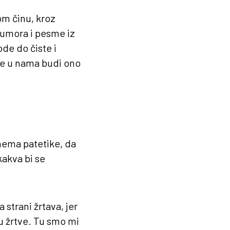
om činu, kroz
humora i pesme iz
ode do čiste i
se u nama budi ono
 nema patetike, da
kakva bi se
 strani žrtava, jer
u žrtve. Tu smo mi