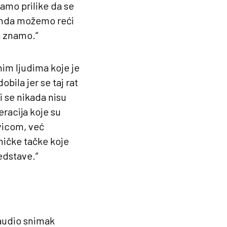
amo prilike da se
 onda možemo reći
a znamo.“
nim ljudima koje je
obila jer se taj rat
 se nikada nisu
eracija koje su
ivicom, već
ničke tačke koje
edstave.“
audio snimak