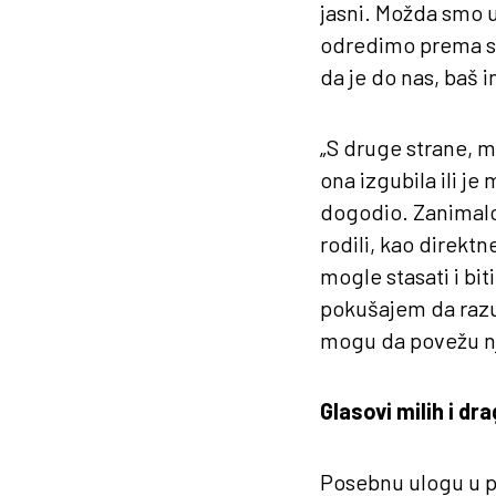
jasni. Možda smo u
odredimo prema stv
da je do nas, baš 
„S druge strane, m
ona izgubila ili je 
dogodio. Zanimalo
rodili, kao direktn
mogle stasati i bit
pokušajem da razum
mogu da povežu nji
Glasovi milih i dra
Posebnu ulogu u p