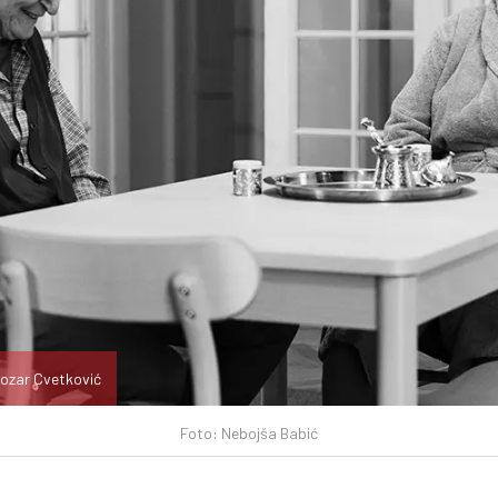
tozar Cvetković
Foto: Nebojša Babić