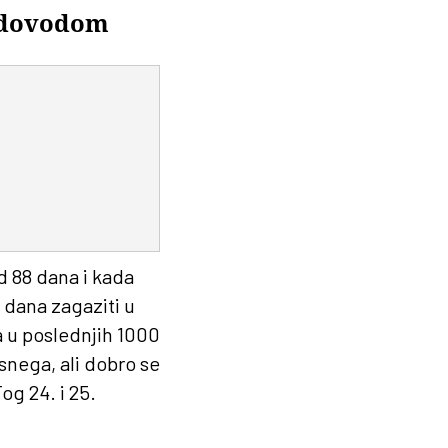
vodovodom
d 88 dana i kada
 dana zagaziti u
a u poslednjih 1000
snega, ali dobro se
og 24. i 25.