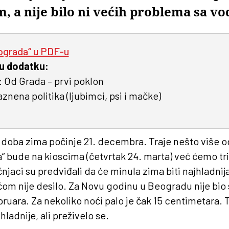
 a nije bilo ni većih problema sa 
ograda“ u PDF-u
 u dodatku:
 Od Grada – prvi poklon
aznena politika (ljubimci, psi i mačke)
doba zima počinje 21. decembra. Traje nešto više o
“ bude na kioscima (četvrtak 24. marta) već ćemo tri
čnjaci su predviđali da će minula zima biti najhladnij
ćom nije desilo. Za Novu godinu u Beogradu nije bio 
ruara. Za nekoliko noći palo je čak 15 centimetara. T
hladnije, ali preživelo se.