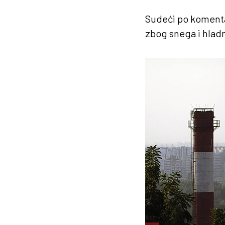
Sudeći po komenta
zbog snega i hladn