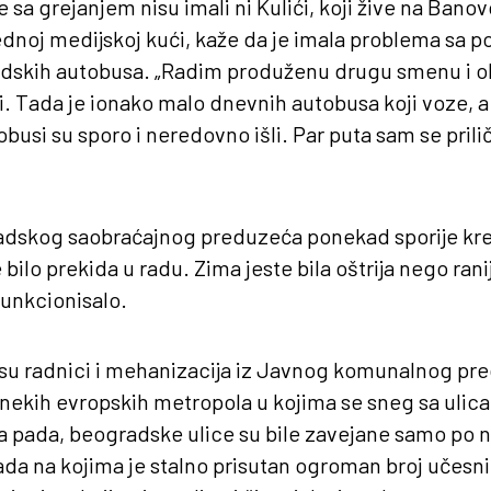
 sa grejanjem nisu imali ni Kulići, koji žive na Bano
 jednoj medijskoj kući, kaže da je imala problema sa
skih autobusa. „Radim produženu drugu smenu i ob
 Tada je ionako malo dnevnih autobusa koji voze, a 
utobusi su sporo i neredovno išli. Par puta sam se pril
Gradskog saobraćajnog preduzeća ponekad sporije kre
e bilo prekida u radu. Zima jeste bila oštrija nego rani
funkcionisalo.
to su radnici i mehanizacija iz Javnog komunalnog p
d nekih evropskih metropola u kojima se sneg sa ulica
 pada, beogradske ulice su bile zavejane samo po ne
a na kojima je stalno prisutan ogroman broj učesni