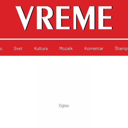
o
Svet
Kultura
Mozaik
Komentar
Štampa