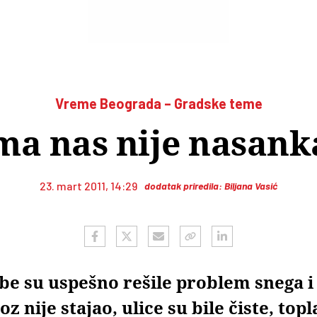
Vreme Beograda – Gradske teme
ma nas nije nasank
23. mart 2011, 14:29
dodatak priredila: Biljana Vasić
be su uspešno rešile problem snega i
z nije stajao, ulice su bile čiste, top