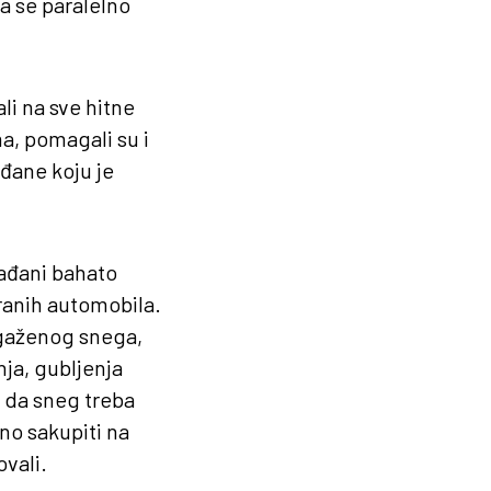
a se paralelno
li na sve hitne
a, pomagali su i
đane koju je
rađani bahato
iranih automobila.
ugaženog snega,
ja, gubljenja
a da sneg treba
no sakupiti na
vali.