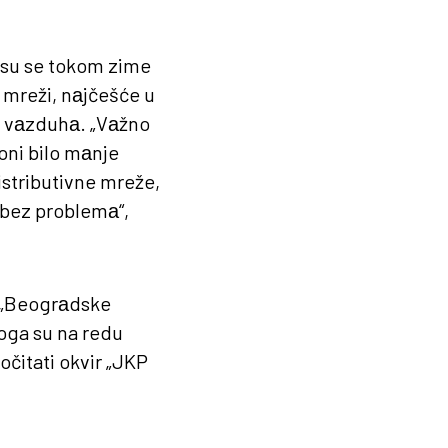
 su se tokom zime
 mreži, nаjčešće u
e vаzduhа. „Vаžno
oni bilo mаnje
istributivne mreže,
 bez problemа“,
, „Beogrаdske
toga su na redu
očitati okvir „JKP