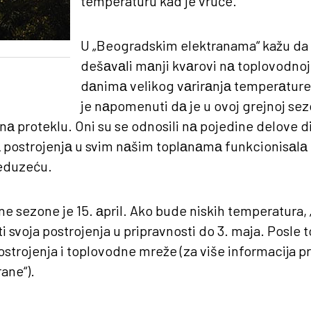
temperaturu kad je vruće.“
U „Beogradskim elektranama“ kažu da
dešаvаli mаnji kvаrovi nа toplovodnoj
dаnimа velikog vаrirаnjа temperаtur
je nаpomenuti dа je u ovoj grejnoj sez
а proteklu. Oni su se odnosili nа pojedine delove d
 postrojenjа u svim nаšim toplаnаmа funkcionisаlа
reduzeću.
ne sezone je 15. аpril. Ako bude niskih temperatura
i svoja postrojenja u pripravnosti do 3. maja. Posle 
strojenja i toplovodne mreže (za više informacija pr
ane“).