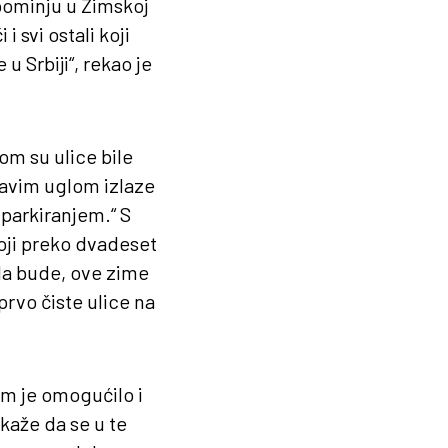
apominju u Zimskoj
 svi ostali koji
 Srbiji“, rekao je
om su ulice bile
ravim uglom izlaze
 parkiranjem.“ S
oji preko dvadeset
 da bude, ove zime
rvo čiste ulice na
im je omogućilo i
 kaže da se u te