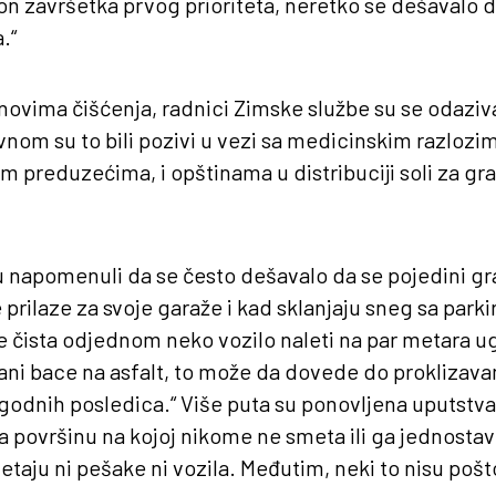
kon završetka prvog prioriteta, neretko se dešavalo d
.“
ovima čišćenja, radnici Zimske službe su se odaziva
vnom su to bili pozivi u vezi sa medicinskim razlozim
preduzećima, i opštinama u distribuciji soli za gra
u napomenuli da se često dešavalo da se pojedini g
 prilaze za svoje garaže i kad sklanjaju sneg sa park
 je čista odjednom neko vozilo naleti na par metara 
ani bace na asfalt, to može da dovede do proklizavan
ugodnih posledica.“ Više puta su ponovljena uputstv
 na površinu na kojoj nikome ne smeta ili ga jednostav
taju ni pešake ni vozila. Međutim, neki to nisu pošto