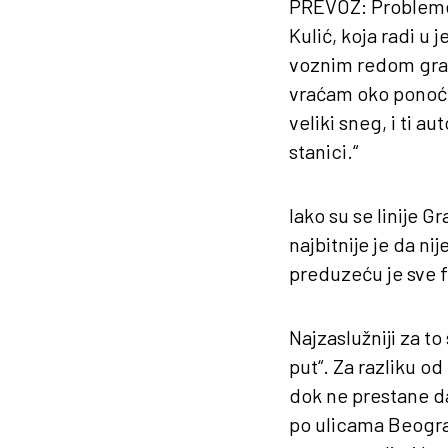
PREVOZ
: Probleme
Kulić, koja radi u
voznim redom grad
vraćam oko ponoći.
veliki sneg, i ti a
stanici.“
Iako su se linije 
najbitnije je da nij
preduzeću je sve 
Najzaslužniji za 
put“. Za razliku o
dok ne prestane da
po ulicama Beograd