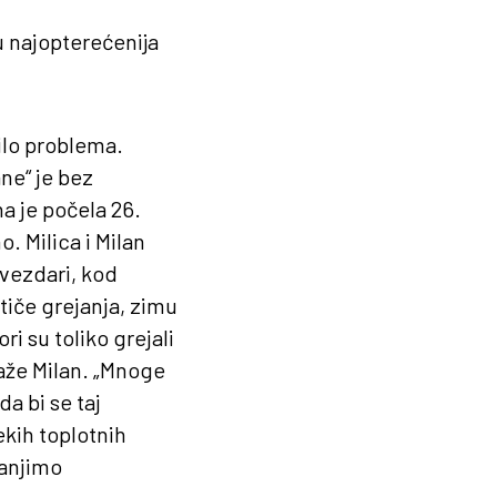
 najopterećenija
bilo problema.
ne“ je bez
a je počela 26.
 Milica i Milan
Zvezdari, kod
 tiče grejanja, zimu
ri su toliko grejali
aže Milan. „Mnoge
a bi se taj
kih toplotnih
anjimo