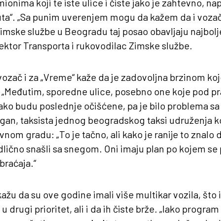
mionima koji te iste ulice i čiste jako je zahtevno, n
ta“. „Sa punim uverenjem mogu da kažem da i vozači i
imske službe u Beogradu taj posao obavljaju najbolje u
rektor Transporta i rukovodilac Zimske službe.
 vozač i za „Vreme“ kaže da je zadovoljna brzinom koj
 „Međutim, sporedne ulice, posebno one koje pod p
ako budu poslednje očišćene, pa je bilo problema sa
agan, taksista jednog beogradskog taksi udruženja k
vnom gradu: „To je tačno, ali kako je ranije to znalo
lično snašli sa snegom. Oni imaju plan po kojem se p
braćaja.“
ažu da su ove godine imali više multikar vozila, što 
 u drugi prioritet, ali i da ih čiste brže. „Iako program