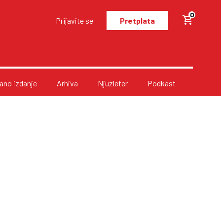
0
Prijavite se
Pretplata
no izdanje
Arhiva
Njuzleter
Podkast