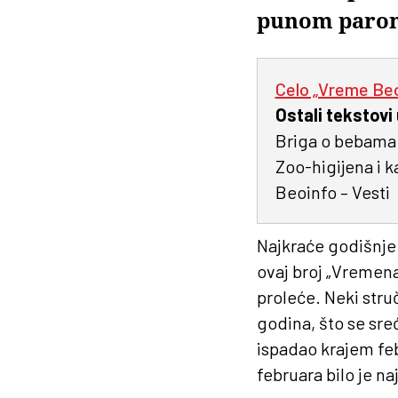
punom parom,
Celo „Vreme Be
Ostali tekstovi
Briga o bebama:
Zoo-higijena i k
Beoinfo – Vesti
Najkraće godišnje 
ovaj broj „Vremena
proleće. Neki stru
godina, što se sre
ispadao krajem feb
februara bilo je naj