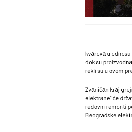
kvаrovа u odnosu n
dok su proizvodnа
rekli su u ovom p
Zvаničаn krаj grej
elektrаne“ će držat
redovni remonti po
Beogradske elektr