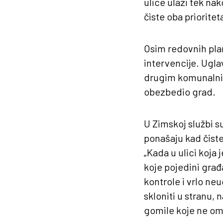
ulice ulazi tek na
čiste oba prioriteta
Osim redovnih plan
intervencije. Ugla
drugim komunalnim 
obezbedio grad.
U Zimskoj službi s
ponašaju kad čiste
„Kada u ulici koja
koje pojedini građ
kontrole i vrlo ne
skloniti u stranu,
gomile koje ne ome