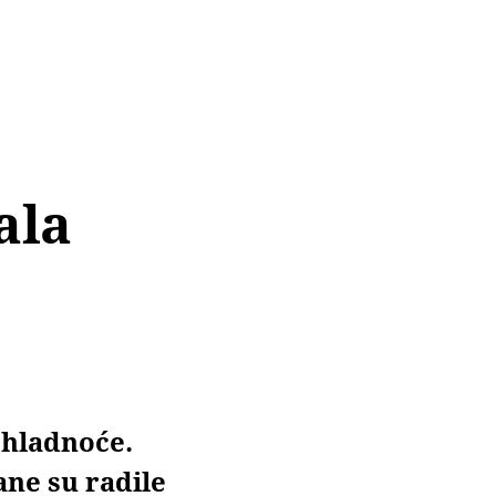
ala
 hladnoće.
lane su radile