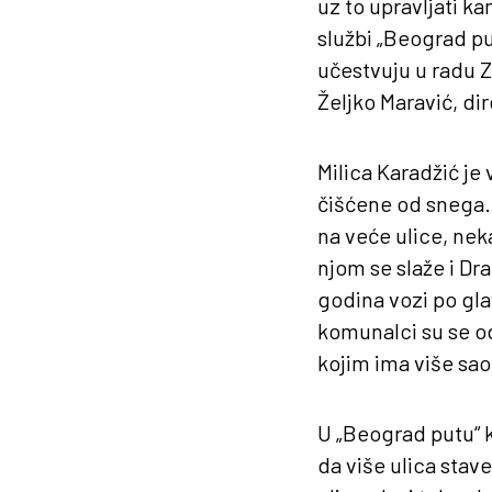
uz to upravljati ka
službi „Beograd pu
učestvuju u radu Z
Željko Maravić, di
Milica Karadžić je
čišćene od snega.
na veće ulice, nek
njom se slaže i Dr
godina vozi po gla
komunalci su se od
kojim ima više sao
U „Beograd putu“ k
da više ulica stave