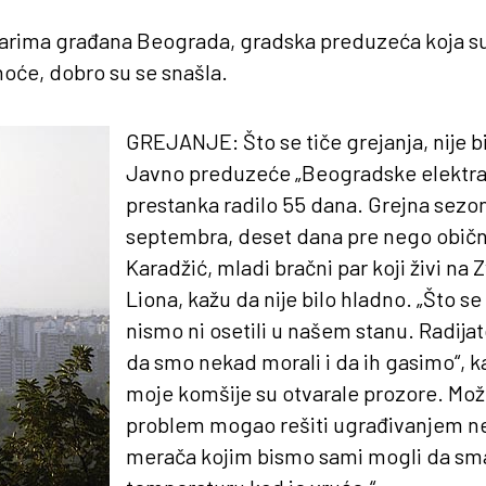
rima građana Beograda, gradska preduzeća koja su
oće, dobro su se snašla.
GREJANJE
: Što se tiče grejanja, nije 
Javno preduzeće „Beogradske elektra
prestanka radilo 55 dana. Grejna sezon
septembra, deset dana pre nego obično.
Karadžić, mladi bračni par koji živi na 
Liona, kažu da nije bilo hladno. „Što se
nismo ni osetili u našem stanu. Radijato
da smo nekad morali i da ih gasimo“, k
moje komšije su otvarale prozore. Možd
problem mogao rešiti ugrađivanjem ne
merača kojim bismo sami mogli da sm