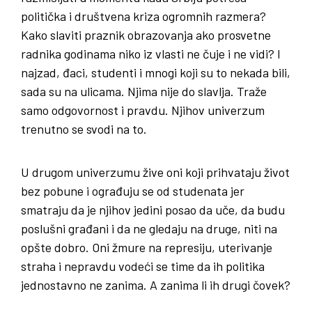
politička i društvena kriza ogromnih razmera?
Kako slaviti praznik obrazovanja ako prosvetne
radnika godinama niko iz vlasti ne čuje i ne vidi? I
najzad, đaci, studenti i mnogi koji su to nekada bili,
sada su na ulicama. Njima nije do slavlja. Traže
samo odgovornost i pravdu. Njihov univerzum
trenutno se svodi na to.
U drugom univerzumu žive oni koji prihvataju život
bez pobune i ograđuju se od studenata jer
smatraju da je njihov jedini posao da uče, da budu
poslušni građani i da ne gledaju na druge, niti na
opšte dobro. Oni žmure na represiju, uterivanje
straha i nepravdu vodeći se time da ih politika
jednostavno ne zanima. A zanima li ih drugi čovek?