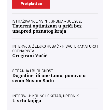
Pretplati se
ISTRAŽIVANJE NSPM: SRBIJA – JUL 2026.
Umereni optimizam u priči bez
unapred poznatog kraja
INTERVJU: ŽELJKO HUBAČ – PISAC, DRAMATURG I
SCENARISTA
Grogirani Vučić
SEĆANJA I BUDUĆNOST
Dogodine, ili one tamo, ponovo u
svom Novom Sadu
INTERVJU: KRUNO LOKOTAR, UREDNIK
U vrtu knjiga