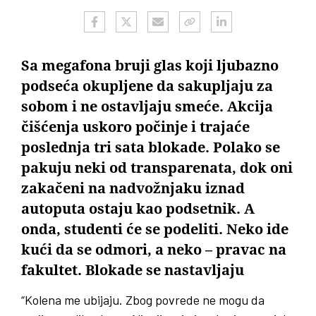
Sa megafona bruji glas koji ljubazno
podseća okupljene da sakupljaju za
sobom i ne ostavljaju smeće. Akcija
čišćenja uskoro počinje i trajaće
poslednja tri sata blokade. Polako se
pakuju neki od transparenata, dok oni
zakačeni na nadvožnjaku iznad
autoputa ostaju kao podsetnik. A
onda, studenti će se podeliti. Neko ide
kući da se odmori, a neko – pravac na
fakultet. Blokade se nastavljaju
“Kolena me ubijaju. Zbog povrede ne mogu da