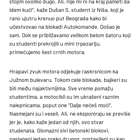
stojim ovoliko dugo. Ali, nije mi ni na kraj pameti da
idem kući”, kaže Dušan S, student iz Niša, koji je
rano ujutru krenuo put Beograda kako bi
učestvovao na blokadi Autokomande. Došao je
sam. Dok se približavamo velikom belom šatoru koji
su studenti prekrojili u mini trpezariju,
primećujemo šest crnih motora.
Hrapavi zvuk motora odjekuje raskrsnicom ka
Južnom bulevaru. Tokom cele blokade, bajkeri su
bili među najaktivnijima. Sve vreme pomažu
studentima, a motocikli su im ukrašeni raznim
nalepnicama, poput one “Dalje nećeš moći”.
Nasmejani su i veseli. Ali, ne eksponiraju se previše
jer je, kako kaže jedan od njih, ovo stvar
studenata. Glomazni sivi betonski blokovi,
naslagani jedan preko drugog, postavljeni su kao