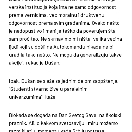
verska institucija koja ima ne samo odgovornost
prema vernicima, već moralnu i društvenu
odgovornost prema svim građanima. Ovako nešto
je nedopustivo i meni je teško da poverujem šta
sam pročitao. Ne skrnavimo mi ništa, velika većina
ljudi koji su došli na Autokomandu nikada ne bi
uradila tako nešto. Ne mogu da generalizuju takve
akcije”, rekao je Dušan.
Ipak, Dušan se slaže sa jednim delom saopštenja.
“Studenti stvarno žive u paralelnim
univerzumima”, kaže.
Blokada se događa na Dan Svetog Save, na školski
praznik. Ali, o kakvom svetosavlju i miru možemo
razmišljati u momentu kada Srbiju potresa