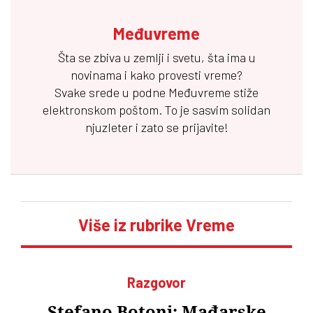
Međuvreme
Šta se zbiva u zemlji i svetu, šta ima u
novinama i kako provesti vreme?
Svake srede u podne
Međuvreme
stiže
elektronskom poštom. To je sasvim solidan
njuzleter i zato se prijavite!
Više iz rubrike Vreme
Razgovor
Stefano Botoni: Mađarske