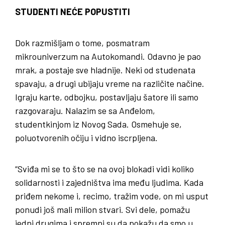
STUDENTI NEĆE POPUSTITI
Dok razmišljam o tome, posmatram
mikrouniverzum na Autokomandi. Odavno je pao
mrak, a postaje sve hladnije. Neki od studenata
spavaju, a drugi ubijaju vreme na različite načine.
Igraju karte, odbojku, postavljaju šatore ili samo
razgovaraju. Nalazim se sa Anđelom,
studentkinjom iz Novog Sada. Osmehuje se,
poluotvorenih očiju i vidno iscrpljena.
“Sviđa mi se to što se na ovoj blokadi vidi koliko
solidarnosti i zajedništva ima među ljudima. Kada
priđem nekome i, recimo, tražim vode, on mi usput
ponudi još mali milion stvari. Svi dele, pomažu
jedni drugima i spremni su da pokažu da smo u