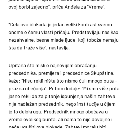
ovoj borbi zajedno”, priča Anđela za “Vreme”.
“Cela ova blokada je jedan veliki kontrast svemu
onome o čemu vlasti pričaju. Predstavljaju nas kao
nezahvalne, besne mlade ljude, koji tobože nemaju
šta da traže više”, nastavlja.
Upitana šta misli o najnovijem obraćanju
predsednika, premijera i predsednice Skupštine,
kaže: “Nisu rekli ništa što nismo čuli mnogo puta –
prazna obećanja”. Potom dodaje: “Mi smo više puta
jasno rekli da za pitanje ispunjenja naših zahteva
nije nadležan predsednik, nego institucije u čijem
je to delokrugu. Predsednik mnogo obećava u
vreme ovolikog bunta, ali nama to nije dovoljno i
neće ugušiti ove blokade. Zahtevi moraju biti