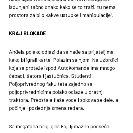
ispunjeni tačno onako kako se to traži, tu nema
prostora za bilo kakve ustupke i manipulacije”.
KRAJ BLOKADE
Anđela polako odlazi da se nađe sa prijateljima
kako bi igrali karte. Polazim sa njom. Na uzbrdici
koja se proteže ispod Autokomande ima mnogo
ćebadi, šatora i jastučnica. Studenti
Poljoprivrednog fakulteta zajedno sa
poljoprivrednicima polako odlaze u pratnji
traktora. Preostale flaše vode i sokova se dele, a
počinje i poslednja smena redara.
Sa megafona bruji glas koji ljubazno podseća