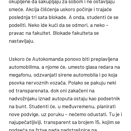
okupljene da sakupljaju za sobom i ne ostavljaju
smeće. Akcija čišćenja uskoro počinje i trajaće
poslednja tri sata blokade. A onda, studenti će se
podeliti. Neko ide kući da se odmori, a neko –
pravac na fakultet. Blokade fakulteta se
nastavljaju.
Uskoro će Autokomanda ponovo biti preplavljena
automobilima, a njome će, umesto glasa redara na
megafonu, odzvanjati sirene automobila i po koja
psovka nervoznih vozača. Polako se pakuju neki
od transparenata, dok oni zakačeni na
nadvožnjaku iznad autoputa ostaju kao podsetnik
na bunt. Studenti će, u međuvremenu, planirati
nove podvige, uz poruku – nećemo odustati. Tu je i
najupečatljiviji, transparent sa brojem 15, kojim se
podseća na žrtve pada nadstrešnice na