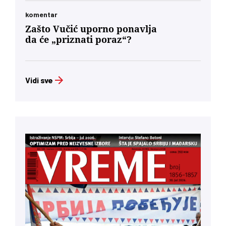
komentar
Zašto Vučić uporno ponavlja
da će „priznati poraz“?
Vidi sve