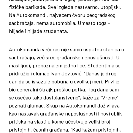
fizičke barikade. Sve izgleda nestvarno, utopijski.
Na Autokomandi, najvećem čvoru beogradskog
saobraćaja, nema automobila. Umesto toga –
hiljade i hiljade studenata.
Autokomanda večeras nije samo usputna stanica u
saobraćaju, već srce građanske neposlušnosti. U
masi ljudi, prepoznajem jedno lice. Studentima se
pridružio i glumac Ivan Jevtović. “Danas je drugi
dan da se iskazuje pobuna u ovolikoj meri. Prvi je
bio generalni štrajk prošlog petka. Tog dana sam
se osećao tako dostojanstveno”, kaže za “Vreme”
poznati glumac. Skup na Autokomandi doživljava
kao nastavak građanske neposlušnosti i novi oblik
pritiska na vlasti u kome učestvuje veliki broj
pristojnih, časnih građana. “Kad kažem pristojnih,