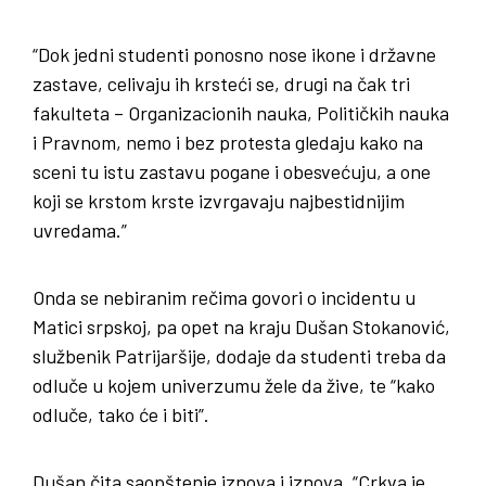
“Dok jedni studenti ponosno nose ikone i državne
zastave, celivaju ih krsteći se, drugi na čak tri
fakulteta – Organizacionih nauka, Političkih nauka
i Pravnom, nemo i bez protesta gledaju kako na
sceni tu istu zastavu pogane i obesvećuju, a one
koji se krstom krste izvrgavaju najbestidnijim
uvredama.”
Onda se nebiranim rečima govori o incidentu u
Matici srpskoj, pa opet na kraju Dušan Stokanović,
službenik Patrijaršije, dodaje da studenti treba da
odluče u kojem univerzumu žele da žive, te “kako
odluče, tako će i biti”.
Dušan čita saopštenje iznova i iznova. “Crkva je