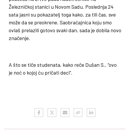
Železničkoj stanici u Novom Sadu. Poslednja 24
sata jasni su pokazatelj toga kako, za tili čas, sve
može da se preokrene. Saobraćajnica koju smo
ovlaš prelazili gotovo svaki dan, sada je dobila novo
značenje.
A što se tiče studenata, kako reče Dušan S., “ovo
je noć o kojoj ću pričati deci”.