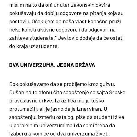
mislim na to da oni unutar zakonskih okvira
pokušavaju da dobiju odgovore na pitanja koja su
postavili. Očekujem da naša vlast konačno pruži
neke konstruktivne odgovore i da odgovori na
zahteve studenata.” Jevtović dodaje da će ostati
do kraja uz studente.
DVA UNIVERZUMA
,
JEDNA DRŽAVA
Dok pokušavamo da se probijemo kroz gužvu,
Dušan na telefonu čita saopštenje sa sajta Srpske
pravoslavne crkve. Izraz lica mu je teško
protumačiti, ali je jasno da je iznerviran. U
saopštenju, između ostalog, piše da studenti žive
u paralelnim univerzumima i da sami treba da
izaberu u kom će od dva univerzuma živeti.