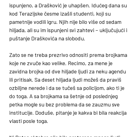
ispunjeno, a Drašković je uhapšen. Idućeg dana su
kod Terazijske česme izašli studenti, koji su
pametnije vodili igru. Njih nije bilo više od sedam
hiljada, ali su im ispunjeni svi zahtevi – uključujući i
puštanje Draškovića na slobodu.
Zato se ne treba prezrivo odnositi prema brojkama
koje ne zvuče kao velike. Recimo, za mene je
zavidna brojka od dve hiljade ljudi za neku agendu
ili pritisak. Sa deset hiljada ljudi možeš da praviš
ozbiljne nerede i da se tučeš sa policijom, ako ti je
do toga. A sa brojkama sa šetnje od poslednjeg
petka mogle su bez problema da se zauzmu sve
institucije. Doduše, pitanje je kakva bi bila reakcija
vlasti posle toga.