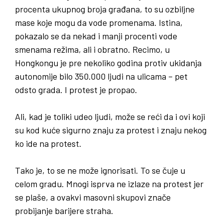
procenta ukupnog broja građana, to su ozbiljne
mase koje mogu da vode promenama. Istina,
pokazalo se da nekad i manji procenti vode
smenama režima, ali i obratno. Recimo, u
Hongkongu je pre nekoliko godina protiv ukidanja
autonomije bilo 350.000 ljudi na ulicama – pet
odsto grada. I protest je propao.
Ali
,
kad je toliki udeo ljudi
,
može se reći da i ovi koji
su kod kuće sigurno znaju za protest i znaju nekog
ko ide na protest
.
Tako je, to se ne može ignorisati. To se čuje u
celom gradu. Mnogi isprva ne izlaze na protest jer
se plaše, a ovakvi masovni skupovi znače
probijanje barijere straha.