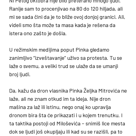
Ni Petog oktobra nije bilo preterano mnogo ljudi.
Ranije sam to procenjivao na 80 do 120 hiljada, ali
mi se sada čini da je to bliže ovoj donjoj granici. Ali,
videli smo šta može ta masa kada je rešena da
istera ono zašto je došla.
U režimskim medijima poput Pinka gledamo
zanimljivo
“
izveštavanje
”
uživo sa protesta
.
Tu se
laže o svemu
,
a veliki trud se ulaže da se umanji
broj ljudi
.
Da, kažu da dron vlasnika Pinka Željka Mitrovića ne
laže, ali ne znam otkud im ta ideja. Nije dron
mašina za laž ili istinu, nego onaj ko upravlja
dronom bira šta će prikazati i u kojem trenutku. I
ta taktika postoji od Miloševića – snimiš lice mesta
dok se ljudi još okupljaju ili kad su se razišli, pa to