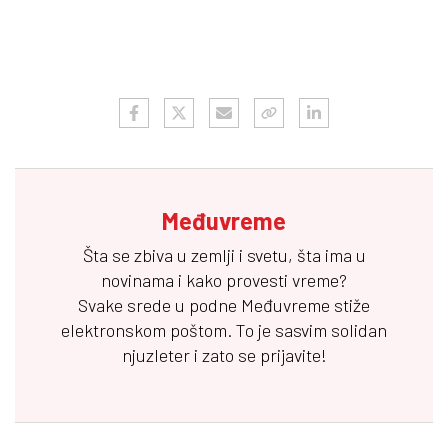
Međuvreme
Šta se zbiva u zemlji i svetu, šta ima u
novinama i kako provesti vreme?
Svake srede u podne
Međuvreme
stiže
elektronskom poštom. To je sasvim solidan
njuzleter i zato se prijavite!