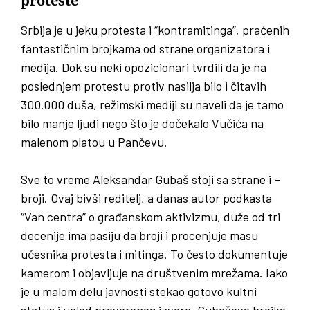
proteste
Srbija je u jeku protesta i “kontramitinga”, praćenih
fantastičnim brojkama od strane organizatora i
medija. Dok su neki opozicionari tvrdili da je na
poslednjem protestu protiv nasilja bilo i čitavih
300.000 duša, režimski mediji su naveli da je tamo
bilo manje ljudi nego što je dočekalo Vučića na
malenom platou u Pančevu.
Sve to vreme Aleksandar Gubaš stoji sa strane i –
broji. Ovaj bivši reditelj, a danas autor podkasta
“Van centra” o građanskom aktivizmu, duže od tri
decenije ima pasiju da broji i procenjuje masu
učesnika protesta i mitinga. To često dokumentuje
kamerom i objavljuje na društvenim mrežama. Iako
je u malom delu javnosti stekao gotovo kultni