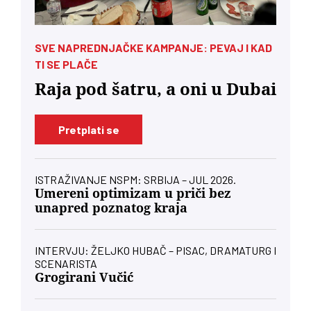
SVE NAPREDNJAČKE KAMPANJE: PEVAJ I KAD
TI SE PLAČE
Raja pod šatru, a oni u Dubai
Pretplati se
ISTRAŽIVANJE NSPM: SRBIJA – JUL 2026.
Umereni optimizam u priči bez
unapred poznatog kraja
INTERVJU: ŽELJKO HUBAČ – PISAC, DRAMATURG I
SCENARISTA
Grogirani Vučić