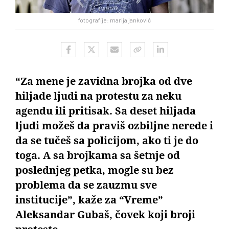
fotografije: marija janković
“Za mene je zavidna brojka od dve
hiljade ljudi na protestu za neku
agendu ili pritisak. Sa deset hiljada
ljudi možeš da praviš ozbiljne nerede i
da se tučeš sa policijom, ako ti je do
toga. A sa brojkama sa šetnje od
poslednjeg petka, mogle su bez
problema da se zauzmu sve
institucije”, kaže za “Vreme”
Aleksandar Gubaš, čovek koji broji