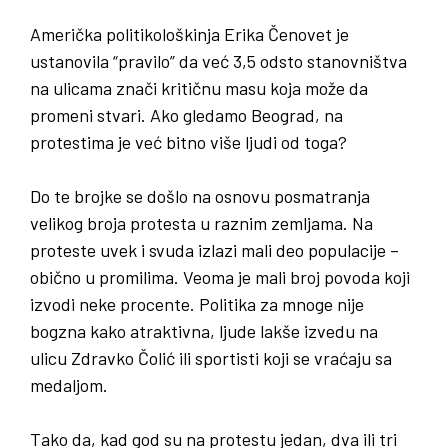
Američka politikološkinja Erika Čenovet je
ustanovila
“
pravilo
”
da već 3
,
5 odsto stanovništva
na ulicama znači kritičnu masu koja može da
promeni stvari
.
Ako gledamo Beograd
,
na
protestima je već bitno više ljudi od toga
?
Do te brojke se došlo na osnovu posmatranja
velikog broja protesta u raznim zemljama. Na
proteste uvek i svuda izlazi mali deo populacije –
obično u promilima. Veoma je mali broj povoda koji
izvodi neke procente. Politika za mnoge nije
bogzna kako atraktivna, ljude lakše izvedu na
ulicu Zdravko Čolić ili sportisti koji se vraćaju sa
medaljom.
Tako da, kad god su na protestu jedan, dva ili tri