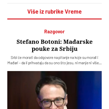
Više iz rubrike Vreme
Razgovor
Stefano Botoni: Mađarske
pouke za Srbiju
Srbi će morati da odgovore na pitanje na koje su morali i
Mađari – da li prihvataju da su ono što jesu, ni manje ni više…
To u intervjuu za novi dvobroj „Vremena“ kaže istoričar
Stefano Botoni koji poredi političku situaciju u Srbiji i
Mađarskoj