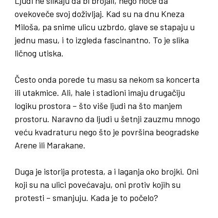
Ljudi ne slikaju da bi brojali, nego hoće da
ovekoveče svoj doživljaj. Kad su na dnu Kneza
Miloša, pa snime ulicu uzbrdo, glave se stapaju u
jednu masu, i to izgleda fascinantno. To je slika
ličnog utiska.
Često onda porede tu masu sa nekom sa koncerta
ili utakmice. Ali, hale i stadioni imaju drugačiju
logiku prostora – što više ljudi na što manjem
prostoru. Naravno da ljudi u šetnji zauzmu mnogo
veću kvadraturu nego što je površina beogradske
Arene ili Marakane.
Duga je istorija protesta
,
a i laganja oko brojki
.
Oni
koji su na ulici povećavaju
,
oni protiv kojih su
protesti
–
smanjuju
.
Kada je to počelo
?