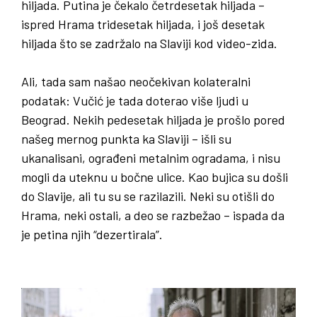
hiljada. Putina je čekalo četrdesetak hiljada –
ispred Hrama tridesetak hiljada, i još desetak
hiljada što se zadržalo na Slaviji kod video-zida.
Ali, tada sam našao neočekivan kolateralni
podatak: Vučić je tada doterao više ljudi u
Beograd. Nekih pedesetak hiljada je prošlo pored
našeg mernog punkta ka Slaviji – išli su
ukanalisani, ograđeni metalnim ogradama, i nisu
mogli da uteknu u bočne ulice. Kao bujica su došli
do Slavije, ali tu su se razilazili. Neki su otišli do
Hrama, neki ostali, a deo se razbežao – ispada da
je petina njih “dezertirala”.