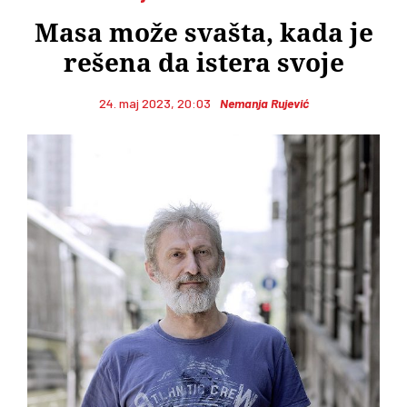
Masa može svašta, kada je
rešena da istera svoje
24. maj 2023, 20:03
Nemanja Rujević