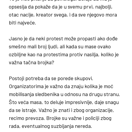
opsesija da pokaže da je u svemu prvi, najbolji,
otac nacije, kreator svega, i da sve njegovo mora
biti najveće.
Jasno je da neki protest može propasti ako dođe
smešno mali broj ljudi
,
ali kada su mase ovako
ozbiljne kao na protestima protiv nasilja
,
koliko je
važna tačna brojka
?
Postoji potreba da se porede skupovi.
Organizatorima je važno da znaju kolika je moć
mobilisanja sledbenika u odnosu na drugu stranu.
Što veća masa, to deluje impresivnije, daje snagu
da se istraje. Važno je znati i zbog organizacije,
recimo prevoza. Brojke su važne i policiji zbog
rada, eventualnog suzbijanja nereda.