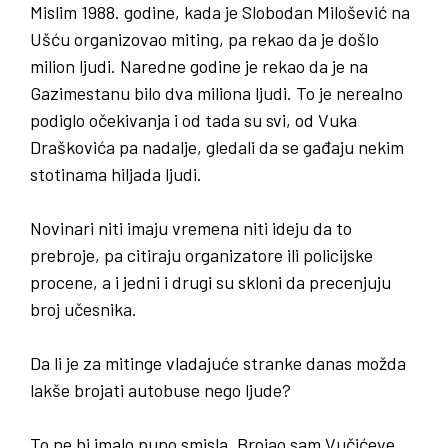
Mislim 1988. godine, kada je Slobodan Milošević na
Ušću organizovao miting, pa rekao da je došlo
milion ljudi. Naredne godine je rekao da je na
Gazimestanu bilo dva miliona ljudi. To je nerealno
podiglo očekivanja i od tada su svi, od Vuka
Draškovića pa nadalje, gledali da se gađaju nekim
stotinama hiljada ljudi.
Novinari niti imaju vremena niti ideju da to
prebroje, pa citiraju organizatore ili policijske
procene, a i jedni i drugi su skloni da precenjuju
broj učesnika.
Da li je za mitinge vladajuće stranke danas možda
lakše brojati autobuse nego ljude
?
To ne bi imalo puno smisla. Brojao sam Vučićeve