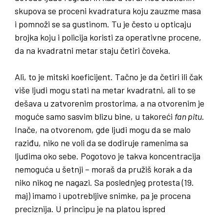
skupova se proceni kvadratura koju zauzme masa
i pomnoži se sa gustinom. Tu je često u opticaju
brojka koju i policija koristi za operativne procene,
da na kvadratni metar staju četiri čoveka.
Ali, to je mitski koeficijent. Tačno je da četiri ili čak
više ljudi mogu stati na metar kvadratni, ali to se
dešava u zatvorenim prostorima, a na otvorenim je
moguće samo sasvim blizu bine, u takoreći
fan pitu
.
Inače, na otvorenom, gde ljudi mogu da se malo
raziđu, niko ne voli da se dodiruje ramenima sa
ljudima oko sebe. Pogotovo je takva koncentracija
nemoguća u šetnji – moraš da pružiš korak a da
niko nikog ne nagazi. Sa poslednjeg protesta (19.
maj) imamo i upotrebljive snimke, pa je procena
preciznija. U principu je na platou ispred