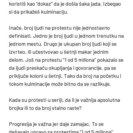
koristiš kao “dokaz” da je došla šaka jada. Izbegao
si da prikažeš kulminaciju.
Inače, broj ljudi na protestu nije jednostavno
definisati. Jedno je broj ljudi u jednom trenutku na
jednom mestu. Drugo je ukupan broj ljudi koji se
izvrteo, ili učestvovao u šetnji makar jednim
delom. Još na protestu “1 od 5 miliona” pokazalo se
da ljudi preskaču okupljanja i govorancije, pa se
priključe koloni u šetnji. Tako da broj na početku i
tokom kulminacije može bitno da se razlikuje.
Kada su protesti u seriji
,
da li je važnija apsolutna
brojka ili to da broj stalno raste
?
Progresija je važna jer daje zamajac. To se
dešavalo upravo sa protestima “1 od 5 miliona”