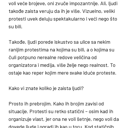
voli veće brojeve, oni zvuče impozantnije. Ali, ljudi
takođe zaista veruju da ih je više. Vizuelno, veliki
protesti uvek deluju spektakularno i veći nego što
su bili.
Takođe, ljudi porede iskustvo sa ulice sa nekim
ranijim protestima na kojima su bili, a o kojima su
čuli potpuno nerealne redove veličina od
organizatora i medija, više želje nego realnost. To
ostaje kao reper kojim mere svake iduće proteste.
Kako vi znate koliko je zaista ljudi
?
Prosto ih prebrojim. Kako ih brojim zavisi od
situacije. Protesti su retko statični – osim kad ih
organizuje vlast, jer ona ne voli šetnje, nego voli da
dovede ljude i ogradi ih kao u toru. Kod statičnih