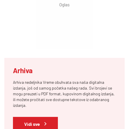
Arhiva
Arhiva nedeljnika Vreme obuhvata sva naša digitalna
izdanja, još od samog početka našeg rada. Svi brojevi se
mogu preuzeti u PDF format, kupovinom digitalnog izdanja,
ili možete pročitati sve dostupne tekstove iz odabranog
izdanja.
Vidi sve