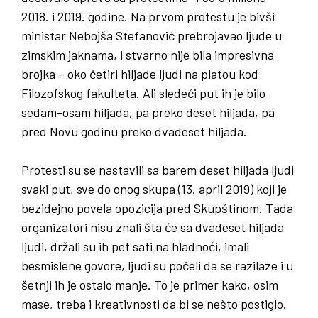
2018. i 2019. godine. Na prvom protestu je bivši
ministar Nebojša Stefanović prebrojavao ljude u
zimskim jaknama, i stvarno nije bila impresivna
brojka – oko četiri hiljade ljudi na platou kod
Filozofskog fakulteta. Ali sledeći put ih je bilo
sedam-osam hiljada, pa preko deset hiljada, pa
pred Novu godinu preko dvadeset hiljada.
Protesti su se nastavili sa barem deset hiljada ljudi
svaki put, sve do onog skupa (13. april 2019) koji je
bezidejno povela opozicija pred Skupštinom. Tada
organizatori nisu znali šta će sa dvadeset hiljada
ljudi, držali su ih pet sati na hladnoći, imali
besmislene govore, ljudi su počeli da se razilaze i u
šetnji ih je ostalo manje. To je primer kako, osim
mase, treba i kreativnosti da bi se nešto postiglo.