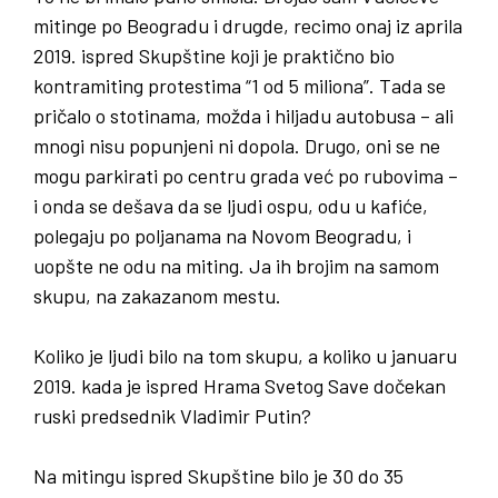
mitinge po Beogradu i drugde, recimo onaj iz aprila
2019. ispred Skupštine koji je praktično bio
kontramiting protestima “1 od 5 miliona”. Tada se
pričalo o stotinama, možda i hiljadu autobusa – ali
mnogi nisu popunjeni ni dopola. Drugo, oni se ne
mogu parkirati po centru grada već po rubovima –
i onda se dešava da se ljudi ospu, odu u kafiće,
polegaju po poljanama na Novom Beogradu, i
uopšte ne odu na miting. Ja ih brojim na samom
skupu, na zakazanom mestu.
Koliko je ljudi bilo na tom skupu
,
a koliko u januaru
2019
.
kada je ispred Hrama Svetog Save dočekan
ruski predsednik Vladimir Putin
?
Na mitingu ispred Skupštine bilo je 30 do 35