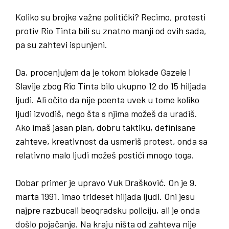
Koliko su brojke važne politički
?
Recimo
,
protesti
protiv Rio Tinta bili su znatno manji od ovih sada
,
pa su zahtevi ispunjeni
.
Da, procenjujem da je tokom blokade Gazele i
Slavije zbog Rio Tinta bilo ukupno 12 do 15 hiljada
ljudi. Ali očito da nije poenta uvek u tome koliko
ljudi izvodiš, nego šta s njima možeš da uradiš.
Ako imaš jasan plan, dobru taktiku, definisane
zahteve, kreativnost da usmeriš protest, onda sa
relativno malo ljudi možeš postići mnogo toga.
Dobar primer je upravo Vuk Drašković. On je 9.
marta 1991. imao trideset hiljada ljudi. Oni jesu
najpre razbucali beogradsku policiju, ali je onda
došlo pojačanje. Na kraju ništa od zahteva nije