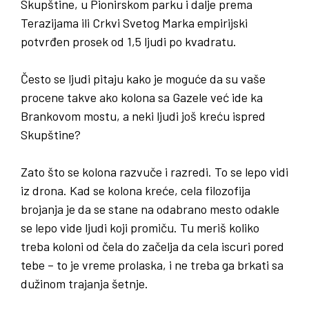
Skupštine, u Pionirskom parku i dalje prema
Terazijama ili Crkvi Svetog Marka empirijski
potvrđen prosek od 1,5 ljudi po kvadratu.
Često se ljudi pitaju kako je moguće da su vaše
procene takve ako kolona sa Gazele već ide ka
Brankovom mostu
,
a neki ljudi još kreću ispred
Skupštine
?
Zato što se kolona razvuče i razredi. To se lepo vidi
iz drona. Kad se kolona kreće, cela filozofija
brojanja je da se stane na odabrano mesto odakle
se lepo vide ljudi koji promiču. Tu meriš koliko
treba koloni od čela do začelja da cela iscuri pored
tebe – to je vreme prolaska, i ne treba ga brkati sa
dužinom trajanja šetnje.