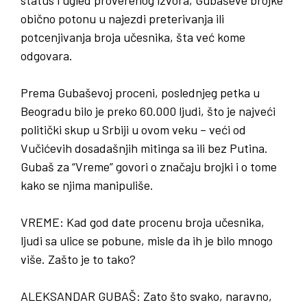
status i ugled proverenog izvora, Gubaševe brojke
obično potonu u najezdi preterivanja ili
potcenjivanja broja učesnika, šta već kome
odgovara.
Prema Gubaševoj proceni, poslednjeg petka u
Beogradu bilo je preko 60.000 ljudi, što je najveći
politički skup u Srbiji u ovom veku – veći od
Vučićevih dosadašnjih mitinga sa ili bez Putina.
Gubaš za “Vreme” govori o značaju brojki i o tome
kako se njima manipuliše.
VREME
:
Kad god date procenu broja učesnika
,
ljudi sa ulice se pobune
,
misle da ih je bilo mnogo
više
.
Zašto je to tako
?
ALEKSANDAR GUBAŠ
: Zato što svako, naravno,