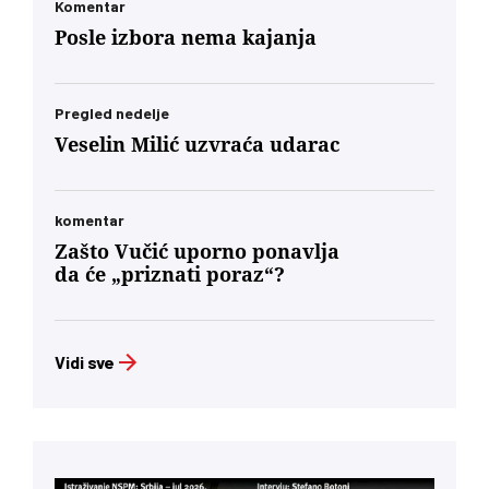
mađarske dijaspore u Berlinu će za Budimpeštu
Komentar
verovatno nositi veću političku težinu od glasa
Posle izbora nema kajanja
Mađara u Subotici. To jeste politički škakljivo,
ali to je ideja nacionalnog identiteta konačno
usidrena u 21. vek – svesno odvojena od
toksične prošlosti koja nam je trovala društvo
Pregled nedelje
decenijama”
Veselin Milić uzvraća udarac
komentar
Zašto Vučić uporno ponavlja
da će „priznati poraz“?
Vidi sve