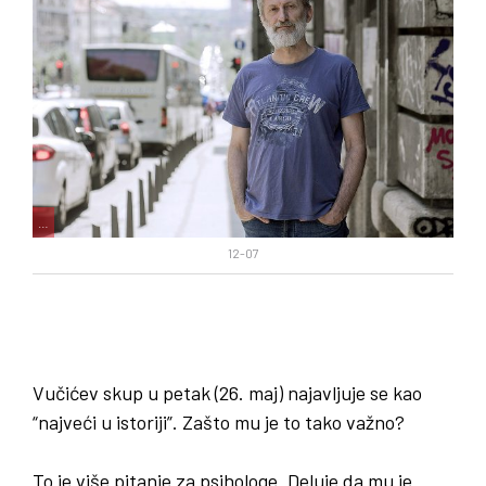
…
12-07
Vučićev skup u petak
(
26
.
maj
)
najavljuje se kao
“
najveći u istoriji
”.
Zašto mu je to tako važno
?
To je više pitanje za psihologe. Deluje da mu je