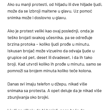
Ako su manji protesti, od hiljadu ili dve hiljade ljudi,
može da se izbroji maltene u glavu. Uz pomoć
snimka može i doslovno u glavu.
Ako je protest veliki kao ovaj poslednji, onda je
teško brojati svakog učesnika, pa se određuje
brzina protoka – koliko ljudi prođe u minutu.
Iskusan brojač može vizuelno da odvaja ljude u
grupice od pet, deset ili dvadeset, i da ih tako
broji. Kad utvrdi koliko ih prođe u minutu, samo se
pomnoži sa brojem minuta koliko teče kolona.
Danas svi imaju telefon u džepu
,
nikad više
snimaka sa protesta
.
A opet deluje da je nikad više
zbunjivanja oko brojki
.