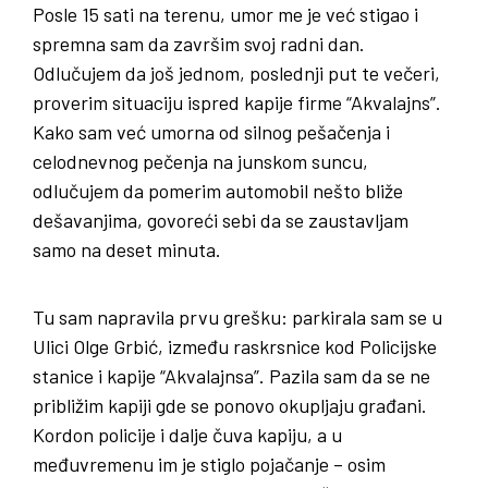
Posle 15 sati na terenu, umor me je već stigao i
spremna sam da završim svoj radni dan.
Odlučujem da još jednom, poslednji put te večeri,
proverim situaciju ispred kapije firme “Akvalajns”.
Kako sam već umorna od silnog pešačenja i
celodnevnog pečenja na junskom suncu,
odlučujem da pomerim automobil nešto bliže
dešavanjima, govoreći sebi da se zaustavljam
samo na deset minuta.
Tu sam napravila prvu grešku: parkirala sam se u
Ulici Olge Grbić, između raskrsnice kod Policijske
stanice i kapije “Akvalajnsa”. Pazila sam da se ne
približim kapiji gde se ponovo okupljaju građani.
Kordon policije i dalje čuva kapiju, a u
međuvremenu im je stiglo pojačanje – osim