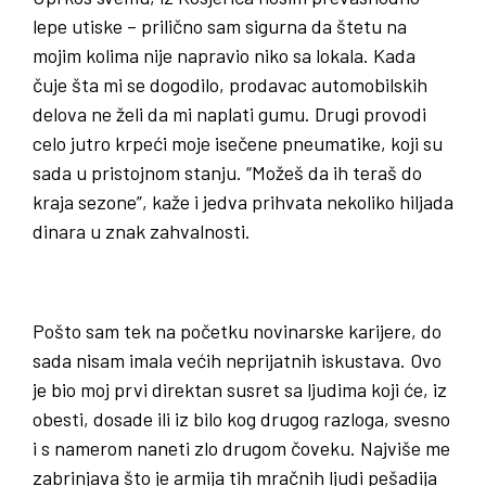
lepe utiske – prilično sam sigurna da štetu na
mojim kolima nije napravio niko sa lokala. Kada
čuje šta mi se dogodilo, prodavac automobilskih
delova ne želi da mi naplati gumu. Drugi provodi
celo jutro krpeći moje isečene pneumatike, koji su
sada u pristojnom stanju. “Možeš da ih teraš do
kraja sezone”, kaže i jedva prihvata nekoliko hiljada
dinara u znak zahvalnosti.
Pošto sam tek na početku novinarske karijere, do
sada nisam imala većih neprijatnih iskustava. Ovo
je bio moj prvi direktan susret sa ljudima koji će, iz
obesti, dosade ili iz bilo kog drugog razloga, svesno
i s namerom naneti zlo drugom čoveku. Najviše me
zabrinjava što je armija tih mračnih ljudi pešadija