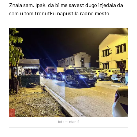
Znala sam, ipak, da bi me savest dugo izjedala da
sam u tom trenutku napustila radno mesto.
…
foto: t. stanić