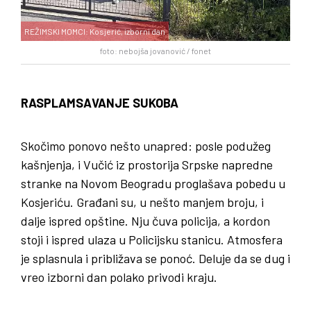
REŽIMSKI MOMCI: Kosjerić, izborni dan
foto: nebojša jovanović / fonet
RASPLAMSAVANJE SUKOBA
Skočimo ponovo nešto unapred: posle podužeg
kašnjenja, i Vučić iz prostorija Srpske napredne
stranke na Novom Beogradu proglašava pobedu u
Kosjeriću. Građani su, u nešto manjem broju, i
dalje ispred opštine. Nju čuva policija, a kordon
stoji i ispred ulaza u Policijsku stanicu. Atmosfera
je splasnula i približava se ponoć. Deluje da se dug i
vreo izborni dan polako privodi kraju.