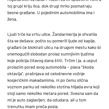
toj grupi kriju lica, dok drugi mrko posmatraju
besne građane. U pojedinim automobilima ima i
žena.
Ljudi trče ka vrhu ulice. Žandarmerija je shvatila
šta se dešava: pošto su pomerili ljude od kapije,
građani će blokirati ulicu na drugom mestu kako bi
onemogućili slobodan prolaz sumnjivim ljudima
koje policija čitavog dana štiti. Trčim i ja, a usput
prolazim pored svog automobila – plava “škoda
oktavija”, prašnjava od celodnevne vožnje
kosjerićkim makadamima, ni po čemu slična
voznom parku od nekoliko stotina hiljada evra koji
stoji samo nekoliko metara pored. Svesna sam da
mi je auto zaglavljen, da odudara, ali u tom
trenutku imam preča posla.