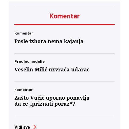
biti prijatno. Dobićete znatno manje novca pod
neuporedivo oštrijim uslovima, jer ste od prvog
Komentar
minuta bili lojalni, entuzijastični saučesnici
Orbana i ko zna kojih sve lokalnih diktatora u
regionu.’… U današnjim okvirima, glas
mađarske dijaspore u Berlinu će za Budimpeštu
Komentar
verovatno nositi veću političku težinu od glasa
Posle izbora nema kajanja
Mađara u Subotici. To jeste politički škakljivo,
ali to je ideja nacionalnog identiteta konačno
usidrena u 21. vek – svesno odvojena od
toksične prošlosti koja nam je trovala društvo
Pregled nedelje
decenijama”
Veselin Milić uzvraća udarac
komentar
Zašto Vučić uporno ponavlja
da će „priznati poraz“?
Vidi sve