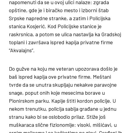
napomenuti da se u ovoj ulici nalaze: zgrada
opštine, gde je i biračko mesto i izborni štab
Srpske napredne stranke, a zatim i Policijska
stanica Kosjerić. Kod Policijske stanice je
raskrsnica, a potom se ulica nastavlja ka Gradskoj
toplani i završava ispred kapija privatne firme
“Akvalajns”.
Do gužve na koju me veteran upozorava došlo je
baš ispred kapija ove privatne firme. Meštani
tvrde da se unutra skupljaju nekakve paravojne
snage, poput onih koje mesecima borave u
Pionirskom parku. Kapije štiti kordon policije. U
nekom trenutku, policija sabija građane u jednu
stranu kako bi se oslobodio prilaz. Stiže još
muškaraca slične fizionomije: visoki, mišićavi, u
crnim majicama i sa kačketima na glavi. Građani ih