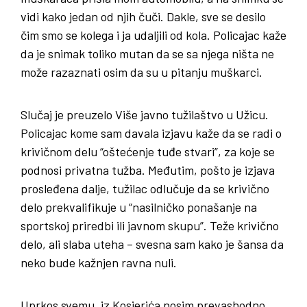
vidi kako jedan od njih čuči. Dakle, sve se desilo
čim smo se kolega i ja udaljili od kola. Policajac kaže
da je snimak toliko mutan da se sa njega ništa ne
može razaznati osim da su u pitanju muškarci.
Slučaj je preuzelo Više javno tužilaštvo u Užicu.
Policajac kome sam davala izjavu kaže da se radi o
krivičnom delu “oštećenje tuđe stvari”, za koje se
podnosi privatna tužba. Međutim, pošto je izjava
prosleđena dalje, tužilac odlučuje da se krivično
delo prekvalifikuje u “nasilničko ponašanje na
sportskoj priredbi ili javnom skupu”. Teže krivično
delo, ali slaba uteha – svesna sam kako je šansa da
neko bude kažnjen ravna nuli.
Uprkos svemu, iz Kosjerića nosim prevashodno