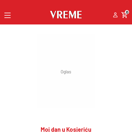
0
Moj dan u Kosjeriću