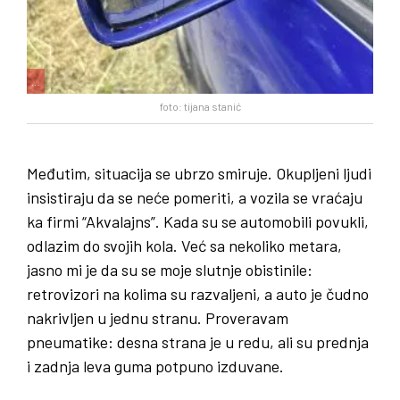
…
foto: tijana stanić
Međutim, situacija se ubrzo smiruje. Okupljeni ljudi
insistiraju da se neće pomeriti, a vozila se vraćaju
ka firmi “Akvalajns”. Kada su se automobili povukli,
odlazim do svojih kola. Već sa nekoliko metara,
jasno mi je da su se moje slutnje obistinile:
retrovizori na kolima su razvaljeni, a auto je čudno
nakrivljen u jednu stranu. Proveravam
pneumatike: desna strana je u redu, ali su prednja
i zadnja leva guma potpuno izduvane.