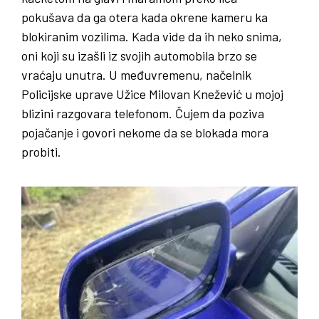
pokušava da ga otera kada okrene kameru ka
blokiranim vozilima. Kada vide da ih neko snima,
oni koji su izašli iz svojih automobila brzo se
vraćaju unutra. U međuvremenu, načelnik
Policijske uprave Užice Milovan Knežević u mojoj
blizini razgovara telefonom. Čujem da poziva
pojačanje i govori nekome da se blokada mora
probiti.