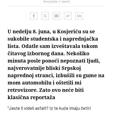
fotografije: t. stanić
U nedelju 8. juna, u Kosjeriću su se
sukobile studentska i naprednjačka
lista. Odatle sam izveštavala tokom
čitavog izbornog dana. Nekoliko
minuta posle ponoći nepoznati ljudi,
najverovatnije bliski Srpskoj
naprednoj stranci, izbušili su gume na
mom automobilu i oštetili mi
retrovizore. Zato ovo neće biti
klasična reportaža
“Jeste li videli asfalt? Iz te kuće imaju četiri