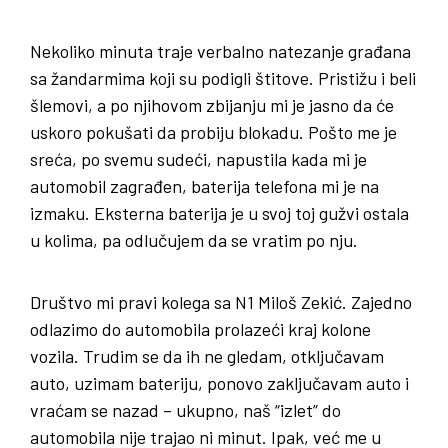
Nekoliko minuta traje verbalno natezanje građana
sa žandarmima koji su podigli štitove. Pristižu i beli
šlemovi, a po njihovom zbijanju mi je jasno da će
uskoro pokušati da probiju blokadu. Pošto me je
sreća, po svemu sudeći, napustila kada mi je
automobil zagrađen, baterija telefona mi je na
izmaku. Eksterna baterija je u svoj toj gužvi ostala
u kolima, pa odlučujem da se vratim po nju.
Društvo mi pravi kolega sa N1 Miloš Zekić. Zajedno
odlazimo do automobila prolazeći kraj kolone
vozila. Trudim se da ih ne gledam, otključavam
auto, uzimam bateriju, ponovo zaključavam auto i
vraćam se nazad – ukupno, naš “izlet” do
automobila nije trajao ni minut. Ipak, već me u