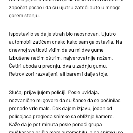
započet posao i da ću ujutru zateći auto u mnogo
gorem stanju.
Ispostavilo se da je strah bio neosnovan. Ujutro
automobil zatičem onako kako sam ga ostavila. Na
dnevnoj svetlosti vidim da su mi dve gume
izbušene nečim oštrim, najverovatnije nožem.
Četiri uboda u prednju, dva u zadnju gumu.
Retrovizori razvaljeni, ali barem i dalje stoje.
Slučaj prijavljujem policiji. Posle uviđaja,
nezvanično mi govore da su šanse da se počinilac
pronađe vrlo male. Dok dajem izjavu, jedan od
policajaca pregleda snimke sa obližnje kamere.
Kaže da je pet minuta posle ponoći grupa
muškaraca prišla mom automobilu, a na snimku se