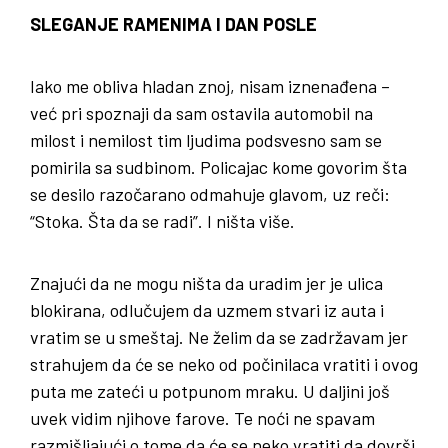
SLEGANJE RAMENIMA I DAN POSLE
Iako me obliva hladan znoj, nisam iznenađena –
već pri spoznaji da sam ostavila automobil na
milost i nemilost tim ljudima podsvesno sam se
pomirila sa sudbinom. Policajac kome govorim šta
se desilo razočarano odmahuje glavom, uz reči:
“Stoka. Šta da se radi”. I ništa više.
Znajući da ne mogu ništa da uradim jer je ulica
blokirana, odlučujem da uzmem stvari iz auta i
vratim se u smeštaj. Ne želim da se zadržavam jer
strahujem da će se neko od počinilaca vratiti i ovog
puta me zateći u potpunom mraku. U daljini još
uvek vidim njihove farove. Te noći ne spavam
razmišljajući o tome da će se neko vratiti da dovrši