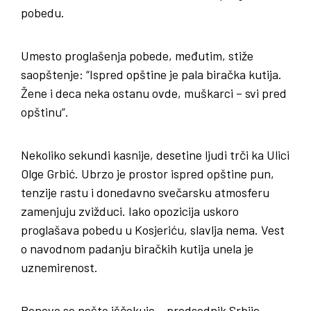
pobedu.
Umesto proglašenja pobede, međutim, stiže
saopštenje: “Ispred opštine je pala biračka kutija.
Žene i deca neka ostanu ovde, muškarci – svi pred
opštinu”.
Nekoliko sekundi kasnije, desetine ljudi trči ka Ulici
Olge Grbić. Ubrzo je prostor ispred opštine pun,
tenzije rastu i donedavno svečarsku atmosferu
zamenjuju zvižduci. Iako opozicija uskoro
proglašava pobedu u Kosjeriću, slavlja nema. Vest
o navodnom padanju biračkih kutija unela je
uznemirenost.
Ponovo se nešto iščekuje – predsednik Srbije