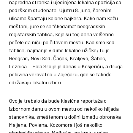
napredna stranka i ujedinjena lokalna opozicija sa
podrškom studenata. Ujutru 8. juna, šarenim
ulicama špartaju kolone bajkera. Kako nam kažu
meštani, jure se sa “škodama” beogradskih
registarskih tablica, koje su tog dana volšebno
počele da niču po čitavom mestu. Kad smo kod
tablica, najmanje vidimo lokalne užičke; tu je
Beograd, Novi Sad, Čačak, Kraljevo, Šabac,
Loznica… Pola Srbije je danas u Kosjeriću, a druga
polovina verovatno u Zaječaru, gde se takođe
održavaju lokalni izbori.
Ovo je trebalo da bude klasična reportaža o
izbornom danu u ovom mestu od nekoliko hiljada
stanovnika, smeštenom u dolini između obronaka
Maljena, Povlena, Kozomora i još nekoliko
planinskih vrhova. Međutim, na kraju vrelog