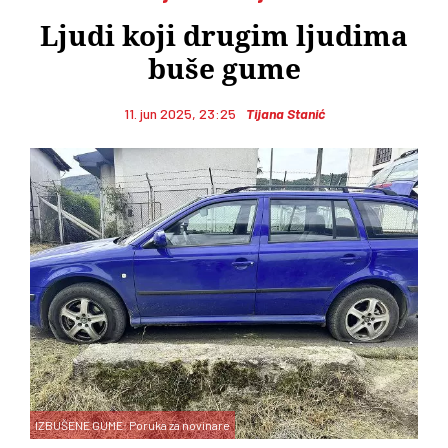
Ljudi koji drugim ljudima
buše gume
11. jun 2025, 23:25
Tijana Stanić
IZBUŠENE GUME: Poruka za novinare