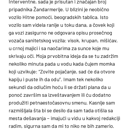
Interventne, sada je prisutan i značajan broj
pripadnika Žandarmerije. U blizini je neobično
vozilo Hitne pomoći, beogradskih tablica. Isto
vozilo sam videla ranije u toku dana, a čovek koji
ga vozi zasigurno ne odgovara opisu prosečnog
vozača sanitetskog vozila: visok, krupan, mišićav,
u crnoj majici i sa naočarima za sunce koje mu
skrivaju oči. Moja prvobitna ideja da se tu zadržim
nekoliko minuta pada u vodu kada čujem momka
koji uzvikuje: “Zovite pojačanje, sad će da otvore
kapiju i puste ih da odu”. Imam tek nekoliko
sekundi da odlučim hoću li se držati plana da u
ponoć završim sa izveštavanjem ili ću dodatno
produžiti petnaestočasovnu smenu. Kasnije sam
razmišljala šta bi se desilo da sam tada otišla sa
mesta dešavanja – imajući u vidu u kakvoj redakciji
radim, sigurna sam da mi to niko ne bih zamerio.