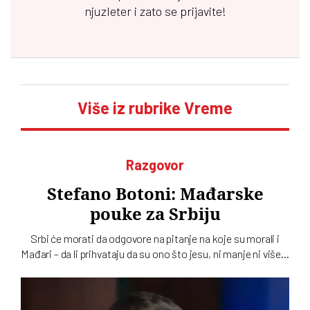
njuzleter i zato se prijavite!
Više iz rubrike Vreme
Razgovor
Stefano Botoni: Mađarske
pouke za Srbiju
Srbi će morati da odgovore na pitanje na koje su morali i
Mađari – da li prihvataju da su ono što jesu, ni manje ni više…
To u intervjuu za novi dvobroj „Vremena“ kaže istoričar
Stefano Botoni koji poredi političku situaciju u Srbiji i
Mađarskoj