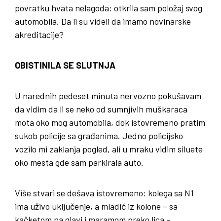
povratku hvata nelagoda: otkrila sam položaj svog
automobila. Da li su videli da imamo novinarske
akreditacije?
OBISTINILA SE SLUTNJA
U narednih pedeset minuta nervozno pokušavam
da vidim da li se neko od sumnjivih muškaraca
mota oko mog automobila, dok istovremeno pratim
sukob policije sa građanima. Jedno policijsko
vozilo mi zaklanja pogled, ali u mraku vidim siluete
oko mesta gde sam parkirala auto.
Više stvari se dešava istovremeno: kolega sa N1
ima uživo uključenje, a mladić iz kolone – sa
kačketom na glavi i maramom preko lica –