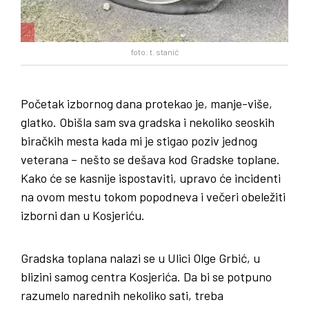
…
foto: t. stanić
Početak izbornog dana protekao je, manje-više,
glatko. Obišla sam sva gradska i nekoliko seoskih
biračkih mesta kada mi je stigao poziv jednog
veterana – nešto se dešava kod Gradske toplane.
Kako će se kasnije ispostaviti, upravo će incidenti
na ovom mestu tokom popodneva i večeri obeležiti
izborni dan u Kosjeriću.
Gradska toplana nalazi se u Ulici Olge Grbić, u
blizini samog centra Kosjerića. Da bi se potpuno
razumelo narednih nekoliko sati, treba