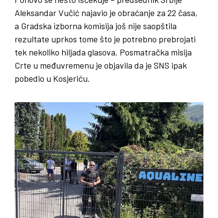
Aleksandar Vučić najavio je obraćanje za 22 časa,
a Gradska izborna komisija još nije saopštila
rezultate uprkos tome što je potrebno prebrojati
tek nekoliko hiljada glasova. Posmatračka misija
Crte u međuvremenu je objavila da je SNS ipak
pobedio u Kosjeriću.