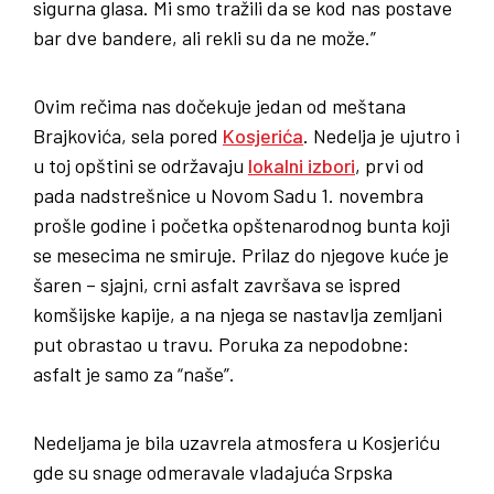
sigurna glasa. Mi smo tražili da se kod nas postave
bar dve bandere, ali rekli su da ne može.”
Ovim rečima nas dočekuje jedan od meštana
Brajkovića, sela pored
Kosjerića
. Nedelja je ujutro i
u toj opštini se održavaju
lokalni izbori
, prvi od
pada nadstrešnice u Novom Sadu 1. novembra
prošle godine i početka opštenarodnog bunta koji
se mesecima ne smiruje. Prilaz do njegove kuće je
šaren – sjajni, crni asfalt završava se ispred
komšijske kapije, a na njega se nastavlja zemljani
put obrastao u travu. Poruka za nepodobne:
asfalt je samo za “naše”.
Nedeljama je bila uzavrela atmosfera u Kosjeriću
gde su snage odmeravale vladajuća Srpska