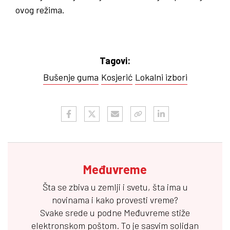
ovog režima.
Tagovi:
Bušenje guma
Kosjerić
Lokalni izbori
Međuvreme
Šta se zbiva u zemlji i svetu, šta ima u
novinama i kako provesti vreme?
Svake srede u podne
Međuvreme
stiže
elektronskom poštom. To je sasvim solidan