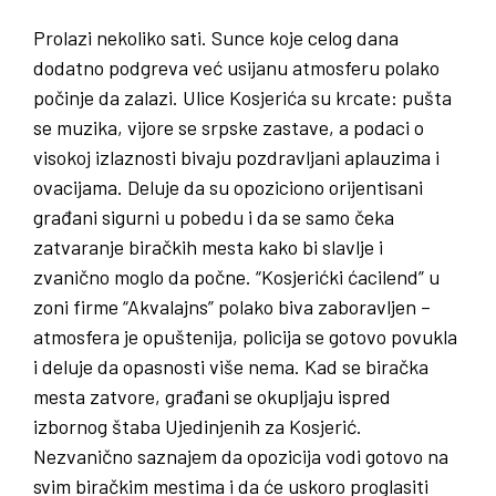
Prolazi nekoliko sati. Sunce koje celog dana
dodatno podgreva već usijanu atmosferu polako
počinje da zalazi. Ulice Kosjerića su krcate: pušta
se muzika, vijore se srpske zastave, a podaci o
visokoj izlaznosti bivaju pozdravljani aplauzima i
ovacijama. Deluje da su opoziciono orijentisani
građani sigurni u pobedu i da se samo čeka
zatvaranje biračkih mesta kako bi slavlje i
zvanično moglo da počne. “Kosjerićki ćacilend” u
zoni firme “Akvalajns” polako biva zaboravljen –
atmosfera je opuštenija, policija se gotovo povukla
i deluje da opasnosti više nema. Kad se biračka
mesta zatvore, građani se okupljaju ispred
izbornog štaba Ujedinjenih za Kosjerić.
Nezvanično saznajem da opozicija vodi gotovo na
svim biračkim mestima i da će uskoro proglasiti