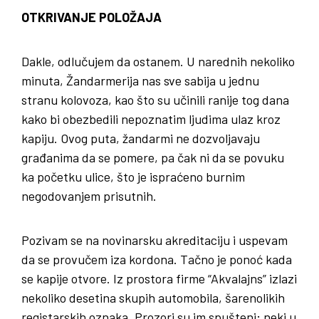
OTKRIVANJE POLOŽAJA
Dakle, odlučujem da ostanem. U narednih nekoliko
minuta, Žandarmerija nas sve sabija u jednu
stranu kolovoza, kao što su učinili ranije tog dana
kako bi obezbedili nepoznatim ljudima ulaz kroz
kapiju. Ovog puta, žandarmi ne dozvoljavaju
građanima da se pomere, pa čak ni da se povuku
ka početku ulice, što je ispraćeno burnim
negodovanjem prisutnih.
Pozivam se na novinarsku akreditaciju i uspevam
da se provučem iza kordona. Tačno je ponoć kada
se kapije otvore. Iz prostora firme “Akvalajns” izlazi
nekoliko desetina skupih automobila, šarenolikih
registarskih oznaka. Prozori su im spušteni; neki u