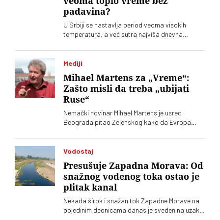
veoma toplo vreme bez
padavina?
U Srbiji se nastavlja period veoma visokih
temperatura, a već sutra najviša dnevna
temperatura u većini krajeva biće između 35 i 39
stepeni. Kratkotrajno osveženje očekuje se od
srede, ali se velika vrućina vraća za vikend
Mediji
Mihael Martens za „Vreme“:
Zašto misli da treba „ubijati
Ruse“
Nemački novinar Mihael Martens je usred
Beograda pitao Zelenskog kako da Evropa
pomogne da se „ubije više Rusa“, to jest „ruskih
vojnika“. Od toga je ispao omanji skandal.
Martens sada za „Vreme“ kaže gde je pogrešio, a
Vodostaj
gde misli da nije
Presušuje Zapadna Morava: Od
snažnog vodenog toka ostao je
plitak kanal
Nekada širok i snažan tok Zapadne Morave na
pojedinim deonicama danas je sveden na uzak,
plitak vodeni kanal