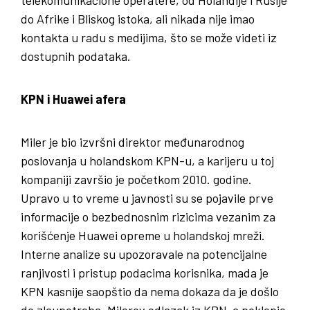
telekomunikacione operatere, od Holandije i Rusije
do Afrike i Bliskog istoka, ali nikada nije imao
kontakta u radu s medijima, što se može videti iz
dostupnih podataka.
KPN i Huawei afera
Miler je bio izvršni direktor međunarodnog
poslovanja u holandskom KPN-u, a karijeru u toj
kompaniji završio je početkom 2010. godine.
Upravo u to vreme u javnosti su se pojavile prve
informacije o bezbednosnim rizicima vezanim za
korišćenje Huawei opreme u holandskoj mreži.
Interne analize su upozoravale na potencijalne
ranjivosti i pristup podacima korisnika, mada je
KPN kasnije saopštio da nema dokaza da je došlo