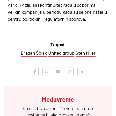
Africi i Aziji, ali i kontinuitet rada u odborima
velikih kompanija u periodu kada su se one našle u
centru političkih i regulatornih sporova.
Tagovi:
Dragan Šolak
United group
Sten Miler
Međuvreme
Šta se zbiva u zemlji i svetu, šta ima u
novinama i kako provesti vreme?