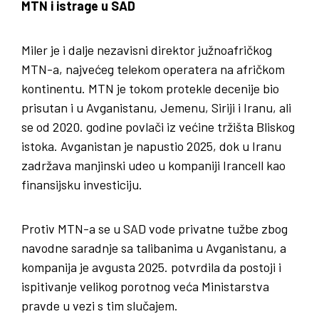
MTN i istrage u SAD
Miler je i dalje nezavisni direktor južnoafričkog
MTN-a, najvećeg telekom operatera na afričkom
kontinentu. MTN je tokom protekle decenije bio
prisutan i u Avganistanu, Jemenu, Siriji i Iranu, ali
se od 2020. godine povlači iz većine tržišta Bliskog
istoka. Avganistan je napustio 2025, dok u Iranu
zadržava manjinski udeo u kompaniji Irancell kao
finansijsku investiciju.
Protiv MTN-a se u SAD vode privatne tužbe zbog
navodne saradnje sa talibanima u Avganistanu, a
kompanija je avgusta 2025. potvrdila da postoji i
ispitivanje velikog porotnog veća Ministarstva
pravde u vezi s tim slučajem.