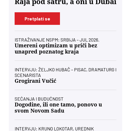
Raja pod šatru, a oni u Dubai
Pretplati se
ISTRAŽIVANJE NSPM: SRBIJA – JUL 2026.
Umereni optimizam u priči bez
unapred poznatog kraja
INTERVJU: ŽELJKO HUBAČ – PISAC, DRAMATURG I
SCENARISTA
Grogirani Vučić
SEĆANJA I BUDUĆNOST
Dogodine, ili one tamo, ponovo u
svom Novom Sadu
INTERVJU: KRUNO LOKOTAR, UREDNIK