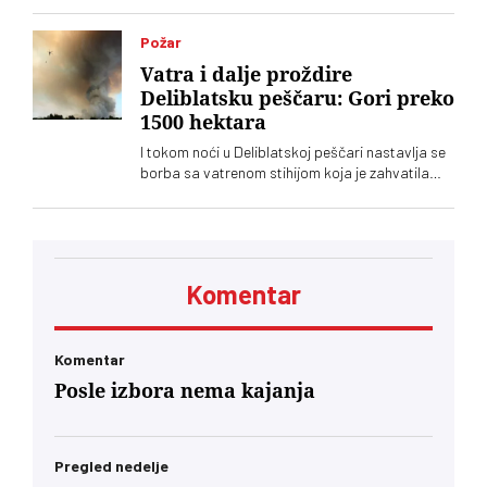
Požar
Vatra i dalje proždire
Deliblatsku peščaru: Gori preko
1500 hektara
I tokom noći u Deliblatskoj peščari nastavlja se
borba sa vatrenom stihijom koja je zahvatila
oko 1.500 hektara šume i niskog rastinja
Komentar
Komentar
Posle izbora nema kajanja
Pregled nedelje