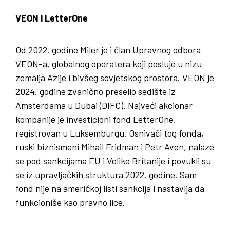
VEON i LetterOne
Od 2022. godine Miler je i član Upravnog odbora
VEON-a, globalnog operatera koji posluje u nizu
zemalja Azije i bivšeg sovjetskog prostora. VEON je
2024. godine zvanično preselio sedište iz
Amsterdama u Dubai (DIFC). Najveći akcionar
kompanije je investicioni fond LetterOne,
registrovan u Luksemburgu. Osnivači tog fonda,
ruski biznismeni Mihail Fridman i Petr Aven, nalaze
se pod sankcijama EU i Velike Britanije i povukli su
se iz upravljačkih struktura 2022. godine. Sam
fond nije na američkoj listi sankcija i nastavlja da
funkcioniše kao pravno lice.