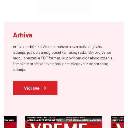
Arhiva
Arhiva nedeljnika Vreme obuhvata sva naša digitalna
izdanja, još od samog početka našeg rada. Svi brojevi se
mogu preuzeti u PDF format, kupovinom digitalnog izdanja,
ili možete pročitati sve dostupne tekstove iz odabranog
izdanja.
Vidi sve