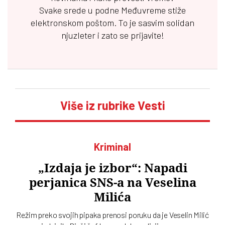
Svake srede u podne
Međuvreme
stiže
elektronskom poštom. To je sasvim solidan
njuzleter i zato se prijavite!
Više iz rubrike Vesti
Kriminal
„Izdaja je izbor“: Napadi
perjanica SNS-a na Veselina
Milića
Režim preko svojih pipaka prenosi poruku da je Veselin Milić