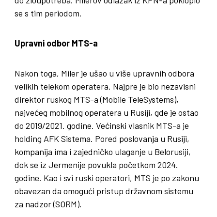
do zloupotreba. Milerov odlazak iz KPN-a poklopio
se s tim periodom.
Upravni odbor MTS-a
Nakon toga, Miler je ušao u više upravnih odbora
velikih telekom operatera. Najpre je bio nezavisni
direktor ruskog MTS-a (Mobile TeleSystems),
najvećeg mobilnog operatera u Rusiji, gde je ostao
do 2019/2021. godine. Većinski vlasnik MTS-a je
holding AFK Sistema. Pored poslovanja u Rusiji,
kompanija ima i zajedničko ulaganje u Belorusiji,
dok se iz Jermenije povukla početkom 2024.
godine. Kao i svi ruski operatori, MTS je po zakonu
obavezan da omogući pristup državnom sistemu
za nadzor (SORM).