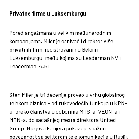
Privatne firme u Luksemburgu
Pored angažmana u velikim međunarodnim
kompanijama, Miler je osnivač i direktor više
privatnih firmi registrovanih u Belgiji i
Luksemburgu, među kojima su Leaderman NV i
Leaderman SARL.
Sten Miler je tri decenije proveo u vrhu globalnog
telekom biznisa – od rukovodećih funkcija u KPN-
u, preko članstva u odborima MTS-a, VEON-a i
MTN-a, do sadašnjeg mesta direktora United
Group. Njegova karijera pokazuje snažnu
povezanost sa sektorom telekomunikacija u Rusiji,