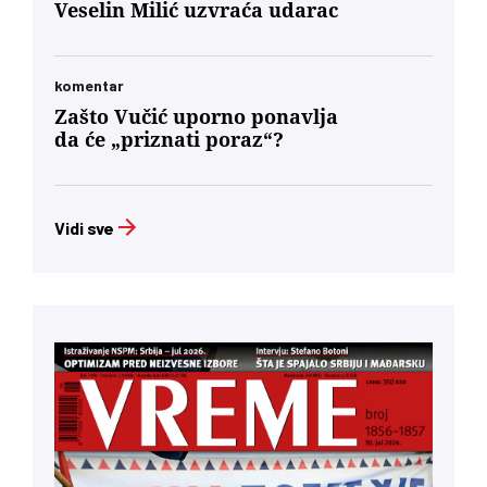
Veselin Milić uzvraća udarac
komentar
Zašto Vučić uporno ponavlja
da će „priznati poraz“?
Vidi sve