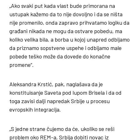
„Ako svaki put kada vlast bude primorana na
ustupak kažemo da to nije dovoljno i da se ništa
nije promenilo, onda zapravo prihvatamo logiku da
građani nikada ne mogu da ostvare pobedu, ma
koliko velika bila, a borba u kojoj unapred odbijamo
da priznamo sopstvene uspehe i odbijamo male
pobede teško može da dovede do konačne
promene“.
Aleksandra Krstić, pak, naglašava da je
konstituisanje Saveta pod lupom Brisela i da od
toga zavisi dalji napredak Srbije u procesu
evropskih integracija.
„S jedne strane čujemo da će, ukoliko se reši
problem oko REM-a, Srbija dobiti novac iz