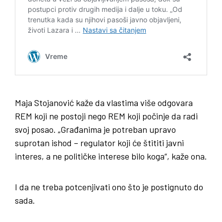
Maja Stojanović kaže da vlastima više odgovara
REM koji ne postoji nego REM koji počinje da radi
svoj posao. „Građanima je potreban upravo
suprotan ishod – regulator koji će štititi javni
interes, a ne političke interese bilo koga“, kaže ona.
I da ne treba potcenjivati ono što je postignuto do
sada.