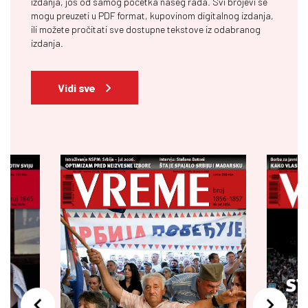
izdanja, još od samog početka našeg rada. Svi brojevi se
mogu preuzeti u PDF format, kupovinom digitalnog izdanja,
ili možete pročitati sve dostupne tekstove iz odabranog
izdanja.
Vidi sve