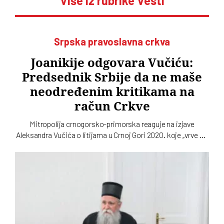
Više iz rubrike Vesti
Srpska pravoslavna crkva
Joanikije odgovara Vučiću:
Predsednik Srbije da ne maše
neodređenim kritikama na
račun Crkve
Mitropolija crnogorsko-primorska reaguje na izjave
Aleksandra Vučića o litijama u Crnoj Gori 2020. koje „vrve od
nejasnoća”