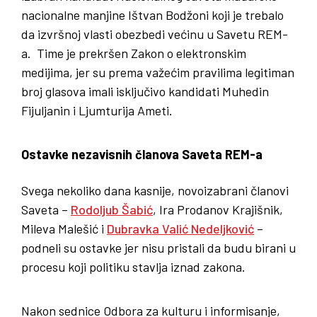
nacionalne manjine Ištvan Bodžoni koji je trebalo
da izvršnoj vlasti obezbedi većinu u Savetu REM-
a. Time je prekršen Zakon o elektronskim
medijima, jer su prema važećim pravilima legitiman
broj glasova imali isključivo kandidati Muhedin
Fijuljanin i Ljumturija Ameti.
Ostavke nezavisnih članova Saveta REM-a
Svega nekoliko dana kasnije, novoizabrani članovi
Saveta –
Rodoljub Šabić
, Ira Prodanov Krajišnik,
Mileva Malešić i
Dubravka Valić Nedeljković
–
podneli su ostavke jer nisu pristali da budu birani u
procesu koji politiku stavlja iznad zakona.
Nakon sednice Odbora za kulturu i informisanje,