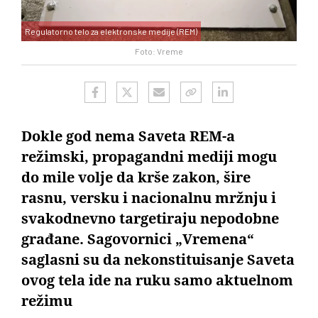
Regulatorno telo za elektronske medije (REM)
Foto: Vreme
Dokle god nema Saveta REM-a
režimski, propagandni mediji mogu
do mile volje da krše zakon, šire
rasnu, versku i nacionalnu mržnju i
svakodnevno targetiraju nepodobne
građane. Sagovornici „Vremena“
saglasni su da nekonstituisanje Saveta
ovog tela ide na ruku samo aktuelnom
režimu