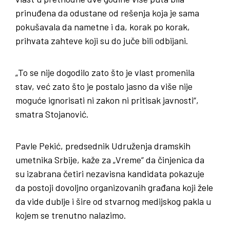
prinuđena da odustane od rešenja koja je sama
pokušavala da nametne i da, korak po korak,
prihvata zahteve koji su do juče bili odbijani.
„To se nije dogodilo zato što je vlast promenila
stav, već zato što je postalo jasno da više nije
moguće ignorisati ni zakon ni pritisak javnosti“,
smatra Stojanović.
Pavle Pekić, predsednik Udruženja dramskih
umetnika Srbije, kaže za „Vreme“ da činjenica da
su izabrana četiri nezavisna kandidata pokazuje
da postoji dovoljno organizovanih građana koji žele
da vide dublje i šire od stvarnog medijskog pakla u
kojem se trenutno nalazimo.