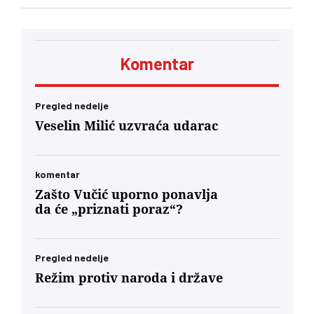
će se usuditi da javno podrži studente?
Komentar
Pregled nedelje
Veselin Milić uzvraća udarac
komentar
Zašto Vučić uporno ponavlja
da će „priznati poraz“?
Pregled nedelje
Režim protiv naroda i države