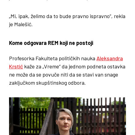
„Mi, ipak, želimo da to bude pravno ispravno“, rekla
je Malešić.
Kome odgovara REM koji ne postoji
Profesorka Fakulteta političkih nauka
Aleksandra
Krstić
kaže za „Vreme“ da jednom podneta ostavka
ne može da se povuče niti da se stavi van snage
zaključkom skupštinskog odbora.