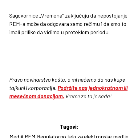
Sagovornice „Vremena“ zaključuju da nepostojanje
REM-a može da odgovara samo režimu i da smo to
imali prilike da vidimo u proteklom periodu.
Pravo novinarstvo košta, a mi nećemo da nas kupe
tajkuni i korporacije.
Podržite nas jednokratnom ili
mesečnom donacijom.
Vreme za to je sada!
Tagovi:
Mediji
REM
Regulatorno telo za elektronske medije