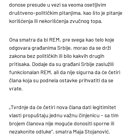
donose presude u vezi sa veoma osetljivim
društveno-političkim pitanjima, kao što je pitanje
korišćenja ili nekorišćenja zvučnog topa.
Ona smatra da bi REM, pre svega kao telo koje
odgovara građanima Srbije, morao da se drži
zakona bez političkih ili bilo kakvih drugih
pritisaka. Dodaje da su građani Srbije zaslužili
funkcionalan REM, ali da nije sigurna da će četiri
člana koja su podnela ostavke prihvatiti da se
vrate.
„Tvrdnje da će četiri nova člana dati legitimitet
vlasti propuštaju jednu važnu činjenicu – sa tim
brojem članova nije moguće donositi sporne ili
nezakonite odluke“, smatra Maja Stojanović.