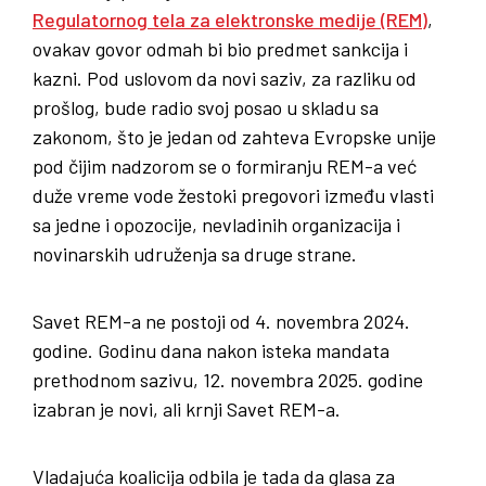
Regulatornog tela za elektronske medije (REM)
,
ovakav govor odmah bi bio predmet sankcija i
kazni. Pod uslovom da novi saziv, za razliku od
prošlog, bude radio svoj posao u skladu sa
zakonom, što je jedan od zahteva Evropske unije
pod čijim nadzorom se o formiranju REM-a već
duže vreme vode žestoki pregovori između vlasti
sa jedne i opozocije, nevladinih organizacija i
novinarskih udruženja sa druge strane.
Savet REM-a ne postoji od 4. novembra 2024.
godine. Godinu dana nakon isteka mandata
prethodnom sazivu, 12. novembra 2025. godine
izabran je novi, ali krnji Savet REM-a.
Vladajuća koalicija odbila je tada da glasa za