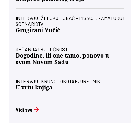
INTERVJU: ŽELJKO HUBAČ – PISAC, DRAMATURG I
SCENARISTA
Grogirani Vučić
SEĆANJA I BUDUĆNOST
Dogodine, ili one tamo, ponovo u
svom Novom Sadu
INTERVJU: KRUNO LOKOTAR, UREDNIK
U vrtu knjiga
Vidi sve