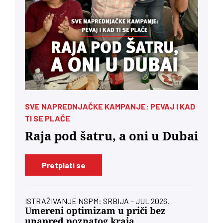
SVE NAPREDNJAČKE KAMPANJE: PEVAJ I KAD
TI SE PLAČE
Raja pod šatru, a oni u Dubai
Pretplati se
ISTRAŽIVANJE NSPM: SRBIJA – JUL 2026.
Umereni optimizam u priči bez
unapred poznatog kraja