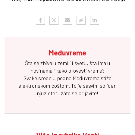
Međuvreme
Šta se zbiva u zemlji i svetu, šta ima u
novinama i kako provesti vreme?
Svake srede u podne
Međuvreme
stiže
elektronskom poštom. To je sasvim solidan
njuzleter i zato se prijavite!