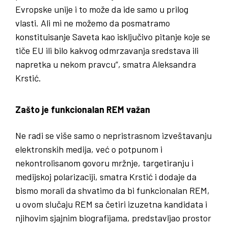
Evropske unije i to može da ide samo u prilog
vlasti. Ali mi ne možemo da posmatramo
konstituisanje Saveta kao isključivo pitanje koje se
tiče EU ili bilo kakvog odmrzavanja sredstava ili
napretka u nekom pravcu“, smatra Aleksandra
Krstić.
Zašto je funkcionalan REM važan
Ne radi se više samo o nepristrasnom izveštavanju
elektronskih medija, već o potpunom i
nekontrolisanom govoru mržnje, targetiranju i
medijskoj polarizaciji, smatra Krstić i dodaje da
bismo morali da shvatimo da bi funkcionalan REM,
u ovom slučaju REM sa četiri izuzetna kandidata i
njihovim sjajnim biografijama, predstavljao prostor