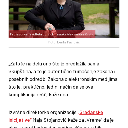
Profesorka Fakulteta političkih nauka Aleksandra Krstić
Foto: Lenka Pavlović
„Zato je na delu ono što je predložila sama
Skupština, a to je autentično tumačenje zakona i
posebnih odredbi Zakona o elektronskim medijima,
što je, praktično, jedini način da se ova
komplikacija reši“, kaže ona.
Izvršna direktorka organizacije
„Građanske
inicijative“
Maja Stojanović kaže za „Vreme“ da je
vlast u prethodne dve godine više puta bila