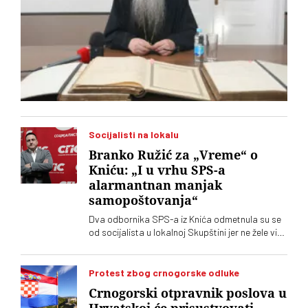
Socijalisti na lokalu
Branko Ružić za „Vreme“ o
Kniću: „I u vrhu SPS-a
alarmantnan manjak
samopoštovanja“
Dva odbornika SPS-a iz Knića odmetnula su se
od socijalista u lokalnoj Skupštini jer ne žele više
da imaju posla sa "nasilnim i neobrazovanim"
naprednjacima. Jedan od njih kaže za „Vreme“
da je „SNS u Kniću nasilna skupina
Protest zbog crnogorske odluke
neobrazovanih ljudi" sa kojima ne žele ni sad, niti
Crnogorski otpravnik poslova u
ikada više, da sarađuju. Branko Ružić za