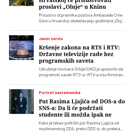
Hrvatskoj će prisustvovati
„Vreme“ kaže da je alarmantno da tendencije
proslavi „Oluje“ u Kninu
odricanja od izvornih principa i mazohizma
postoje ne samo na lokalu, već i u samom vrhu
Prisustvo otpravnika poslova Ambasade Crne
SPS-a
Gore u Hrvatskoj obeležavanju godišnjice „Oluje“
u Kninu izazvalo je političke reakcije u Srbiji.
Vučić je poručio da je reč o proslavi zločina
počinjenih nad srpskim narodom
Javni servis
Kršenje zakona na RTS i RTV:
Državne televizije rade bez
programskih saveta
Udruženje novinara Srbije (UNS) je upozorilo da
programski saveti RTS-a i RTV-a nisu formirani
nakon isteka mandata njihovih članova, zbog
čega se postavlja pitanje poštovanja zakonskih
procedura i funkcionisanja mehanizama
Portret savremenika
kontrole javnih medijskih servisa
Put Rasima Ljajića od DOS-a do
SNS-a: Da li će podržati
studente ili možda ipak ne
Kako je tekao politički put Rasima Ljajića od
muslimanskog SDA, preko DOS-a, do preleta
Vučiću i konačno otklona od naprednjaka. Da li