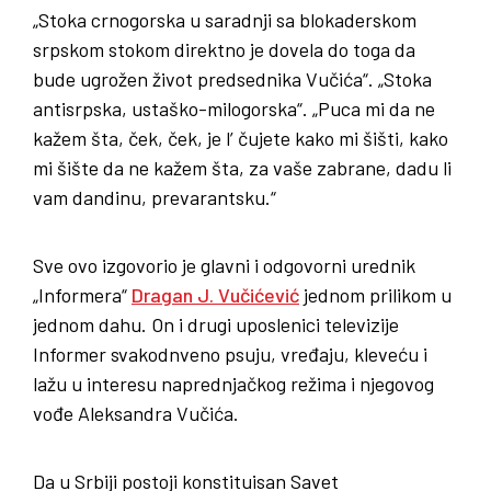
„Stoka crnogorska u saradnji sa blokaderskom
srpskom stokom direktno je dovela do toga da
bude ugrožen život predsednika Vučića“. „Stoka
antisrpska, ustaško-milogorska“. „Puca mi da ne
kažem šta, ček, ček, je l’ čujete kako mi šišti, kako
mi šište da ne kažem šta, za vaše zabrane, dadu li
vam dandinu, prevarantsku.“
Sve ovo izgovorio je glavni i odgovorni urednik
„Informera“
Dragan J. Vučićević
jednom prilikom u
jednom dahu. On i drugi uposlenici televizije
Informer svakodnveno psuju, vređaju, kleveću i
lažu u interesu naprednjačkog režima i njegovog
vođe Aleksandra Vučića.
Da u Srbiji postoji konstituisan Savet