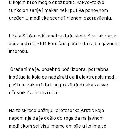
u kojem bi se moglo obezbediti kakvo-takvo
funkcionisanje i makar neki put ka ponovnom
uređenju medijske scene i njenom ozdravljenju.
I Maja Stojanović smatra da je sledeći korak da se
obezbedi da REM konačno počne da radi u javnom
interesu.
„Građanima je, posebno uoči izbora, potrebna
institucija koja će nadzirati da li elektronski mediji
poštuju zakon i da li su pravila jednaka za sve
učesnike“, smatra ona.
Na to skreće pažnju i profesorka Krstić koja
napominje da je došlo do toga da na javnom
medijskom servisu imamo emisije u kojima se