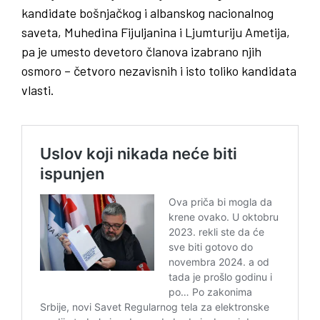
kandidate bošnjačkog i albanskog nacionalnog
saveta, Muhedina Fijuljanina i Ljumturiju Ametija,
pa je umesto devetoro članova izabrano njih
osmoro – četvoro nezavisnih i isto toliko kandidata
vlasti.