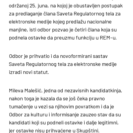
održanoj 25. juna, na kojoj je obustavljen postupak
za predlaganje člana Saveta Regulatornog tela za
elektronske medije kojeg predlažu nacionalne
manjine, isti odbor pozvao je četiri člana koja su
podnela ostavke da preuzmu funkciju u REM-u.
Odbor je prihvatio i da novoformirani sastav
Saveta Regulatornog tela za elektronske medije
izradi novi statut.
Mileva Malešić, jedna od nezavisnih kandidatkinja,
nakon toga je kazala da se još čeka pravno
tumačenje u vezi sa njihovim povratkom i da je
Odbor za kulturu i informisanje zauzeo stav da su
kandidati koji su podneli ostavke i dalje legitimni,
jer ostavke nisu prihvaćene u Skupštini.