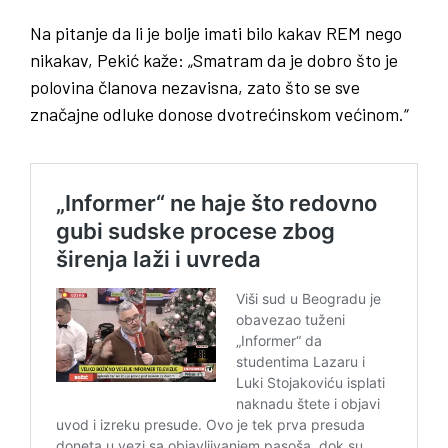
Na pitanje da li je bolje imati bilo kakav REM nego
nikakav, Pekić kaže: „Smatram da je dobro što je
polovina članova nezavisna, zato što se sve
značajne odluke donose dvotrećinskom većinom.“