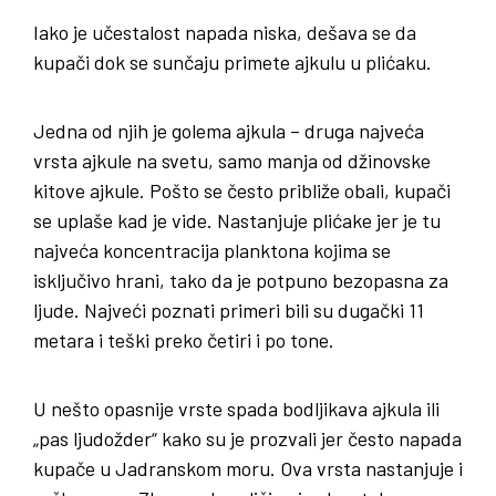
Iako je učestalost napada niska, dešava se da
kupači dok se sunčaju primete ajkulu u plićaku.
Jedna od njih je golema ajkula – druga najveća
vrsta ajkule na svetu, samo manja od džinovske
kitove ajkule. Pošto se često približe obali, kupači
se uplaše kad je vide. Nastanjuje plićake jer je tu
najveća koncentracija planktona kojima se
isključivo hrani, tako da je potpuno bezopasna za
ljude. Najveći poznati primeri bili su dugački 11
metara i teški preko četiri i po tone.
U nešto opasnije vrste spada bodljikava ajkula ili
„pas ljudožder“ kako su je prozvali jer često napada
kupače u Jadranskom moru. Ova vrsta nastanjuje i