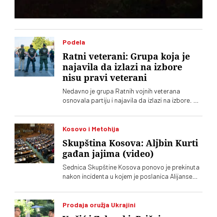
Podela
Ratni veterani: Grupa koja je
najavila da izlazi na izbore
nisu pravi veterani
Nedavno je grupa Ratnih vojnih veterana
osnovala partiju i najavila da izlazi na izbore. Oni
koji sebe nazivaju „pravim veteranima“ ograđuju
se od njih
Kosovo i Metohija
Skupština Kosova: Aljbin Kurti
gađan jajima (video)
Sednica Skupštine Kosova ponovo je prekinuta
nakon incidenta u kojem je poslanica Alijanse
Time Kadrijaj jajima gađala vršioca dužnosti
premijera Aljbina Kurtija
Prodaja oružja Ukrajini