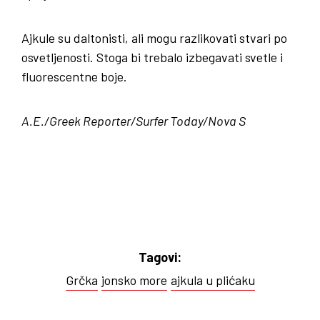
Ajkule su daltonisti, ali mogu razlikovati stvari po
osvetljenosti. Stoga bi trebalo izbegavati svetle i
fluorescentne boje.
A.E./Greek Reporter/Surfer Today/Nova S
Tagovi:
Grčka
jonsko more
ajkula u plićaku