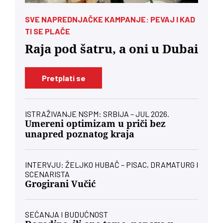
SVE NAPREDNJAČKE KAMPANJE: PEVAJ I KAD
TI SE PLAČE
Raja pod šatru, a oni u Dubai
Pretplati se
ISTRAŽIVANJE NSPM: SRBIJA – JUL 2026.
Umereni optimizam u priči bez
unapred poznatog kraja
INTERVJU: ŽELJKO HUBAČ – PISAC, DRAMATURG I
SCENARISTA
Grogirani Vučić
SEĆANJA I BUDUĆNOST