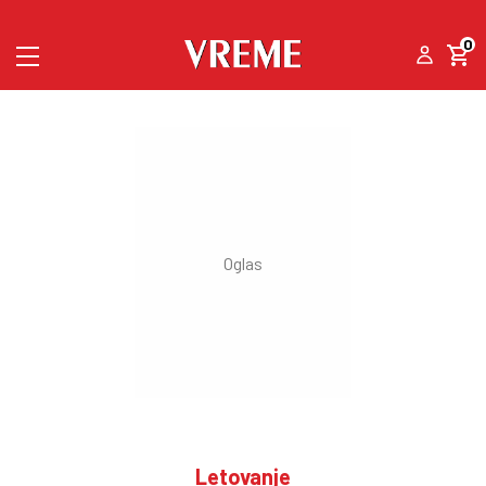
0
Letovanje