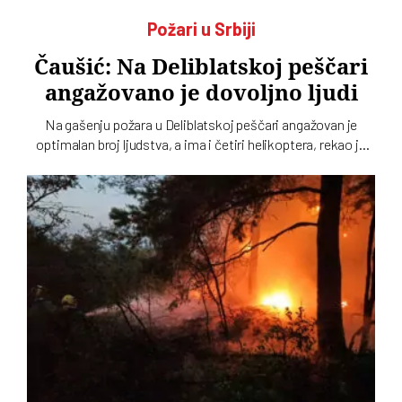
Požari u Srbiji
Čaušić: Na Deliblatskoj peščari
angažovano je dovoljno ljudi
Na gašenju požara u Deliblatskoj peščari angažovan je
optimalan broj ljudstva, a ima i četiri helikoptera, rekao je
Luka Čaušić pomoćnik ministra Ministarstva unutrašnjih
poslova. Požarom je zahvaćeno oko hiljadu i po i više
hektara šume i niskog rastinja