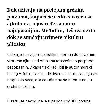
Dok uživaju na prelepim grčkim
plažama, kupači se retko susreću sa
ajkulama, a još ređe sa onim
najopasnijim. Međutim, dešava se da
dok se sunčaju primete ajkulu u
plićaku
Grčka je sa svojim raznolikim morima dom raznim
vrstama ajkula od onih smrtonosnih do potpuno
bezopasnih. Akademski rad, čiji je autor morski
biolog Hristos Taklis, otkriva da li imate razloga za
brigu ako ovog leta odlučite da se kupate baš u
grčkim morima.
U radu se navodi da je u periodu od 180 godina