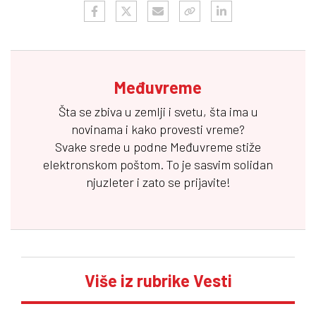
Međuvreme
Šta se zbiva u zemlji i svetu, šta ima u
novinama i kako provesti vreme?
Svake srede u podne
Međuvreme
stiže
elektronskom poštom. To je sasvim solidan
njuzleter i zato se prijavite!
Više iz rubrike Vesti