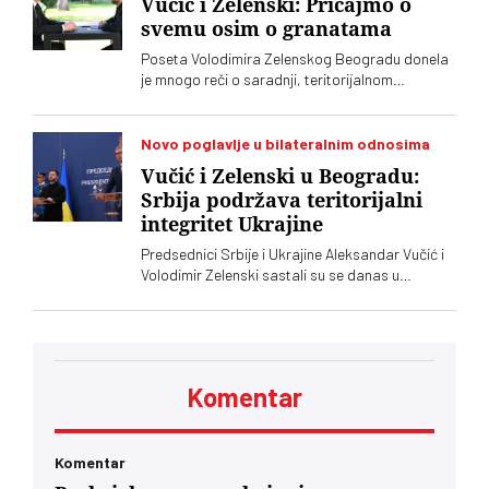
Vučić i Zelenski: Pričajmo o
svemu osim o granatama
Poseta Volodimira Zelenskog Beogradu donela
je mnogo reči o saradnji, teritorijalnom
integritetu i evropskom putu, ali je jedna tema
ostala gotovo netaknuta – srpsko oružje koje
preko posrednika stiže u Ukrajinu. Vučić i
Novo poglavlje u bilateralnim odnosima
Zelenski o tome javno nisu želeli mnogo da kažu,
Vučić i Zelenski u Beogradu:
iako je jasno da obojica znaju o čemu je reč
Srbija podržava teritorijalni
integritet Ukrajine
Predsednici Srbije i Ukrajine Aleksandar Vučić i
Volodimir Zelenski sastali su se danas u
Beogradu, gde su razgovarali o političkim
odnosima, trgovini, energetici, infrastrukturi i
bezbednosti. Vučić je poručio da Srbija
podržava teritorijalni integritet Ukrajine
Komentar
Komentar