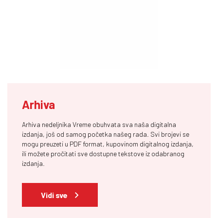
Arhiva
Arhiva nedeljnika Vreme obuhvata sva naša digitalna
izdanja, još od samog početka našeg rada. Svi brojevi se
mogu preuzeti u PDF format, kupovinom digitalnog izdanja,
ili možete pročitati sve dostupne tekstove iz odabranog
izdanja.
Vidi sve