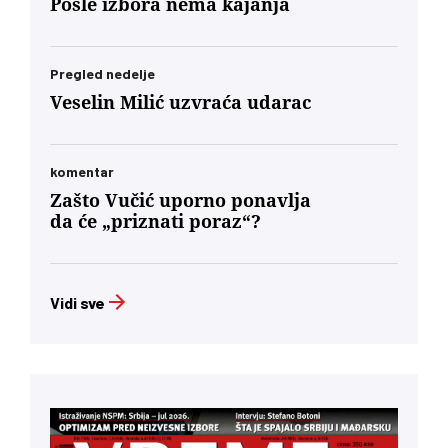
Posle izbora nema kajanja
Pregled nedelje
Veselin Milić uzvraća udarac
komentar
Zašto Vučić uporno ponavlja
da će „priznati poraz“?
Vidi sve