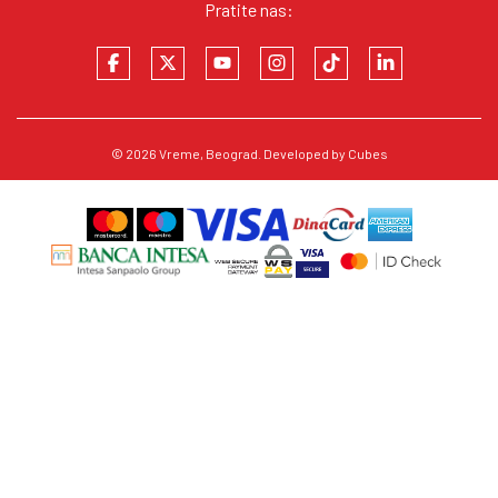
Pratite nas:
© 2026
Vreme
, Beograd. Developed by
Cubes