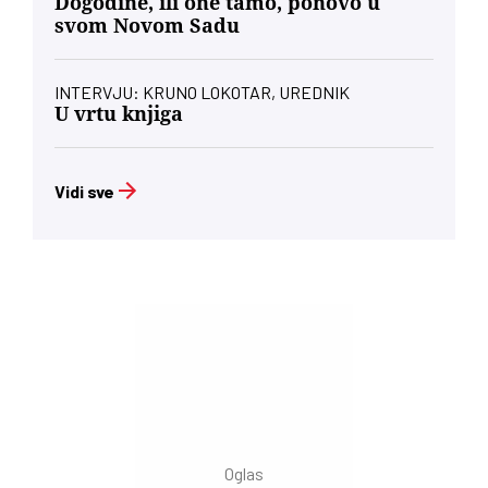
Dogodine, ili one tamo, ponovo u
svom Novom Sadu
INTERVJU: KRUNO LOKOTAR, UREDNIK
U vrtu knjiga
Vidi sve