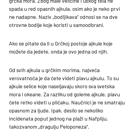
grčka mora. Zbog male veličine i uskog tela ne
spada u red opasnih ajkula, osim ako je neko prvi
ne nadapne. Naziv „bodljikava“ odnosi se na dve
otrovne bodlje koje koristi u samoodbrani.
Ako se pitate da li u Grčkoj postoje ajkule koje
možete da jedete, onda je ovo jedna od njih.
Od svih ajkula u grčkim morima, najveća
verovatnoća je da ćete videti plavu ajkulu. To su
ajkule selice koje naseljavaju skoro sva svetska
mora i okeane. Za razliku od goleme ajkule, plavu
ćete retko videti u plićaku. Naučnici je ne smatraju
opasnom za ljude. Ipak, desilo se nekoliko
incidenata poput jednog na plaži u Nafpliju,
takozvanom „dragulju Peloponeza“.