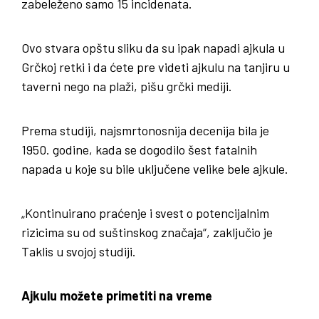
zabeleženo samo 15 incidenata.
Ovo stvara opštu sliku da su ipak napadi ajkula u
Grčkoj retki i da ćete pre videti ajkulu na tanjiru u
taverni nego na plaži, pišu grčki mediji.
Prema studiji, najsmrtonosnija decenija bila je
1950. godine, kada se dogodilo šest fatalnih
napada u koje su bile uključene velike bele ajkule.
„Kontinuirano praćenje i svest o potencijalnim
rizicima su od suštinskog značaja“, zaključio je
Taklis u svojoj studiji.
Ajkulu možete primetiti na vreme