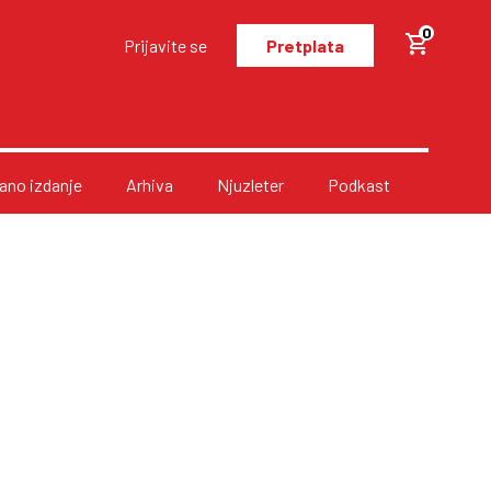
0
Prijavite se
Pretplata
no izdanje
Arhiva
Njuzleter
Podkast