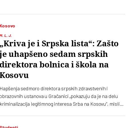
se formira koaliciona vlada. Kako se završio izborni dan?
Kolika je bila izlaznost i šta pokazuju prvi rezultati?
Kosovo
M. L. J.
„Kriva je i Srpska lista“: Zašto
je uhapšeno sedam srpskih
direktora bolnica i škola na
Kosovu
Hapšenja sedmoro direktora srpskih zdravstvenih i
obrazovnih ustanova u Gračanici „pokazuju da je na delu
kriminalizacija legitimnog interesa Srba na Kosovu“, misli
urednica KoSSev-a. Ona za hapšenja krivi i Srpsku listu
Studenti