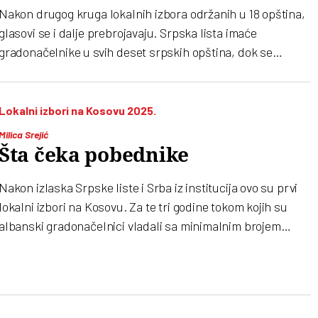
Nakon drugog kruga lokalnih izbora održanih u 18 opština,
glasovi se i dalje prebrojavaju. Srpska lista imaće
gradonačelnike u svih deset srpskih opština, dok se
Samoopredeljenje i dalje bori za Južnu Mitrovicu i Prištinu
Lokalni izbori na Kosovu 2025.
Milica Srejić
Šta čeka pobednike
Nakon izlaska Srpske liste i Srba iz institucija ovo su prvi
lokalni izbori na Kosovu. Za te tri godine tokom kojih su
albanski gradonačelnici vladali sa minimalnim brojem
glasova, na severu Kosova dogodile su se tektonske
promene. Šta građanima mogu da donesu novi lokalni
izbori? Kako je izgledalo slavlje sa srpske i albanske
strane? Konačno, kakvi su rezultati albanskih, a kakvi