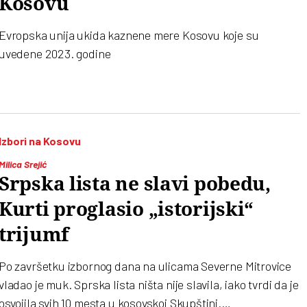
Kosovu
Evropska unija ukida kaznene mere Kosovu koje su
uvedene 2023. godine
Izbori na Kosovu
Milica Srejić
Srpska lista ne slavi pobedu,
Kurti proglasio „istorijski“
trijumf
Po završetku izbornog dana na ulicama Severne Mitrovice
vladao je muk. Sprska lista ništa nije slavila, iako tvrdi da je
osvojila svih 10 mesta u kosovskoj Skupštini.