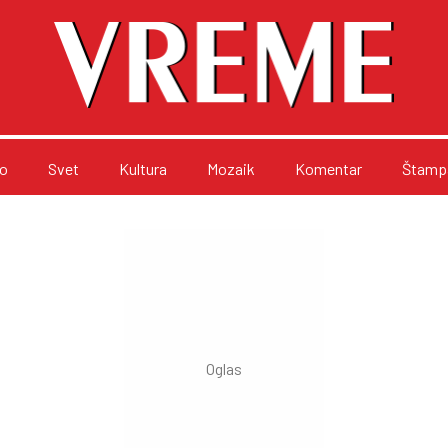
o
Svet
Kultura
Mozaik
Komentar
Štampa