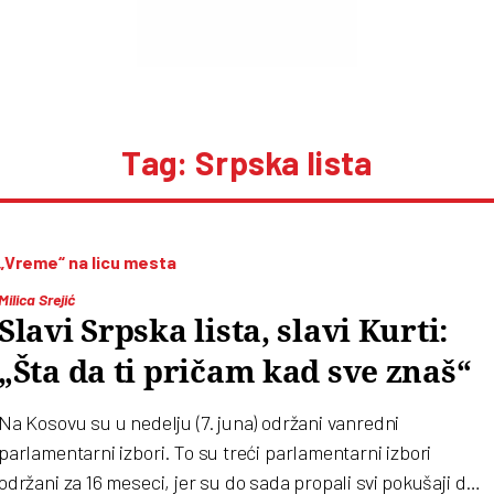
Tag: Srpska lista
„Vreme“ na licu mesta
Milica Srejić
Slavi Srpska lista, slavi Kurti:
„Šta da ti pričam kad sve znaš“
Na Kosovu su u nedelju (7. juna) održani vanredni
parlamentarni izbori. To su treći parlamentarni izbori
održani za 16 meseci, jer su do sada propali svi pokušaji da