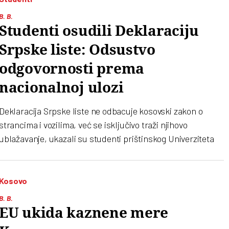
B. B.
Studenti osudili Deklaraciju
Srpske liste: Odsustvo
odgovornosti prema
nacionalnoj ulozi
Deklaracija Srpske liste ne odbacuje kosovski zakon o
strancima i vozilima, već se isključivo traži njihovo
ublažavanje, ukazali su studenti prištinskog Univerziteta
Kosovo
B. B.
EU ukida kaznene mere