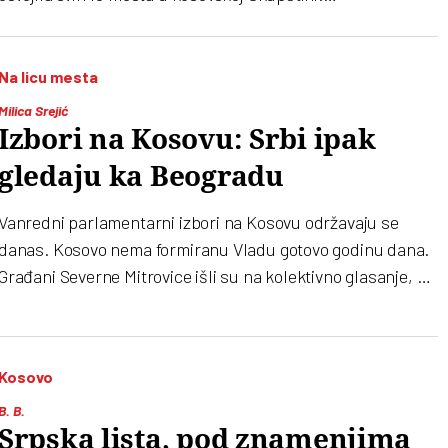
Samoopredeljenje Aljbina Kurtija proglasilo je „istorijsku
pobedu“
Na licu mesta
Milica Srejić
Izbori na Kosovu: Srbi ipak
gledaju ka Beogradu
Vanredni parlamentarni izbori na Kosovu održavaju se
danas. Kosovo nema formiranu Vladu gotovo godinu dana.
Građani Severne Mitrovice išli su na kolektivno glasanje, ali
nisu bili raspoloženi za ragovor sa medijima
Kosovo
B. B.
Srpska lista, pod znamenjima