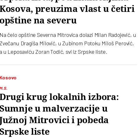
Kosova, preuzima vlast u četiri
opštine na severu
Na čelo opštine Severna Mitrovica dolazi Milan Radojević, u
Zvečanu Dragiša Milović, u Zubinom Potoku Miloš Perović,
a u Leposaviću Zoran Todić, svi iz Srpske liste.
Kosovo
M.S.
Drugi krug lokalnih izbora:
Sumnje u malverzacije u
Južnoj Mitrovici i pobeda
Srpske liste