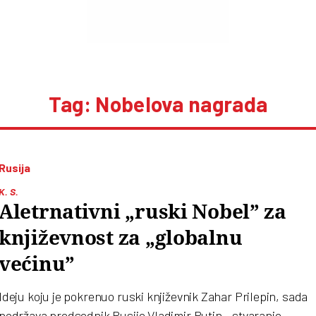
Tag: Nobelova nagrada
Rusija
K. S.
Aletrnativni „ruski Nobel” za
književnost za „globalnu
većinu”
Ideju koju je pokrenuo ruski književnik Zahar Prilepin, sada
podržava predsednik Rusije Vladimir Putin - stvaranje