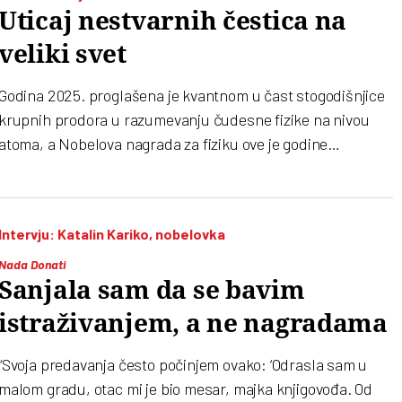
Uticaj nestvarnih čestica na
veliki svet
Godina 2025. proglašena je kvantnom u čast stogodišnjice
krupnih prodora u razumevanju čudesne fizike na nivou
atoma, a Nobelova nagrada za fiziku ove je godine
dodeljena upravo za otkrića kvantnih pojava koja su obojila
staru revoluciju
Intervju: Katalin Kariko, nobelovka
Nada Donati
Sanjala sam da se bavim
istraživanjem, a ne nagradama
“Svoja predavanja često počinjem ovako: ‘Odrasla sam u
malom gradu, otac mi je bio mesar, majka knjigovođa. Od