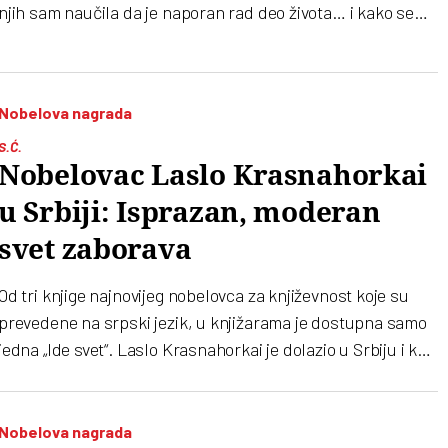
njih sam naučila da je naporan rad deo života… i kako se
prave kobasice’”
Nobelova nagrada
S.Ć.
Nobelovac Laslo Krasnahorkai
u Srbiji: Isprazan, moderan
svet zaborava
Od tri knjige najnovijeg nobelovca za književnost koje su
prevedene na srpski jezik, u knjižarama je dostupna samo
jedna „Ide svet“. Laslo Krasnahorkai je dolazio u Srbiju i kao
gost nekoliko festivala
Nobelova nagrada