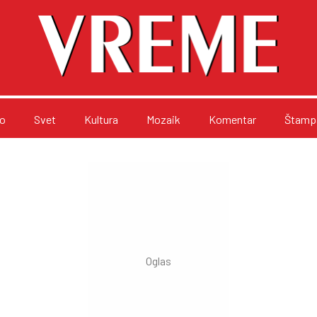
o
Svet
Kultura
Mozaik
Komentar
Štampa