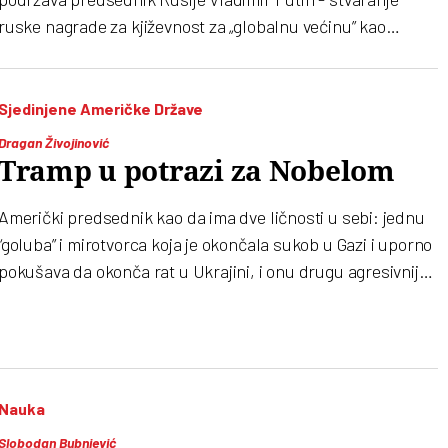
ruske nagrade za kjiževnost za „globalnu većinu” kao
pandan „postkolonijalnoj” Nobelovoj nagradi za književnost
Sjedinjene Američke Države
Dragan Živojinović
Tramp u potrazi za Nobelom
Američki predsednik kao da ima dve ličnosti u sebi: jednu
“goluba” i mirotvorca koja je okončala sukob u Gazi i uporno
pokušava da okonča rat u Ukrajini, i onu drugu agresivniju,
“jastrebovsku”, koja je vidljiva u njegovoj politici prema
zapadnoj hemisferi, pogotovo Venecueli
Nauka
Slobodan Bubnjević