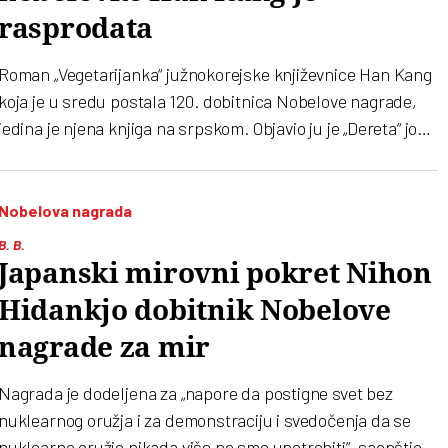
rasprodata
Roman „Vegetarijanka“ južnokorejske književnice Han Kang
koja je u sredu postala 120. dobitnica Nobelove nagrade,
jedina je njena knjiga na srpskom. Objavio ju je „Dereta“ još
2016. godine
Nobelova nagrada
B. B.
Japanski mirovni pokret Nihon
Hidankjo dobitnik Nobelove
nagrade za mir
Nagrada je dodeljena za „napore da postigne svet bez
nuklearnog oružja i za demonstraciju i svedočenja da se
nuklearno oružje nikada više ne sme upotrebiti”, saopštio