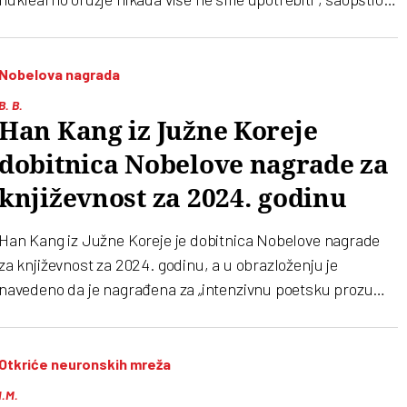
je Nobelov komitet
Nobelova nagrada
B. B.
Han Kang iz Južne Koreje
dobitnica Nobelove nagrade za
književnost za 2024. godinu
Han Kang iz Južne Koreje je dobitnica Nobelove nagrade
za književnost za 2024. godinu, a u obrazloženju je
navedeno da je nagrađena za „intenzivnu poetsku prozu
koja se suočava sa istorijskim traumama i razotkriva
krhkost ljudskog života"
Otkriće neuronskih mreža
I.M.