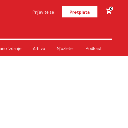
0
Prijavite se
Pretplata
no izdanje
Arhiva
Njuzleter
Podkast