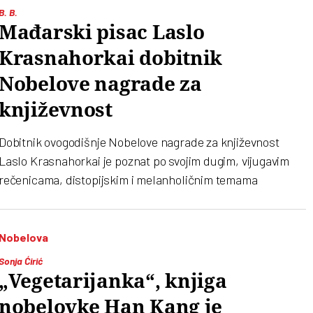
B. B.
Mađarski pisac Laslo
Krasnahorkai dobitnik
Nobelove nagrade za
književnost
Dobitnik ovogodišnje Nobelove nagrade za književnost
Laslo Krasnahorkai je poznat po svojim dugim, vijugavim
rečenicama, distopijskim i melanholičnim temama
Nobelova
Sonja Ćirić
„Vegetarijanka“, knjiga
nobelovke Han Kang je