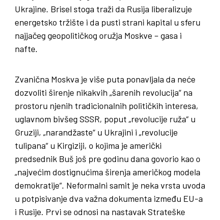
Ukrajine. Brisel stoga traži da Rusija liberalizuje
energetsko tržište i da pusti strani kapital u sferu
najjačeg geopolitičkog oružja Moskve – gasa i
nafte.
Zvanična Moskva je više puta ponavljala da neće
dozvoliti širenje nikakvih „šarenih revolucija“ na
prostoru njenih tradicionalnih političkih interesa,
uglavnom bivšeg SSSR, poput „revolucije ruža“ u
Gruziji, „narandžaste“ u Ukrajini i „revolucije
tulipana“ u Kirgiziji, o kojima je američki
predsednik Buš još pre godinu dana govorio kao o
„najvećim dostignućima širenja američkog modela
demokratije“. Neformalni samit je neka vrsta uvoda
u potpisivanje dva važna dokumenta između EU-a
i Rusije. Prvi se odnosi na nastavak Strateške