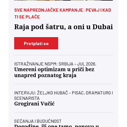
SVE NAPREDNJAČKE KAMPANJE: PEVAJ I KAD
TI SE PLAČE
Raja pod šatru, a oni u Dubai
Pretplati se
ISTRAŽIVANJE NSPM: SRBIJA – JUL 2026.
Umereni optimizam u priči bez
unapred poznatog kraja
INTERVJU: ŽELJKO HUBAČ – PISAC, DRAMATURG I
SCENARISTA
Grogirani Vučić
SEĆANJA I BUDUĆNOST
Dogodine, ili one tamo, ponovo u