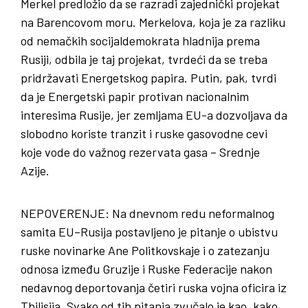
Merkel predložio da se razradi zajednički projekat
na Barencovom moru. Merkelova, koja je za razliku
od nemačkih socijaldemokrata hladnija prema
Rusiji, odbila je taj projekat, tvrdeći da se treba
pridržavati Energetskog papira. Putin, pak, tvrdi
da je Energetski papir protivan nacionalnim
interesima Rusije, jer zemljama EU-a dozvoljava da
slobodno koriste tranzit i ruske gasovodne cevi
koje vode do važnog rezervata gasa – Srednje
Azije.
NEPOVERENJE
: Na dnevnom redu neformalnog
samita EU–Rusija postavljeno je pitanje o ubistvu
ruske novinarke Ane Politkovskaje i o zatezanju
odnosa između Gruzije i Ruske Federacije nakon
nedavnog deportovanja četiri ruska vojna oficira iz
Tbilisija. Svako od tih pitanja zvučalo je kao „kako