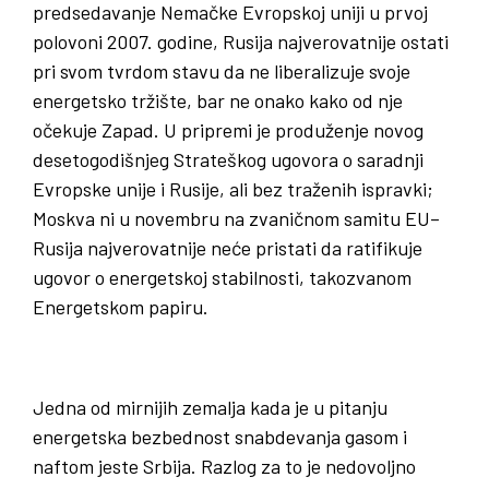
predsedavanje Nemačke Evropskoj uniji u prvoj
polovoni 2007. godine, Rusija najverovatnije ostati
pri svom tvrdom stavu da ne liberalizuje svoje
energetsko tržište, bar ne onako kako od nje
očekuje Zapad. U pripremi je produženje novog
desetogodišnjeg Strateškog ugovora o saradnji
Evropske unije i Rusije, ali bez traženih ispravki;
Moskva ni u novembru na zvaničnom samitu EU–
Rusija najverovatnije neće pristati da ratifikuje
ugovor o energetskoj stabilnosti, takozvanom
Energetskom papiru.
Jedna od mirnijih zemalja kada je u pitanju
energetska bezbednost snabdevanja gasom i
naftom jeste Srbija. Razlog za to je nedovoljno