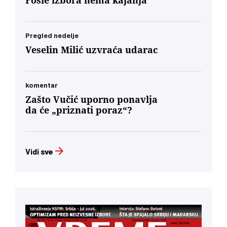
Posle izbora nema kajanja
Pregled nedelje
Veselin Milić uzvraća udarac
komentar
Zašto Vučić uporno ponavlja
da će „priznati poraz“?
Vidi sve