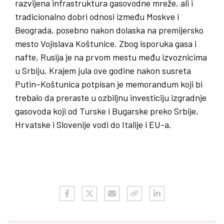
razvijena infrastruktura gasovodne mreže, ali i
tradicionalno dobri odnosi između Moskve i
Beograda, posebno nakon dolaska na premijersko
mesto Vojislava Koštunice. Zbog isporuka gasa i
nafte, Rusija je na prvom mestu među izvoznicima
u Srbiju. Krajem jula ove godine nakon susreta
Putin–Koštunica potpisan je memorandum koji bi
trebalo da preraste u ozbiljnu investiciju izgradnje
gasovoda koji od Turske i Bugarske preko Srbije,
Hrvatske i Slovenije vodi do Italije i EU-a.