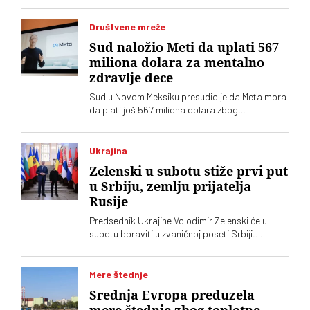
Društvene mreže
Sud naložio Meti da uplati 567
miliona dolara za mentalno
zdravlje dece
Sud u Novom Meksiku presudio je da Meta mora
da plati još 567 miliona dolara zbog
ugrožavanja bezbednosti dece na svojim
platformama. Kompnija odbacuje optužbe i
najavljuje žalbu
Ukrajina
Zelenski u subotu stiže prvi put
u Srbiju, zemlju prijatelja
Rusije
Predsednik Ukrajine Volodimir Zelenski će u
subotu boraviti u zvaničnoj poseti Srbiji.
Ugostitiće ga njegov srposki kolega Aleksandar
Vučić, saopštila je služba za saradnju sa
medijima šefa srpske države
Mere štednje
Srednja Evropa preduzela