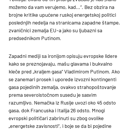
možemo da vam verujemo, kad…“. Bez obzira na
brojne kritike upućene ruskoj energetskoj politici
poslednjih nedelja na stranicama zapadne štampe,
zvaničnici zemalja EU-a jako su ljubazni sa
predsednikom Putinom.
Zapadni mediji sa ironijom opisuju evropske lidere
kako se preznojavaju, mašu glavama i bukvalno
kleče pred „kraljem gasa“ Vladimirom Putinom. Ako
se zanemari prosek i uporede izvozni kontingenti
gasa pojedinih zemalja, ovakvo strahopoštovanje
prema severoistočnom susedu je sasvim
razumljivo. Nemačka iz Rusije uvozi oko 45 odsto
gasa, dok Francuska i Italija 26 odsto. Mnogi
evropski političari zabrinuti su zbog ovolike
„energetske zavisnosti“, i boje se da bi pojedine