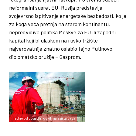
neformalni susret EU–Rusija predstavlja
svojevrsno ispitivanje energetske bezbedosti, ko je
za koga veća pretnja na starom kontinentu:
nepredvidiva politika Moskve za EU ili zapadni
kapital koji bi ulaskom na rusko tržište
najverovatnije znatno oslabio tajno Putinovo
diplomatsko oružije – Gasprom.
…jedno od bogatih ruskih nalazišta gasa