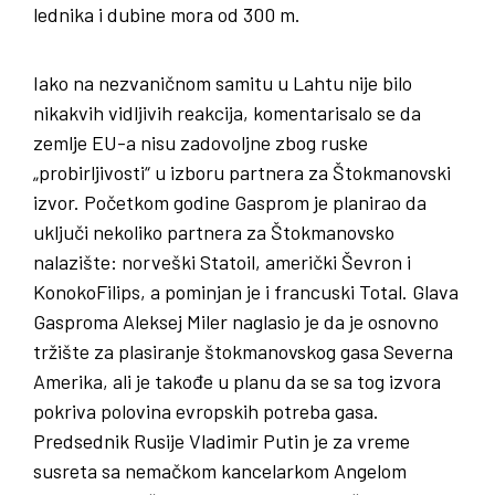
lednika i dubine mora od 300 m.
Iako na nezvaničnom samitu u Lahtu nije bilo
nikakvih vidljivih reakcija, komentarisalo se da
zemlje EU-a nisu zadovoljne zbog ruske
„probirljivosti“ u izboru partnera za Štokmanovski
izvor. Početkom godine Gasprom je planirao da
uključi nekoliko partnera za Štokmanovsko
nalazište: norveški Statoil, američki Ševron i
KonokoFilips, a pominjan je i francuski Total. Glava
Gasproma Aleksej Miler naglasio je da je osnovno
tržište za plasiranje štokmanovskog gasa Severna
Amerika, ali je takođe u planu da se sa tog izvora
pokriva polovina evropskih potreba gasa.
Predsednik Rusije Vladimir Putin je za vreme
susreta sa nemačkom kancelarkom Angelom