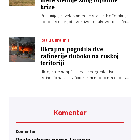
mere štednje zbog toplotne
krize
Rumunija je uvela vanredno stanje, Mađarsku je
pogodila energetska kriza, redukovali su uličnu
rasvetu, a Slovenija smanjila rad nuklearke
Rat u Ukrajinii
Ukrajina pogodila dve
rafinerije duboko na ruskoj
teritoriji
Ukrajina je saopštila da je pogodila dve
rafinerije nafte u višestrukim napadima duboko
u Rusiji, a pogođeni su i patrolni čamci i drugi
brodovi u Crnom moru
Komentar
Komentar