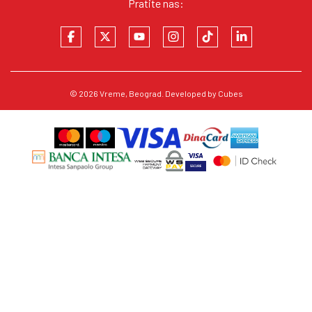
Pratite nas:
© 2026
Vreme
, Beograd. Developed by
Cubes