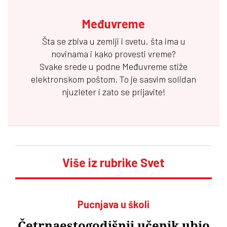
Međuvreme
Šta se zbiva u zemlji i svetu, šta ima u
novinama i kako provesti vreme?
Svake srede u podne
Međuvreme
stiže
elektronskom poštom. To je sasvim solidan
njuzleter i zato se prijavite!
Više iz rubrike Svet
Pucnjava u školi
Četrnaestogodišnji učenik ubio