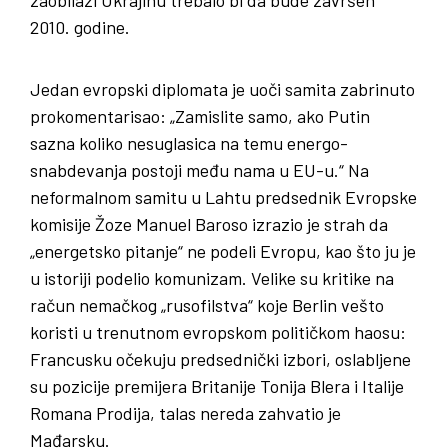
zaobilazi Ukrajinu trebalo bi da bude završen
2010. godine.
Jedan evropski diplomata je uoči samita zabrinuto
prokomentarisao: „Zamislite samo, ako Putin
sazna koliko nesuglasica na temu energo-
snabdevanja postoji među nama u EU-u.“ Na
neformalnom samitu u Lahtu predsednik Evropske
komisije Žoze Manuel Baroso izrazio je strah da
„energetsko pitanje“ ne podeli Evropu, kao što ju je
u istoriji podelio komunizam. Velike su kritike na
račun nemačkog „rusofilstva“ koje Berlin vešto
koristi u trenutnom evropskom političkom haosu:
Francusku očekuju predsednički izbori, oslabljene
su pozicije premijera Britanije Tonija Blera i Italije
Romana Prodija, talas nereda zahvatio je
Mađarsku.