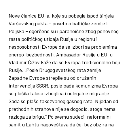
Nove članice EU-a, koje su pobegle ispod šinjela
Varšavskog pakta – posebno baltičke zemlje i
Poljska – ogorčene su i paranoične zbog ponovnog
rasta političkog uticaja Rusije u regionu i
nesposobnosti Evrope da se izbori sa problemima
energo-bezbednosti. Ambasador Rusije u EU-u
Vladimir Čižov kaže da se Evropa tradicionalno boji
Rusije: „Posle Drugog svetskog rata zemlje
Zapadne Evrope strepile su od oružanih
intervencija SSSR, posle pada komunizma Evropa
se plašila talasa izbeglica i nelegalne migracije.
Sada se plaše takozvanog gasnog rata. Nijedan od
prethodnih strahova nije se dogodio, stoga nema
razloga za brigu.“ Po svemu sudeći, neformalni
samit u Lahtu nagoveštava da će, bez obzira na