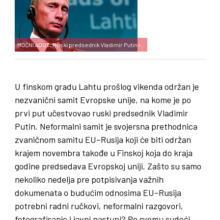
MOĆNI ADUT: Ruski predsednik Vladimir Putin i…
U finskom gradu Lahtu prošlog vikenda održan je
nezvanični samit Evropske unije, na kome je po
prvi put učestvovao ruski predsednik Vladimir
Putin. Neformalni samit je svojersna prethodnica
zvaničnom samitu EU–Rusija koji će biti održan
krajem novembra takođe u Finskoj koja do kraja
godine predsedava Evropskoj uniji. Zašto su samo
nekoliko nedelja pre potpisivanja važnih
dokumenata o budućim odnosima EU–Rusija
potrebni radni ručkovi, neformalni razgovori,
fotografisanje i javni nastupi? Po svemu sudeći,