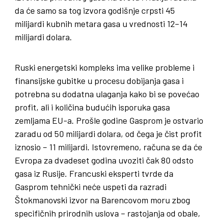
da će samo sa tog izvora godišnje crpsti 45
milijardi kubnih metara gasa u vrednosti 12–14
milijardi dolara.
Ruski energetski kompleks ima velike probleme i
finansijske gubitke u procesu dobijanja gasa i
potrebna su dodatna ulaganja kako bi se povećao
profit, ali i količina budućih isporuka gasa
zemljama EU-a. Prošle godine Gasprom je ostvario
zaradu od 50 milijardi dolara, od čega je čist profit
iznosio – 11 milijardi. Istovremeno, računa se da će
Evropa za dvadeset godina uvoziti čak 80 odsto
gasa iz Rusije. Francuski eksperti tvrde da
Gasprom tehnički neće uspeti da razradi
Štokmanovski izvor na Barencovom moru zbog
specifičnih prirodnih uslova – rastojanja od obale,