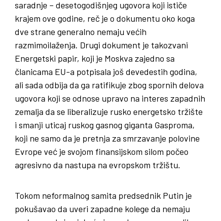
saradnje – desetogodišnjeg ugovora koji ističe
krajem ove godine, reč je o dokumentu oko koga
dve strane generalno nemaju većih
razmimoilaženja. Drugi dokument je takozvani
Energetski papir, koji je Moskva zajedno sa
članicama EU-a potpisala još devedestih godina,
ali sada odbija da ga ratifikuje zbog spornih delova
ugovora koji se odnose upravo na interes zapadnih
zemalja da se liberalizuje rusko energetsko tržište
i smanji uticaj ruskog gasnog giganta Gasproma,
koji ne samo da je pretnja za smrzavanje polovine
Evrope već je svojom finansijskom silom počeo
agresivno da nastupa na evropskom tržištu.
Tokom neformalnog samita predsednik Putin je
pokušavao da uveri zapadne kolege da nemaju