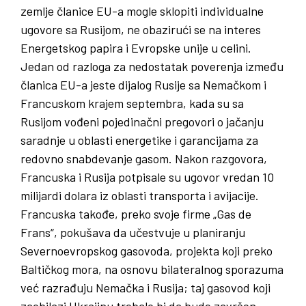
zemlje članice EU-a mogle sklopiti individualne
ugovore sa Rusijom, ne obazirući se na interes
Energetskog papira i Evropske unije u celini.
Jedan od razloga za nedostatak poverenja između
članica EU-a jeste dijalog Rusije sa Nemačkom i
Francuskom krajem septembra, kada su sa
Rusijom vođeni pojedinačni pregovori o jačanju
saradnje u oblasti energetike i garancijama za
redovno snabdevanje gasom. Nakon razgovora,
Francuska i Rusija potpisale su ugovor vredan 10
milijardi dolara iz oblasti transporta i avijacije.
Francuska takođe, preko svoje firme „Gas de
Frans“, pokušava da učestvuje u planiranju
Severnoevropskog gasovoda, projekta koji preko
Baltičkog mora, na osnovu bilateralnog sporazuma
već razrađuju Nemačka i Rusija; taj gasovod koji