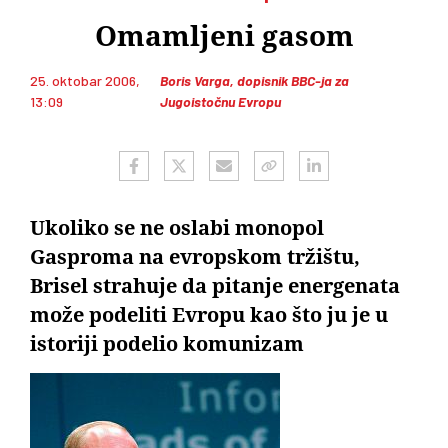
Omamljeni gasom
25. oktobar 2006,
Boris Varga, dopisnik BBC-ja za
13:09
Jugoistočnu Evropu
Ukoliko se ne oslabi monopol
Gasproma na evropskom tržištu,
Brisel strahuje da pitanje energenata
može podeliti Evropu kao što ju je u
istoriji podelio komunizam