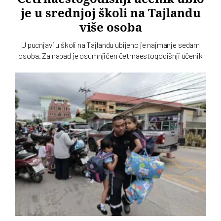
je u srednjoj školi na Tajlandu
više osoba
U pucnjavi u školi na Tajlandu ubijeno je najmanje sedam
osoba. Za napad je osumnjičen četrnaestogodišnji učenik