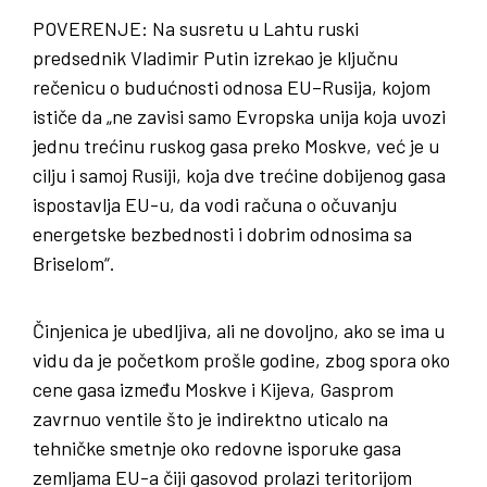
POVERENJE
: Na susretu u Lahtu ruski
predsednik Vladimir Putin izrekao je ključnu
rečenicu o budućnosti odnosa EU–Rusija, kojom
ističe da „ne zavisi samo Evropska unija koja uvozi
jednu trećinu ruskog gasa preko Moskve, već je u
cilju i samoj Rusiji, koja dve trećine dobijenog gasa
ispostavlja EU-u, da vodi računa o očuvanju
energetske bezbednosti i dobrim odnosima sa
Briselom“.
Činjenica je ubedljiva, ali ne dovoljno, ako se ima u
vidu da je početkom prošle godine, zbog spora oko
cene gasa između Moskve i Kijeva, Gasprom
zavrnuo ventile što je indirektno uticalo na
tehničke smetnje oko redovne isporuke gasa
zemljama EU-a čiji gasovod prolazi teritorijom