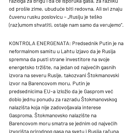
razloga za brigu i da će isporuka gasa, za razliku
od prošle zime, ubuduće biti redovna. Ali svi znaju
čuvenu rusku poslovicu – „Rusiju je teško
(raz)umom shvatiti, ostaje nam samo da verujemo“.
KONTROLA
ENERGENATA
: Predsednik Putin je na
neformalnom samitu u Lahtu izjavo da je Rusija
spremna da pusti strane investitore na svoje
energetsko tržište, na jedan od najvećih gasnih
izvora na severu Rusije, takozvani Štokmanovski
izvor na Barencovom moru. Putin je
predsednicima EU-a izložio da je Gasprom već
dobio jednu ponudu za razradu Štokmanovskog
nalazišta koja nije zadovoljavala interese
Gasproma. Štokmanovsko nalazište na
Barencovom moru smatra se jednim od najvećih
izvorišta prirodnog gasa na svetu i Rusija računa