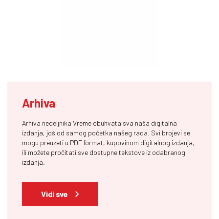
Arhiva
Arhiva nedeljnika Vreme obuhvata sva naša digitalna
izdanja, još od samog početka našeg rada. Svi brojevi se
mogu preuzeti u PDF format, kupovinom digitalnog izdanja,
ili možete pročitati sve dostupne tekstove iz odabranog
izdanja.
Vidi sve