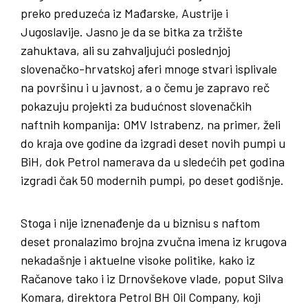
preko preduzeća iz Mađarske, Austrije i
Jugoslavije. Jasno je da se bitka za tržište
zahuktava, ali su zahvaljujući poslednjoj
slovenačko-hrvatskoj aferi mnoge stvari isplivale
na površinu i u javnost, a o čemu je zapravo reč
pokazuju projekti za budućnost slovenačkih
naftnih kompanija: OMV Istrabenz, na primer, želi
do kraja ove godine da izgradi deset novih pumpi u
BiH, dok Petrol namerava da u sledećih pet godina
izgradi čak 50 modernih pumpi, po deset godišnje.
Stoga i nije iznenađenje da u biznisu s naftom
deset pronalazimo brojna zvučna imena iz krugova
nekadašnje i aktuelne visoke politike, kako iz
Račanove tako i iz Drnovšekove vlade, poput Silva
Komara, direktora Petrol BH Oil Company, koji