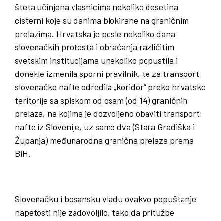
šteta učinjena vlasnicima nekoliko desetina
cisterni koje su danima blokirane na graničnim
prelazima. Hrvatska je posle nekoliko dana
slovenačkih protesta i obraćanja različitim
svetskim institucijama unekoliko popustila i
donekle izmenila sporni pravilnik, te za transport
slovenačke nafte odredila „koridor“ preko hrvatske
teritorije sa spiskom od osam (od 14) graničnih
prelaza, na kojima je dozvoljeno obaviti transport
nafte iz Slovenije, uz samo dva (Stara Gradiška i
Županja) međunarodna granična prelaza prema
BiH.
Slovenačku i bosansku vladu ovakvo popuštanje
napetosti nije zadovoljilo, tako da pritužbe