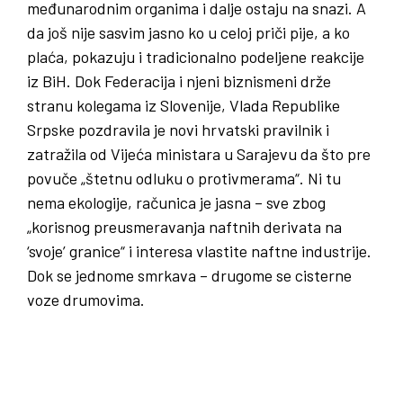
međunarodnim organima i dalje ostaju na snazi. A
da još nije sasvim jasno ko u celoj priči pije, a ko
plaća, pokazuju i tradicionalno podeljene reakcije
iz BiH. Dok Federacija i njeni biznismeni drže
stranu kolegama iz Slovenije, Vlada Republike
Srpske pozdravila je novi hrvatski pravilnik i
zatražila od Vijeća ministara u Sarajevu da što pre
povuče „štetnu odluku o protivmerama“. Ni tu
nema ekologije, računica je jasna – sve zbog
„korisnog preusmeravanja naftnih derivata na
‘svoje’ granice“ i interesa vlastite naftne industrije.
Dok se jednome smrkava – drugome se cisterne
voze drumovima.