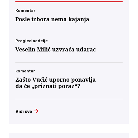
Komentar
Posle izbora nema kajanja
Pregled nedelje
Veselin Milić uzvraća udarac
komentar
Zašto Vučić uporno ponavlja
da će „priznati poraz“?
Vidi sve