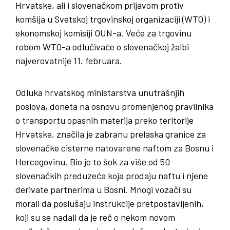
Hrvatske, ali i slovenačkom prijavom protiv
komšija u Svetskoj trgovinskoj organizaciji (WTO) i
ekonomskoj komisiji OUN-a. Veće za trgovinu
robom WTO-a odlučivaće o slovenačkoj žalbi
najverovatnije 11. februara.
Odluka hrvatskog ministarstva unutrašnjih
poslova, doneta na osnovu promenjenog pravilnika
o transportu opasnih materija preko teritorije
Hrvatske, značila je zabranu prelaska granice za
slovenačke cisterne natovarene naftom za Bosnu i
Hercegovinu. Bio je to šok za više od 50
slovenačkih preduzeća koja prodaju naftu i njene
derivate partnerima u Bosni. Mnogi vozači su
morali da poslušaju instrukcije pretpostavljenih,
koji su se nadali da je reč o nekom novom