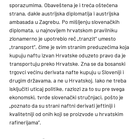
sporazumima. Obaveštena je i treća oštećena
strana, dakle austrijska diplomatija i austrijska
ambasada u Zagrebu. Po mišljenju slovenačkih
diplomata, u najnovijem hrvatskom pravilniku
zlonamerno je upotrebio reč „tranzit“ umesto
„transport“, čime je svim stranim preduzećima koja
kupuju naftu izvan Hrvatske oduzeto pravo da je
transportuju preko Hrvatske. Zna se da bosanski
trgovci većinu derivata nafte kupuju u Sloveniji i
drugim državama, a ne u Hrvatskoj. Iako ne treba
isključiti uticaj politike, razlozi za to su pre svega
ekonomski, tvrde slovenački stručnjaci, pošto je
„poznato da su strani naftni derivati jeftiniji i
kvalitetniji od onih koji se proizvode u hrvatskim
rafinerijama“.