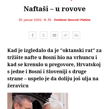
Naftaši – u rovove
30. januar 2002, 19:35
Svetlana Vasović-Mekina
Kad je izgledalo da je "oktanski rat" za
tržište nafte u Bosni bio na vrhuncu i
kad se krenulo u pregovore, Hrvatskoj
s jedne i Bosni i Sloveniji s druge
strane – uspelo je da doliju još ulja na
žeravicu