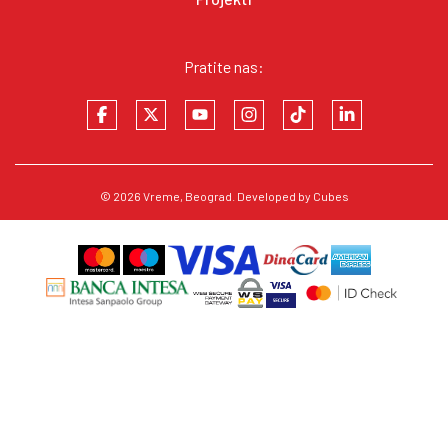
Pratite nas:
© 2026
Vreme
, Beograd. Developed by
Cubes