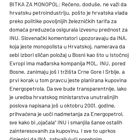
BITKA
ZA
MONOPOL
: Rečeno, doduše, ne važi da
hrvatsku petroindustriju, pošto je hrvatska vlada
preko politike povoljnijih železničkih tarifa za
domaća preduzeća osigurala izvesnu prednost za
INU. Slovenački komentatori upozoravaju da INA,
koja jeste monopolista u Hrvatskoj, namerava da
sebi izbori sličan položaj u Bosni kao što u Istočnoj
Evropi ima mađarska kompanija MOL. INU, pored
Bosne, zanimaju još i tržišta Crne Gore i Srbije, a
prvi korak u tom pravcu jeste planirana kupovina
Energopetrola. Da sve bude transparentnije, iako
je uredba hrvatskog ministarstva unutrašnjih
poslova napisana još u oktobru 2001. godine,
prihvaćena je uoči nadmetanja za Energopetrol,
sve kako bi „ojačala“ INU i smanjila šanse ostalih
zainteresovanih za kupovinu. I sve to uprkos
činjenici da INA, zahvaljujući posebnim