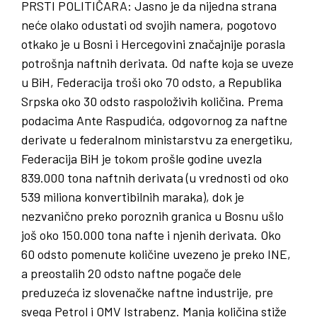
PRSTI
POLITIČARA
: Jasno je da nijedna strana
neće olako odustati od svojih namera, pogotovo
otkako je u Bosni i Hercegovini značajnije porasla
potrošnja naftnih derivata. Od nafte koja se uveze
u BiH, Federacija troši oko 70 odsto, a Republika
Srpska oko 30 odsto raspoloživih količina. Prema
podacima Ante Raspudića, odgovornog za naftne
derivate u federalnom ministarstvu za energetiku,
Federacija BiH je tokom prošle godine uvezla
839.000 tona naftnih derivata (u vrednosti od oko
539 miliona konvertibilnih maraka), dok je
nezvanično preko poroznih granica u Bosnu ušlo
još oko 150.000 tona nafte i njenih derivata. Oko
60 odsto pomenute količine uvezeno je preko INE,
a preostalih 20 odsto naftne pogače dele
preduzeća iz slovenačke naftne industrije, pre
svega Petrol i OMV Istrabenz. Manja količina stiže