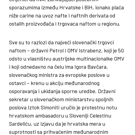
sporazumima između Hrvatske i BiH, ionako plaća
niže carine na uvoz nafte i naftnih derivata od
ostalih proizvođača i trgovaca naftom u regionu.
Sve su to razlozi da najveći slovenački trgovci
naftom – državni Petrol i OMV Istrabenz, koji je 50
odsto u vlasništvu austrijske multinacionalke OMV
i koji odnedavno na čelu ima Igora Bavčara,
slovenačkog ministra za evropske poslove u
ostavci – krenu u akciju međunarodnog
osporavanja i ukidanja sporne uredbe. Državni
sekretar u slovenačkom ministarstvu spoljnih
poslova Iztok Simoniti uručio je protestnu notu
hrvatskom ambasadoru u Sloveniji Celestinu
Sardeliću, uz izjavu da je hrvatska mera u
suprotnosti sa prihvaćenim međunarodnim