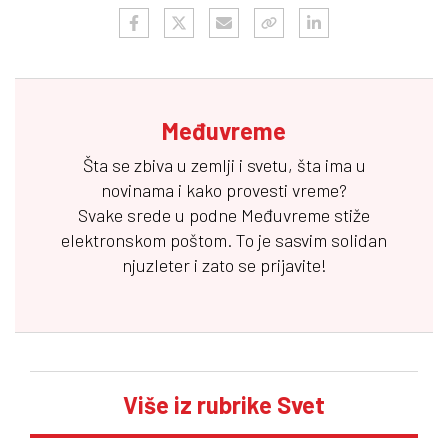
Međuvreme
Šta se zbiva u zemlji i svetu, šta ima u
novinama i kako provesti vreme?
Svake srede u podne
Međuvreme
stiže
elektronskom poštom. To je sasvim solidan
njuzleter i zato se prijavite!
Više iz rubrike Svet