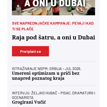
SVE NAPREDNJAČKE KAMPANJE: PEVAJ I KAD
TI SE PLAČE
Raja pod šatru, a oni u Dubai
Pretplati se
ISTRAŽIVANJE NSPM: SRBIJA – JUL 2026.
Umereni optimizam u priči bez
unapred poznatog kraja
INTERVJU: ŽELJKO HUBAČ – PISAC, DRAMATURG I
SCENARISTA
Grogirani Vučić