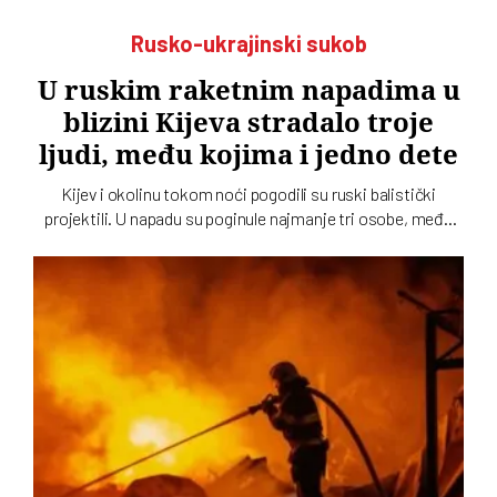
Rusko-ukrajinski sukob
U ruskim raketnim napadima u
blizini Kijeva stradalo troje
ljudi, među kojima i jedno dete
Kijev i okolinu tokom noći pogodili su ruski balistički
projektili. U napadu su poginule najmanje tri osobe, među
kojima je i dete, dok su tri osobe povređene