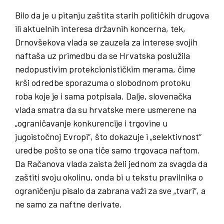
Bilo da je u pitanju zaštita starih političkih drugova
ili aktuelnih interesa državnih koncerna, tek,
Drnovšekova vlada se zauzela za interese svojih
naftaša uz primedbu da se Hrvatska poslužila
nedopustivim protekcionističkim merama, čime
krši odredbe sporazuma o slobodnom protoku
roba koje je i sama potpisala. Dalje, slovenačka
vlada smatra da su hrvatske mere usmerene na
„ograničavanje konkurencije i trgovine u
jugoistočnoj Evropi“, što dokazuje i „selektivnost“
uredbe pošto se ona tiče samo trgovaca naftom.
Da Račanova vlada zaista želi jednom za svagda da
zaštiti svoju okolinu, onda bi u tekstu pravilnika o
ograničenju pisalo da zabrana važi za sve „tvari“, a
ne samo za naftne derivate.