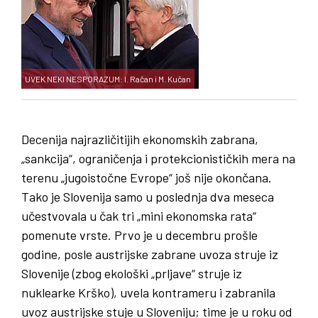
UVEK NEKI NESPORAZUM: I. Račan i M. Kučan
Decenija najrazličitijih ekonomskih zabrana,
„sankcija“, ograničenja i protekcionističkih mera na
terenu „jugoistočne Evrope“ još nije okončana.
Tako je Slovenija samo u poslednja dva meseca
učestvovala u čak tri „mini ekonomska rata“
pomenute vrste. Prvo je u decembru prošle
godine, posle austrijske zabrane uvoza struje iz
Slovenije (zbog ekološki „prljave“ struje iz
nuklearke Krško), uvela kontrameru i zabranila
uvoz austrijske stuje u Sloveniju; time je u roku od