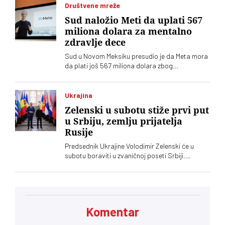
Društvene mreže
Sud naložio Meti da uplati 567
miliona dolara za mentalno
zdravlje dece
Sud u Novom Meksiku presudio je da Meta mora
da plati još 567 miliona dolara zbog
ugrožavanja bezbednosti dece na svojim
platformama. Kompnija odbacuje optužbe i
najavljuje žalbu
Ukrajina
Zelenski u subotu stiže prvi put
u Srbiju, zemlju prijatelja
Rusije
Predsednik Ukrajine Volodimir Zelenski će u
subotu boraviti u zvaničnoj poseti Srbiji.
Ugostitiće ga njegov srposki kolega Aleksandar
Vučić, saopštila je služba za saradnju sa
medijima šefa srpske države
Komentar