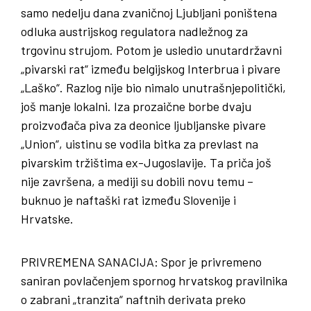
samo nedelju dana zvaničnoj Ljubljani poništena
odluka austrijskog regulatora nadležnog za
trgovinu strujom. Potom je usledio unutardržavni
„pivarski rat“ između belgijskog Interbrua i pivare
„Laško“. Razlog nije bio nimalo unutrašnjepolitički,
još manje lokalni. Iza prozaične borbe dvaju
proizvođača piva za deonice ljubljanske pivare
„Union“, uistinu se vodila bitka za prevlast na
pivarskim tržištima ex-Jugoslavije. Ta priča još
nije završena, a mediji su dobili novu temu –
buknuo je naftaški rat između Slovenije i
Hrvatske.
PRIVREMENA
SANACIJA
: Spor je privremeno
saniran povlačenjem spornog hrvatskog pravilnika
o zabrani „tranzita“ naftnih derivata preko