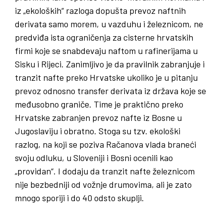
iz „ekoloških“ razloga dopušta prevoz naftnih
derivata samo morem, u vazduhu i železnicom, ne
predviđa ista ograničenja za cisterne hrvatskih
firmi koje se snabdevaju naftom u rafinerijama u
Sisku i Rijeci. Zanimljivo je da pravilnik zabranjuje i
tranzit nafte preko Hrvatske ukoliko je u pitanju
prevoz odnosno transfer derivata iz država koje se
međusobno graniče. Time je praktično preko
Hrvatske zabranjen prevoz nafte iz Bosne u
Jugoslaviju i obratno. Stoga su tzv. ekološki
razlog, na koji se poziva Račanova vlada braneći
svoju odluku, u Sloveniji i Bosni ocenili kao
„providan“. I dodaju da tranzit nafte železnicom
nije bezbedniji od vožnje drumovima, ali je zato
mnogo sporiji i do 40 odsto skuplji.