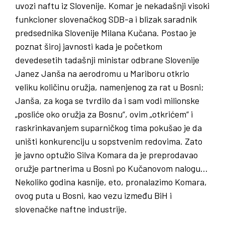
uvozi naftu iz Slovenije. Komar je nekadašnji visoki
funkcioner slovenačkog SDB-a i blizak saradnik
predsednika Slovenije Milana Kučana. Postao je
poznat široj javnosti kada je početkom
devedesetih tadašnji ministar odbrane Slovenije
Janez Janša na aerodromu u Mariboru otkrio
veliku količinu oružja, namenjenog za rat u Bosni;
Janša, za koga se tvrdilo da i sam vodi milionske
„posliće oko oružja za Bosnu“, ovim „otkrićem“ i
raskrinkavanjem suparničkog tima pokušao je da
uništi konkurenciju u sopstvenim redovima. Zato
je javno optužio Silva Komara da je preprodavao
oružje partnerima u Bosni po Kučanovom nalogu…
Nekoliko godina kasnije, eto, pronalazimo Komara,
ovog puta u Bosni, kao vezu između BiH i
slovenačke naftne industrije.