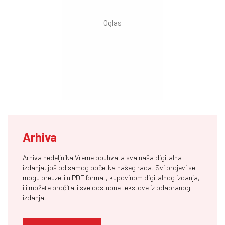
Arhiva
Arhiva nedeljnika Vreme obuhvata sva naša digitalna
izdanja, još od samog početka našeg rada. Svi brojevi se
mogu preuzeti u PDF format, kupovinom digitalnog izdanja,
ili možete pročitati sve dostupne tekstove iz odabranog
izdanja.