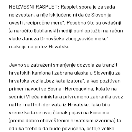
NEIZVESNI
RASPLET
: Rasplet spora je za sada
neizvestan, a nije isključeno ni da će Slovenija
uvesti „recipročne mere“. Posebno što su ovdašnji
(a naročito ljubljanski) mediji puni optužbi na račun
vlade Janeza Drnovšeka zbog „suviše meke“
reakcije na potez Hrvatske.
Javno su zatraženi smanjenje dozvola za tranzit
hrvatskih kamiona i zabrana ulaska u Sloveniju za
hrvatska vozila „bez katalizatora“, a kao pozitivan
primer navodi se Bosna i Hercegovina, koja je na
sednici Vijeća ministara privremeno zabranila uvoz
nafte i naftnih derivata iz Hrvatske. Iako bi u
vreme kada se ovaj članak pojavi na kioscima
(prema dobro obaveštenim hrvatskim izvorima) ta
odluka trebalo da bude povučena, ostaje velika