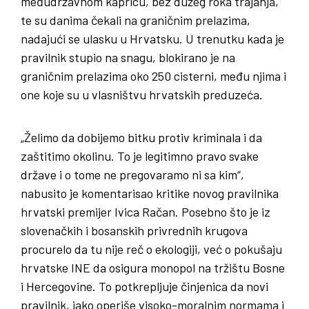
međudržavnom kapricu, bez dužeg roka trajanja,
te su danima čekali na graničnim prelazima,
nadajući se ulasku u Hrvatsku. U trenutku kada je
pravilnik stupio na snagu, blokirano je na
graničnim prelazima oko 250 cisterni, među njima i
one koje su u vlasništvu hrvatskih preduzeća.
„Želimo da dobijemo bitku protiv kriminala i da
zaštitimo okolinu. To je legitimno pravo svake
države i o tome ne pregovaramo ni sa kim“,
nabusito je komentarisao kritike novog pravilnika
hrvatski premijer Ivica Račan. Posebno što je iz
slovenačkih i bosanskih privrednih krugova
procurelo da tu nije reč o ekologiji, već o pokušaju
hrvatske INE da osigura monopol na tržištu Bosne
i Hercegovine. To potkrepljuje činjenica da novi
pravilnik, iako operiše visoko-moralnim normama i