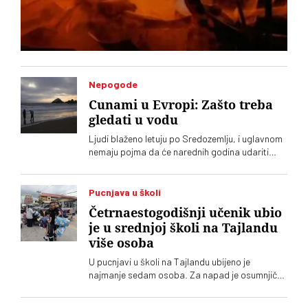
Nepogode
Cunami u Evropi: Zašto treba
gledati u vodu
Ljudi blaženo letuju po Sredozemlju, i uglavnom
nemaju pojma da će narednih godina udariti
veliki cunami. A neznanje može da se plati
životom
Pucnjava u školi
Četrnaestogodišnji učenik ubio
je u srednjoj školi na Tajlandu
više osoba
U pucnjavi u školi na Tajlandu ubijeno je
najmanje sedam osoba. Za napad je osumnjičen
četrnaestogodišnji učenik