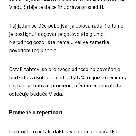
Vladu Srbije te da će ih uprava proslediti.
Taj jedan se tiče poboljšanja uslova rada, i o tome
je postignut dogovor pogotovo što glumci
Narodnog pozorišta nemaju velike zamerke
povodom tog pitanja.
Ostali zahtevi se pre svega odnose na povećanje
budžeta za kulturu, sad je 0,67% najniži u regionu,
i ostale sistemske promene, o čemu će morati da
odlučuje buduća Vlada.
Promene u repertoaru
Pozorišta u petak, dakle dva dana pre početka