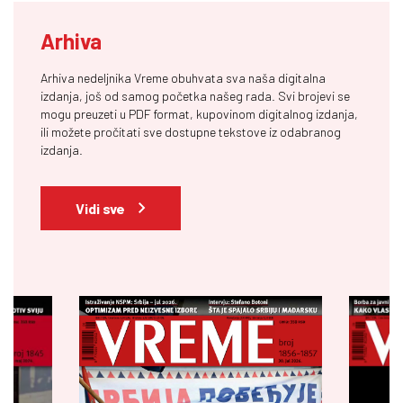
Arhiva
Arhiva nedeljnika Vreme obuhvata sva naša digitalna
izdanja, još od samog početka našeg rada. Svi brojevi se
mogu preuzeti u PDF format, kupovinom digitalnog izdanja,
ili možete pročitati sve dostupne tekstove iz odabranog
izdanja.
Vidi sve