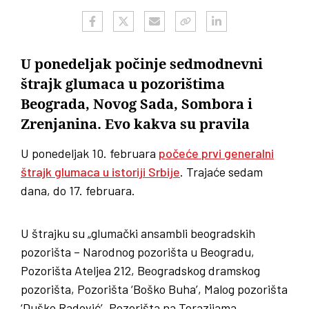
U ponedeljak počinje sedmodnevni
štrajk glumaca u pozorištima
Beograda, Novog Sada, Sombora i
Zrenjanina. Evo kakva su pravila
U ponedeljak 10. februara
počeće prvi generalni
štrajk glumaca u istoriji Srbije
. Trajaće sedam
dana, do 17. februara.
U štrajku su „glumački ansambli beogradskih
pozorišta – Narodnog pozorišta u Beogradu,
Pozorišta Ateljea 212, Beogradskog dramskog
pozorišta, Pozorišta ‘Boško Buha’, Malog pozorišta
‘Duško Radović’, Pozorišta na Terazijama,