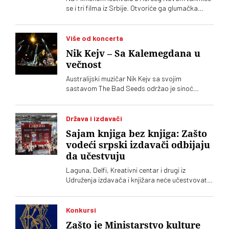
se i tri filma iz Srbije. Otvoriće ga glumačka
legenda Bogdan Diklić. Pokriovitelj festivala je
Crnogorsko ministarstvo kulture
Više od koncerta
Nik Kejv – Sa Kalemegdana u
večnost
Australijski muzičar Nik Kejv sa svojim
sastavom The Bad Seeds održao je sinoć
koncert na prostoru Donjeg grada Beogradske
tvrđave, u okviru evropske letnje turneje
Država i izdavači
Sajam knjiga bez knjiga: Zašto
vodeći srpski izdavači odbijaju
da učestvuju
Laguna, Delfi, Kreativni centar i drugi iz
Udruženja izdavača i knjižara neće učestvovati
na ovogodišnjem Sajmu knjiga. Takvu odluku su
još prošle godine doneli Clio, Arhipelag,
Geopopetika i drugi iz Udruženja profesionalnih
Konkursi
izdavača
Zašto je Ministarstvo kulture