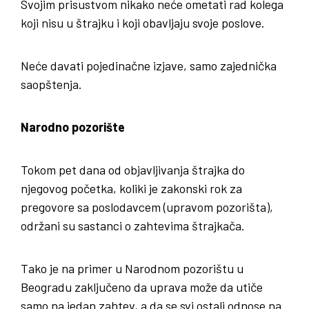
Svojim prisustvom nikako neće ometati rad kolega
koji nisu u štrajku i koji obavljaju svoje poslove.
Neće davati pojedinačne izjave, samo zajednička
saopštenja.
Narodno pozorište
Tokom pet dana od objavljivanja štrajka do
njegovog početka, koliki je zakonski rok za
pregovore sa poslodavcem (upravom pozorišta),
održani su sastanci o zahtevima štrajkača.
Tako je na primer u Narodnom pozorištu u
Beogradu zaključeno da uprava može da utiče
samo na jedan zahtev, a da se svi ostali odnose na