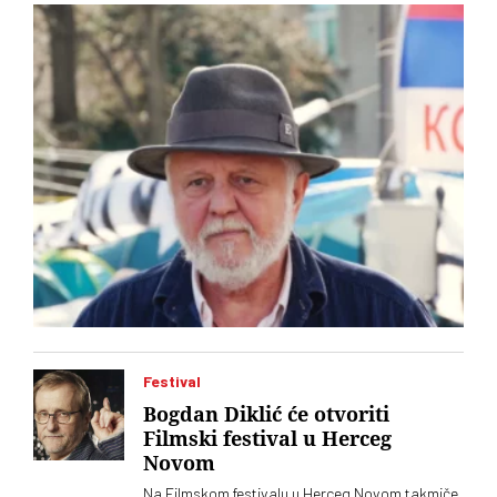
kompanija m:tel iz Republike Srpske
Festival
Bogdan Diklić će otvoriti
Filmski festival u Herceg
Novom
Na Filmskom festivalu u Herceg Novom takmiče