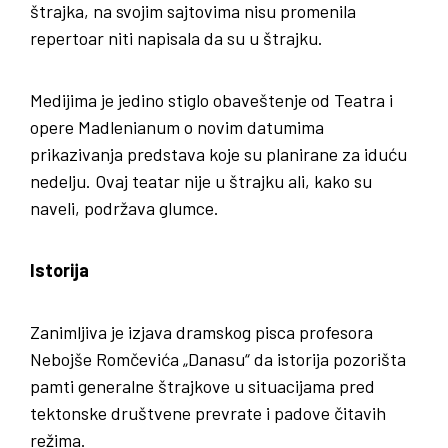
štrajka, na svojim sajtovima nisu promenila
repertoar niti napisala da su u štrajku.
Medijima je jedino stiglo obaveštenje od Teatra i
opere Madlenianum o novim datumima
prikazivanja predstava koje su planirane za iduću
nedelju. Ovaj teatar nije u štrajku ali, kako su
naveli, podržava glumce.
Istorija
Zanimljiva je izjava dramskog pisca profesora
Nebojše Romčevića „Danasu“ da istorija pozorišta
pamti generalne štrajkove u situacijama pred
tektonske društvene prevrate i padove čitavih
režima.