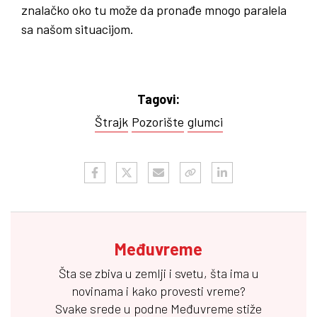
znalačko oko tu može da pronađe mnogo paralela
sa našom situacijom.
Tagovi:
Štrajk
Pozorište
glumci
Međuvreme
Šta se zbiva u zemlji i svetu, šta ima u
novinama i kako provesti vreme?
Svake srede u podne
Međuvreme
stiže