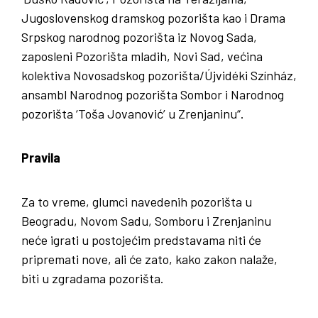
Jugoslovenskog dramskog pozorišta kao i Drama
Srpskog narodnog pozorišta iz Novog Sada,
zaposleni Pozorišta mladih, Novi Sad, većina
kolektiva Novosadskog pozorišta/Újvidéki Színház,
ansambl Narodnog pozorišta Sombor i Narodnog
pozorišta ‘Toša Jovanović’ u Zrenjaninu“.
Pravila
Za to vreme, glumci navedenih pozorišta u
Beogradu, Novom Sadu, Somboru i Zrenjaninu
neće igrati u postojećim predstavama niti će
pripremati nove, ali će zato, kako zakon nalaže,
biti u zgradama pozorišta.