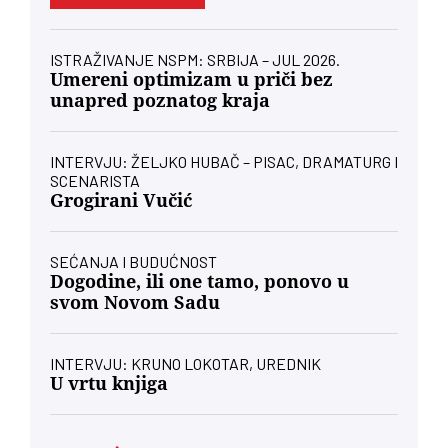
ISTRAŽIVANJE NSPM: SRBIJA – JUL 2026.
Umereni optimizam u priči bez
unapred poznatog kraja
INTERVJU: ŽELJKO HUBAČ – PISAC, DRAMATURG I
SCENARISTA
Grogirani Vučić
SEĆANJA I BUDUĆNOST
Dogodine, ili one tamo, ponovo u
svom Novom Sadu
INTERVJU: KRUNO LOKOTAR, UREDNIK
U vrtu knjiga