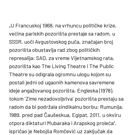
„U Francuskoj 1968, na vrhuncu političke krize,
većina pariskih pozorišta prestaje sa radom, u
SSSR, uoči Avgustovskog puča, značajan broj
pozorišta obustavlja rad zbog političkih
represalija; SAD, za vreme Vijetnamskog rata,
pozorišta kao The Living Theatre i The Public
Theatre su odigrala ogromnu ulogu kojom su
postali jedni od ugaonih kamenova savremene
ideje angažovanog pozorišta. Engleska (1978),
tokom ’Zime nezadovoljstva’ pozorišta prestaju sa
radom da bi podržala sindikalnu borbu; Rumunija,
1989. pred pad Čaušeskua, Egipat, 2011, u okviru
otpora diktaturi Mubaraka i Arapskog proleća“,
ispričao je Nebojša Romčević uz zaključak da