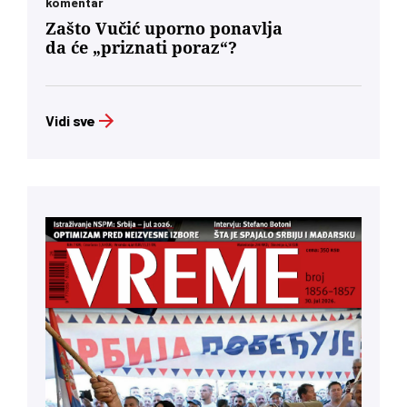
komentar
Zašto Vučić uporno ponavlja
da će „priznati poraz“?
Vidi sve