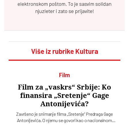
elektronskom poštom. To je sasvim solidan
njuzleter i zato se prijavite!
Više iz rubrike Kultura
Film
Film za „vaskrs“ Srbije: Ko
finansira „Sretenje“ Gage
Antonijevića?
Završeno je snimanje filma „Sretenje“ Predraga Gage
Antonijevića. O njemu se govori kao o nacionalnom
projektu. Odnedavno se kao njegov producent pojavila