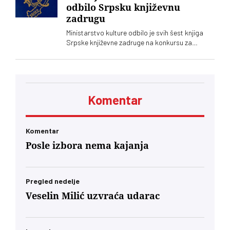
odbilo Srpsku književnu
zadrugu
Ministarstvo kulture odbilo je svih šest knjiga
Srpske književne zadruge na konkursu za
kapitalna dela, što se još nikad nije desilo.
Podsetimo da je predsednik SKZ profesor Milo
Lompar
Komentar
Komentar
Posle izbora nema kajanja
Pregled nedelje
Veselin Milić uzvraća udarac