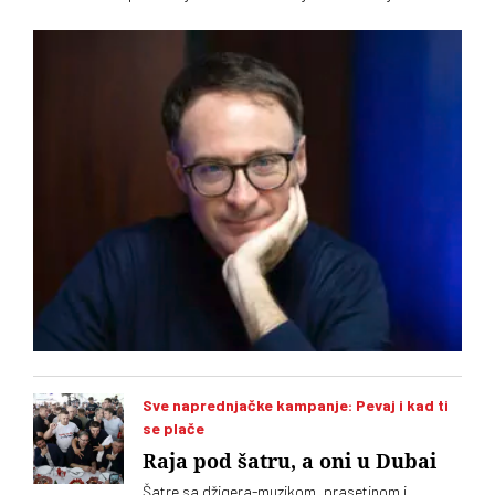
To u intervjuu za novi dvobroj „Vremena“ kaže istoričar
Stefano Botoni koji poredi političku situaciju u Srbiji i
Mađarskoj
Sve naprednjačke kampanje: Pevaj i kad ti
se plače
Raja pod šatru, a oni u Dubai
Šatre sa džigera-muzikom, prasetinom i