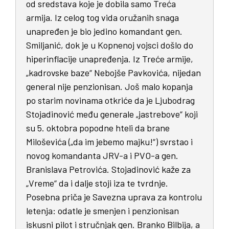
od sredstava koje je dobila samo Treća
armija. Iz celog tog vida oružanih snaga
unapređen je bio jedino komandant gen.
Smiljanić, dok je u Kopnenoj vojsci došlo do
hiperinflacije unapređenja. Iz Treće armije,
„kadrovske baze“ Nebojše Pavkovića, nijedan
general nije penzionisan. Još malo kopanja
po starim novinama otkriće da je Ljubodrag
Stojadinović među generale „jastrebove“ koji
su 5. oktobra popodne hteli da brane
Miloševića („da im jebemo majku!“) svrstao i
novog komandanta JRV-a i PVO-a gen.
Branislava Petrovića. Stojadinović kaže za
„Vreme“ da i dalje stoji iza te tvrdnje.
Posebna priča je Savezna uprava za kontrolu
letenja: odatle je smenjen i penzionisan
iskusni pilot i stručnjak gen. Branko Bilbija, a