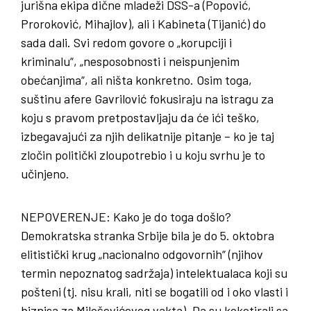
jurišna ekipa dične mladeži DSS-a (Popović,
Proroković, Mihajlov), ali i Kabineta (Tijanić) do
sada dali. Svi redom govore o „korupciji i
kriminalu“, „nesposobnosti i neispunjenim
obećanjima“, ali ništa konkretno. Osim toga,
suštinu afere Gavrilović fokusiraju na istragu za
koju s pravom pretpostavljaju da će ići teško,
izbegavajući za njih delikatnije pitanje – ko je taj
zločin politički zloupotrebio i u koju svrhu je to
učinjeno.
NEPOVERENJE
: Kako je do toga došlo?
Demokratska stranka Srbije bila je do 5. oktobra
elitistički krug „nacionalno odgovornih“ (njihov
termin nepoznatog sadržaja) intelektualaca koji su
pošteni (tj. nisu krali, niti se bogatili od i oko vlasti i
biznisa za Miloševićevog vakta). Da su koketirali sa