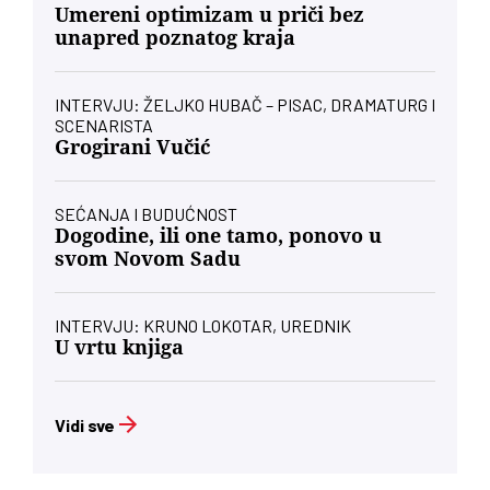
Umereni optimizam u priči bez
unapred poznatog kraja
INTERVJU: ŽELJKO HUBAČ – PISAC, DRAMATURG I
SCENARISTA
Grogirani Vučić
SEĆANJA I BUDUĆNOST
Dogodine, ili one tamo, ponovo u
svom Novom Sadu
INTERVJU: KRUNO LOKOTAR, UREDNIK
U vrtu knjiga
Vidi sve