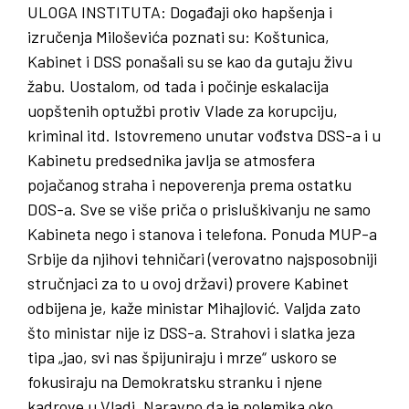
ULOGA
INSTITUTA
: Događaji oko hapšenja i
izručenja Miloševića poznati su: Koštunica,
Kabinet i DSS ponašali su se kao da gutaju živu
žabu. Uostalom, od tada i počinje eskalacija
uopštenih optužbi protiv Vlade za korupciju,
kriminal itd. Istovremeno unutar vođstva DSS-a i u
Kabinetu predsednika javlja se atmosfera
pojačanog straha i nepoverenja prema ostatku
DOS-a. Sve se više priča o prisluškivanju ne samo
Kabineta nego i stanova i telefona. Ponuda MUP-a
Srbije da njihovi tehničari (verovatno najsposobniji
stručnjaci za to u ovoj državi) provere Kabinet
odbijena je, kaže ministar Mihajlović. Valjda zato
što ministar nije iz DSS-a. Strahovi i slatka jeza
tipa „jao, svi nas špijuniraju i mrze“ uskoro se
fokusiraju na Demokratsku stranku i njene
kadrove u Vladi. Naravno da je polemika oko