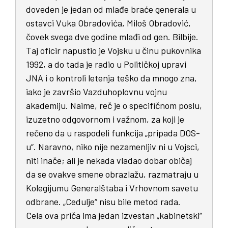
doveden je jedan od mlađe braće generala u
ostavci Vuka Obradovića, Miloš Obradović,
čovek svega dve godine mlađi od gen. Bilbije.
Taj oficir napustio je Vojsku u činu pukovnika
1992, a do tada je radio u Političkoj upravi
JNA i o kontroli letenja teško da mnogo zna,
iako je završio Vazduhoplovnu vojnu
akademiju. Naime, reč je o specifičnom poslu,
izuzetno odgovornom i važnom, za koji je
rečeno da u raspodeli funkcija „pripada DOS-
u“. Naravno, niko nije nezamenljiv ni u Vojsci,
niti inače; ali je nekada vladao dobar običaj
da se ovakve smene obrazlažu, razmatraju u
Kolegijumu Generalštaba i Vrhovnom savetu
odbrane. „Cedulje“ nisu bile metod rada.
Cela ova priča ima jedan izvestan „kabinetski“