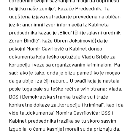
određenim svojim saznanjima mogli da doprinesu
boljitku naše zemlje“, kazaće Predsednik. Ta
uopštena izjava sutradan je prevedena na običan
jezik: anonimni izvor informacija iz Kabineta
predsednika kazao je „Blicu“ (čiji je „glavni urednik
Zoran Đinđić“, kaže Obren Joksimović) da je
pokojni Momir Gavrilović u Kabinet doneo
dokumenta koja teško optužuju Vladu Srbije za
korupciju i veze sa organizovanim kriminalom. Pa
sad: ako je tako, onda je blizu pameti ko je mogao
da ga ubije i za čiji račun… U svađi koja je nastala
posle toga pale su teške reči sa svih strana: Vlada,
DOS i Demokratska stranka tražile su i traže
konkretne dokaze za „korupciju i kriminal“, kao i da
vide ta „dokumenta“ Momira Gavrilovića; DSS i
Kabinet predsednika (razlika se tu skoro sasvim
izgubila, o čemu kasnije) morali su da priznaju da,