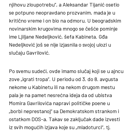
njihovu zloupotrebu“, a Aleksandar Tijanić osetio
se potpuno neopravdano prozvanim, mada je u
kritično vreme i on bio na odmoru. U beogradskim
novinarskim krugovima mnogo se češće pominje
ime Ljiljane Nedeljković, šefa Kabineta. Gđa
Nedeljković još se nije izjasnila o svojoj ulozi u
slučaju Gavrilović.
Po svemu sudeći, ovde imamo slučaj koji se u ajncu
zove „igrati tropa“. U periodu od 3. do 8. avgusta
nekome u Kabinetu ili na nekom drugom mestu
pala je na pamet nesrećna ideja da od ubistva
Momira Gavrilovića napravi političke poene u
„borbi neprestanoj“ sa Demokratskom strankom i
ostatkom DOS-a. Takav se zaključak dade izvesti
iz svih mogućih izjava koje su „mladoturci“, tj.