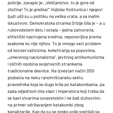
policije, zavapio je: „Veličanstvo, to je gore od
zločina! To je greška!“ Vojislav Koštunica i njegovi
ljudi ušli su u politiku na velika vrata, a sa malim
iskustvom. Demokratska stranka Srbije bila je – a u
rukovodećem delu i ostala – jedna zatvorena,
elitistički nastrojena sredina, nepoverljiva prema
svakome ko nije njihov. To je mnogo veći problem
od konzervativizma, koketiranja sa popovima,
„umerenog nacionalizma“, jevtinog antikomunizma
i sličnih osobina svojstvenih strankama
tradicionalne desnice. Na izvestan način DSS
podseća na neku ranohrišćansku sektu
pravednika koja se dugo krila po katakombama, pa
sada odjednom ima vlast i imperatora koji treba da
se bavi stvarima ovosvetskim i ne baš duhovnim;
na primer održavanjem katakombi zbog
kanalizacije. Kao da su se preko volje spetljali sa