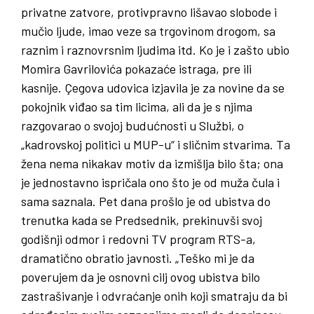
privatne zatvore, protivpravno lišavao slobode i
mučio ljude, imao veze sa trgovinom drogom, sa
raznim i raznovrsnim ljudima itd. Ko je i zašto ubio
Momira Gavrilovića pokazaće istraga, pre ili
kasnije. Çegova udovica izjavila je za novine da se
pokojnik viđao sa tim licima, ali da je s njima
razgovarao o svojoj budućnosti u Službi, o
„kadrovskoj politici u MUP-u“ i sličnim stvarima. Ta
žena nema nikakav motiv da izmišlja bilo šta; ona
je jednostavno ispričala ono što je od muža čula i
sama saznala. Pet dana prošlo je od ubistva do
trenutka kada se Predsednik, prekinuvši svoj
godišnji odmor i redovni TV program RTS-a,
dramatično obratio javnosti. „Teško mi je da
poverujem da je osnovni cilj ovog ubistva bilo
zastrašivanje i odvraćanje onih koji smatraju da bi