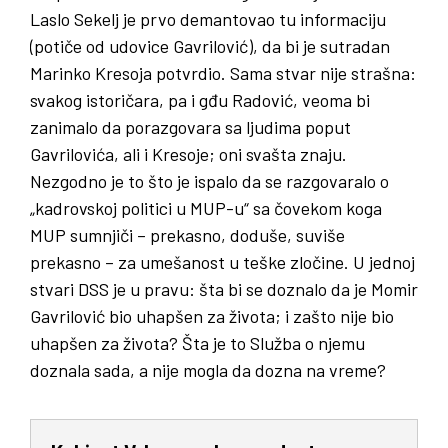
Laslo Sekelj je prvo demantovao tu informaciju
(potiče od udovice Gavrilović), da bi je sutradan
Marinko Kresoja potvrdio. Sama stvar nije strašna:
svakog istoričara, pa i gđu Radović, veoma bi
zanimalo da porazgovara sa ljudima poput
Gavrilovića, ali i Kresoje; oni svašta znaju.
Nezgodno je to što je ispalo da se razgovaralo o
„kadrovskoj politici u MUP-u“ sa čovekom koga
MUP sumnjiči – prekasno, doduše, suviše
prekasno – za umešanost u teške zločine. U jednoj
stvari DSS je u pravu: šta bi se doznalo da je Momir
Gavrilović bio uhapšen za života; i zašto nije bio
uhapšen za života? Šta je to Služba o njemu
doznala sada, a nije mogla da dozna na vreme?