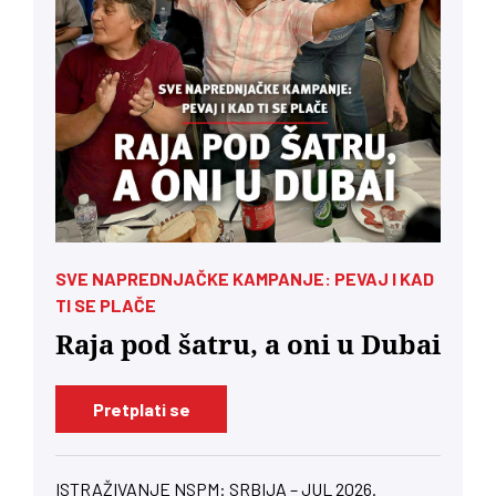
SVE NAPREDNJAČKE KAMPANJE: PEVAJ I KAD
TI SE PLAČE
Raja pod šatru, a oni u Dubai
Pretplati se
ISTRAŽIVANJE NSPM: SRBIJA – JUL 2026.