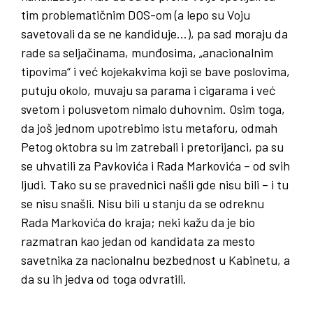
tim problematičnim DOS-om (a lepo su Voju
savetovali da se ne kandiduje…), pa sad moraju da
rade sa seljačinama, munđosima, „anacionalnim
tipovima“ i već kojekakvima koji se bave poslovima,
putuju okolo, muvaju sa parama i cigarama i već
svetom i polusvetom nimalo duhovnim. Osim toga,
da još jednom upotrebimo istu metaforu, odmah
Petog oktobra su im zatrebali i pretorijanci, pa su
se uhvatili za Pavkovića i Rada Markovića – od svih
ljudi. Tako su se pravednici našli gde nisu bili – i tu
se nisu snašli. Nisu bili u stanju da se odreknu
Rada Markovića do kraja; neki kažu da je bio
razmatran kao jedan od kandidata za mesto
savetnika za nacionalnu bezbednost u Kabinetu, a
da su ih jedva od toga odvratili.