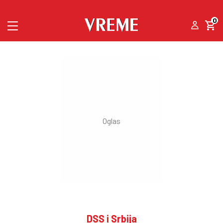
0
DSS i Srbija