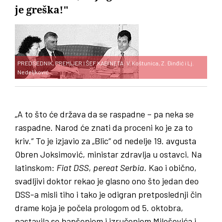
je greška!"
PREDSEDNIK, PREMIJER I ŠEF KABINETA: V. Koštunica, Z. Đinđić i Lj.
Nedeljković
„A to što će država da se raspadne – pa neka se
raspadne. Narod će znati da proceni ko je za to
kriv.“ To je izjavio za „Blic“ od nedelje 19. avgusta
Obren Joksimović, ministar zdravlja u ostavci. Na
latinskom:
Fiat
DSS
,
pereat
Serbia
. Kao i obično,
svadljivi doktor rekao je glasno ono što jedan deo
DSS-a misli tiho i tako je odigran pretposlednji čin
drame koja je počela prologom od 5. oktobra,
nastavila se hapšenjem i izručenjem Miloševića i