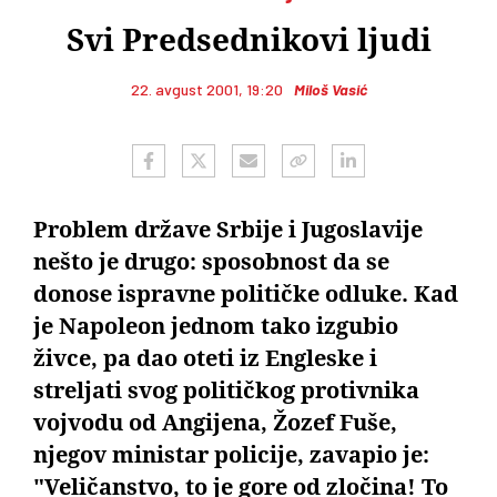
Svi Predsednikovi ljudi
22. avgust 2001, 19:20
Miloš Vasić
Problem države Srbije i Jugoslavije
nešto je drugo: sposobnost da se
donose ispravne političke odluke. Kad
je Napoleon jednom tako izgubio
živce, pa dao oteti iz Engleske i
streljati svog političkog protivnika
vojvodu od Angijena, Žozef Fuše,
njegov ministar policije, zavapio je:
"Veličanstvo, to je gore od zločina! To