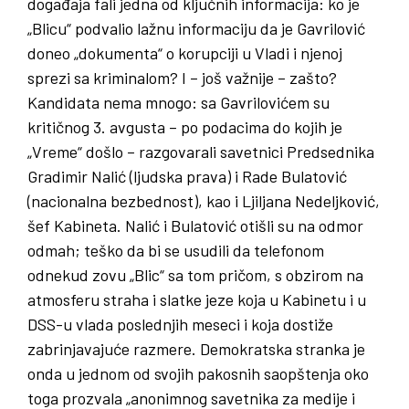
događaja fali jedna od ključnih informacija: ko je
„Blicu“ podvalio lažnu informaciju da je Gavrilović
doneo „dokumenta“ o korupciji u Vladi i njenoj
sprezi sa kriminalom? I – još važnije – zašto?
Kandidata nema mnogo: sa Gavrilovićem su
kritičnog 3. avgusta – po podacima do kojih je
„Vreme“ došlo – razgovarali savetnici Predsednika
Gradimir Nalić (ljudska prava) i Rade Bulatović
(nacionalna bezbednost), kao i Ljiljana Nedeljković,
šef Kabineta. Nalić i Bulatović otišli su na odmor
odmah; teško da bi se usudili da telefonom
odnekud zovu „Blic“ sa tom pričom, s obzirom na
atmosferu straha i slatke jeze koja u Kabinetu i u
DSS-u vlada poslednjih meseci i koja dostiže
zabrinjavajuće razmere. Demokratska stranka je
onda u jednom od svojih pakosnih saopštenja oko
toga prozvala „anonimnog savetnika za medije i