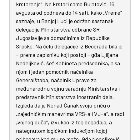
krstarenje“. Ne krstari samo Bulatović: 16.
avgusta od podneva do 14 sati, kako „Vreme“
saznaje, u Banjoj Luci je održan sastanak
delegacije Ministarstva odbrane SR
Jugoslavije sa domaćinima iz Republike
Srpske. Na čelu delegacije iz Beograda bila je
– prema zapisniku koji postoji – gđa Ljiljana
Nedeljković, šef Kabineta predsednika, a sa
njom i jedan pomoćnik načelnika
Generalštaba, načelnik Uprave za
međunarodnu vojnu saradnju Ministarstva i
predstavnik Ministarstva inostranih dela.
Izgleda da je Nenad Čanak svoju priču o
„zajedničkim manevrima VRS-a i VJ-a“, a radi
„vojnog puča“, izvukao iz tog događaja, a
nategnutom logičkom indukcijom kojoj
pribegava kad mu se može. Gđa Nedeljković