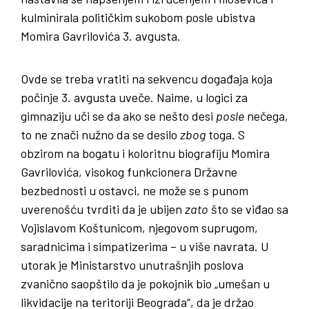
kulminirala političkim sukobom posle ubistva
Momira Gavrilovića 3. avgusta.
Ovde se treba vratiti na sekvencu događaja koja
počinje 3. avgusta uveče. Naime, u logici za
gimnaziju uči se da ako se nešto desi
posle
nečega,
to ne znači nužno da se desilo
zbog
toga. S
obzirom na bogatu i koloritnu biografiju Momira
Gavrilovića, visokog funkcionera Državne
bezbednosti u ostavci, ne može se s punom
uverenošću tvrditi da je ubijen
zato
što se viđao sa
Vojislavom Koštunicom, njegovom suprugom,
saradnicima i simpatizerima – u više navrata. U
utorak je Ministarstvo unutrašnjih poslova
zvanično saopštilo da je pokojnik bio „umešan u
likvidacije na teritoriji Beograda“, da je držao