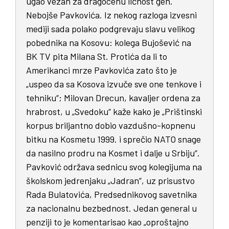
ugao vezan za dragocenu ličnost gen.
Nebojše Pavkovića. Iz nekog razloga izvesni
mediji sada polako podgrevaju slavu velikog
pobednika na Kosovu: kolega Bujošević na
BK TV pita Milana St. Protića da li to
Amerikanci mrze Pavkovića zato što je
„uspeo da sa Kosova izvuče sve one tenkove i
tehniku“; Milovan Drecun, kavaljer ordena za
hrabrost, u „Svedoku“ kaže kako je „Prištinski
korpus briljantno dobio vazdušno-kopnenu
bitku na Kosmetu 1999. i sprečio NATO snage
da nasilno prodru na Kosmet i dalje u Srbiju“.
Pavković održava sednicu svog kolegijuma na
školskom jedrenjaku „Jadran“, uz prisustvo
Rada Bulatovića, Predsednikovog savetnika
za nacionalnu bezbednost. Jedan general u
penziji to je komentarisao kao „oproštajno