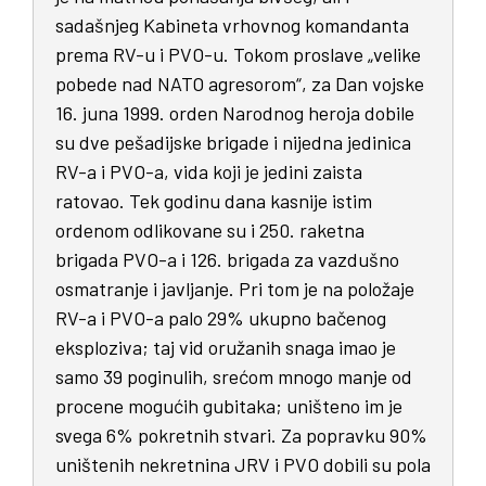
sadašnjeg Kabineta vrhovnog komandanta
prema RV-u i PVO-u. Tokom proslave „velike
pobede nad NATO agresorom“, za Dan vojske
16. juna 1999. orden Narodnog heroja dobile
su dve pešadijske brigade i nijedna jedinica
RV-a i PVO-a, vida koji je jedini zaista
ratovao. Tek godinu dana kasnije istim
ordenom odlikovane su i 250. raketna
brigada PVO-a i 126. brigada za vazdušno
osmatranje i javljanje. Pri tom je na položaje
RV-a i PVO-a palo 29% ukupno bačenog
eksploziva; taj vid oružanih snaga imao je
samo 39 poginulih, srećom mnogo manje od
procene mogućih gubitaka; uništeno im je
svega 6% pokretnih stvari. Za popravku 90%
uništenih nekretnina JRV i PVO dobili su pola