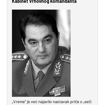
Kabinet Vrhovnog komandanta
„Vreme“ je već najavilo nastavak priče o „seči