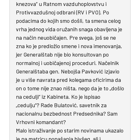
knezova“ u Ratnom vazduhoplovstvu i
Protivvazdušnoj odbrani (RV i PVO). Po
podacima do kojih smo došli, ta smena celog
vrha jednog vida oružanih snaga obavljena je
na način neuobičajen. Pre svega, još se ne
zna ko je predložio smene i nova imenovanja,
jer Generalštab nije bio konsultovan po
normalnoj i uobičajenoj proceduri. Načelnik
Generalštaba gen. Nebojša Pavković izjavio
je u više navrata pred kolegama oficirima da
on o tome nije znao ništa, nego da je to „došlo
na cedulji“ iz Kabineta. Ko je ispisao
„cedulju“? Rade Bulatović, savetnik za
nacionalnu bezbednost Predsednika? Sam
Vrhovni komandant?
Malo istraživanje po starim novinama ukazalo
je na matricu ponašanja bivšeg, ali i