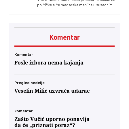
političke elite mađarske manjine u susednim
zemljama. Poruka upućena Ištvanu Pastoru i
Kelemenu Hunoru u Rumuniji bila je jasna: ‘Sada
ćete da ućutite i slušate naređenja. Neće vam
biti prijatno. Dobićete znatno manje novca pod
neuporedivo oštrijim uslovima, jer ste od prvog
Komentar
minuta bili lojalni, entuzijastični saučesnici
Orbana i ko zna kojih sve lokalnih diktatora u
regionu.’… U današnjim okvirima, glas
mađarske dijaspore u Berlinu će za Budimpeštu
Komentar
verovatno nositi veću političku težinu od glasa
Posle izbora nema kajanja
Mađara u Subotici. To jeste politički škakljivo,
ali to je ideja nacionalnog identiteta konačno
usidrena u 21. vek – svesno odvojena od
toksične prošlosti koja nam je trovala društvo
Pregled nedelje
decenijama”
Veselin Milić uzvraća udarac
komentar
Zašto Vučić uporno ponavlja
da će „priznati poraz“?