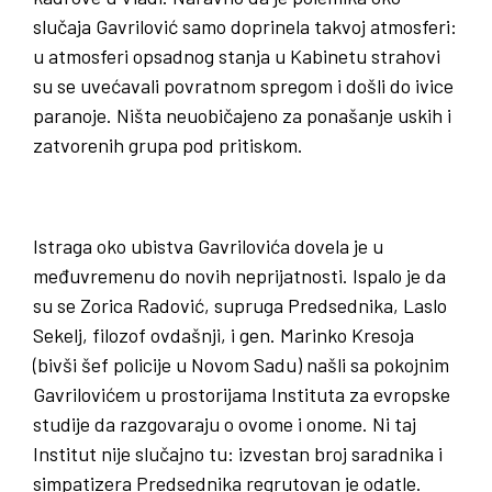
slučaja Gavrilović samo doprinela takvoj atmosferi:
u atmosferi opsadnog stanja u Kabinetu strahovi
su se uvećavali povratnom spregom i došli do ivice
paranoje. Ništa neuobičajeno za ponašanje uskih i
zatvorenih grupa pod pritiskom.
Istraga oko ubistva Gavrilovića dovela je u
međuvremenu do novih neprijatnosti. Ispalo je da
su se Zorica Radović, supruga Predsednika, Laslo
Sekelj, filozof ovdašnji, i gen. Marinko Kresoja
(bivši šef policije u Novom Sadu) našli sa pokojnim
Gavrilovićem u prostorijama Instituta za evropske
studije da razgovaraju o ovome i onome. Ni taj
Institut nije slučajno tu: izvestan broj saradnika i
simpatizera Predsednika regrutovan je odatle.