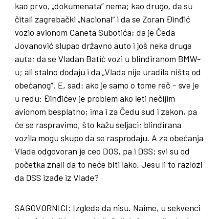
kao prvo, „dokumenata“ nema; kao drugo, da su
čitali zagrebački „Nacional“ i da se Zoran Đinđić
vozio avionom Caneta Subotića; da je Čeda
Jovanović slupao državno auto i još neka druga
auta; da se Vladan Batić vozi u blindiranom BMW-
u; ali stalno dodaju i da „Vlada nije uradila ništa od
obećanog“. E, sad: ako je samo o tome reč – sve je
u redu: Đinđićev je problem ako leti nečijim
avionom besplatno; ima i za Čedu sud i zakon, pa
će se raspravimo, što kažu seljaci; blindirana
vozila mogu skupo da se rasprodaju. A za obećanja
Vlade odgovoran je ceo DOS, pa i DSS; svi su od
početka znali da to neće biti lako. Jesu li to razlozi
da DSS izađe iz Vlade?
SAGOVORNICI
: Izgleda da nisu. Naime, u sekvenci