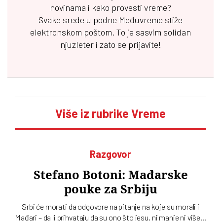
novinama i kako provesti vreme?
Svake srede u podne
Međuvreme
stiže
elektronskom poštom. To je sasvim solidan
njuzleter i zato se prijavite!
Više iz rubrike Vreme
Razgovor
Stefano Botoni: Mađarske
pouke za Srbiju
Srbi će morati da odgovore na pitanje na koje su morali i
Mađari – da li prihvataju da su ono što jesu, ni manje ni više…