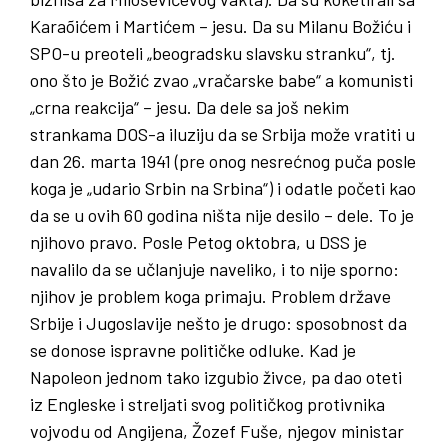
Karaõićem i Martićem – jesu. Da su Milanu Božiću i
SPO-u preoteli „beogradsku slavsku stranku“, tj.
ono što je Božić zvao „vračarske babe“ a komunisti
„crna reakcija“ – jesu. Da dele sa još nekim
strankama DOS-a iluziju da se Srbija može vratiti u
dan 26. marta 1941 (pre onog nesrećnog puča posle
koga je „udario Srbin na Srbina“) i odatle početi kao
da se u ovih 60 godina ništa nije desilo – dele. To je
njihovo pravo. Posle Petog oktobra, u DSS je
navalilo da se učlanjuje naveliko, i to nije sporno:
njihov je problem koga primaju. Problem države
Srbije i Jugoslavije nešto je drugo: sposobnost da
se donose ispravne političke odluke. Kad je
Napoleon jednom tako izgubio živce, pa dao oteti
iz Engleske i streljati svog političkog protivnika
vojvodu od Angijena, Žozef Fuše, njegov ministar