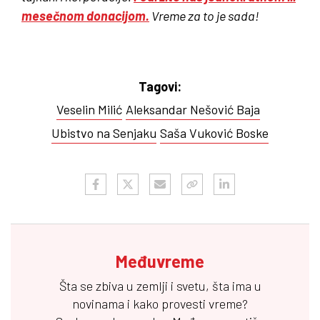
mesečnom donacijom.
Vreme za to je sada!
Tagovi:
Veselin Milić
Aleksandar Nešović Baja
Ubistvo na Senjaku
Saša Vuković Boske
Međuvreme
Šta se zbiva u zemlji i svetu, šta ima u
novinama i kako provesti vreme?