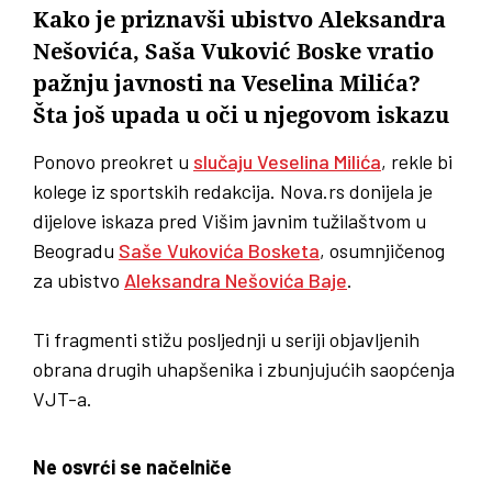
Kako je priznavši ubistvo Aleksandra
Nešovića, Saša Vuković Boske vratio
pažnju javnosti na Veselina Milića?
Šta još upada u oči u njegovom iskazu
Ponovo preokret u
slučaju Veselina Milića
, rekle bi
kolege iz sportskih redakcija. Nova.rs donijela je
dijelove iskaza pred Višim javnim tužilaštvom u
Beogradu
Saše Vukovića Bosketa
, osumnjičenog
za ubistvo
Aleksandra Nešovića Baje
.
Ti fragmenti stižu posljednji u seriji objavljenih
obrana drugih uhapšenika i zbunjujućih saopćenja
VJT-a.
Ne osvrći se načelniče