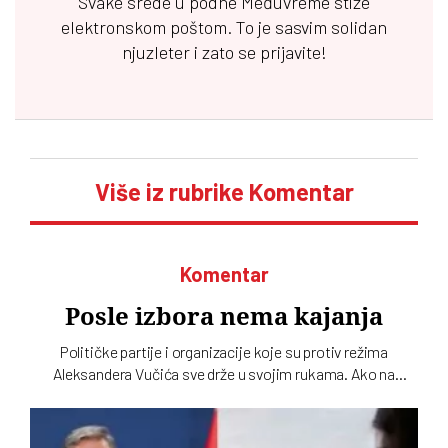
Svake srede u podne
Međuvreme
stiže
elektronskom poštom. To je sasvim solidan
njuzleter i zato se prijavite!
Više iz rubrike Komentar
Komentar
Posle izbora nema kajanja
Političke partije i organizacije koje su protiv režima
Aleksandera Vučića sve drže u svojim rukama. Ako na
izborima, kad god da budu bili, budu poražene, biće same
krive