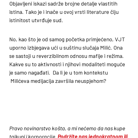
Objavljeni iskazi sadrže brojne detalje vlastitih
istina. Tako je i inače u ovoj vrsti literature čiju
istinitost utvrđuje sud.
No, kao što je od samog početka primjećeno, VJT
uporno izbjegava ući u suštinu slučaja Milić. Ona
se sastoji u reverzibilnom odnosu mafije i režima.
Kakve su to aktivnosti i njihovi modaliteti moguće
je samo nagađati. Da li je u tom kontekstu
Milićeva medijacija završila neuspjehom?
Pravo novinarstvo košta, a mi nećemo da nas kupe
tajkuni i korporacije.
Podržite nas jednokratnom ili