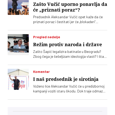
Zašto Vučić uporno ponavlja da
će „priznati poraz“?
Predsednik Aleksandar Vučić opet kaže da će
priznati poraz i čestitati jer će „blokaderi“
pobediti. On bi time da istera zeca iz šume, ali
niko sa druge strane nije dužan da obeća Vučiću
sličnu čestitku
Pregled nedelje
Režim protiv naroda i države
Zašto Šapić legalizira batinaše u Beogradu?
Zbog čega je šešeljizam ideologija vlasti? I šta
Vučić poručuje narodu
Komentar
I naš predsednik je sirotinja
Voženo lice Aleksandar Vučić će u predizbornoj
kampanji voziti staru škodu. Dok traje odmazda
prema svakome ko pisne, paradni deo
kampanje biće otužniji nego ikad jer se Vučić
obraća svom hardkor biračkom telu