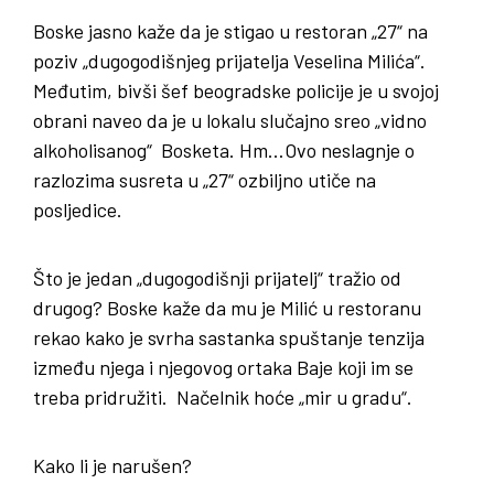
Boske jasno kaže da je stigao u restoran „27“ na
poziv „dugogodišnjeg prijatelja Veselina Milića“.
Međutim, bivši šef beogradske policije je u svojoj
obrani naveo da je u lokalu slučajno sreo „vidno
alkoholisanog“ Bosketa. Hm…Ovo neslagnje o
razlozima susreta u „27“ ozbiljno utiče na
posljedice.
Što je jedan „dugogodišnji prijatelj“ tražio od
drugog? Boske kaže da mu je Milić u restoranu
rekao kako je svrha sastanka spuštanje tenzija
između njega i njegovog ortaka Baje koji im se
treba pridružiti. Načelnik hoće „mir u gradu“.
Kako li je narušen?