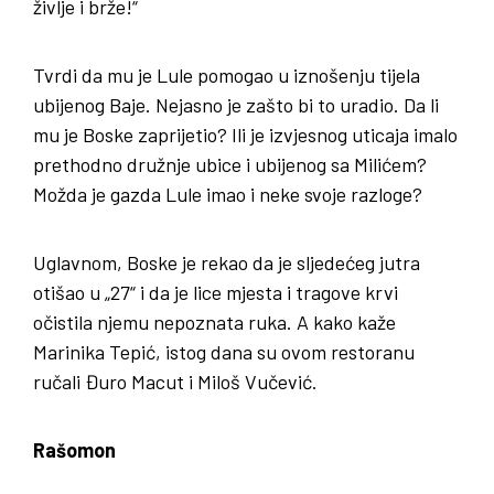
življe i brže!“
Tvrdi da mu je Lule pomogao u iznošenju tijela
ubijenog Baje. Nejasno je zašto bi to uradio. Da li
mu je Boske zaprijetio? Ili je izvjesnog uticaja imalo
prethodno družnje ubice i ubijenog sa Milićem?
Možda je gazda Lule imao i neke svoje razloge?
Uglavnom, Boske je rekao da je sljedećeg jutra
otišao u „27“ i da je lice mjesta i tragove krvi
očistila njemu nepoznata ruka. A kako kaže
Marinika Tepić, istog dana su ovom restoranu
ručali Đuro Macut i Miloš Vučević.
Rašomon