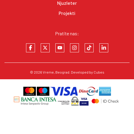
Njuzleter
Projekti
Pratite nas:
© 2026
Vreme
, Beograd. Developed by
Cubes