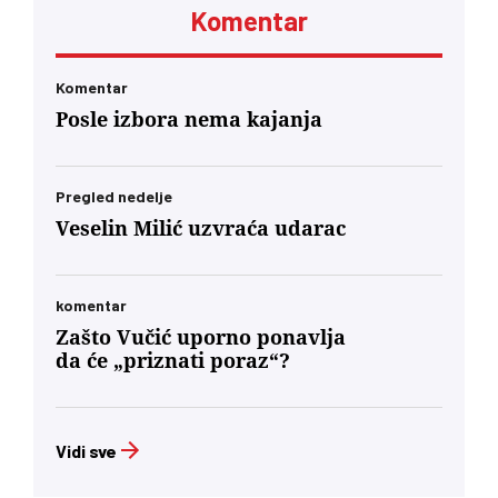
Komentar
Komentar
Posle izbora nema kajanja
Pregled nedelje
Veselin Milić uzvraća udarac
komentar
Zašto Vučić uporno ponavlja
da će „priznati poraz“?
Vidi sve