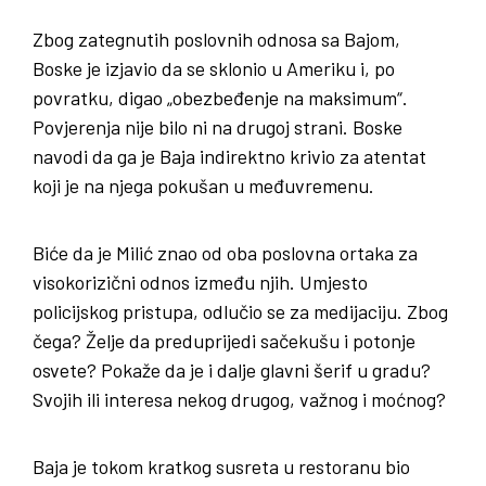
Zbog zategnutih poslovnih odnosa sa Bajom,
Boske je izjavio da se sklonio u Ameriku i, po
povratku, digao „obezbeđenje na maksimum“.
Povjerenja nije bilo ni na drugoj strani. Boske
navodi da ga je Baja indirektno krivio za atentat
koji je na njega pokušan u međuvremenu.
Biće da je Milić znao od oba poslovna ortaka za
visokorizični odnos između njih. Umjesto
policijskog pristupa, odlučio se za medijaciju. Zbog
čega? Želje da preduprijedi sačekušu i potonje
osvete? Pokaže da je i dalje glavni šerif u gradu?
Svojih ili interesa nekog drugog, važnog i moćnog?
Baja je tokom kratkog susreta u restoranu bio