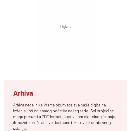
Arhiva
Arhiva nedeljnika Vreme obuhvata sva naša digitalna
izdanja, još od samog početka našeg rada. Svi brojevi se
mogu preuzeti u PDF format, kupovinom digitalnog izdanja,
ili možete pročitati sve dostupne tekstove iz odabranog
izdanja.