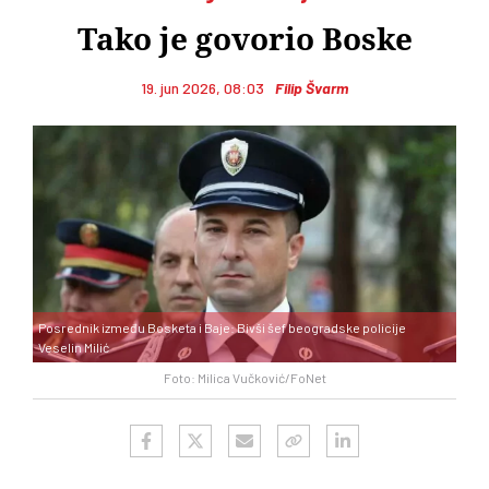
Tako je govorio Boske
19. jun 2026, 08:03
Filip Švarm
Posrednik između Bosketa i Baje: Bivši šef beogradske policije
Veselin Milić
Foto: Milica Vučković/FoNet