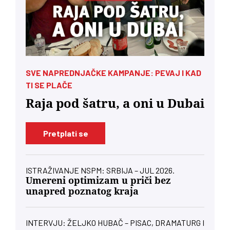
SVE NAPREDNJAČKE KAMPANJE: PEVAJ I KAD
TI SE PLAČE
Raja pod šatru, a oni u Dubai
Pretplati se
ISTRAŽIVANJE NSPM: SRBIJA – JUL 2026.
Umereni optimizam u priči bez
unapred poznatog kraja
INTERVJU: ŽELJKO HUBAČ – PISAC, DRAMATURG I