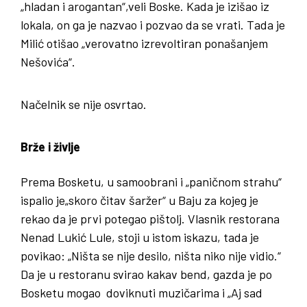
„hladan i arogantan“,veli Boske. Kada je izišao iz
lokala, on ga je nazvao i pozvao da se vrati. Tada je
Milić otišao „verovatno izrevoltiran ponašanjem
Nešovića“.
Načelnik se nije osvrtao.
Brže i življe
Prema Bosketu, u samoobrani i „paničnom strahu“
ispalio je„skoro čitav šaržer“ u Baju za kojeg je
rekao da je prvi potegao pištolj. Vlasnik restorana
Nenad Lukić Lule, stoji u istom iskazu, tada je
povikao: „Ništa se nije desilo, ništa niko nije vidio.“
Da je u restoranu svirao kakav bend, gazda je po
Bosketu mogao doviknuti muzičarima i „Aj sad