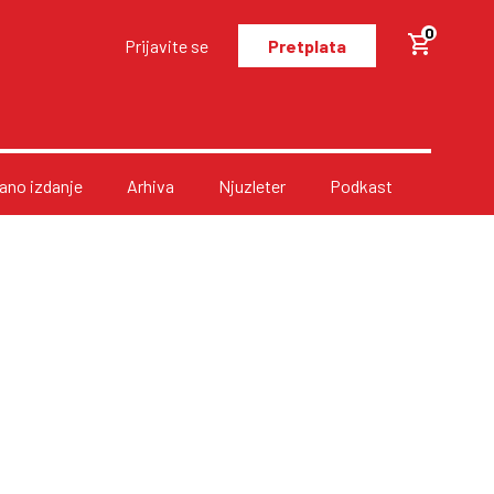
0
Prijavite se
Pretplata
no izdanje
Arhiva
Njuzleter
Podkast