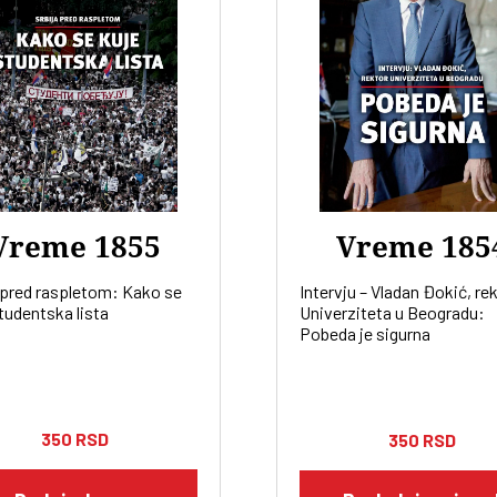
Vreme 1855
Vreme 185
 pred raspletom: Kako se
Intervju – Vladan Đokić, re
tudentska lista
Univerziteta u Beogradu:
Pobeda je sigurna
350
RSD
350
RSD