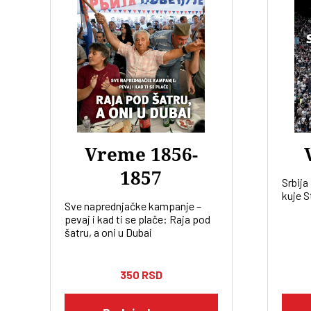
Vreme 1856-
1857
Srbija
kuje S
Sve naprednjačke kampanje –
pevaj i kad ti se plače: Raja pod
šatru, a oni u Dubai
350
RSD