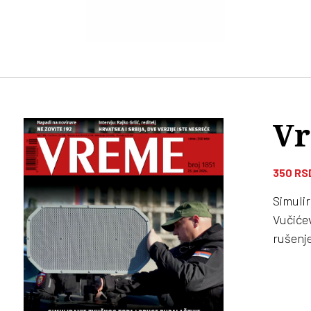
Vr
350
RS
Simulir
Vučićev
rušenj