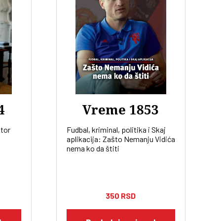
4
Vreme 1853
ktor
Fudbal, kriminal, politika i Skaj
aplikacija: Zašto Nemanju Vidića
nema ko da štiti
350
RSD