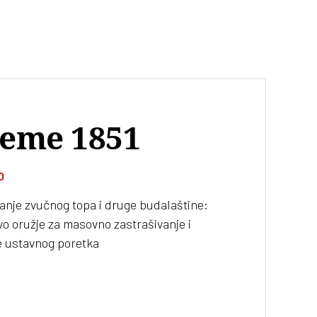
eme 1851
D
anje zvučnog topa i druge budalaštine:
o oružje za masovno zastrašivanje i
e ustavnog poretka