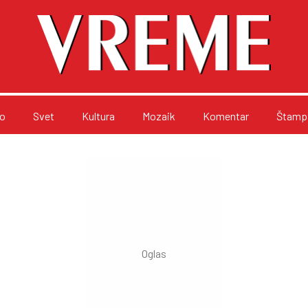
o
Svet
Kultura
Mozaik
Komentar
Štampa