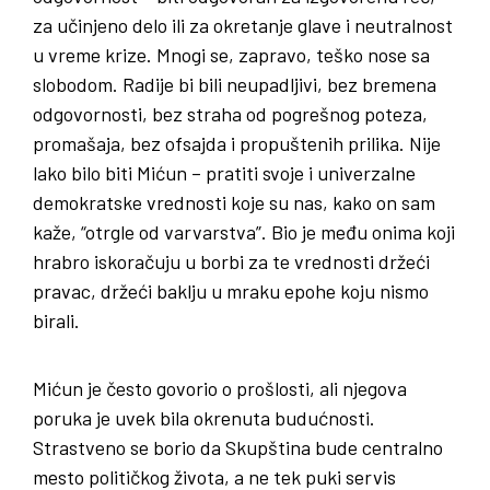
za učinjeno delo ili za okretanje glave i neutralnost
u vreme krize. Mnogi se, zapravo, teško nose sa
slobodom. Radije bi bili neupadljivi, bez bremena
odgovornosti, bez straha od pogrešnog poteza,
promašaja, bez ofsajda i propuštenih prilika. Nije
lako bilo biti Mićun – pratiti svoje i univerzalne
demokratske vrednosti koje su nas, kako on sam
kaže, “otrgle od varvarstva”. Bio je među onima koji
hrabro iskoračuju u borbi za te vrednosti držeći
pravac, držeći baklju u mraku epohe koju nismo
birali.
Mićun je često govorio o prošlosti, ali njegova
poruka je uvek bila okrenuta budućnosti.
Strastveno se borio da Skupština bude centralno
mesto političkog života, a ne tek puki servis