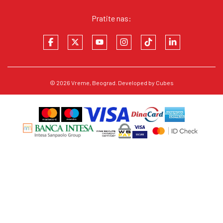
Pratite nas:
© 2026
Vreme
, Beograd. Developed by
Cubes