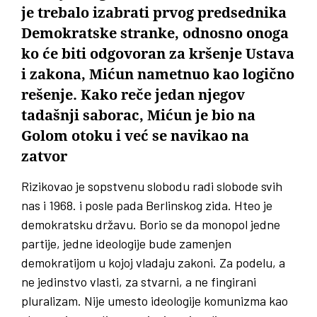
je trebalo izabrati prvog predsednika
Demokratske stranke, odnosno onoga
ko će biti odgovoran za kršenje Ustava
i zakona, Mićun nametnuo kao logično
rešenje. Kako reče jedan njegov
tadašnji saborac, Mićun je bio na
Golom otoku i već se navikao na
zatvor
Rizikovao je sopstvenu slobodu radi slobode svih
nas i 1968. i posle pada Berlinskog zida. Hteo je
demokratsku državu. Borio se da monopol jedne
partije, jedne ideologije bude zamenjen
demokratijom u kojoj vladaju zakoni. Za podelu, a
ne jedinstvo vlasti, za stvarni, a ne fingirani
pluralizam. Nije umesto ideologije komunizma kao