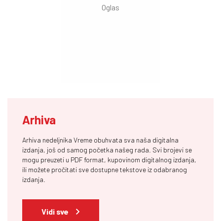
Arhiva
Arhiva nedeljnika Vreme obuhvata sva naša digitalna
izdanja, još od samog početka našeg rada. Svi brojevi se
mogu preuzeti u PDF format, kupovinom digitalnog izdanja,
ili možete pročitati sve dostupne tekstove iz odabranog
izdanja.
Vidi sve