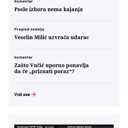
mađarske dijaspore u Berlinu će za Budimpeštu
Komentar
verovatno nositi veću političku težinu od glasa
Posle izbora nema kajanja
Mađara u Subotici. To jeste politički škakljivo,
ali to je ideja nacionalnog identiteta konačno
usidrena u 21. vek – svesno odvojena od
toksične prošlosti koja nam je trovala društvo
Pregled nedelje
decenijama”
Veselin Milić uzvraća udarac
komentar
Zašto Vučić uporno ponavlja
da će „priznati poraz“?
Vidi sve