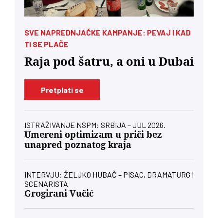
SVE NAPREDNJAČKE KAMPANJE: PEVAJ I KAD
TI SE PLAČE
Raja pod šatru, a oni u Dubai
Pretplati se
ISTRAŽIVANJE NSPM: SRBIJA – JUL 2026.
Umereni optimizam u priči bez
unapred poznatog kraja
INTERVJU: ŽELJKO HUBAČ – PISAC, DRAMATURG I
SCENARISTA
Grogirani Vučić