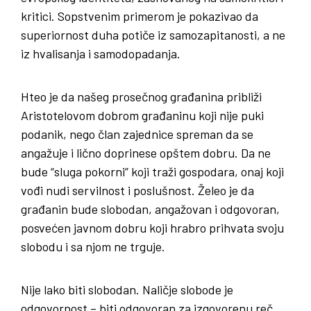
kritici. Sopstvenim primerom je pokazivao da
superiornost duha potiče iz samozapitanosti, a ne
iz hvalisanja i samodopadanja.
Hteo je da našeg prosečnog građanina približi
Aristotelovom dobrom građaninu koji nije puki
podanik, nego član zajednice spreman da se
angažuje i lično doprinese opštem dobru. Da ne
bude “sluga pokorni” koji traži gospodara, onaj koji
vođi nudi servilnost i poslušnost. Želeo je da
građanin bude slobodan, angažovan i odgovoran,
posvećen javnom dobru koji hrabro prihvata svoju
slobodu i sa njom ne trguje.
Nije lako biti slobodan. Naličje slobode je
odgovornost – biti odgovoran za izgovorenu reč,