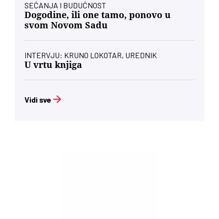
SEĆANJA I BUDUĆNOST
Dogodine, ili one tamo, ponovo u
svom Novom Sadu
INTERVJU: KRUNO LOKOTAR, UREDNIK
U vrtu knjiga
Vidi sve