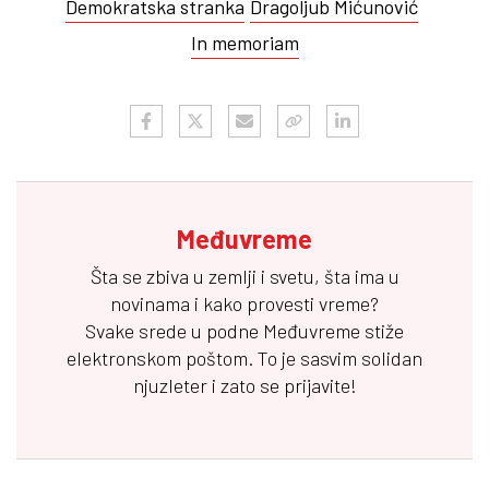
Demokratska stranka
Dragoljub Mićunović
In memoriam
Međuvreme
Šta se zbiva u zemlji i svetu, šta ima u
novinama i kako provesti vreme?
Svake srede u podne
Međuvreme
stiže
elektronskom poštom. To je sasvim solidan
njuzleter i zato se prijavite!