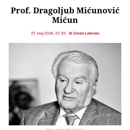
Prof. Dragoljub Mićunović
Mićun
27. maj 2026, 22:50
Dr Zoran Lutovac
foto: rade prelić / tanjug