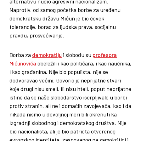
alternativu nudio agresivni nacionalizam.
Naprotiv, od samog početka borbe za uređenu
demokratsku državu Mićun je bio čovek
tolerancije, borac za ljudska prava, socijalnu
pravdu, prosvećivanje.
Borba za
demokratiju
i slobodu su
profesora
Mićunovića
obeležili i kao političara, i kao naučnika,
i kao građanina. Nije bio populista, nije se
dodvoravao većini. Govorio je neprijatne stvari
koje drugi nisu smeli, ili nisu hteli, poput neprijatne
istine da se naše slobodarstvo iscrpljivalo u borbi
protiv stranih, ali ne i domaćih zavojevača, kao i da
nikada nismo u dovoljnoj meri bili okrenuti ka
izgradnji slobodnog i demokratskog društva. Nije
bio nacionalista, ali je bio patriota otvorenog
evropskog identiteta, zasnovanog na samokritici i