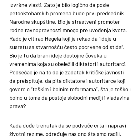
izvršne vlasti. Zato je bilo logično da posle
petooktobarskih promena bude prvi predsednik
Narodne skupštine. Bio je strastveni promoter
rodne ravnopravnosti mnogo pre uvođenja kvota.
Rado je citirao Hegela koji je rekao da “ideje u
susretu sa stvarnošću često pocrvene od stida”.
Bio je tu da brani ideje dostojne čoveka u
vremenima koja su obeležili diktatori i autoritarci.
Podsećao je na to da je zadatak kritičke javnosti
da preispituje, da pita diktatore i autoritarce koji
govore o “teškim i bolnim reformama”, šta je teško i
bolno u tome da postoje slobodni mediji i vladavina
prava?
Kada dođe trenutak da se podvuče crta i napravi
životni rezime, određuje nas ono šta smo radili,