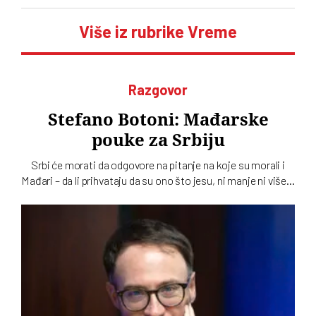
Više iz rubrike Vreme
Razgovor
Stefano Botoni: Mađarske
pouke za Srbiju
Srbi će morati da odgovore na pitanje na koje su morali i
Mađari – da li prihvataju da su ono što jesu, ni manje ni više…
To u intervjuu za novi dvobroj „Vremena“ kaže istoričar
Stefano Botoni koji poredi političku situaciju u Srbiji i
Mađarskoj