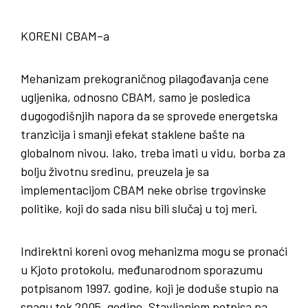
KORENI CBAM
–
a
Mehanizam prekograničnog pilagođavanja cene
ugljenika, odnosno CBAM, samo je posledica
dugogodišnjih napora da se sprovede energetska
tranzicija i smanji efekat staklene bašte na
globalnom nivou. Iako, treba imati u vidu, borba za
bolju životnu sredinu, preuzela je sa
implementacijom CBAM neke obrise trgovinske
politike, koji do sada nisu bili slučaj u toj meri.
Indirektni koreni ovog mehanizma mogu se pronaći
u Kjoto protokolu, međunarodnom sporazumu
potpisanom 1997. godine, koji je doduše stupio na
snagu tek 2005. godine. Stavljanjem potpisa na