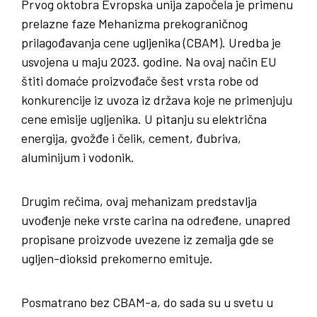
Prvog oktobra Evropska unija započela je primenu
prelazne faze Mehanizma prekograničnog
prilagođavanja cene ugljenika (CBAM). Uredba je
usvojena u maju 2023. godine. Na ovaj način EU
štiti domaće proizvođače šest vrsta robe od
konkurencije iz uvoza iz država koje ne primenjuju
cene emisije ugljenika. U pitanju su električna
energija, gvožđe i čelik, cement, đubriva,
aluminijum i vodonik.
Drugim rečima, ovaj mehanizam predstavlja
uvođenje neke vrste carina na određene, unapred
propisane proizvode uvezene iz zemalja gde se
ugljen-dioksid prekomerno emituje.
Posmatrano bez CBAM-a, do sada su u svetu u