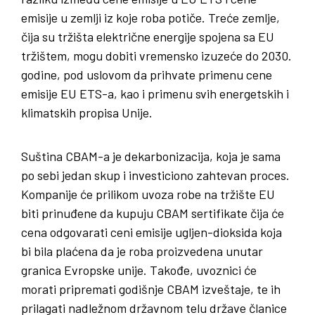
emisije u zemlji iz koje roba potiče. Treće zemlje,
čija su tržišta električne energije spojena sa EU
tržištem, mogu dobiti vremensko izuzeće do 2030.
godine, pod uslovom da prihvate primenu cene
emisije EU ETS-a, kao i primenu svih energetskih i
klimatskih propisa Unije.
Suština CBAM-a je dekarbonizacija, koja je sama
po sebi jedan skup i investiciono zahtevan proces.
Kompanije će prilikom uvoza robe na tržište EU
biti prinuđene da kupuju CBAM sertifikate čija će
cena odgovarati ceni emisije ugljen-dioksida koja
bi bila plaćena da je roba proizvedena unutar
granica Evropske unije. Takođe, uvoznici će
morati pripremati godišnje CBAM izveštaje, te ih
prilagati nadležnom državnom telu države članice