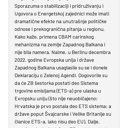
Sporazuma o stabilizaciji i pridruživanju i
Ugovora o Energetskoj zajednici može imati
dramatične efekte na unutrašnje političke
odnose i prekogranična pitanja u regionu.
Kako kaže, primena CBAM carinskog
mehanizma na zemlje Zapadnog Balkana i
nije bila namera. Naime, u Berlinu decembra
2022. godine Evropska unija i države
Zapadnog Balkana usaglasile su se i donele
Deklaraciju o Zelenoj Agendi. Dogovorile su
da će ZB šestorka postati deo Sistema
trgovine emisijama (ETS-a) pre ulaska u
Evropsku uniju (što nije neuobičajeno;
Hrvatska je prvo postala deo ETS sistema; a
države poput Švajcarske i Velike Britanije su
članice ETS-a, iako nisu deo EU). Dalje,