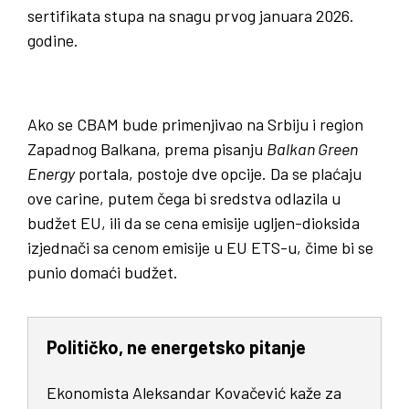
sertifikata stupa na snagu prvog januara 2026.
godine.
Ako se CBAM bude primenjivao na Srbiju i region
Zapadnog Balkana, prema pisanju
Balkan Green
Energy
portala, postoje dve opcije. Da se plaćaju
ove carine, putem čega bi sredstva odlazila u
budžet EU, ili da se cena emisije ugljen-dioksida
izjednači sa cenom emisije u EU ETS-u, čime bi se
punio domaći budžet.
Političko, ne energetsko pitanje
Ekonomista Aleksandar Kovačević kaže za