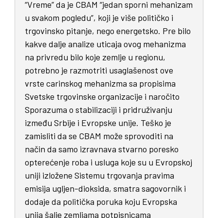
“Vreme” da je CBAM “jedan sporni mehanizam
u svakom pogledu”, koji je više političko i
trgovinsko pitanje, nego energetsko. Pre bilo
kakve dalje analize uticaja ovog mehanizma
na privredu bilo koje zemlje u regionu,
potrebno je razmotriti usaglašenost ove
vrste carinskog mehanizma sa propisima
Svetske trgovinske organizacije i naročito
Sporazuma o stabilizaciji i pridruživanju
između Srbije i Evropske unije. Teško je
zamisliti da se CBAM može sprovoditi na
način da samo izravnava stvarno poresko
opterećenje roba i usluga koje su u Evropskoj
uniji izložene Sistemu trgovanja pravima
emisija ugljen-dioksida, smatra sagovornik i
dodaje da politička poruka koju Evropska
unija šalje zemljama potpisnicama