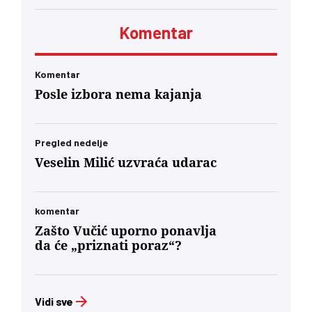
biti prijatno. Dobićete znatno manje novca pod
neuporedivo oštrijim uslovima, jer ste od prvog
Komentar
minuta bili lojalni, entuzijastični saučesnici
Orbana i ko zna kojih sve lokalnih diktatora u
regionu.’… U današnjim okvirima, glas
mađarske dijaspore u Berlinu će za Budimpeštu
Komentar
verovatno nositi veću političku težinu od glasa
Posle izbora nema kajanja
Mađara u Subotici. To jeste politički škakljivo,
ali to je ideja nacionalnog identiteta konačno
usidrena u 21. vek – svesno odvojena od
toksične prošlosti koja nam je trovala društvo
Pregled nedelje
decenijama”
Veselin Milić uzvraća udarac
komentar
Zašto Vučić uporno ponavlja
da će „priznati poraz“?
Vidi sve