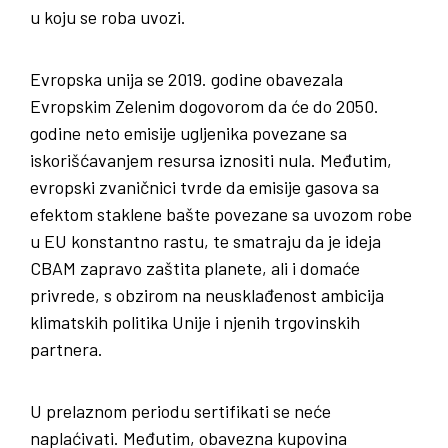
u koju se roba uvozi.
Evropska unija se 2019. godine obavezala
Evropskim Zelenim dogovorom da će do 2050.
godine neto emisije ugljenika povezane sa
iskorišćavanjem resursa iznositi nula. Međutim,
evropski zvaničnici tvrde da emisije gasova sa
efektom staklene bašte povezane sa uvozom robe
u EU konstantno rastu, te smatraju da je ideja
CBAM zapravo zaštita planete, ali i domaće
privrede, s obzirom na neusklađenost ambicija
klimatskih politika Unije i njenih trgovinskih
partnera.
U prelaznom periodu sertifikati se neće
naplaćivati. Međutim, obavezna kupovina