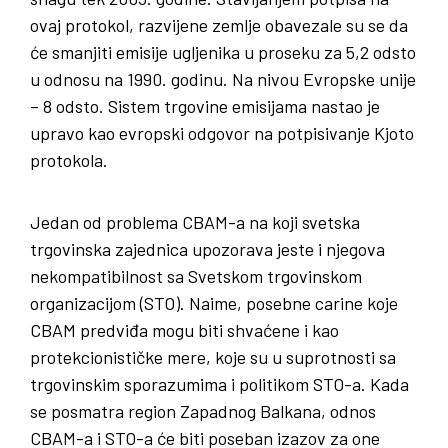
ovaj protokol, razvijene zemlje obavezale su se da
će smanjiti emisije ugljenika u proseku za 5,2 odsto
u odnosu na 1990. godinu. Na nivou Evropske unije
– 8 odsto. Sistem trgovine emisijama nastao je
upravo kao evropski odgovor na potpisivanje Kjoto
protokola.
Jedan od problema CBAM-a na koji svetska
trgovinska zajednica upozorava jeste i njegova
nekompatibilnost sa Svetskom trgovinskom
organizacijom (STO). Naime, posebne carine koje
CBAM predviđa mogu biti shvaćene i kao
protekcionističke mere, koje su u suprotnosti sa
trgovinskim sporazumima i politikom STO-a. Kada
se posmatra region Zapadnog Balkana, odnos
CBAM-a i STO-a će biti poseban izazov za one