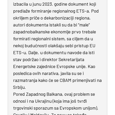
izbacila u junu 2023. godine dokument koji
predlaže formiranje regionalnog ETS-a. Pod
okriljem priče o dekarbonizaciji regiona,
autori dokumenta istakli su da bi “male”
zapadnobalkanske ekonomije prvo trebale
formirati regionalni sistem, sa ciljem da u
nekoj budućnosti olakšaju sebi pristup EU
ETS-u. Dalje, u dokumentu navode da isti
stav podržao i direktor Sekretarijata
Energetske zajednice Evropske unije. Kao
posledica ovih narativa, javila su se i
razmatranja kako će se CBAM primenjivati na
Srbiju.
Pored Zapadnog Balkana, ovaj problem se
odnosi i na Ukrajinu (koja ima još tvrđi
trgovinski sporazum sa Evropskom unijom),
Gruziju i Moldaviju. Za prvu se takođe