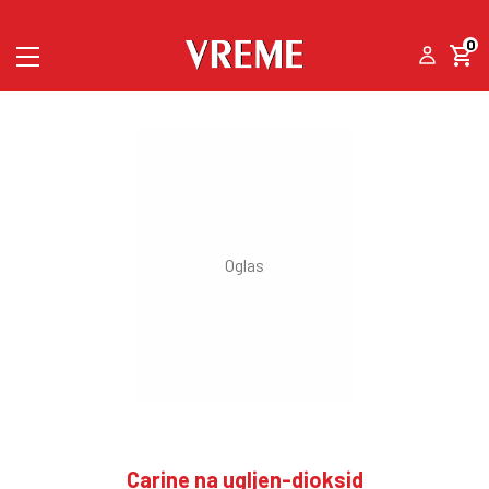
0
Carine na ugljen-dioksid