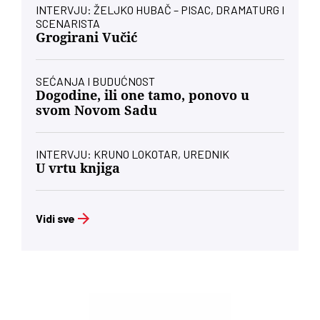
INTERVJU: ŽELJKO HUBAČ – PISAC, DRAMATURG I
SCENARISTA
Grogirani Vučić
SEĆANJA I BUDUĆNOST
Dogodine, ili one tamo, ponovo u
svom Novom Sadu
INTERVJU: KRUNO LOKOTAR, UREDNIK
U vrtu knjiga
Vidi sve