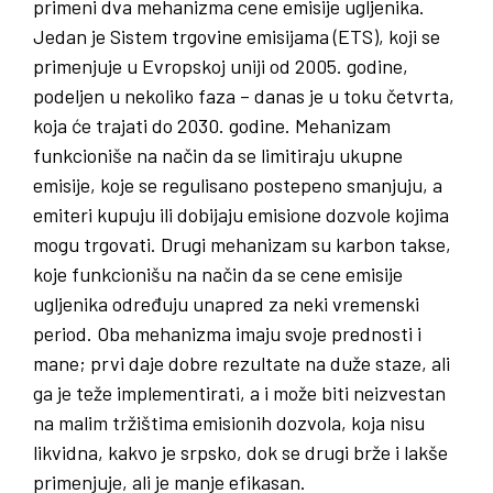
primeni dva mehanizma cene emisije ugljenika.
Jedan je Sistem trgovine emisijama (ETS), koji se
primenjuje u Evropskoj uniji od 2005. godine,
podeljen u nekoliko faza – danas je u toku četvrta,
koja će trajati do 2030. godine. Mehanizam
funkcioniše na način da se limitiraju ukupne
emisije, koje se regulisano postepeno smanjuju, a
emiteri kupuju ili dobijaju emisione dozvole kojima
mogu trgovati. Drugi mehanizam su karbon takse,
koje funkcionišu na način da se cene emisije
ugljenika određuju unapred za neki vremenski
period. Oba mehanizma imaju svoje prednosti i
mane; prvi daje dobre rezultate na duže staze, ali
ga je teže implementirati, a i može biti neizvestan
na malim tržištima emisionih dozvola, koja nisu
likvidna, kakvo je srpsko, dok se drugi brže i lakše
primenjuje, ali je manje efikasan.