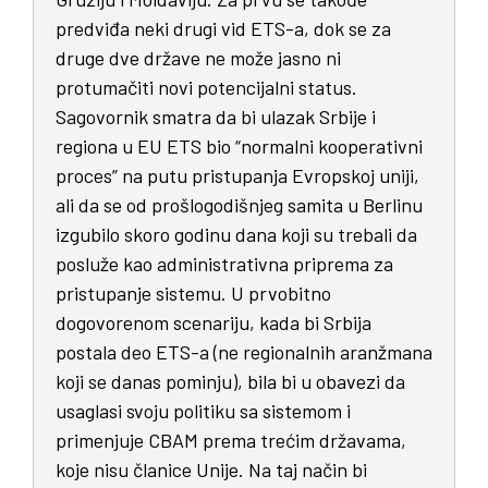
predviđa neki drugi vid ETS-a, dok se za
druge dve države ne može jasno ni
protumačiti novi potencijalni status.
Sagovornik smatra da bi ulazak Srbije i
regiona u EU ETS bio “normalni kooperativni
proces” na putu pristupanja Evropskoj uniji,
ali da se od prošlogodišnjeg samita u Berlinu
izgubilo skoro godinu dana koji su trebali da
posluže kao administrativna priprema za
pristupanje sistemu. U prvobitno
dogovorenom scenariju, kada bi Srbija
postala deo ETS-a (ne regionalnih aranžmana
koji se danas pominju), bila bi u obavezi da
usaglasi svoju politiku sa sistemom i
primenjuje CBAM prema trećim državama,
koje nisu članice Unije. Na taj način bi