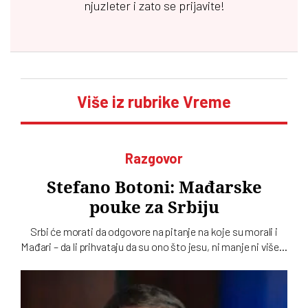
njuzleter i zato se prijavite!
Više iz rubrike Vreme
Razgovor
Stefano Botoni: Mađarske
pouke za Srbiju
Srbi će morati da odgovore na pitanje na koje su morali i
Mađari – da li prihvataju da su ono što jesu, ni manje ni više…
To u intervjuu za novi dvobroj „Vremena“ kaže istoričar
Stefano Botoni koji poredi političku situaciju u Srbiji i
Mađarskoj