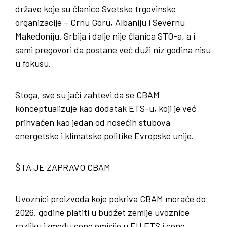
države koje su članice Svetske trgovinske
organizacije – Crnu Goru, Albaniju i Severnu
Makedoniju. Srbija i dalje nije članica STO-a, a i
sami pregovori da postane već duži niz godina nisu
u fokusu.
Stoga, sve su jači zahtevi da se CBAM
konceptualizuje kao dodatak ETS-u, koji je već
prihvaćen kao jedan od nosećih stubova
energetske i klimatske politike Evropske unije.
ŠTA JE ZAPRAVO CBAM
Uvoznici proizvoda koje pokriva CBAM moraće do
2026. godine platiti u budžet zemlje uvoznice
razliku između cene emisije u EU ETS i cene