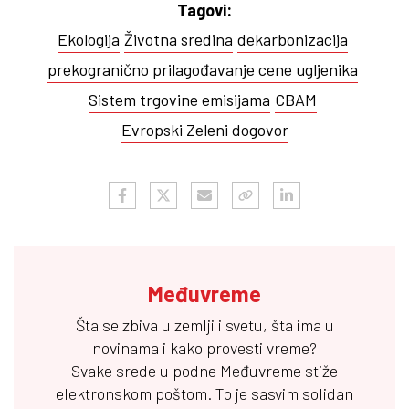
Tagovi:
Ekologija
Životna sredina
dekarbonizacija
prekogranično prilagođavanje cene ugljenika
Sistem trgovine emisijama
CBAM
Evropski Zeleni dogovor
Međuvreme
Šta se zbiva u zemlji i svetu, šta ima u
novinama i kako provesti vreme?
Svake srede u podne
Međuvreme
stiže
elektronskom poštom. To je sasvim solidan