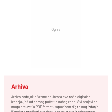
Arhiva
Arhiva nedeljnika Vreme obuhvata sva naša digitalna
izdanja, još od samog početka našeg rada. Svi brojevi se
mogu preuzeti u PDF format, kupovinom digitalnog izdanja,
ili možete pročitati sve dostupne tekstove iz odabranog