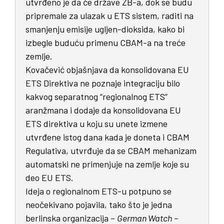
utvrđeno je da će države ZB-a, dok se budu
pripremale za ulazak u ETS sistem, raditi na
smanjenju emisije ugljen-dioksida, kako bi
izbegle buduću primenu CBAM-a na treće
zemlje.
Kovačević objašnjava da konsolidovana EU
ETS Direktiva ne poznaje integraciju bilo
kakvog separatnog “regionalnog ETS”
aranžmana i dodaje da konsolidovana EU
ETS direktiva u koju su unete izmene
utvrđene istog dana kada je doneta i CBAM
Regulativa, utvrđuje da se CBAM mehanizam
automatski ne primenjuje na zemlje koje su
deo EU ETS.
Ideja o regionalnom ETS-u potpuno se
neočekivano pojavila, tako što je jedna
berlinska organizacija –
German Watch
–