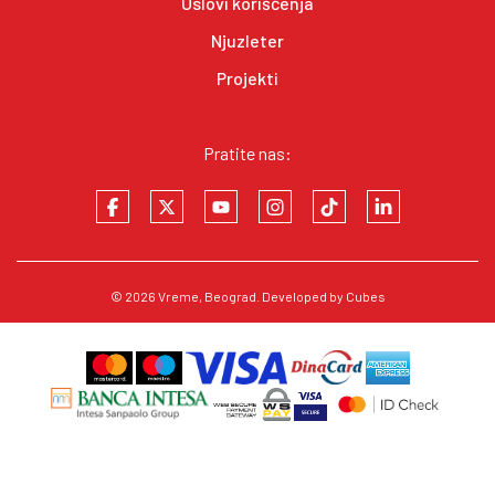
Uslovi korišćenja
Njuzleter
Projekti
Pratite nas:
© 2026
Vreme
, Beograd. Developed by
Cubes