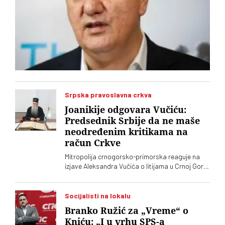
Srpska pravoslavna crkva
Joanikije odgovara Vučiću:
Predsednik Srbije da ne maše
neodređenim kritikama na
račun Crkve
Mitropolija crnogorsko-primorska reaguje na
izjave Aleksandra Vučića o litijama u Crnoj Gori
2020. koje „vrve od nejasnoća”
Socijalisti na lokalu
Branko Ružić za „Vreme“ o
Kniću: „I u vrhu SPS-a