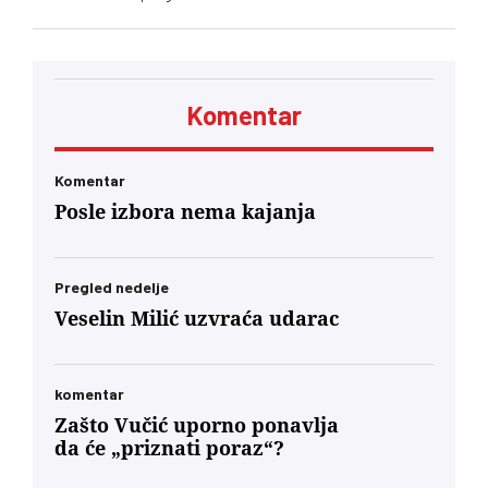
nakon isteka mandata njihovih članova, zbog
čega se postavlja pitanje poštovanja zakonskih
procedura i funkcionisanja mehanizama
kontrole javnih medijskih servisa
Komentar
Komentar
Posle izbora nema kajanja
Pregled nedelje
Veselin Milić uzvraća udarac
komentar
Zašto Vučić uporno ponavlja
da će „priznati poraz“?