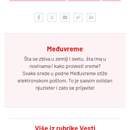
Međuvreme
Šta se zbiva u zemlji i svetu, šta ima u
novinama i kako provesti vreme?
Svake srede u podne
Međuvreme
stiže
elektronskom poštom. To je sasvim solidan
njuzleter i zato se prijavite!
Više iz rubrike Vesti