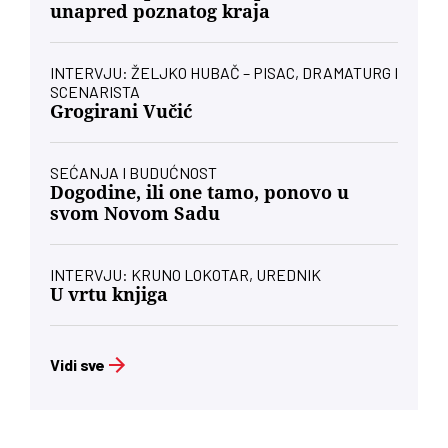
unapred poznatog kraja
INTERVJU: ŽELJKO HUBAČ – PISAC, DRAMATURG I
SCENARISTA
Grogirani Vučić
SEĆANJA I BUDUĆNOST
Dogodine, ili one tamo, ponovo u
svom Novom Sadu
INTERVJU: KRUNO LOKOTAR, UREDNIK
U vrtu knjiga
Vidi sve