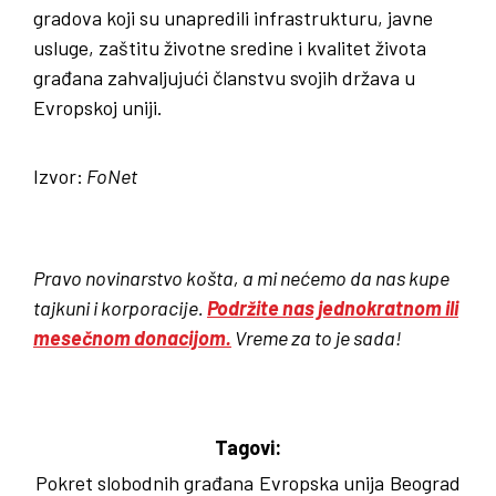
gradova koji su unapredili infrastrukturu, javne
usluge, zaštitu životne sredine i kvalitet života
građana zahvaljujući članstvu svojih država u
Evropskoj uniji.
Izvor:
FoNet
Pravo novinarstvo košta, a mi nećemo da nas kupe
tajkuni i korporacije.
Podržite nas jednokratnom ili
mesečnom donacijom.
Vreme za to je sada!
Tagovi:
Pokret slobodnih građana
Evropska unija
Beograd