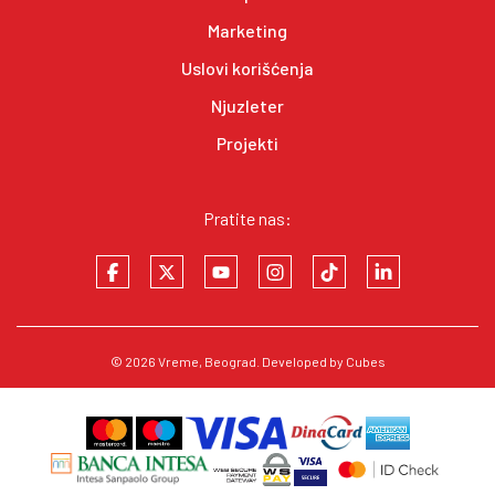
Marketing
Uslovi korišćenja
Njuzleter
Projekti
Pratite nas:
© 2026
Vreme
, Beograd. Developed by
Cubes