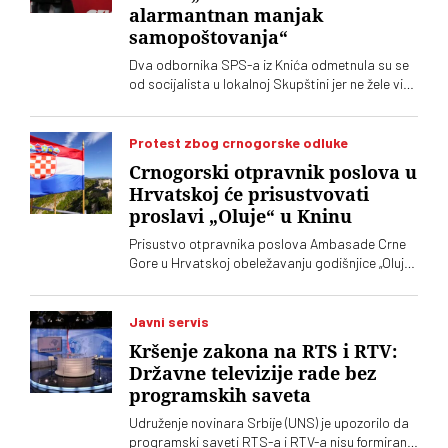
alarmantnan manjak
samopoštovanja“
Dva odbornika SPS-a iz Knića odmetnula su se
od socijalista u lokalnoj Skupštini jer ne žele više
da imaju posla sa "nasilnim i neobrazovanim"
naprednjacima. Jedan od njih kaže za „Vreme“
da je „SNS u Kniću nasilna skupina
Protest zbog crnogorske odluke
neobrazovanih ljudi" sa kojima ne žele ni sad, niti
Crnogorski otpravnik poslova u
ikada više, da sarađuju. Branko Ružić za
Hrvatskoj će prisustvovati
„Vreme“ kaže da je alarmantno da tendencije
proslavi „Oluje“ u Kninu
odricanja od izvornih principa i mazohizma
postoje ne samo na lokalu, već i u samom vrhu
Prisustvo otpravnika poslova Ambasade Crne
SPS-a
Gore u Hrvatskoj obeležavanju godišnjice „Oluje“
u Kninu izazvalo je političke reakcije u Srbiji.
Vučić je poručio da je reč o proslavi zločina
počinjenih nad srpskim narodom
Javni servis
Kršenje zakona na RTS i RTV:
Državne televizije rade bez
programskih saveta
Udruženje novinara Srbije (UNS) je upozorilo da
programski saveti RTS-a i RTV-a nisu formirani