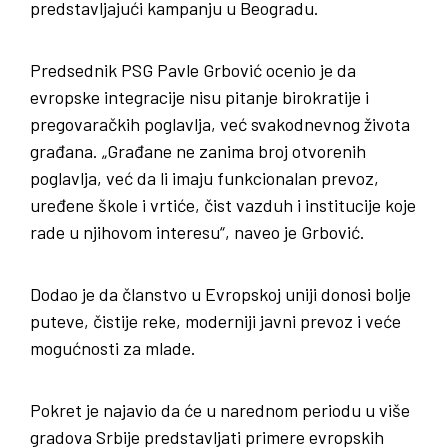
predstavljajući kampanju u Beogradu.
Predsednik PSG Pavle Grbović ocenio je da
evropske integracije nisu pitanje birokratije i
pregovaračkih poglavlja, već svakodnevnog života
građana. „Građane ne zanima broj otvorenih
poglavlja, već da li imaju funkcionalan prevoz,
uređene škole i vrtiće, čist vazduh i institucije koje
rade u njihovom interesu“, naveo je Grbović.
Dodao je da članstvo u Evropskoj uniji donosi bolje
puteve, čistije reke, moderniji javni prevoz i veće
mogućnosti za mlade.
Pokret je najavio da će u narednom periodu u više
gradova Srbije predstavljati primere evropskih