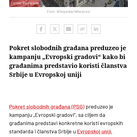
Centar Beograda
Foto: Wikipedia/NNedović
Pokret slobodnih građana preduzeo je
kampanju „Evropski gradovi“ kako bi
građanima predstavio koristi članstva
Srbije u Evropskoj uniji
Pokret slobodnih građana (PSG)
preduzeo je
kampanju „Evropski gradovi“, sa ciljem da
građanima predstavi konkretne koristi evropskih
standarda i članstva Srbije u
Evropskoj uniji.