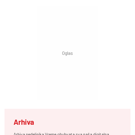
Arhiva
Arhiva nedeljnika Vreme obuhvata sva naša digitalna