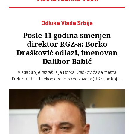
Odluka Vlada Srbije
Posle 11 godina smenjen
direktor RGZ-a: Borko
Drašković odlazi, imenovan
Dalibor Babić
Vlada Srbije razrešila je Borka Draškovića sa mesta
direktora Republičkog geodetskog zavoda (RGZ), na kojem
je bio 11 godina. Za vršioca dužnosti direktora imenovan je
geodetski inspektor Dalibor Babić