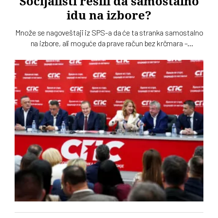
Socijalisti rešili da samostalno
idu na izbore?
Množe se nagoveštaji iz SPS-a da će ta stranka samostalno
na izbore, ali moguće da prave račun bez krčmara –
Aleksandra Vučića. Paralelno među socijalistima traje tihi
rat o odnosu prema naprednjacima