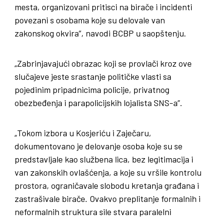
mesta, organizovani pritisci na birače i incidenti
povezani s osobama koje su delovale van
zakonskog okvira”, navodi BCBP u saopštenju.
„Zabrinjavajući obrazac koji se provlači kroz ove
slučajeve jeste srastanje političke vlasti sa
pojedinim pripadnicima policije, privatnog
obezbeđenja i parapolicijskih lojalista SNS-a”.
„Tokom izbora u Kosjeriću i Zaječaru,
dokumentovano je delovanje osoba koje su se
predstavljale kao službena lica, bez legitimacija i
van zakonskih ovlašćenja, a koje su vršile kontrolu
prostora, ograničavale slobodu kretanja građana i
zastrašivale birače. Ovakvo preplitanje formalnih i
neformalnih struktura sile stvara paralelni