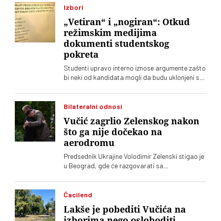
Izbori
„Vetiran“ i „nogiran“: Otkud
režimskim medijima
dokumenti studentskog
pokreta
Studenti upravo interno iznose argumente zašto
bi neki od kandidata mogli da budu uklonjeni sa
Studentske liste. No, o tome tek treba da se
glasa. Nema sumnje da će režimski tabloidi
skoro svakodnevno lansirati „megaekskluzive“
Bilateralni odnosi
Vučić zagrlio Zelenskog nakon
što ga nije dočekao na
aerodromu
Predsednik Ukrajine Volodimir Zelenski stigao je
u Beograd, gde će razgovarati sa
predsednikom Srbije Aleksandrom Vučićem i
premijerom Đurom Macutom. Ovo je njegova
prva zvanična poseta Srbiji. Dolazak Zelenskog
Ćacilend
obeležio protokolarni faul na aerodromu Nikola
Lakše je pobediti Vučića na
Tesla, gde ga je umesto Vučića dočekala
izborima nego osloboditi