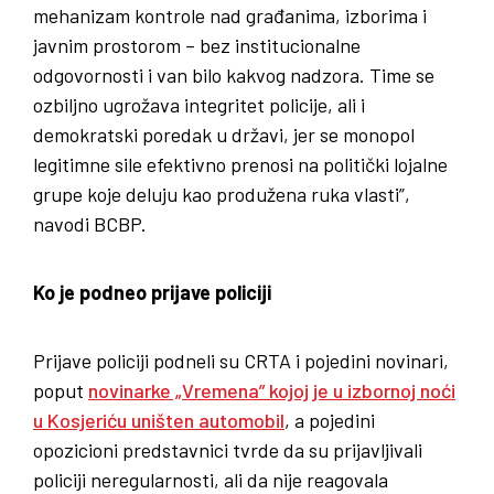
mehanizam kontrole nad građanima, izborima i
javnim prostorom – bez institucionalne
odgovornosti i van bilo kakvog nadzora. Time se
ozbiljno ugrožava integritet policije, ali i
demokratski poredak u državi, jer se monopol
legitimne sile efektivno prenosi na politički lojalne
grupe koje deluju kao produžena ruka vlasti”,
navodi BCBP.
Ko je podneo prijave policiji
Prijave policiji podneli su CRTA i pojedini novinari,
poput
novinarke „Vremena” kojoj je u izbornoj noći
u Kosjeriću uništen automobil
, a pojedini
opozicioni predstavnici tvrde da su prijavljivali
policiji neregularnosti, ali da nije reagovala