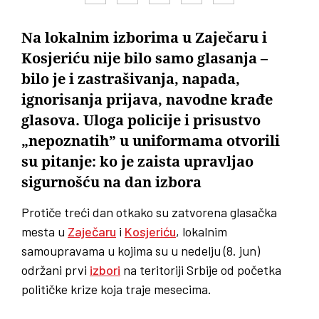
Na lokalnim izborima u Zaječaru i
Kosjeriću nije bilo samo glasanja –
bilo je i zastrašivanja, napada,
ignorisanja prijava, navodne krađe
glasova. Uloga policije i prisustvo
„nepoznatih” u uniformama otvorili
su pitanje: ko je zaista upravljao
sigurnošću na dan izbora
Protiče treći dan otkako su zatvorena glasačka
mesta u
Zaječaru
i
Kosjeriću
, lokalnim
samoupravama u kojima su u nedelju (8. jun)
održani prvi
izbori
na teritoriji Srbije od početka
političke krize koja traje mesecima.