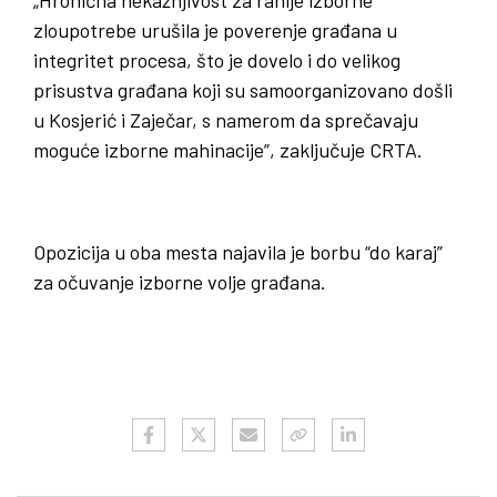
zloupotrebe urušila je poverenje građana u
integritet procesa, što je dovelo i do velikog
prisustva građana koji su samoorganizovano došli
u Kosjerić i Zaječar, s namerom da sprečavaju
moguće izborne mahinacije”, zaključuje CRTA.
Opozicija u oba mesta najavila je borbu “do karaj”
za očuvanje izborne volje građana.