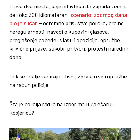
U ova dva mesta, koje od istoka do zapada zemlje
deli oko 300 kilometaran,
scenario izbornog dana
bio je sličan
– ogromno prisustvo policije, brojne
neregularnosti, navodi o kupovini glasova,
proglašenje pobede i vlasti i opozicije, optužbe,
krivične prijave, sukobi, pritvori, protesti narednih
dana.
Dok se i dalje sabiraju utisci, zbrajaju se i optužbe
na račun policije.
Šta je policija radila na izborima u Zaječaru i
Kosjeriću?