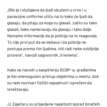
„Bilo je i slučajeva da ljudi obučeni u crno i u
paravojne uniforme utiču na to kako će ljudi da
glasaju, da pitaju za koga su glasali, zašto su tako
glasali, kako nameravaju da glasaju i tako dalje.
Nemamo informacije da je policija na to reagovala.
To nije prvi put da se dešava i da policija ne
postupa prema tim ljudima, niti radi neke ozbiljnije
provere”, navodi sagovornik „Vremena”.
Kako se navodi u saopštenju BCBP-a, građanima
je bio onemogućen pristup objektima u mestu, dok
su neki novinari fizički napadnuti i sprečeni da
izveštavaju.
„U Zaječaru su prijavljene napetosti ispred biračkih