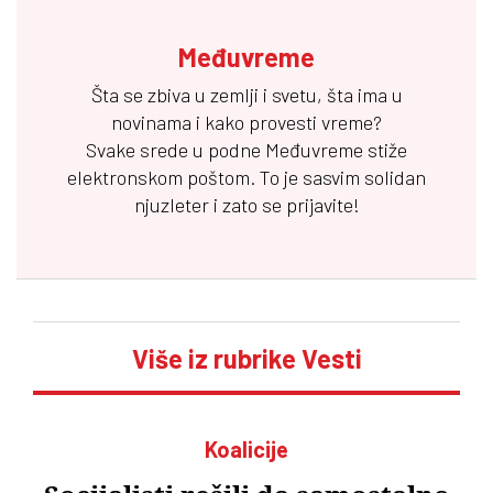
Međuvreme
Šta se zbiva u zemlji i svetu, šta ima u
novinama i kako provesti vreme?
Svake srede u podne
Međuvreme
stiže
elektronskom poštom. To je sasvim solidan
njuzleter i zato se prijavite!
Više iz rubrike Vesti
Koalicije