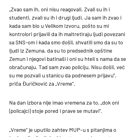
„Zvao sam ih, oni nisu reagovali. Zvali su ih i
studenti, zvali su ih i drugi ljudi. Ja sam ih zvao i
kada sam bio u Velikom Izvoru, pošto su mi
kontrolori prijavili da ih maltretiraju ljudi povezani
sa SNS-om i kada smo došli, shvatili smo da su to
ljudi iz Zemuna, da su to predsednik opštine
Zemun i njegovi batinaši i oni su hteli s nama da se
obračunaju. Tad sam zvao policiju. Nisu došli, već
su me pozvali u stanicu da podnesem prijavu”,
priča Đuričković za „Vreme”.
Na dan izbora nije imao vremena za to, „dok oni
(policajci) stoje pored i prave se mutavi”.
„Vreme” je uputilo zahtev MUP-u s pitanjima o