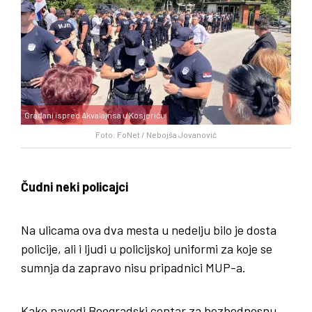
Građani ispred Akvalajnsa u Kosjeriću
Foto: FoNet / Nebojša Jovanović
Čudni neki policajci
Na ulicama ova dva mesta u nedelju bilo je dosta
policije, ali i ljudi u policijskoj uniformi za koje se
sumnja da zapravo nisu pripadnici MUP-a.
Kako navodi Beogradski centar za bezbednosnu