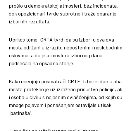
prošlo u demokratskoj atmosferi, bez incidenata,
dok opozicionari tvrde suprotno i traže obaranje
izbornih rezultata.
Uprkos tome, CRTA tvrdi da su izbori u ova dva
mesta održani u izrazito nepoštenim i neslobodnim
uslovima, a da je atmosfera izbornog dana
podsećala na opsadno stanje.
Kako ocenjuju posmatrači CRTE, izborni dan u oba
mesta protekao je uz izraženo prisustvo policije, ali
i osoba u civilu s nejasnim ovlašćenjima, od kojih su
mnoge pojavom i ponašanjem ostavljale utisak
„batinaša”.
„Hronična nekažnjivost za ranije izborne