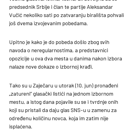
predsednik Srbije i član te partije Aleksandar
Vučić nekoliko sati po zatvaranju birališta pohvali
još dvema izvojevanim pobedama.
Upitno je kako je do pobeda došlo zbog svih
navoda o neregularnostima, a predstavnici
opozicije u ova dva mesta u danima nakon izbora
nalaze nove dokaze o izbornoj krađi.
Tako su u Zaječaru u utorak (10. jun) pronađeni
„zatureni” glasački listići na jednom izbornom
mestu, a istog dana pojavile su se i tvrdnje onih
koji su pristali da daju glas SNS-u u zamenu za
određenu količinu novca, koja im zatim nije
isplaćena.