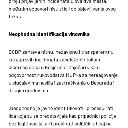
broju prijavljenih incidenata u ova dva mesta,
međutim odgovori nisu stigli do objavljivanja ovog
teksta.
Neophodna identifikacija vinovnika
BCBP zahteva hitnu, nezavisnu i transparentnu
istragu svih incidenata zabeleženih tokom
izbornog dana u Kosjeriću i Zaječaru, kao i
odgovornost rukovodstva MUP-a za nereagovanje
u slučajevima nasilja i zastrašivanja u Beogradu i
drugim gradovima.
„Neophodno je javno identifikovati i procesuirati
lica koja su se predstavljala kao pripadnici policije
bez legitimacija, ali i prekinuti politički uticaj na