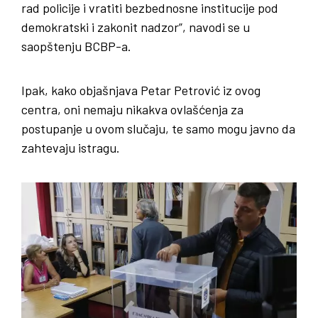
rad policije i vratiti bezbednosne institucije pod
demokratski i zakonit nadzor”, navodi se u
saopštenju BCBP-a.
Ipak, kako objašnjava Petar Petrović iz ovog
centra, oni nemaju nikakva ovlašćenja za
postupanje u ovom slučaju, te samo mogu javno da
zahtevaju istragu.