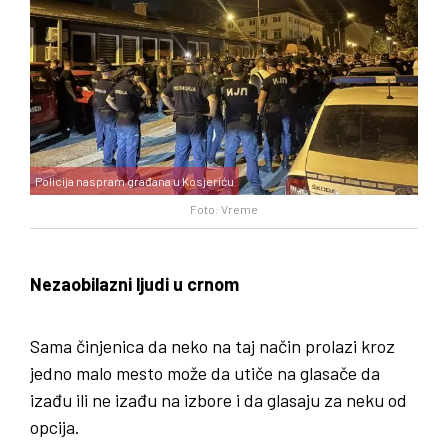
Policija naspram građana u Kosjeriću
Foto: Vreme
Nezaobilazni ljudi u crnom
Sama činjenica da neko na taj način prolazi kroz
jedno malo mesto može da utiče na glasače da
izađu ili ne izađu na izbore i da glasaju za neku od
opcija.