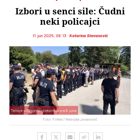
Izbori u senci sile: Čudni
neki policajci
11. jun 2025, 09:13
Katarina Stevanović
Tenzije u Kosjeriću tokom izbora 8. juna
Foto: FoNet / Nebojša Jovanović