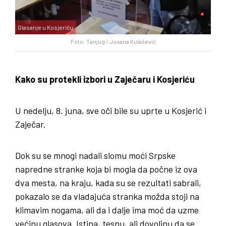
Glasanje u Kosjeriću
Foto: Tanjug / Jovana Kulašević
Kako su protekli izbori u Zaječaru i Kosjeriću
U nedelju, 8. juna, sve oči bile su uprte u Kosjerić i
Zaječar.
Dok su se mnogi nadali slomu moći Srpske
napredne stranke koja bi mogla da počne iz ova
dva mesta, na kraju, kada su se rezultati sabrali,
pokazalo se da vladajuća stranka možda stoji na
klimavim nogama, ali da i dalje ima moć da uzme
većinu glasova. Istina, tesnu, ali dovoljnu da se