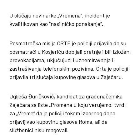
U slučaju novinarke „Vremena”, incident je
kvalifikovan kao “nasilničko ponašanje”.
Posmatračka misija CRTE je policiji prijavila da su
posmatrači u Kosjeriću dobijali pretnje i bili izloženi
provokacijama, ukjučujući i uznemiravanja i
zastrašivanja telefonskim pozivima. Crta je policiji
prijavila tri slučaja kupovine glasova u Zaječaru.
Uglješa Đuričković, kandidat za gradonačelnika
Zaječara sa liste „Promena u koju verujemo, tvrdi
za „Vreme” da je policiji tokom izbornog dana
prijavljivao kupovinu glasova Roma, ali da
službenici nisu reagovali.