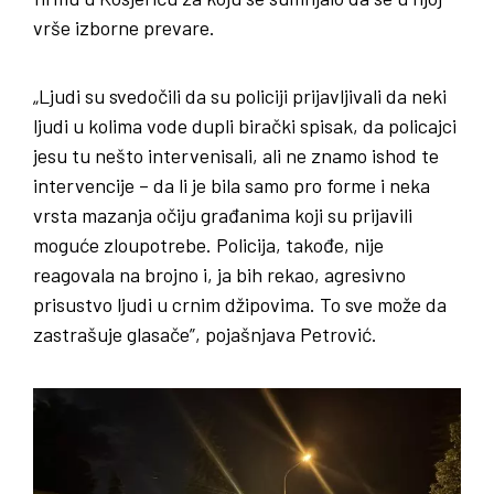
vrše izborne prevare.
„Ljudi su svedočili da su policiji prijavljivali da neki
ljudi u kolima vode dupli birački spisak, da policajci
jesu tu nešto intervenisali, ali ne znamo ishod te
intervencije – da li je bila samo pro forme i neka
vrsta mazanja očiju građanima koji su prijavili
moguće zloupotrebe. Policija, takođe, nije
reagovala na brojno i, ja bih rekao, agresivno
prisustvo ljudi u crnim džipovima. To sve može da
zastrašuje glasače”, pojašnjava Petrović.