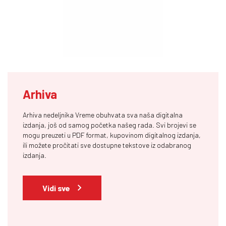
Arhiva
Arhiva nedeljnika Vreme obuhvata sva naša digitalna
izdanja, još od samog početka našeg rada. Svi brojevi se
mogu preuzeti u PDF format, kupovinom digitalnog izdanja,
ili možete pročitati sve dostupne tekstove iz odabranog
izdanja.
Vidi sve