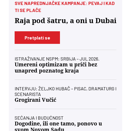
SVE NAPREDNJAČKE KAMPANJE: PEVAJ I KAD
TI SE PLAČE
Raja pod šatru, a oni u Dubai
Pretplati se
ISTRAŽIVANJE NSPM: SRBIJA – JUL 2026.
Umereni optimizam u priči bez
unapred poznatog kraja
INTERVJU: ŽELJKO HUBAČ – PISAC, DRAMATURG I
SCENARISTA
Grogirani Vučić
SEĆANJA I BUDUĆNOST
Dogodine, ili one tamo, ponovo u
svom Novom Sadu