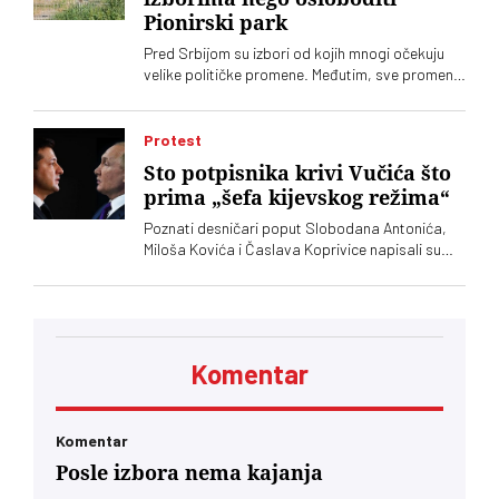
ministarka energetike Dubravka Đedović
Pionirski park
Handanović
Pred Srbijom su izbori od kojih mnogi očekuju
velike političke promene. Međutim, sve promene
u Srbiji dolaze sporo, pa čak i one koje se tiču
gradskih parkova, a „Ćacilend” još uvek okupira
Pionirski
Protest
Sto potpisnika krivi Vučića što
prima „šefa kijevskog režima“
Poznati desničari poput Slobodana Antonića,
Miloša Kovića i Časlava Koprivice napisali su
oštro pismo povodom dolaska predsednika
Ukrajine Volodimira Zelenskog
Komentar
Komentar
Posle izbora nema kajanja