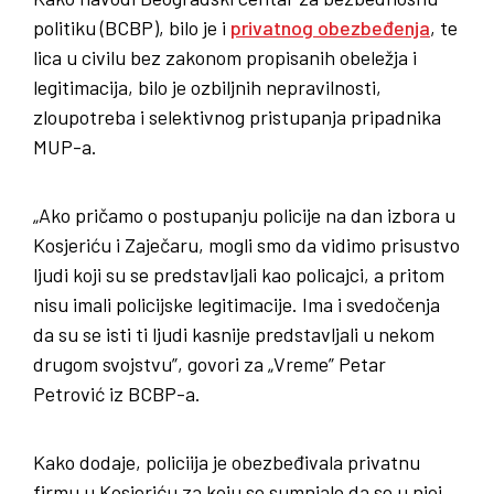
politiku (BCBP), bilo je i
privatnog obezbeđenja
, te
lica u civilu bez zakonom propisanih obeležja i
legitimacija, bilo je ozbiljnih nepravilnosti,
zloupotreba i selektivnog pristupanja pripadnika
MUP-a.
„Ako pričamo o postupanju policije na dan izbora u
Kosjeriću i Zaječaru, mogli smo da vidimo prisustvo
ljudi koji su se predstavljali kao policajci, a pritom
nisu imali policijske legitimacije. Ima i svedočenja
da su se isti ti ljudi kasnije predstavljali u nekom
drugom svojstvu”, govori za „Vreme” Petar
Petrović iz BCBP-a.
Kako dodaje, policiija je obezbeđivala privatnu
firmu u Kosjeriću za koju se sumnjalo da se u njoj