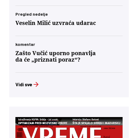
Pregled nedelje
Veselin Milić uzvraća udarac
komentar
Zašto Vučić uporno ponavlja
da će „priznati poraz“?
Vidi sve