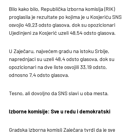
Bilo kako bilo, Republička izborna komisija (RIK)
proglasila je rezultate po kojima je u Kosjeriću SNS
osvojio 49,23 odsto glasova, dok su opozicionari
Ujedinjeni za Kosjerić uzeli 48,54 odsto glasova.
U Zaječaru, najvećem gradu na istoku Srbije,
naprednjaci su uzeli 48,4 odsto glasova, dok su
opozicionari na dve liste osvojili 33,19 odsto,
odnosno 7,4 odsto glasova.
Tesno, ali dovoljno da SNS slavi u oba mesta.
Izborne komisije: Sve u redu i demokratski
Gradska izborna komisij Zaječara tvrdi da je sve