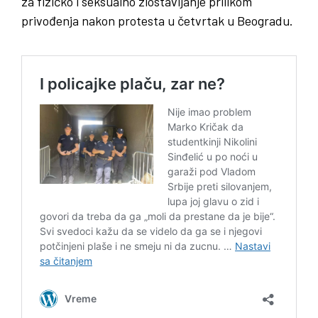
za fizičko i seksualno zlostavljanje prilikom
privođenja nakon protesta u četvrtak u Beogradu.