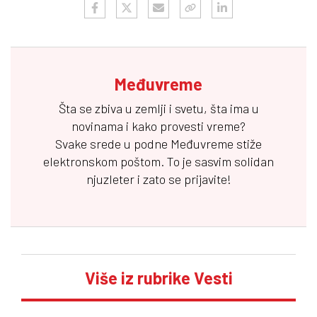
Međuvreme
Šta se zbiva u zemlji i svetu, šta ima u
novinama i kako provesti vreme?
Svake srede u podne
Međuvreme
stiže
elektronskom poštom. To je sasvim solidan
njuzleter i zato se prijavite!
Više iz rubrike Vesti