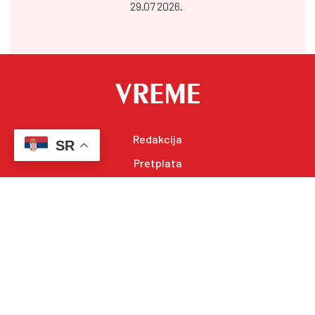
29.07 2026.
Redakcija
SR
Pretplata
Marketing
Uslovi korišćenja
Njuzleter
Projekti
Pratite nas: