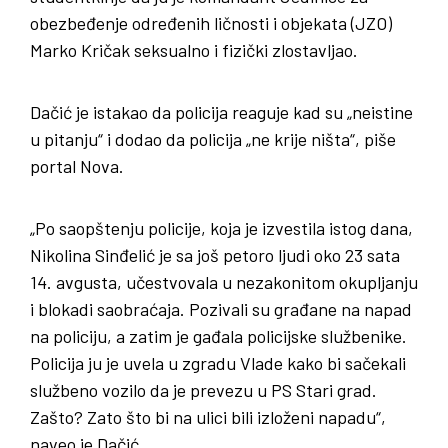
obezbeđenje određenih ličnosti i objekata (JZO)
Marko Kričak seksualno i fizički zlostavljao.
Dačić je istakao da policija reaguje kad su „neistine
u pitanju“ i dodao da policija „ne krije ništa“, piše
portal Nova.
„Po saopštenju policije, koja je izvestila istog dana,
Nikolina Sinđelić je sa još petoro ljudi oko 23 sata
14. avgusta, učestvovala u nezakonitom okupljanju
i blokadi saobraćaja. Pozivali su građane na napad
na policiju, a zatim je gađala policijske službenike.
Policija ju je uvela u zgradu Vlade kako bi sačekali
službeno vozilo da je prevezu u PS Stari grad.
Zašto? Zato što bi na ulici bili izloženi napadu“,
naveo je Dačić.