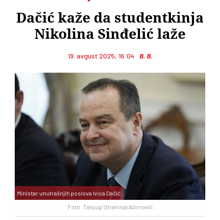
Dačić kaže da studentkinja
Nikolina Sinđelić laže
19. avgust 2025, 16:04
B. B.
Ministar unutrašnjih poslova Ivica Dačić
Foto: Tanjug/Strahinja Aćimović