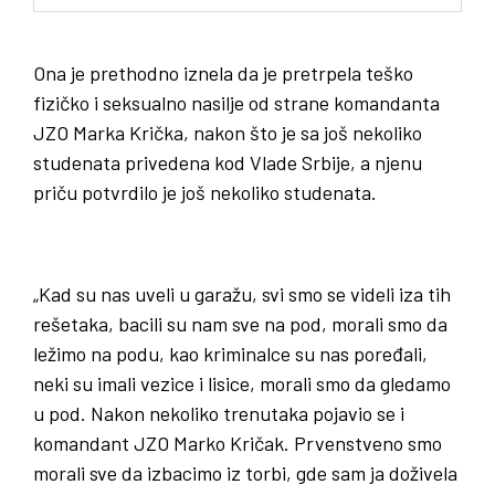
Ona je prethodno iznela da je pretrpela teško
fizičko i seksualno nasilje od strane komandanta
JZO Marka Krička, nakon što je sa još nekoliko
studenata privedena kod Vlade Srbije, a njenu
priču potvrdilo je još nekoliko studenata.
„Kad su nas uveli u garažu, svi smo se videli iza tih
rešetaka, bacili su nam sve na pod, morali smo da
ležimo na podu, kao kriminalce su nas poređali,
neki su imali vezice i lisice, morali smo da gledamo
u pod. Nakon nekoliko trenutaka pojavio se i
komandant JZO Marko Kričak. Prvenstveno smo
morali sve da izbacimo iz torbi, gde sam ja doživela