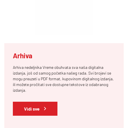
Arhiva
Arhiva nedeljnika Vreme obuhvata sva naša digitalna
izdanja, još od samog početka našeg rada. Svi brojevi se
mogu preuzeti u PDF format, kupovinom digitalnog izdanja,
ili možete pročitati sve dostupne tekstove iz odabranog
izdanja.
Vidi sve