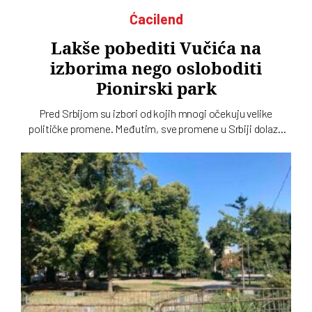
Ćacilend
Lakše pobediti Vučića na
izborima nego osloboditi
Pionirski park
Pred Srbijom su izbori od kojih mnogi očekuju velike
političke promene. Međutim, sve promene u Srbiji dolaze
sporo, pa čak i one koje se tiču gradskih parkova, a
„Ćacilend” još uvek okupira Pionirski