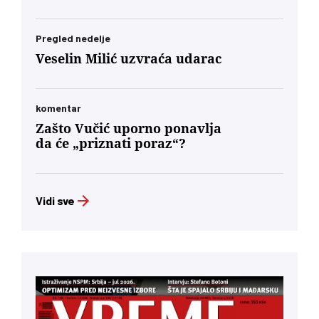
Pregled nedelje
Veselin Milić uzvraća udarac
komentar
Zašto Vučić uporno ponavlja
da će „priznati poraz“?
Vidi sve