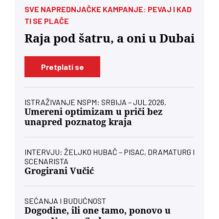
SVE NAPREDNJAČKE KAMPANJE: PEVAJ I KAD
TI SE PLAČE
Raja pod šatru, a oni u Dubai
Pretplati se
ISTRAŽIVANJE NSPM: SRBIJA – JUL 2026.
Umereni optimizam u priči bez
unapred poznatog kraja
INTERVJU: ŽELJKO HUBAČ – PISAC, DRAMATURG I
SCENARISTA
Grogirani Vučić
SEĆANJA I BUDUĆNOST
Dogodine, ili one tamo, ponovo u