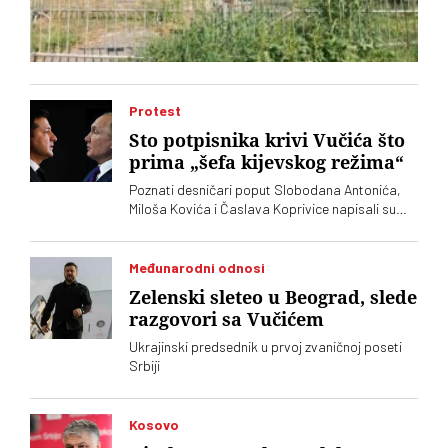
Protest
Sto potpisnika krivi Vučića što
prima „šefa kijevskog režima“
Poznati desničari poput Slobodana Antonića,
Miloša Kovića i Časlava Koprivice napisali su
oštro pismo povodom dolaska predsednika
Ukrajine Volodimira Zelenskog
Međunarodni odnosi
Zelenski sleteo u Beograd, slede
razgovori sa Vučićem
Ukrajinski predsednik u prvoj zvaničnoj poseti
Srbiji
Kosovo