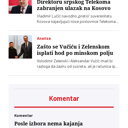
Direktoru srpskog Telekoma
zabranjen ulazak na Kosovo
Vladimir Lučić navodno „pretio“ suverenitetu
Kosova najavljujući nove poslovnice Telekoma
Srbije
Analiza
Zašto se Vučiću i Zelenskom
isplati hod po minskom polju
Volodimir Zelenski i Aleksandar Vučić imali bi
razloga da zaziru od susreta, ali je računica ipak
jača – Vučić kupuje naklonost EU, a Zelenskom
trebaju municija i dronovi
Komentar
Komentar
Posle izbora nema kajanja