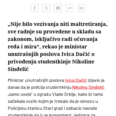
„Nije bilo vezivanja niti maltretiranja,
sve radnje su provedene u skladu sa
zakonom, isključivo radi očuvanja
reda i mira“, rekao je ministar
unutrašnjih poslova Ivica Dačić o
privođenju studentkinje Nikoline
Sinđelić
Ministar unutrašnjih poslova
Ivica Dačić
izjavio je
danas da je policija studentkinju
Nikolinu Sinđelić
„samo uvela“ u zgradu Vlade Srbije, kako bi tamo
sačekala vozilo kojim je trebalo da je odvezu u
Policijsku stanicu Stari grad i odbacio navode
studentkinje da ju je komandant Jedinice za