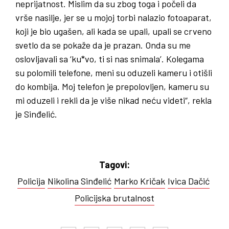
neprijatnost. Mislim da su zbog toga i počeli da
vrše nasilje, jer se u mojoj torbi nalazio fotoaparat,
koji je bio ugašen, ali kada se upali, upali se crveno
svetlo da se pokaže da je prazan. Onda su me
oslovljavali sa ‘ku*vo, ti si nas snimala’. Kolegama
su polomili telefone, meni su oduzeli kameru i otišli
do kombija. Moj telefon je prepolovljen, kameru su
mi oduzeli i rekli da je više nikad neću videti“, rekla
je Sinđelić.
Tagovi:
Policija
Nikolina Sinđelić
Marko Kričak
Ivica Dačić
Policijska brutalnost