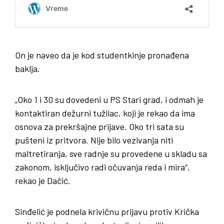
On je naveo da je kod studentkinje pronađena
baklja.
„Oko 1 i 30 su dovedeni u PS Stari grad, i odmah je
kontaktiran dežurni tužilac, koji je rekao da ima
osnova za prekršajne prijave. Oko tri sata su
pušteni iz pritvora. Nije bilo vezivanja niti
maltretiranja, sve radnje su provedene u skladu sa
zakonom, isključivo radi očuvanja reda i mira“,
rekao je Dačić.
Sinđelić je podnela krivičnu prijavu protiv Krička