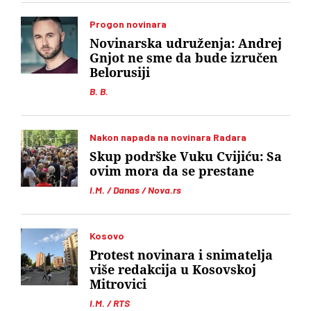
Progon novinara
Novinarska udruženja: Andrej
Gnjot ne sme da bude izručen
Belorusiji
B. B.
Nakon napada na novinara Radara
Skup podrške Vuku Cvijiću: Sa
ovim mora da se prestane
I.M. / Danas / Nova.rs
Kosovo
Protest novinara i snimatelja
više redakcija u Kosovskoj
Mitrovici
I.M. / RTS