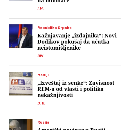
na novinare
I.M.
Republika Srpska
Kažnjavanje „izdajnika“: Novi
Dodikov pokušaj da ućutka
neistomišljenike
DW
Mediji
„Izveštaj iz senke“: Zavisnost
REM-a od vlasti i politika
nekažnjivosti
B. B.
Rusija