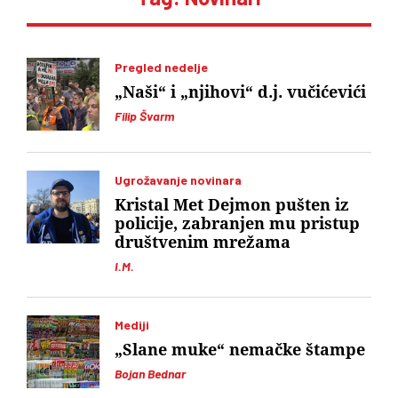
Pregled nedelje
„Naši“ i „njihovi“ d.j. vučićevići
Filip Švarm
Ugrožavanje novinara
Kristal Met Dejmon pušten iz
policije, zabranjen mu pristup
društvenim mrežama
I.M.
Mediji
„Slane muke“ nemačke štampe
Bojan Bednar