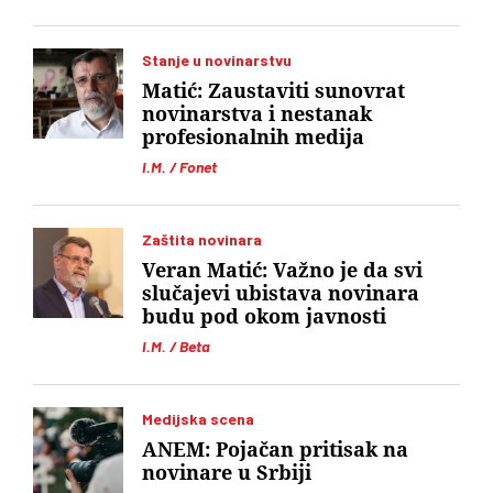
Stanje u novinarstvu
Matić: Zaustaviti sunovrat
novinarstva i nestanak
profesionalnih medija
I.M. / Fonet
Zaštita novinara
Veran Matić: Važno je da svi
slučajevi ubistava novinara
budu pod okom javnosti
I.M. / Beta
Medijska scena
ANEM: Pojačan pritisak na
novinare u Srbiji