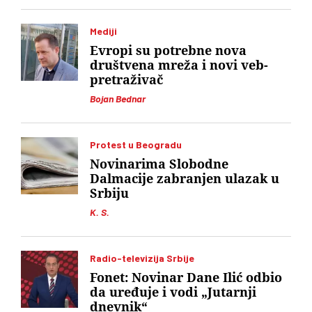
Mediji
Evropi su potrebne nova
društvena mreža i novi veb-
pretraživač
Bojan Bednar
Protest u Beogradu
Novinarima Slobodne
Dalmacije zabranjen ulazak u
Srbiju
K. S.
Radio-televizija Srbije
Fonet: Novinar Dane Ilić odbio
da uređuje i vodi „Jutarnji
dnevnik“