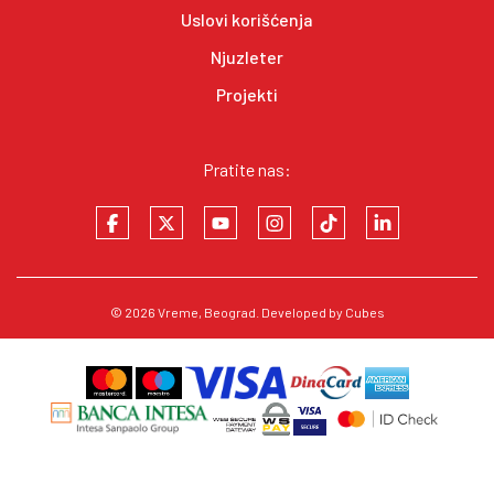
Uslovi korišćenja
Njuzleter
Projekti
Pratite nas:
© 2026
Vreme
, Beograd. Developed by
Cubes