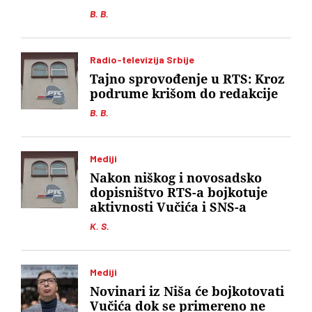
B. B.
Radio-televizija Srbije
Tajno sprovođenje u RTS: Kroz
podrume krišom do redakcije
B. B.
Mediji
Nakon niškog i novosadsko
dopisništvo RTS-a bojkotuje
aktivnosti Vučića i SNS-a
K. S.
Mediji
Novinari iz Niša će bojkotovati
Vučića dok se primereno ne