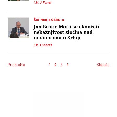
I.M. / Fonet
Šef Misije OEBS-a
Jan Bratu: Mora se okončati
nekažnjivost zločina nad
novinarima u Srbiji
I.M. (Fonet)
Prethodno
1
2
3
4
Sledeće
Kretanje
članaka