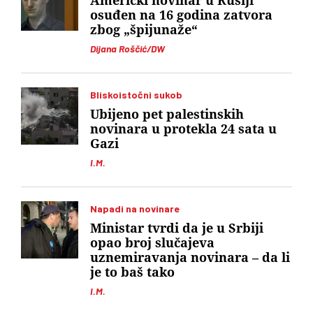
Američki novinar u Rusiji
osuđen na 16 godina zatvora
zbog „špijunaže“
Dijana Roščić/DW
Bliskoistočni sukob
Ubijeno pet palestinskih
novinara u protekla 24 sata u
Gazi
I.M.
Napadi na novinare
Ministar tvrdi da je u Srbiji
opao broj slučajeva
uznemiravanja novinara – da li
je to baš tako
I.M.