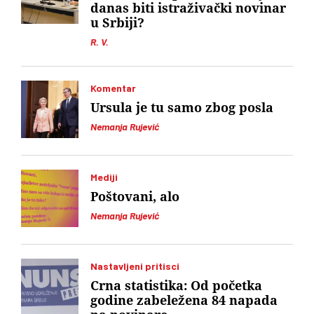
danas biti istraživački novinar
u Srbiji?
R. V.
Komentar
Ursula je tu samo zbog posla
Nemanja Rujević
Mediji
Poštovani, alo
Nemanja Rujević
Nastavljeni pritisci
Crna statistika: Od početka
godine zabeležena 84 napada