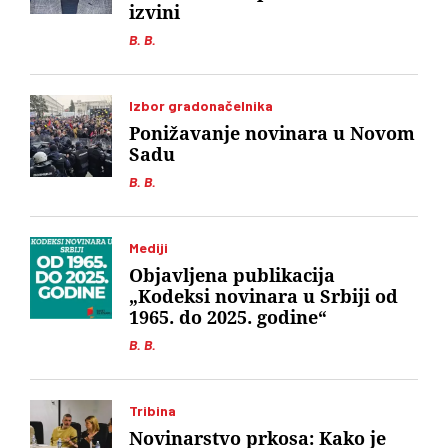
izvini
B. B.
Izbor gradonačelnika
Ponižavanje novinara u Novom
Sadu
B. B.
Mediji
Objavljena publikacija
„Kodeksi novinara u Srbiji od
1965. do 2025. godine“
B. B.
Tribina
Novinarstvo prkosa: Kako je