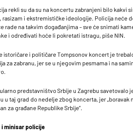
cija rekli su da su na koncertu zabranjeni bilo kakvi si
 rasizam i ekstremističke ideologije. Policija neće 
ače rade na takvim događanjima – sve će snimati k
e i određivati hoće li pokretati istragu, piše NIN.
istoričare i političare Tompsonov koncert je trebalo
cija za zabranu, jer se u njegovim pesmama i na sam
o.
larno predstavništvo Srbije u Zagrebu savetovalo 
u u taj grad do nedelje zbog koncerta, jer „boravak 
an za građane Republike Srbije“.
 i minisar policije