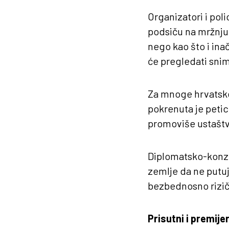
Organizatori i poli
podsiču na mržnju,
nego kao što i in
će pregledati snimk
Za mnoge hrvatske 
pokrenuta je peti
promoviše ustaštv
Diplomatsko-konzu
zemlje da ne putuj
bezbednosno rizič
Prisutni i premijer