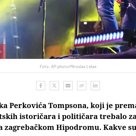
n
Foto: AP photo/Miroslav Lelas
a Perkovića Tompsona, koji je prem
kih istoričara i političara trebalo za
a zagrebačkom Hipodromu. Kakve su