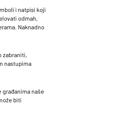
mboli i natpisi koji
delovati odmah,
amerama. Naknadno
 zabraniti,
im nastupima
je građanima naše
može biti