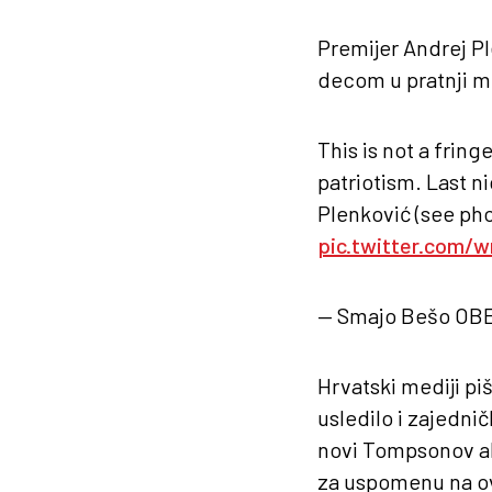
Premijer Andrej Pl
decom u pratnji mi
This is not a frin
patriotism. Last n
Plenković (see ph
pic.twitter.com/
— Smajo Bešo OB
Hrvatski mediji pi
usledilo i zajedni
novi Tompsonov alb
za uspomenu na ov