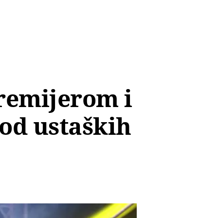
remijerom i
 od ustaških