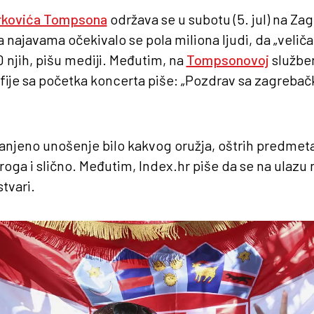
rkovića Tompsona
održava se u subotu (5. jul) na Z
ajavama očekivalo se pola miliona ljudi, da „veliča
0 njih, pišu mediji. Međutim, na
Tompsonovoj
službe
rafije sa početka koncerta piše: „Pozdrav sa zagreb
anjeno unošenje bilo kakvog oružja, oštrih predmeta
roga i slično. Međutim, Index.hr piše da se na ulazu 
stvari.