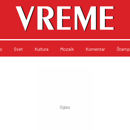
o
Svet
Kultura
Mozaik
Komentar
Štampa