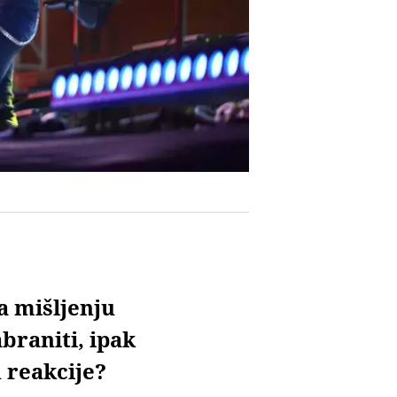
a mišljenju
braniti, ipak
 reakcije?