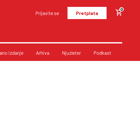
0
Prijavite se
Pretplata
no izdanje
Arhiva
Njuzleter
Podkast