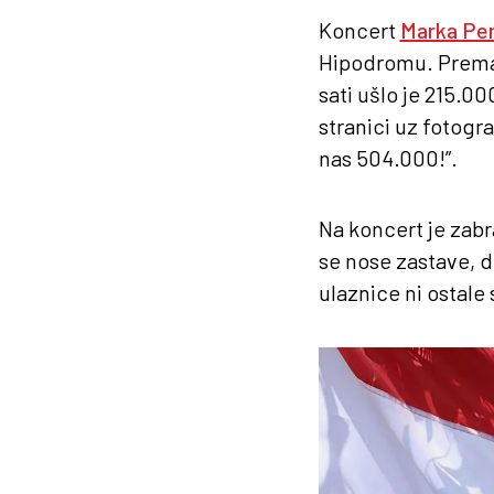
Koncert
Marka Pe
Hipodromu. Prema n
sati ušlo je 215.00
stranici uz fotog
nas 504.000!”.
Na koncert je zabr
se nose zastave, d
ulaznice ni ostale 