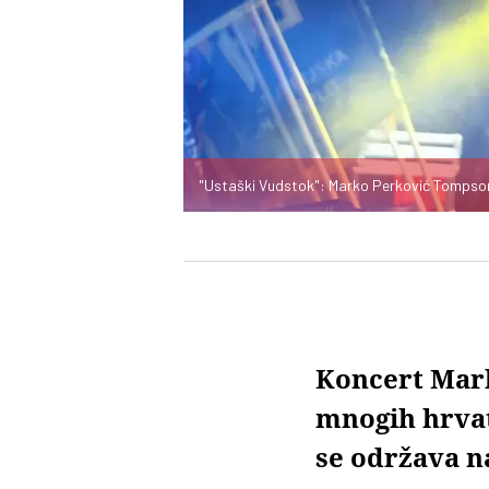
"Ustaški Vudstok": Marko Perković Tompso
Koncert Mark
mnogih hrvats
se održava n