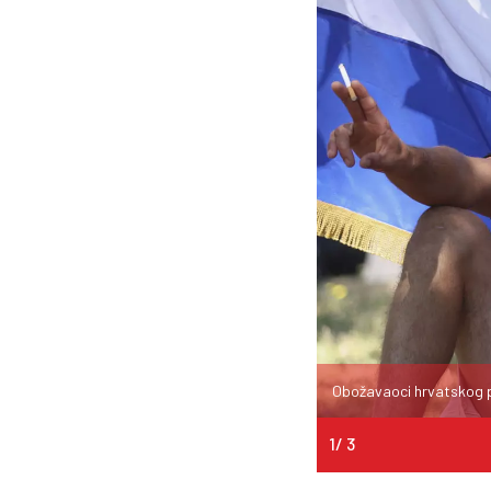
Obožavaoci hrvatskog p