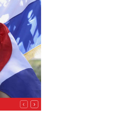
Obožavaoci hrvatskog pevača Marka Perkovi
‹
›