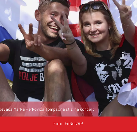
evača Marka Perkovića Tompsona stiži na koncert
Foto: FoNet/AP