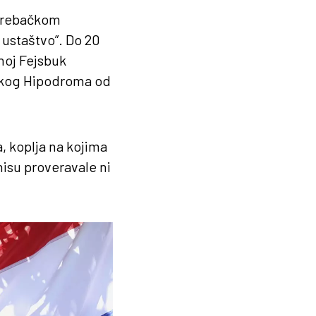
agrebačkom
 ustaštvo”. Do 20
noj Fejsbuk
ačkog Hipodroma od
, koplja na kojima
nisu proveravale ni