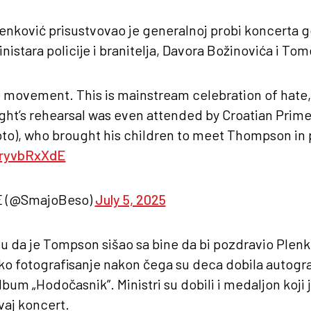
enković prisustvovao je generalnoj probi koncerta g
nistara policije i branitelja, Davora Božinovića i T
ge movement. This is mainstream celebration of hat
ight’s rehearsal was even attended by Croatian Prime
oto), who brought his children to meet Thompson in 
wryvbRxXdE
E (@SmajoBeso)
July 5, 2025
šu da je Tompson sišao sa bine da bi pozdravio Plenk
čko fotografisanje nakon čega su deca dobila autogr
um „Hodočasnik”. Ministri su dobili i medaljon koji
aj koncert.