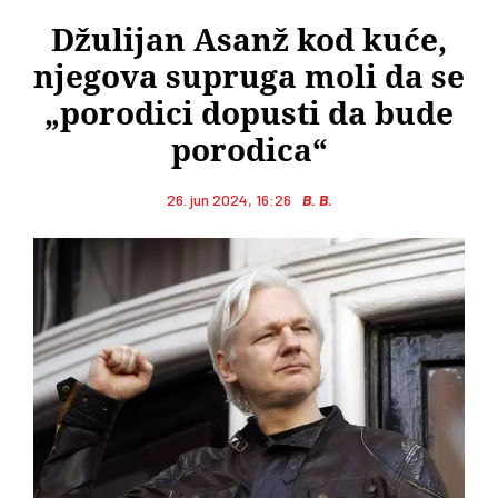
Džulijan Asanž kod kuće,
njegova supruga moli da se
„porodici dopusti da bude
porodica“
26. jun 2024, 16:26
B. B.