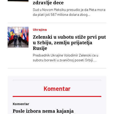
zdravlje dece
Sud u Novom Meksiku presudio je da Meta mora
da plati još 567 miliona dolara zbog
ugrožavanja bezbednosti dece na svojim
platformama. Kompnija odbacuje optužbe i
najavljuje žalbu
Ukrajina
Zelenski u subotu stiže prvi put
u Srbiju, zemlju prijatelja
Rusije
Predsednik Ukrajine Volodimir Zelenski će u
subotu boraviti u zvaničnoj poseti Srbiji.
Ugostitiće ga njegov srposki kolega Aleksandar
Vučić, saopštila je služba za saradnju sa
medijima šefa srpske države
Komentar
Komentar
Posle izbora nema kajanja