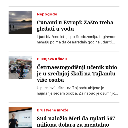
Nepogode
Cunami u Evropi: Zašto treba
gledati u vodu
Ljudi blaženo letuju po Sredozemlju, i uglavnom
nemaju pojma da će narednih godina udariti
veliki cunami. A neznanje može da se plati
životom
Pucnjava u školi
Četrnaestogodišnji učenik ubio
je u srednjoj školi na Tajlandu
više osoba
U pucnjavi u školi na Tajlandu ubijeno je
najmanje sedam osoba. Za napad je osumnjičen
četrnaestogodišnji učenik
Društvene mreže
Sud naložio Meti da uplati 567
miliona dolara za mentalno