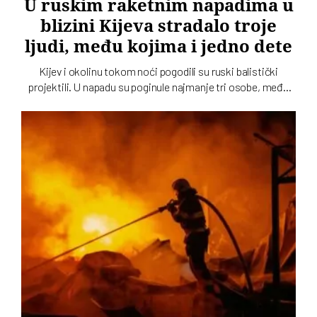
U ruskim raketnim napadima u
blizini Kijeva stradalo troje
ljudi, među kojima i jedno dete
Kijev i okolinu tokom noći pogodili su ruski balistički
projektili. U napadu su poginule najmanje tri osobe, među
kojima je i dete, dok su tri osobe povređene