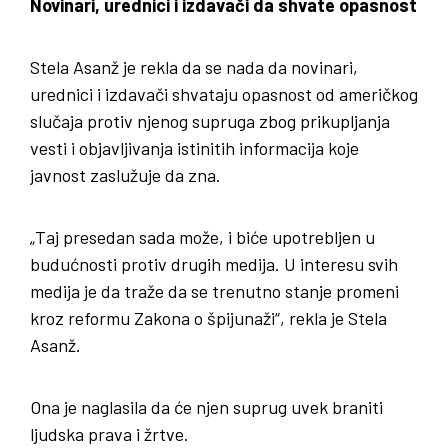
Novinari, urednici i izdavači da shvate opasnost
Stela Asanž je rekla da se nada da novinari,
urednici i izdavači shvataju opasnost od američkog
slučaja protiv njenog supruga zbog prikupljanja
vesti i objavljivanja istinitih informacija koje
javnost zaslužuje da zna.
„Taj presedan sada može, i biće upotrebljen u
budućnosti protiv drugih medija. U interesu svih
medija je da traže da se trenutno stanje promeni
kroz reformu Zakona o špijunaži“, rekla je Stela
Asanž.
Ona je naglasila da će njen suprug uvek braniti
ljudska prava i žrtve.