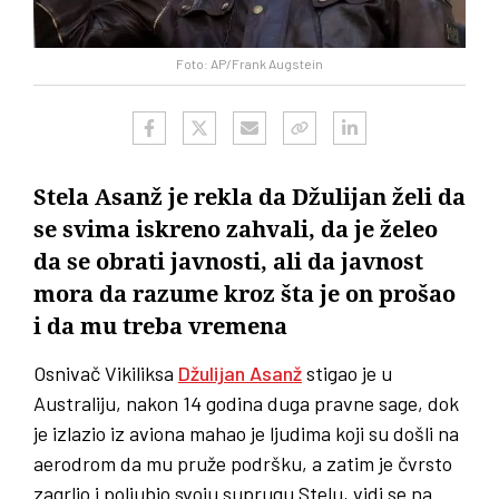
Foto: AP/Frank Augstein
Stela Asanž je rekla da Džulijan želi da
se svima iskreno zahvali, da je želeo
da se obrati javnosti, ali da javnost
mora da razume kroz šta je on prošao
i da mu treba vremena
Osnivač Vikiliksa
Džulijan Asanž
stigao je u
Australiju, nakon 14 godina duga pravne sage, dok
je izlazio iz aviona mahao je ljudima koji su došli na
aerodrom da mu pruže podršku, a zatim je čvrsto
zagrlio i poljubio svoju suprugu Stelu, vidi se na