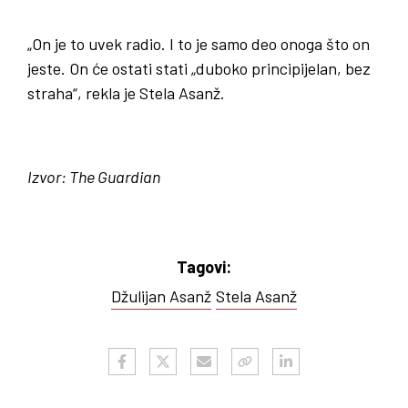
„On je to uvek radio. I to je samo deo onoga što on
jeste. On će ostati stati „duboko principijelan, bez
straha“, rekla je Stela Asanž.
Izvor: The Guardian
Tagovi:
Džulijan Asanž
Stela Asanž