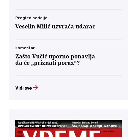
Pregled nedelje
Veselin Milić uzvraća udarac
komentar
Zašto Vučić uporno ponavlja
da će „priznati poraz“?
Vidi sve