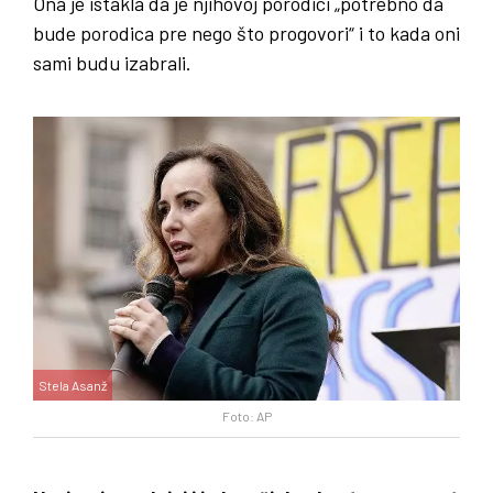
Ona je istakla da je njihovoj porodici „potrebno da
bude porodica pre nego što progovori“ i to kada oni
sami budu izabrali.
Stela Asanž
Foto: AP