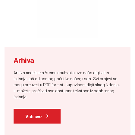
Arhiva
Arhiva nedeljnika Vreme obuhvata sva naša digitalna
izdanja, još od samog početka našeg rada. Svi brojevi se
mogu preuzeti u PDF format, kupovinom digitalnog izdanja,
ili možete pročitati sve dostupne tekstove iz odabranog
izdanja.
Vidi sve