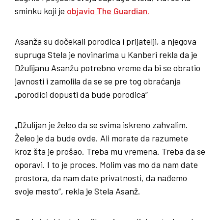
sminku koji je
objavio The Guardian.
Asanža su dočekali porodica i prijatelji, a njegova
supruga Stela je novinarima u Kanberi rekla da je
Džulijanu Asanžu potrebno vreme da bi se obratio
javnosti i zamolila da se se pre tog obraćanja
„porodici dopusti da bude porodica“
„Džulijan je želeo da se svima iskreno zahvalim.
Želeo je da bude ovde. Ali morate da razumete
kroz šta je prošao. Treba mu vremena. Treba da se
oporavi. I to je proces. Molim vas mo da nam date
prostora, da nam date privatnosti, da nađemo
svoje mesto“, rekla je Stela Asanž.