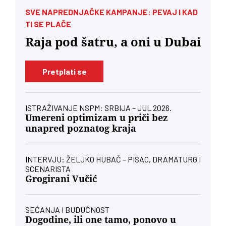
SVE NAPREDNJAČKE KAMPANJE: PEVAJ I KAD
TI SE PLAČE
Raja pod šatru, a oni u Dubai
Pretplati se
ISTRAŽIVANJE NSPM: SRBIJA – JUL 2026.
Umereni optimizam u priči bez
unapred poznatog kraja
INTERVJU: ŽELJKO HUBAČ – PISAC, DRAMATURG I
SCENARISTA
Grogirani Vučić
SEĆANJA I BUDUĆNOST
Dogodine, ili one tamo, ponovo u