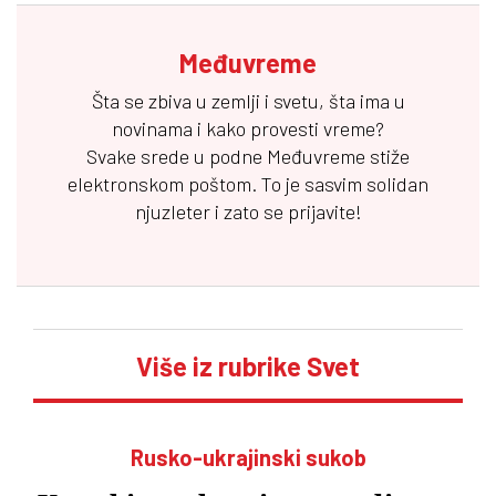
Međuvreme
Šta se zbiva u zemlji i svetu, šta ima u
novinama i kako provesti vreme?
Svake srede u podne
Međuvreme
stiže
elektronskom poštom. To je sasvim solidan
njuzleter i zato se prijavite!
Više iz rubrike Svet
Rusko-ukrajinski sukob