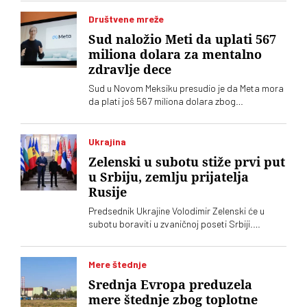
Društvene mreže
Sud naložio Meti da uplati 567
miliona dolara za mentalno
zdravlje dece
Sud u Novom Meksiku presudio je da Meta mora
da plati još 567 miliona dolara zbog
ugrožavanja bezbednosti dece na svojim
platformama. Kompnija odbacuje optužbe i
najavljuje žalbu
Ukrajina
Zelenski u subotu stiže prvi put
u Srbiju, zemlju prijatelja
Rusije
Predsednik Ukrajine Volodimir Zelenski će u
subotu boraviti u zvaničnoj poseti Srbiji.
Ugostitiće ga njegov srposki kolega Aleksandar
Vučić, saopštila je služba za saradnju sa
medijima šefa srpske države
Mere štednje
Srednja Evropa preduzela
mere štednje zbog toplotne