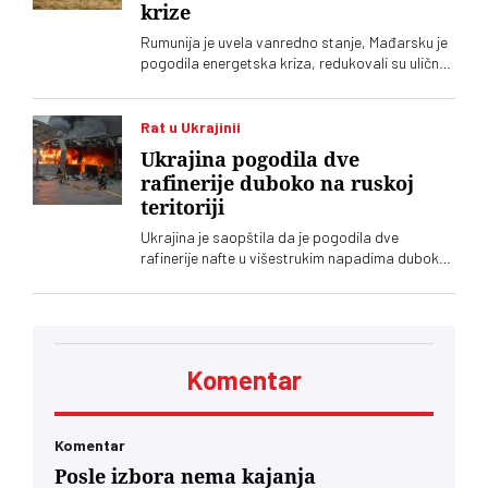
krize
Rumunija je uvela vanredno stanje, Mađarsku je
pogodila energetska kriza, redukovali su uličnu
rasvetu, a Slovenija smanjila rad nuklearke
Rat u Ukrajinii
Ukrajina pogodila dve
rafinerije duboko na ruskoj
teritoriji
Ukrajina je saopštila da je pogodila dve
rafinerije nafte u višestrukim napadima duboko
u Rusiji, a pogođeni su i patrolni čamci i drugi
brodovi u Crnom moru
Komentar
Komentar
Posle izbora nema kajanja