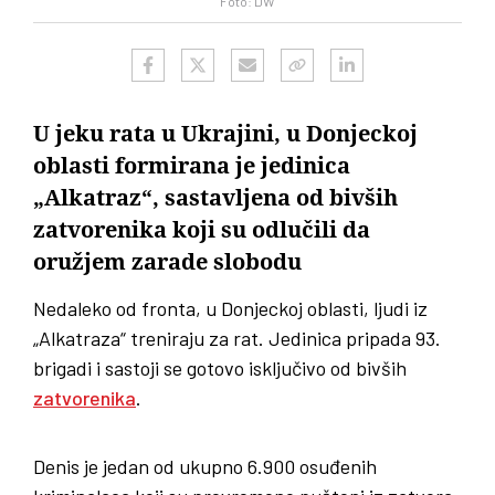
Foto: DW
U jeku rata u Ukrajini, u Donjeckoj
oblasti formirana je jedinica
„Alkatraz“, sastavljena od bivših
zatvorenika koji su odlučili da
oružjem zarade slobodu
Nedaleko od fronta, u Donjeckoj oblasti, ljudi iz
„Alkatraza“ treniraju za rat. Jedinica pripada 93.
brigadi i sastoji se gotovo isključivo od bivših
zatvorenika
.
Denis je jedan od ukupno 6.900 osuđenih