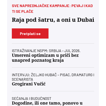
SVE NAPREDNJAČKE KAMPANJE: PEVAJ I KAD
TI SE PLAČE
Raja pod šatru, a oni u Dubai
Pretplati se
ISTRAŽIVANJE NSPM: SRBIJA – JUL 2026.
Umereni optimizam u priči bez
unapred poznatog kraja
INTERVJU: ŽELJKO HUBAČ – PISAC, DRAMATURG I
SCENARISTA
Grogirani Vučić
SEĆANJA I BUDUĆNOST
Dogodine, ili one tamo, ponovo u