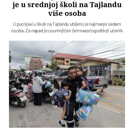
je u srednjoj školi na Tajlandu
više osoba
U pucnjavi u školi na Tajlandu ubijeno je najmanje sedam
osoba. Za napad je osumnjičen četrnaestogodišnji učenik