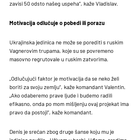
zavisi 50 odsto našeg uspeha“, kaže Vladislav.
Motivacija odlučuje o pobedi ili porazu
Ukrajinska jedinica ne može se porediti s ruskim
Vagnerovim trupama, koje su se povremeno
masovno regrutovale u ruskim zatvorima.
„Odlučujući faktor je motivacija da se neko želi
boriti za svoju zemlju“, kaže komandant Valentin.
„Ako odaberemo prave ljude i budemo radili
efikasno, onda po mom mišljenju ovaj projekat ima
pravo da postoji“, kaže komandant.
Denis je srećan zbog druge šanse koju mu je