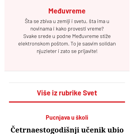
Međuvreme
Šta se zbiva u zemlji i svetu, šta ima u
novinama i kako provesti vreme?
Svake srede u podne
Međuvreme
stiže
elektronskom poštom. To je sasvim solidan
njuzleter i zato se prijavite!
Više iz rubrike Svet
Pucnjava u školi
Četrnaestogodišnji učenik ubio