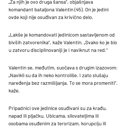
„Za njih je ovo druga šansa“, objašnjava
komandant bataljona Valentin (45). On je jedini
ovde koji nije osuđivan za krivično delo.
„Lakše je komandovati jedinicom sastavljenom od
bivših zatvorenika“, kaže Valentin. „Svako ko je bio
u zatvoru disciplinovaniji je i naviknut na red.“
Valentin se, međutim, suočava s drugim izazovom:
„Navikli su da ih neko kontroliše. I zato slušaju
naređenja bez razmišljanja. To se mora promeniti“,
kaže.
Pripadnici ove jedinice osuđivani su za krađu,
napad ili pljačku. Ubicama, silovateljima ili
osobama osuđenim za terorizam, korupciju ili