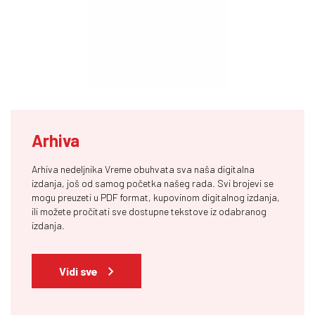
Arhiva
Arhiva nedeljnika Vreme obuhvata sva naša digitalna
izdanja, još od samog početka našeg rada. Svi brojevi se
mogu preuzeti u PDF format, kupovinom digitalnog izdanja,
ili možete pročitati sve dostupne tekstove iz odabranog
izdanja.
Vidi sve