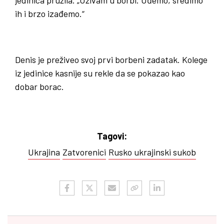
jedinica pružila. „Uživam u borbi. Uđemo, sredimo
ih i brzo izađemo.“
Denis je preživeo svoj prvi borbeni zadatak. Kolege
iz jedinice kasnije su rekle da se pokazao kao
dobar borac.
Tagovi:
Ukrajina
Zatvorenici
Rusko ukrajinski sukob