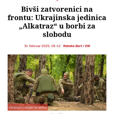
Bivši zatvorenici na
frontu: Ukrajinska jedinica
„Alkatraz“ u borbi za
slobodu
10. februar 2025, 09:42
Rebeka Bart / DW
Ukrajinski robijaši na ratištu