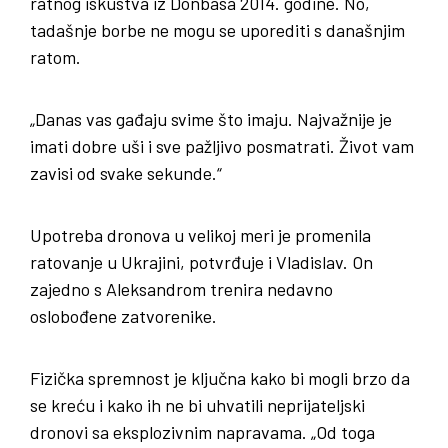
ratnog iskustva iz Donbasa 2014. godine. No,
tadašnje borbe ne mogu se uporediti s današnjim
ratom.
„Danas vas gađaju svime što imaju. Najvažnije je
imati dobre uši i sve pažljivo posmatrati. Život vam
zavisi od svake sekunde.“
Upotreba dronova u velikoj meri je promenila
ratovanje u Ukrajini, potvrđuje i Vladislav. On
zajedno s Aleksandrom trenira nedavno
oslobođene zatvorenike.
Fizička spremnost je ključna kako bi mogli brzo da
se kreću i kako ih ne bi uhvatili neprijateljski
dronovi sa eksplozivnim napravama. „Od toga