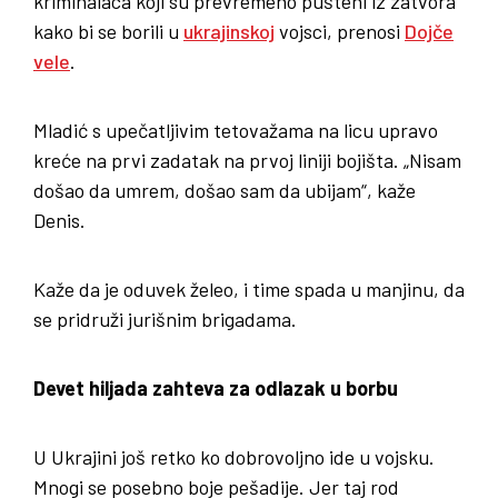
kriminalaca koji su prevremeno pušteni iz zatvora
kako bi se borili u
ukrajinskoj
vojsci, prenosi
Dojče
vele
.
Mladić s upečatljivim tetovažama na licu upravo
kreće na prvi zadatak na prvoj liniji bojišta. „Nisam
došao da umrem, došao sam da ubijam“, kaže
Denis.
Kaže da je oduvek želeo, i time spada u manjinu, da
se pridruži jurišnim brigadama.
Devet hiljada zahteva za odlazak u borbu
U Ukrajini još retko ko dobrovoljno ide u vojsku.
Mnogi se posebno boje pešadije. Jer taj rod