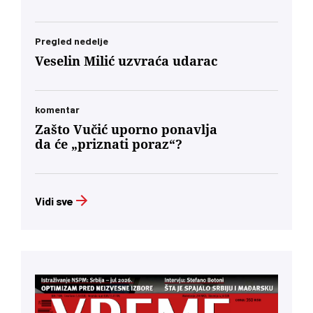
Pregled nedelje
Veselin Milić uzvraća udarac
komentar
Zašto Vučić uporno ponavlja
da će „priznati poraz“?
Vidi sve