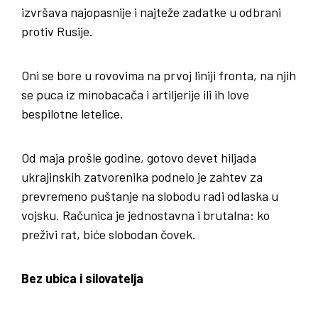
izvršava najopasnije i najteže zadatke u odbrani
protiv Rusije.
Oni se bore u rovovima na prvoj liniji fronta, na njih
se puca iz minobacača i artiljerije ili ih love
bespilotne letelice.
Od maja prošle godine, gotovo devet hiljada
ukrajinskih zatvorenika podnelo je zahtev za
prevremeno puštanje na slobodu radi odlaska u
vojsku. Računica je jednostavna i brutalna: ko
preživi rat, biće slobodan čovek.
Bez ubica i silovatelja