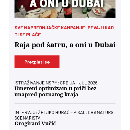
SVE NAPREDNJAČKE KAMPANJE: PEVAJ I KAD
TI SE PLAČE
Raja pod šatru, a oni u Dubai
Pretplati se
ISTRAŽIVANJE NSPM: SRBIJA – JUL 2026.
Umereni optimizam u priči bez
unapred poznatog kraja
INTERVJU: ŽELJKO HUBAČ – PISAC, DRAMATURG I
SCENARISTA
Grogirani Vučić