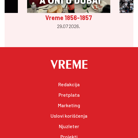
Vreme 1856-1857
29.07 2026.
Redakcija
Pretplata
Marketing
Uslovi korišćenja
Njuzleter
Projekti