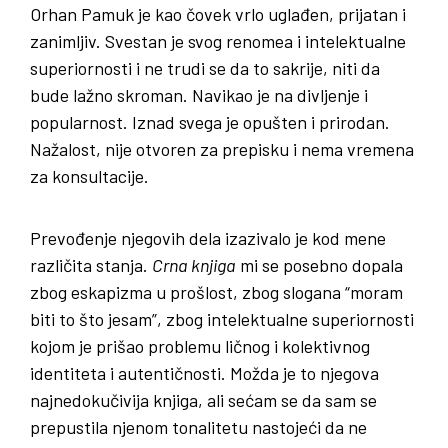
Orhan Pamuk je kao čovek vrlo uglađen, prijatan i
zanimljiv. Svestan je svog renomea i intelektualne
superiornosti i ne trudi se da to sakrije, niti da
bude lažno skroman. Navikao je na divljenje i
popularnost. Iznad svega je opušten i prirodan.
Nažalost, nije otvoren za prepisku i nema vremena
za konsultacije.
Prevođenje njegovih dela izazivalo je kod mene
različita stanja.
Crna knjiga
mi se posebno dopala
zbog eskapizma u prošlost, zbog slogana “moram
biti to što jesam”, zbog intelektualne superiornosti
kojom je prišao problemu ličnog i kolektivnog
identiteta i autentičnosti. Možda je to njegova
najnedokučivija knjiga, ali sećam se da sam se
prepustila njenom tonalitetu nastojeći da ne