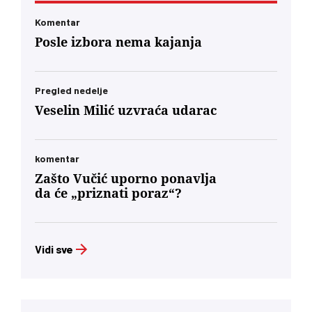
Komentar
Posle izbora nema kajanja
Pregled nedelje
Veselin Milić uzvraća udarac
komentar
Zašto Vučić uporno ponavlja
da će „priznati poraz“?
Vidi sve