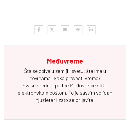
Međuvreme
Šta se zbiva u zemlji i svetu, šta ima u
novinama i kako provesti vreme?
Svake srede u podne
Međuvreme
stiže
elektronskom poštom. To je sasvim solidan
njuzleter i zato se prijavite!