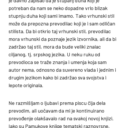
je davno zapisao da je stupanj duha koji je
potreban da nam se neko dopadne vrlo blizak
stupnju duha koji sami imamo. Tako vrhunski stil
može da prepozna prevodilac koji je i sam odličan
stilista. Da bi otkrio taj vrhunski stil, prevodilac
mora vrhunski da poznaje jezik izvornika, ali da bi
zadržao taj stil, mora da bude veliki znalac
ciljanog, tj. srpskog jezika. U neku ruku od
prevodioca se traže znanja i umenja koja sam
autor nema, odnosno da suvereno vlada i jednim i
drugim jezikom kako bi zadržao sva svojstva i
lepote originala.
Ne razmišljam o ljubavi prema piscu čija dela
prevodim, ali uočavam da mi je kontinuirano
prevođenje olakšavalo rad na svakoj novoj knjizi.
Iako su Pamukove knjige tematski raznovrsne,