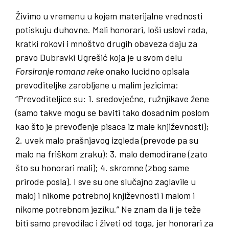
Živimo u vremenu u kojem materijalne vrednosti
potiskuju duhovne. Mali honorari, loši uslovi rada,
kratki rokovi i mnoštvo drugih obaveza daju za
pravo Dubravki Ugrešić koja je u svom delu
Forsiranje romana reke
onako lucidno opisala
prevoditeljke zarobljene u malim jezicima:
“Prevoditeljice su: 1. sredovječne, ružnjikave žene
(samo takve mogu se baviti tako dosadnim poslom
kao što je prevođenje pisaca iz male književnosti);
2. uvek malo prašnjavog izgleda (prevode pa su
malo na friškom zraku); 3. malo demodirane (zato
što su honorari mali); 4. skromne (zbog same
prirode posla). I sve su one slučajno zaglavile u
maloj i nikome potrebnoj književnosti i malom i
nikome potrebnom jeziku.” Ne znam da li je teže
biti samo prevodilac i živeti od toga, jer honorari za