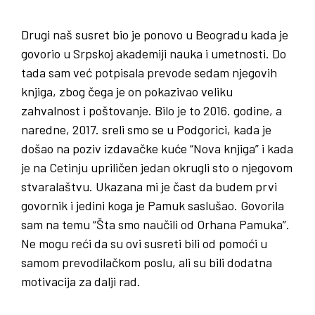
Drugi naš susret bio je ponovo u Beogradu kada je
govorio u Srpskoj akademiji nauka i umetnosti. Do
tada sam već potpisala prevode sedam njegovih
knjiga, zbog čega je on pokazivao veliku
zahvalnost i poštovanje. Bilo je to 2016. godine, a
naredne, 2017. sreli smo se u Podgorici, kada je
došao na poziv izdavačke kuće “Nova knjiga” i kada
je na Cetinju upriličen jedan okrugli sto o njegovom
stvaralaštvu. Ukazana mi je čast da budem prvi
govornik i jedini koga je Pamuk saslušao. Govorila
sam na temu “Šta smo naučili od Orhana Pamuka”.
Ne mogu reći da su ovi susreti bili od pomoći u
samom prevodilačkom poslu, ali su bili dodatna
motivacija za dalji rad.