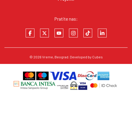
Pratite nas:
© 2026
Vreme
, Beograd. Developed by
Cubes