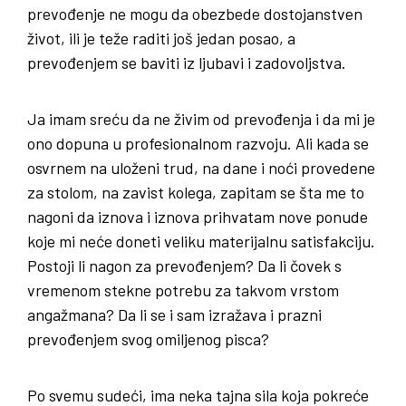
prevođenje ne mogu da obezbede dostojanstven
život, ili je teže raditi još jedan posao, a
prevođenjem se baviti iz ljubavi i zadovoljstva.
Ja imam sreću da ne živim od prevođenja i da mi je
ono dopuna u profesionalnom razvoju. Ali kada se
osvrnem na uloženi trud, na dane i noći provedene
za stolom, na zavist kolega, zapitam se šta me to
nagoni da iznova i iznova prihvatam nove ponude
koje mi neće doneti veliku materijalnu satisfakciju.
Postoji li nagon za prevođenjem? Da li čovek s
vremenom stekne potrebu za takvom vrstom
angažmana? Da li se i sam izražava i prazni
prevođenjem svog omiljenog pisca?
Po svemu sudeći, ima neka tajna sila koja pokreće