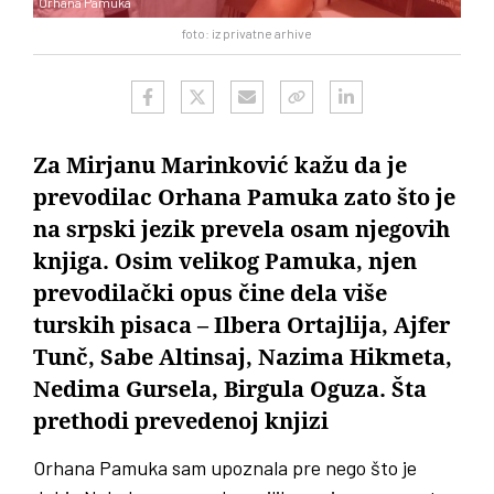
Orhana Pamuka
foto: iz privatne arhive
Za Mirjanu Marinković kažu da je
prevodilac Orhana Pamuka zato što je
na srpski jezik prevela osam njegovih
knjiga. Osim velikog Pamuka, njen
prevodilački opus čine dela više
turskih pisaca – Ilbera Ortajlija, Ajfer
Tunč, Sabe Altinsaj, Nazima Hikmeta,
Nedima Gursela, Birgula Oguza. Šta
prethodi prevedenoj knjizi
Orhana Pamuka sam upoznala pre nego što je