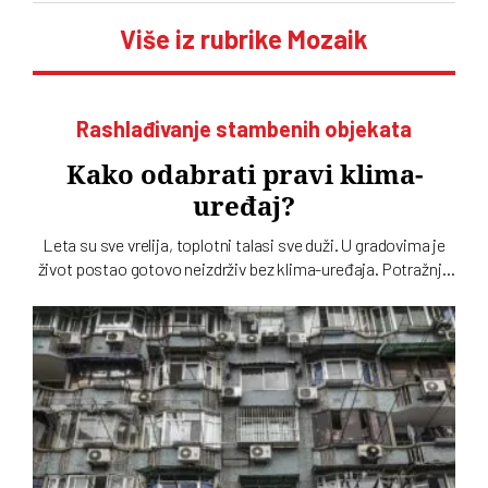
Više iz rubrike Mozaik
Rashlađivanje stambenih objekata
Kako odabrati pravi klima-
uređaj?
Leta su sve vrelija, toplotni talasi sve duži. U gradovima je
život postao gotovo neizdrživ bez klima-uređaja. Potražnja
je sve veća, ponuda uređaja ogromna. Kako se opredeliti za
pravi? Na šta treba obratiti pažnju?