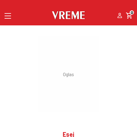
0
Esej