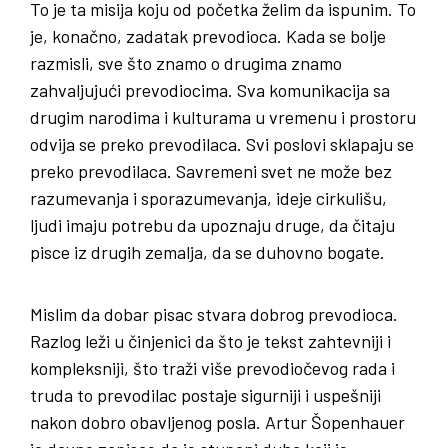
To je ta misija koju od početka želim da ispunim. To
je, konačno, zadatak prevodioca. Kada se bolje
razmisli, sve što znamo o drugima znamo
zahvaljujući prevodiocima. Sva komunikacija sa
drugim narodima i kulturama u vremenu i prostoru
odvija se preko prevodilaca. Svi poslovi sklapaju se
preko prevodilaca. Savremeni svet ne može bez
razumevanja i sporazumevanja, ideje cirkulišu,
ljudi imaju potrebu da upoznaju druge, da čitaju
pisce iz drugih zemalja, da se duhovno bogate.
Mislim da dobar pisac stvara dobrog prevodioca.
Razlog leži u činjenici da što je tekst zahtevniji i
kompleksniji, što traži više prevodiočevog rada i
truda to prevodilac postaje sigurniji i uspešniji
nakon dobro obavljenog posla. Artur Šopenhauer