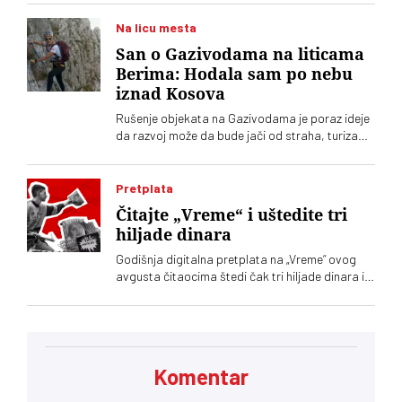
Na licu mesta
San o Gazivodama na liticama
Berima: Hodala sam po nebu
iznad Kosova
Rušenje objekata na Gazivodama je poraz ideje
da razvoj može da bude jači od straha, turizam
održiviji od konflikta. Da ljudi mogu da ostanu
zato što vide budućnost, a ne zato što nemaju
gde da odu. Da drugi, poput mene, ovde mogu
Pretplata
da dolaze po svoje sopstvene životne lekcije
Čitajte „Vreme“ i uštedite tri
hiljade dinara
Godišnja digitalna pretplata na „Vreme“ ovog
avgusta čitaocima štedi čak tri hiljade dinara i
velika je podrška nezavisnom novinarstvu
Komentar