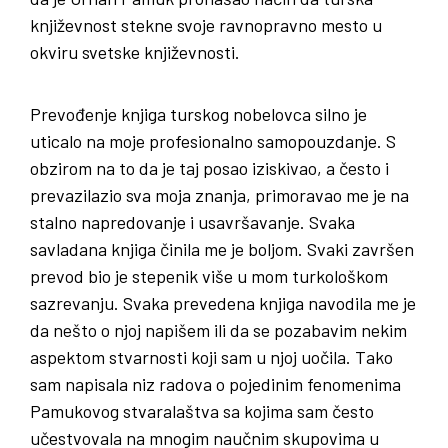
književnost stekne svoje ravnopravno mesto u
okviru svetske književnosti.
Prevođenje knjiga turskog nobelovca silno je
uticalo na moje profesionalno samopouzdanje. S
obzirom na to da je taj posao iziskivao, a često i
prevazilazio sva moja znanja, primoravao me je na
stalno napredovanje i usavršavanje. Svaka
savladana knjiga činila me je boljom. Svaki završen
prevod bio je stepenik više u mom turkološkom
sazrevanju. Svaka prevedena knjiga navodila me je
da nešto o njoj napišem ili da se pozabavim nekim
aspektom stvarnosti koji sam u njoj uočila. Tako
sam napisala niz radova o pojedinim fenomenima
Pamukovog stvaralaštva sa kojima sam često
učestvovala na mnogim naučnim skupovima u