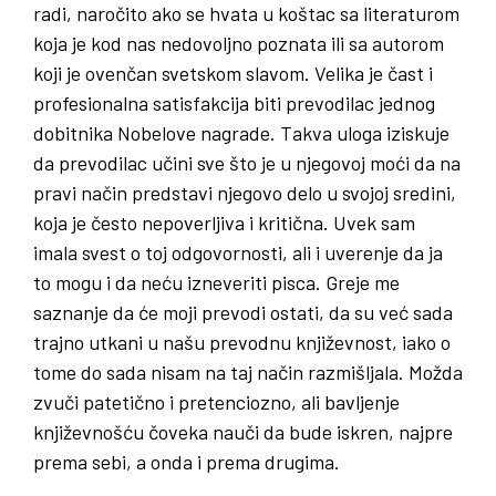
radi, naročito ako se hvata u koštac sa literaturom
koja je kod nas nedovoljno poznata ili sa autorom
koji je ovenčan svetskom slavom. Velika je čast i
profesionalna satisfakcija biti prevodilac jednog
dobitnika Nobelove nagrade. Takva uloga iziskuje
da prevodilac učini sve što je u njegovoj moći da na
pravi način predstavi njegovo delo u svojoj sredini,
koja je često nepoverljiva i kritična. Uvek sam
imala svest o toj odgovornosti, ali i uverenje da ja
to mogu i da neću izneveriti pisca. Greje me
saznanje da će moji prevodi ostati, da su već sada
trajno utkani u našu prevodnu književnost, iako o
tome do sada nisam na taj način razmišljala. Možda
zvuči patetično i pretenciozno, ali bavljenje
književnošću čoveka nauči da bude iskren, najpre
prema sebi, a onda i prema drugima.