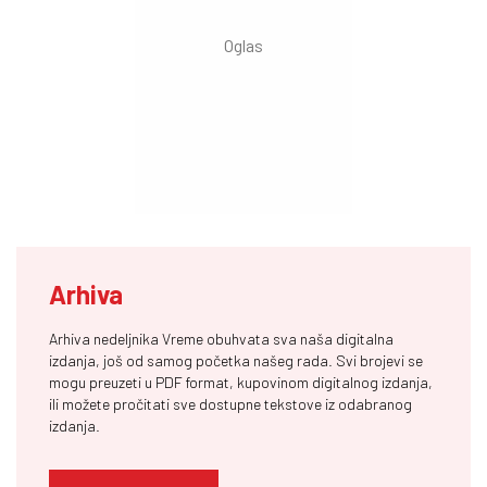
Arhiva
Arhiva nedeljnika Vreme obuhvata sva naša digitalna
izdanja, još od samog početka našeg rada. Svi brojevi se
mogu preuzeti u PDF format, kupovinom digitalnog izdanja,
ili možete pročitati sve dostupne tekstove iz odabranog
izdanja.