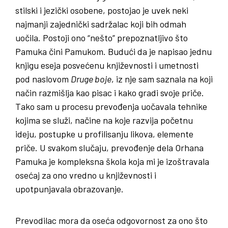
stilski i jezički osobene, postojao je uvek neki
najmanji zajednički sadržalac koji bih odmah
uočila. Postoji ono “nešto” prepoznatljivo što
Pamuka čini Pamukom. Budući da je napisao jednu
knjigu eseja posvećenu književnosti i umetnosti
pod naslovom
Druge boje
, iz nje sam saznala na koji
način razmišlja kao pisac i kako gradi svoje priče.
Tako sam u procesu prevođenja uočavala tehnike
kojima se služi, načine na koje razvija početnu
ideju, postupke u profilisanju likova, elemente
priče. U svakom slučaju, prevođenje dela Orhana
Pamuka je kompleksna škola koja mi je izoštravala
osećaj za ono vredno u književnosti i
upotpunjavala obrazovanje.
Prevodilac mora da oseća odgovornost za ono što