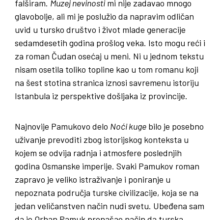
falširam.
Muzej nevinosti
mi nije zadavao mnogo
glavobolje, ali mi je poslužio da napravim odličan
uvid u tursko društvo i život mlade generacije
sedamdesetih godina prošlog veka. Isto mogu reći i
za roman Čudan osećaj u meni. Ni u jednom tekstu
nisam osetila toliko topline kao u tom romanu koji
na šest stotina stranica iznosi savremenu istoriju
Istanbula iz perspektive došljaka iz provincije.
Najnovije Pamukovo delo
Noći kuge
bilo je posebno
uživanje prevoditi zbog istorijskog konteksta u
kojem se odvija radnja i atmosfere poslednjih
godina Osmanske imperije. Svaki Pamukov roman
zapravo je veliko istraživanje i poniranje u
nepoznata područja turske civilizacije, koja se na
jedan veličanstven način nudi svetu. Ubeđena sam
da je Orhan Pamuk pronašao način da turska