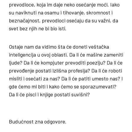
prevodioce, koja im daje neko osećanje moći. Iako
su naviknuti na osamu i tihovanje, skromnost i
beznačajnost, prevodioci osećaju da su važni, da
svet bez njih ne bi bio isti.
Ostaje nam da vidimo šta će doneti veštačka
inteligencija u ovoj oblasti. Da li će mašine zameniti
ljude? Da li će kompjuter prevoditi poeziju? Da li će
prevođenje postati izlišna profesija? Da li će roboti
misliti i osećati za nas? Da li će patiti umesto nas? I
gde ćemo mi biti i kako ćemo se sporazumevati?
Da li će pisci i knjige postati suvišni?
Budućnost zna odgovore.