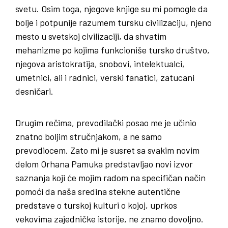
svetu. Osim toga, njegove knjige su mi pomogle da
bolje i potpunije razumem tursku civilizaciju, njeno
mesto u svetskoj civilizaciji, da shvatim
mehanizme po kojima funkcioniše tursko društvo,
njegova aristokratija, snobovi, intelektualci,
umetnici, ali i radnici, verski fanatici, zatucani
desničari.
Drugim rečima, prevodilački posao me je učinio
znatno boljim stručnjakom, a ne samo
prevodiocem. Zato mi je susret sa svakim novim
delom Orhana Pamuka predstavljao novi izvor
saznanja koji će mojim radom na specifičan način
pomoći da naša sredina stekne autentične
predstave o turskoj kulturi o kojoj, uprkos
vekovima zajedničke istorije, ne znamo dovoljno.