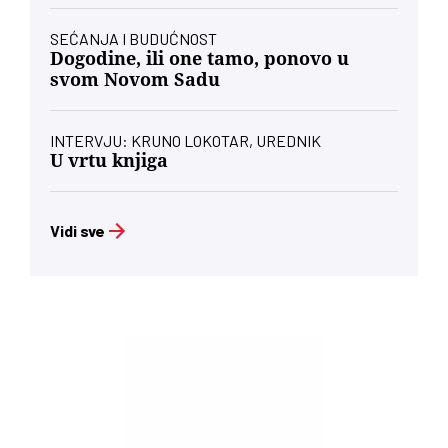
SEĆANJA I BUDUĆNOST
Dogodine, ili one tamo, ponovo u
svom Novom Sadu
INTERVJU: KRUNO LOKOTAR, UREDNIK
U vrtu knjiga
Vidi sve