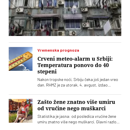
Vremenska prognoza
Crveni meteo-alarm u Srbiji:
Temperatura ponovo do 40
stepeni
Nakon tropske noći, Srbiju čeka još jedan vreo
dan. RHMZ je za utorak, 4. avgust, izdao
upozorenje na crveni meteo-alarm. Vrhunac
toplotnog talasa nam tek predstoji
Zašto žene znatno više umiru
od vrućine nego muškarci
Statistika je jasna: od posledica vrućine žene
umiru znatno više nego muškarci. Glavni razlog,
međutim, nije biologija