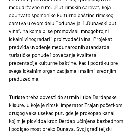
međudržavne rute: „Put rimskih careva“, koja
obuhvata spomenike kulturne baštine rimskog
carstva u ovom delu Podunavlja, i „Dunavski put
vina“, na kome bi se promovisali mnogobrojni
lokalni vinogradari i proizvođači vina. Projekat
predviđa uvođenje međunarodnih standarda
turističke ponude i povećanje kvaliteta
prezentacije kulturne baštine, kao i podršku pre
svega lokalnim organizacijama i malim i srednjim
preduzećima.
Turiste treba dovesti do strmih litice Đerdapske
klisure, u koje je rimski imperator Trajan početkom
drugog veka usekao put, gde je prokopao kanal
kojim je plovidba kroz Đerdap učinjena bezbednom
i podigao most preko Dunava. Svoj graditeljski