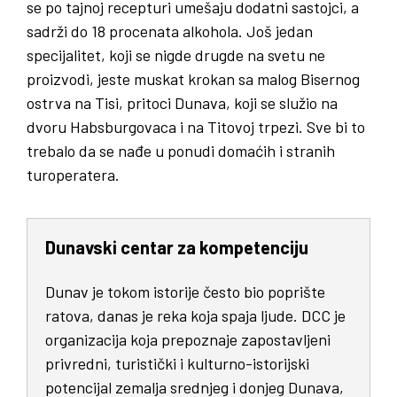
se po tajnoj recepturi umešaju dodatni sastojci, a
sadrži do 18 procenata alkohola. Još jedan
specijalitet, koji se nigde drugde na svetu ne
proizvodi, jeste muskat krokan sa malog Bisernog
ostrva na Tisi, pritoci Dunava, koji se služio na
dvoru Habsburgovaca i na Titovoj trpezi. Sve bi to
trebalo da se nađe u ponudi domaćih i stranih
turoperatera.
Dunavski centar za kompetenciju
Dunav je tokom istorije često bio poprište
ratova, danas je reka koja spaja ljude. DCC je
organizacija koja prepoznaje zapostavljeni
privredni, turistički i kulturno-istorijski
potencijal zemalja srednjeg i donjeg Dunava,