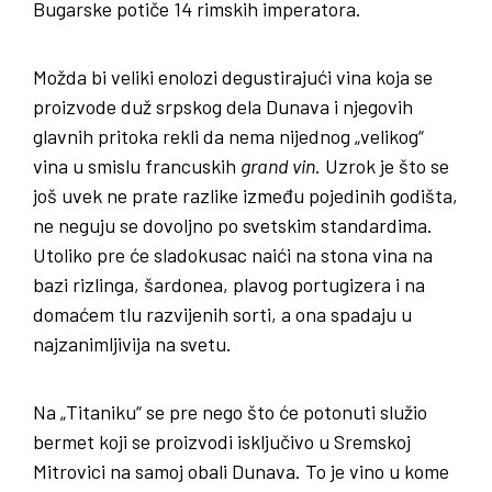
Bugarske potiče 14 rimskih imperatora.
Možda bi veliki enolozi degustirajući vina koja se
proizvode duž srpskog dela Dunava i njegovih
glavnih pritoka rekli da nema nijednog „velikog“
vina u smislu francuskih
grand vin
. Uzrok je što se
još uvek ne prate razlike između pojedinih godišta,
ne neguju se dovoljno po svetskim standardima.
Utoliko pre će sladokusac naići na stona vina na
bazi rizlinga, šardonea, plavog portugizera i na
domaćem tlu razvijenih sorti, a ona spadaju u
najzanimljivija na svetu.
Na „Titaniku“ se pre nego što će potonuti služio
bermet koji se proizvodi isključivo u Sremskoj
Mitrovici na samoj obali Dunava. To je vino u kome