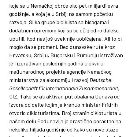
koje se u Nemačkoj obrće oko pet milijardi evra
godišnje, a koja je u Srbiji na samom početku
razvoja. Slika grupe biciklista sa bisagama i
dodatnom opremom koji su se očigledno daleko
uputili, kod nas još uvek nije uobičajena. Ali to bi
moglo da se promeni. Deo dunavske rute kroz
Hrvatsku, Srbiju, Bugarsku i Rumuniju istraživan
je i izgrađivan poslednjih godina u okviru
međunarodnog projekta agencije Nemačkog
ministarstva za ekonomiju i razvoj
Deutsche
Gesellschaft für internationale Zusammenarbeit
,
GIZ. Tako se atraktivan put obalama Dunava od
izvora do delte kojim je krenuo ministar Fridrih
otvorio cikloturistima. Broj stranih cikloturista u
našem delu Podunavlja je drastično porastao na
nekoliko hiljada godišnje od kako su nove staze