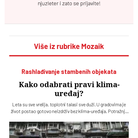
njuzleter i zato se prijavite!
Više iz rubrike Mozaik
Rashlađivanje stambenih objekata
Kako odabrati pravi klima-
uređaj?
Leta su sve vrelija, toplotni talasi sve duži. U gradovima je
život postao gotovo neizdrživ bez klima-uređaja. Potražnja
je sve veća, ponuda uređaja ogromna. Kako se opredeliti za
pravi? Na šta treba obratiti pažnju?