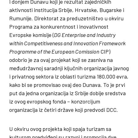
i donjem Dunavu koji je rezultat zajedničkih
aktivnosti institucija Srbije, Hrvatske, Bugarske i
Rumunije. Direktorat za preduzetništvo u okviru
Programa za konkurentnost i inovativnost
Evropske komisije (
DG Enterprise and Industry
within Competitiveness and Innovation Framework
Programme of the European Comission
CIP)
odobrio je za ovaj projekat koji se zasniva na
međudržavnoj saradnji ključnih organizacija javnog
i privatnog sektora iz oblasti turizma 180.000 evra,
kako bi se promovisao ovaj deo Dunava. To je prvi
put da jedna organizacija iz Srbije dobije sredstva
iz ovog evropskog fonda – konzorcijum
organizacija iz četiri države koji predvodi DCC.
U okviru ovog projekta koji spaja turizam sa
kulturom predviđeni su razvoj i promocija dve