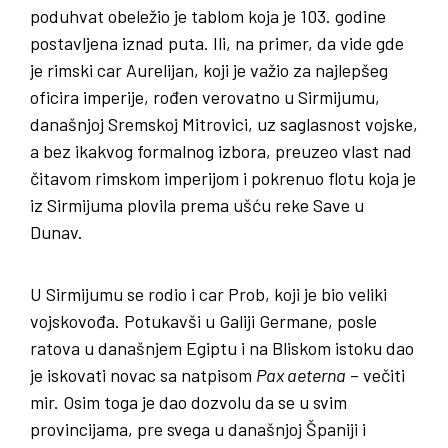
poduhvat obeležio je tablom koja je 103. godine
postavljena iznad puta. Ili, na primer, da vide gde
je rimski car Aurelijan, koji je važio za najlepšeg
oficira imperije, rođen verovatno u Sirmijumu,
današnjoj Sremskoj Mitrovici, uz saglasnost vojske,
a bez ikakvog formalnog izbora, preuzeo vlast nad
čitavom rimskom imperijom i pokrenuo flotu koja je
iz Sirmijuma plovila prema ušću reke Save u
Dunav.
U Sirmijumu se rodio i car Prob, koji je bio veliki
vojskovođa. Potukavši u Galiji Germane, posle
ratova u današnjem Egiptu i na Bliskom istoku dao
je iskovati novac sa natpisom
Pax aeterna
– večiti
mir. Osim toga je dao dozvolu da se u svim
provincijama, pre svega u današnjoj Španiji i