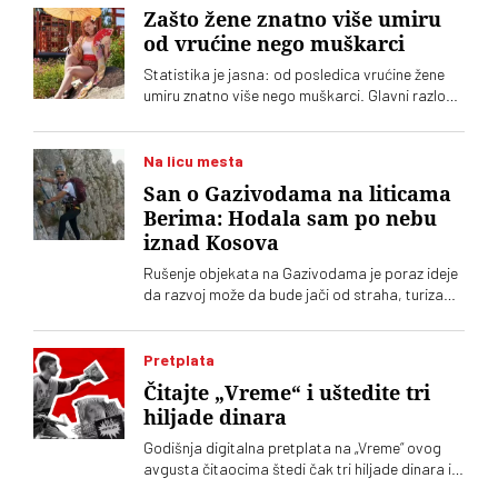
Zašto žene znatno više umiru
od vrućine nego muškarci
Statistika je jasna: od posledica vrućine žene
umiru znatno više nego muškarci. Glavni razlog,
međutim, nije biologija
Na licu mesta
San o Gazivodama na liticama
Berima: Hodala sam po nebu
iznad Kosova
Rušenje objekata na Gazivodama je poraz ideje
da razvoj može da bude jači od straha, turizam
održiviji od konflikta. Da ljudi mogu da ostanu
zato što vide budućnost, a ne zato što nemaju
gde da odu. Da drugi, poput mene, ovde mogu
Pretplata
da dolaze po svoje sopstvene životne lekcije
Čitajte „Vreme“ i uštedite tri
hiljade dinara
Godišnja digitalna pretplata na „Vreme“ ovog
avgusta čitaocima štedi čak tri hiljade dinara i
velika je podrška nezavisnom novinarstvu