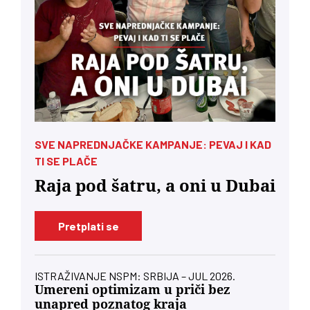
SVE NAPREDNJAČKE KAMPANJE: PEVAJ I KAD
TI SE PLAČE
Raja pod šatru, a oni u Dubai
Pretplati se
ISTRAŽIVANJE NSPM: SRBIJA – JUL 2026.
Umereni optimizam u priči bez
unapred poznatog kraja