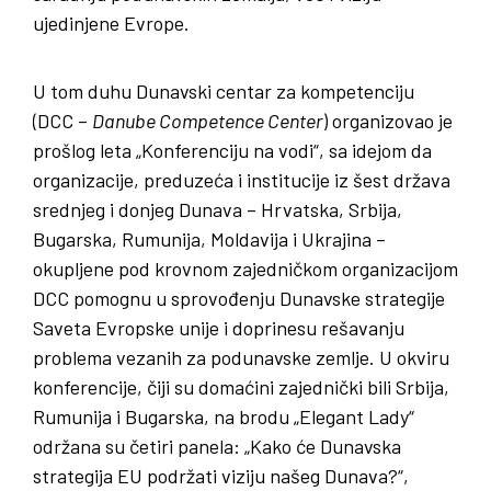
ujedinjene Evrope.
U tom duhu Dunavski centar za kompetenciju
(DCC –
Danube Competence Center
) organizovao je
prošlog leta „Konferenciju na vodi“, sa idejom da
organizacije, preduzeća i institucije iz šest država
srednjeg i donjeg Dunava – Hrvatska, Srbija,
Bugarska, Rumunija, Moldavija i Ukrajina –
okupljene pod krovnom zajedničkom organizacijom
DCC pomognu u sprovođenju Dunavske strategije
Saveta Evropske unije i doprinesu rešavanju
problema vezanih za podunavske zemlje. U okviru
konferencije, čiji su domaćini zajednički bili Srbija,
Rumunija i Bugarska, na brodu „Elegant Lady“
održana su četiri panela: „Kako će Dunavska
strategija EU podržati viziju našeg Dunava?“,