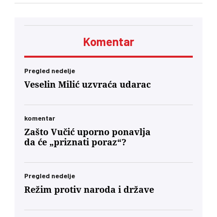
Komentar
Pregled nedelje
Veselin Milić uzvraća udarac
komentar
Zašto Vučić uporno ponavlja
da će „priznati poraz“?
Pregled nedelje
Režim protiv naroda i države