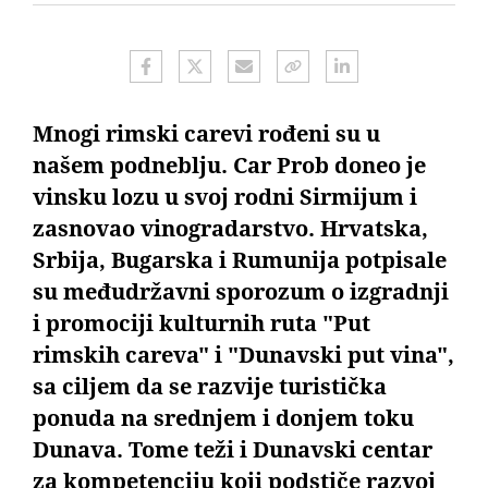
Mnogi rimski carevi rođeni su u
našem podneblju. Car Prob doneo je
vinsku lozu u svoj rodni Sirmijum i
zasnovao vinogradarstvo. Hrvatska,
Srbija, Bugarska i Rumunija potpisale
su međudržavni sporozum o izgradnji
i promociji kulturnih ruta "Put
rimskih careva" i "Dunavski put vina",
sa ciljem da se razvije turistička
ponuda na srednjem i donjem toku
Dunava. Tome teži i Dunavski centar
za kompetenciju koji podstiče razvoj