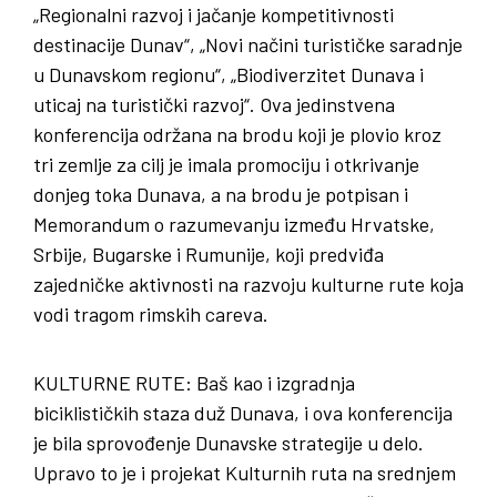
„Regionalni razvoj i jačanje kompetitivnosti
destinacije Dunav“, „Novi načini turističke saradnje
u Dunavskom regionu“, „Biodiverzitet Dunava i
uticaj na turistički razvoj“. Ova jedinstvena
konferencija održana na brodu koji je plovio kroz
tri zemlje za cilj je imala promociju i otkrivanje
donjeg toka Dunava, a na brodu je potpisan i
Memorandum o razumevanju između Hrvatske,
Srbije, Bugarske i Rumunije, koji predviđa
zajedničke aktivnosti na razvoju kulturne rute koja
vodi tragom rimskih careva.
KULTURNE RUTE
: Baš kao i izgradnja
biciklističkih staza duž Dunava, i ova konferencija
je bila sprovođenje Dunavske strategije u delo.
Upravo to je i projekat Kulturnih ruta na srednjem