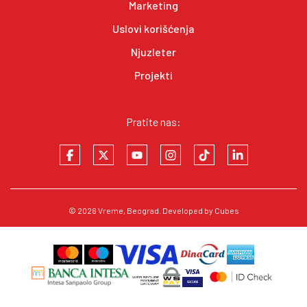
Marketing
Uslovi korišćenja
Njuzleter
Projekti
Pratite nas:
© 2026
Vreme
, Beograd. Developed by
Cubes