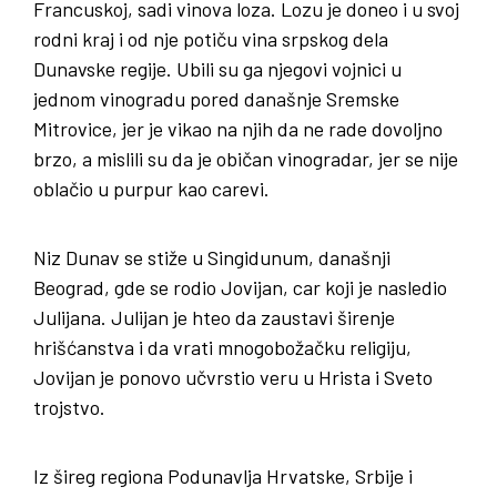
Francuskoj, sadi vinova loza. Lozu je doneo i u svoj
rodni kraj i od nje potiču vina srpskog dela
Dunavske regije. Ubili su ga njegovi vojnici u
jednom vinogradu pored današnje Sremske
Mitrovice, jer je vikao na njih da ne rade dovoljno
brzo, a mislili su da je običan vinogradar, jer se nije
oblačio u purpur kao carevi.
Niz Dunav se stiže u Singidunum, današnji
Beograd, gde se rodio Jovijan, car koji je nasledio
Julijana. Julijan je hteo da zaustavi širenje
hrišćanstva i da vrati mnogobožačku religiju,
Jovijan je ponovo učvrstio veru u Hrista i Sveto
trojstvo.
Iz šireg regiona Podunavlja Hrvatske, Srbije i