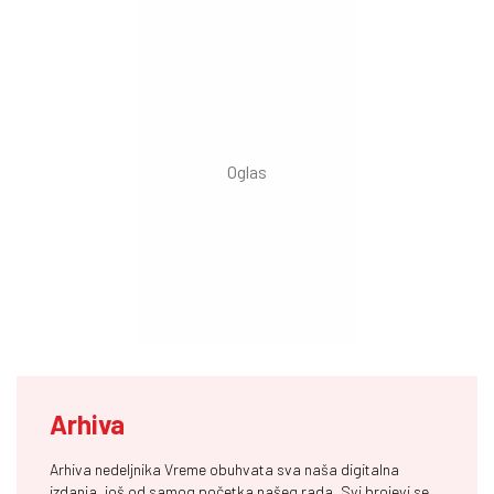
Arhiva
Arhiva nedeljnika Vreme obuhvata sva naša digitalna
izdanja, još od samog početka našeg rada. Svi brojevi se