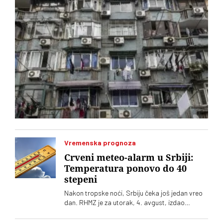
Vremenska prognoza
Crveni meteo-alarm u Srbiji:
Temperatura ponovo do 40
stepeni
Nakon tropske noći, Srbiju čeka još jedan vreo
dan. RHMZ je za utorak, 4. avgust, izdao
upozorenje na crveni meteo-alarm. Vrhunac
toplotnog talasa nam tek predstoji