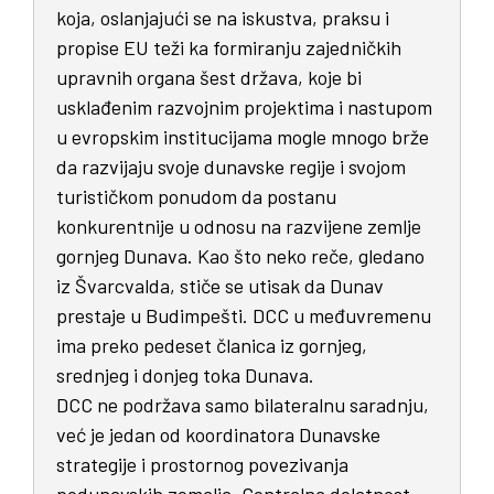
koja, oslanjajući se na iskustva, praksu i
propise EU teži ka formiranju zajedničkih
upravnih organa šest država, koje bi
usklađenim razvojnim projektima i nastupom
u evropskim institucijama mogle mnogo brže
da razvijaju svoje dunavske regije i svojom
turističkom ponudom da postanu
konkurentnije u odnosu na razvijene zemlje
gornjeg Dunava. Kao što neko reče, gledano
iz Švarcvalda, stiče se utisak da Dunav
prestaje u Budimpešti. DCC u međuvremenu
ima preko pedeset članica iz gornjeg,
srednjeg i donjeg toka Dunava.
DCC ne podržava samo bilateralnu saradnju,
već je jedan od koordinatora Dunavske
strategije i prostornog povezivanja
podunavskih zemalja. Centralna delatnost