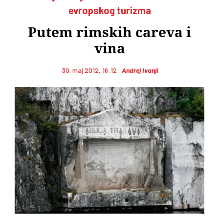
evropskog turizma
Putem rimskih careva i
vina
30. maj 2012, 16:12
Andrej Ivanji