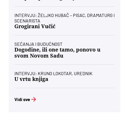
INTERVJU: ŽELJKO HUBAČ – PISAC, DRAMATURG I
SCENARISTA
Grogirani Vučić
SEĆANJA I BUDUĆNOST
Dogodine, ili one tamo, ponovo u
svom Novom Sadu
INTERVJU: KRUNO LOKOTAR, UREDNIK
U vrtu knjiga
Vidi sve