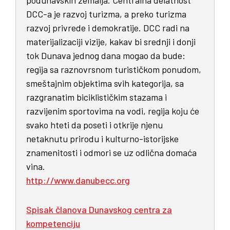
DCC-a je razvoj turizma, a preko turizma
razvoj privrede i demokratije. DCC radi na
materijalizaciji vizije, kakav bi srednji i donji
tok Dunava jednog dana mogao da bude:
regija sa raznovrsnom turističkom ponudom,
smeštajnim objektima svih kategorija, sa
razgranatim biciklističkim stazama i
razvijenim sportovima na vodi, regija koju će
svako hteti da poseti i otkrije njenu
netaknutu prirodu i kulturno-istorijske
znamenitosti i odmori se uz odlična domaća
vina.
http://www.danubecc.org
Spisak članova Dunavskog centra za
kompetenciju