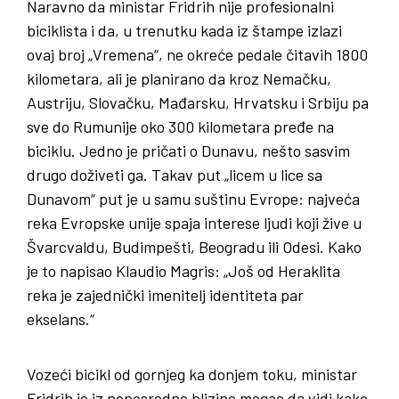
Naravno da ministar Fridrih nije profesionalni
biciklista i da, u trenutku kada iz štampe izlazi
ovaj broj „Vremena“, ne okreće pedale čitavih 1800
kilometara, ali je planirano da kroz Nemačku,
Austriju, Slovačku, Mađarsku, Hrvatsku i Srbiju pa
sve do Rumunije oko 300 kilometara pređe na
biciklu. Jedno je pričati o Dunavu, nešto sasvim
drugo doživeti ga. Takav put „licem u lice sa
Dunavom“ put je u samu suštinu Evrope: najveća
reka Evropske unije spaja interese ljudi koji žive u
Švarcvaldu, Budimpešti, Beogradu ili Odesi. Kako
je to napisao Klaudio Magris: „Još od Heraklita
reka je zajednički imenitelj identiteta par
ekselans.“
Vozeći bicikl od gornjeg ka donjem toku, ministar
Fridrih je iz neposredne blizine mogao da vidi kako