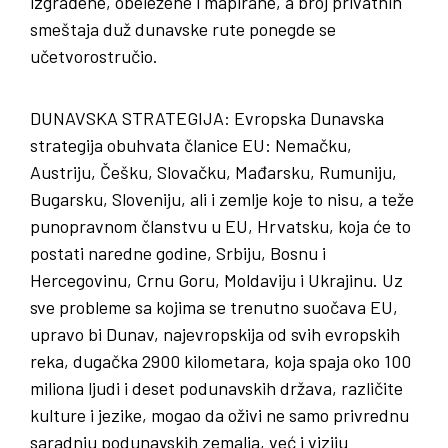
izgrađene, obeležene i mapirane, a broj privatnih
smeštaja duž dunavske rute ponegde se
učetvorostručio.
DUNAVSKA STRATEGIJA
: Evropska Dunavska
strategija obuhvata članice EU: Nemačku,
Austriju, Češku, Slovačku, Mađarsku, Rumuniju,
Bugarsku, Sloveniju, ali i zemlje koje to nisu, a teže
punopravnom članstvu u EU, Hrvatsku, koja će to
postati naredne godine, Srbiju, Bosnu i
Hercegovinu, Crnu Goru, Moldaviju i Ukrajinu. Uz
sve probleme sa kojima se trenutno suočava EU,
upravo bi Dunav, najevropskija od svih evropskih
reka, dugačka 2900 kilometara, koja spaja oko 100
miliona ljudi i deset podunavskih država, različite
kulture i jezike, mogao da oživi ne samo privrednu
saradnju podunavskih zemalja, već i viziju