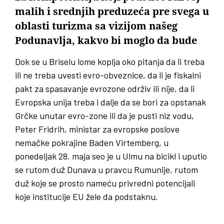
malih i srednjih preduzeća pre svega u
oblasti turizma sa vizijom našeg
Podunavlja, kakvo bi moglo da bude
Dok se u Briselu lome koplja oko pitanja da li treba
ili ne treba uvesti evro-obveznice, da li je fiskalni
pakt za spasavanje evrozone održiv ili nije, da li
Evropska unija treba i dalje da se bori za opstanak
Grčke unutar evro-zone ili da je pusti niz vodu,
Peter Fridrih, ministar za evropske poslove
nemačke pokrajine Baden Virtemberg, u
ponedeljak 28. maja seo je u Ulmu na bicikl i uputio
se rutom duž Dunava u pravcu Rumunije, rutom
duž koje se prosto nameću privredni potencijali
koje institucije EU žele da podstaknu.