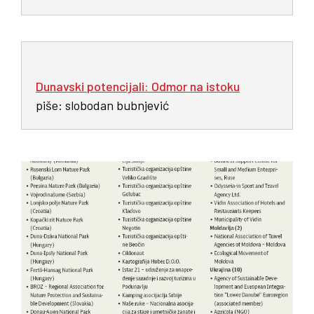
Dunavski potencijali: Odmor na istoku
piše: slobodan bubnjević