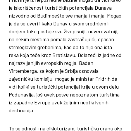
je iskorišćenost turističkih potencijala Dunava
nizvodno od Budimpešte sve manja i manja. Mogao
je da se uveri i kako Dunav u svom srednjem i
donjem toku postaje sve živopisniji, neverovatniji,
na nekim mestima pomalo zastrašujući, opasan
strmoglavim grebenima, kao da to nije ona ista
reka koja teče kroz Bratislavu. Dolazeći iz jedne od
najrazvijenijih evropskih regija, Baden
Virtemberga, sa kojom je Srbija osnovala
zajedničku komisiju, mogao je ministar Fridrih da
vidi koliki se turistički potencijal krije u ovom delu
Podunavlja, još uvek posve nepoznatom turistima
iz zapadne Evrope uvek željnim neotkrivenih
destinacija.
To se odnosi i na cikloturizam, turističku granu oko