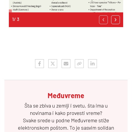
ISKO
‹
›
Međuvreme
Šta se zbiva u zemlji i svetu, šta ima u
novinama i kako provesti vreme?
Svake srede u podne
Međuvreme
stiže
elektronskom poštom. To je sasvim solidan