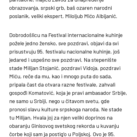
obrazovanja, srpski grb, baš ozaren narodni
poslanik, veliki ekspert, Miloljub Mićo Albijanić.
Dobrodošlicu na Festival internacionalne kuhinje
požele jedno žensko, sve pozdravi, objavi da svi
prisustvuju 95. festivalu nacionalne kuhinje, još
jedared i uspešno sve pozdravi. Na stepenište
stade Milijan Stojanić, pozdravi Vidoja, pozdravi
Miću, reče da mu, kao i mnogo puta do sada,
pripala čast da otvara razne festivale, zahvali
gospođi Komatović, koja je pravi ambasador Srbije,
ne samo u Srbiji, nego u čitavom svetu, gde
pronosi slavu kulture srpskoga naroda. Ne stade
tu Milijan, Hvala joj za njen veliki doprinos na
obaranju Ginisovog svetskog rekorda u kuvanju
čorbe koji sam ja postig’o u Poljskoj. Ovo je 95.