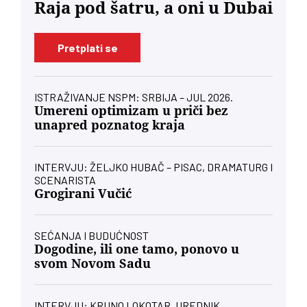
Raja pod šatru, a oni u Dubai
Pretplati se
ISTRAŽIVANJE NSPM: SRBIJA – JUL 2026.
Umereni optimizam u priči bez
unapred poznatog kraja
INTERVJU: ŽELJKO HUBAČ – PISAC, DRAMATURG I
SCENARISTA
Grogirani Vučić
SEĆANJA I BUDUĆNOST
Dogodine, ili one tamo, ponovo u
svom Novom Sadu
INTERVJU: KRUNO LOKOTAR, UREDNIK