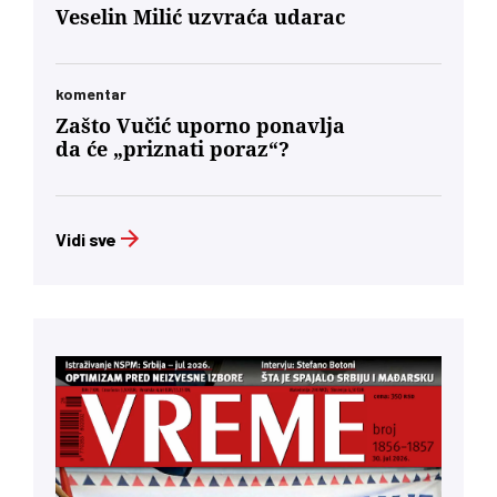
Veselin Milić uzvraća udarac
komentar
Zašto Vučić uporno ponavlja
da će „priznati poraz“?
Vidi sve