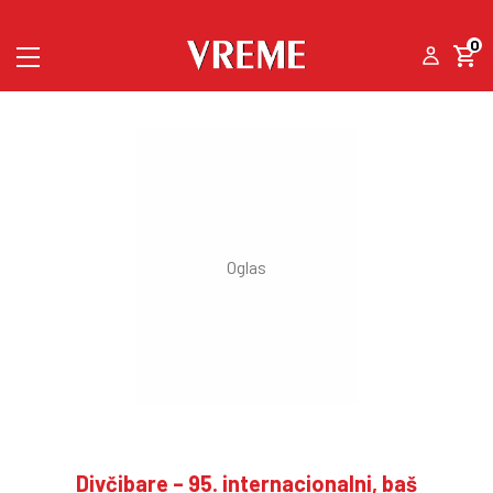
0
Divčibare – 95. internacionalni, baš