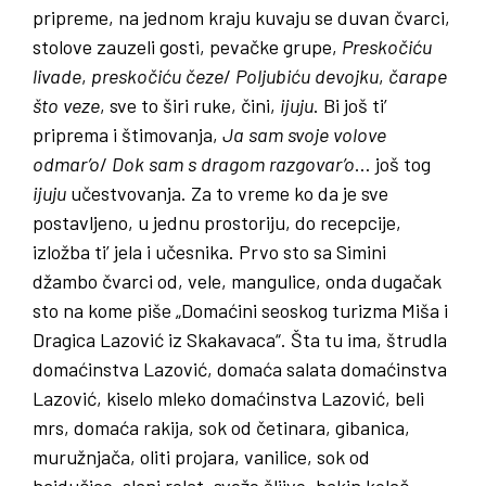
pripreme, na jednom kraju kuvaju se duvan čvarci,
stolove zauzeli gosti, pevačke grupe,
Preskočiću
livade
,
preskočiću
čeze
/
Poljubiću
devojku
,
čarape
što
veze
, sve to širi ruke, čini,
ijuju
. Bi još ti’
priprema i štimovanja,
Ja
sam
svoje
volove
odmar’o
/
Dok
sam
s
dragom
razgovar’o
… još tog
ijuju
učestvovanja. Za to vreme ko da je sve
postavljeno, u jednu prostoriju, do recepcije,
izložba ti’ jela i učesnika. Prvo sto sa Simini
džambo čvarci od, vele, mangulice, onda dugačak
sto na kome piše „Domaćini seoskog turizma Miša i
Dragica Lazović iz Skakavaca“. Šta tu ima, štrudla
domaćinstva Lazović, domaća salata domaćinstva
Lazović, kiselo mleko domaćinstva Lazović, beli
mrs, domaća rakija, sok od četinara, gibanica,
muružnjača, oliti projara, vanilice, sok od