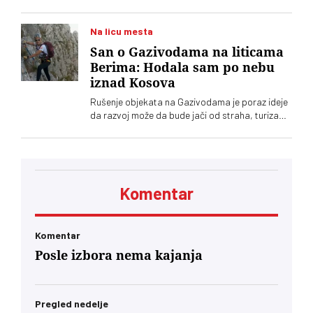
međutim, nije biologija
Na licu mesta
San o Gazivodama na liticama
Berima: Hodala sam po nebu
iznad Kosova
Rušenje objekata na Gazivodama je poraz ideje
da razvoj može da bude jači od straha, turizam
održiviji od konflikta. Da ljudi mogu da ostanu
zato što vide budućnost, a ne zato što nemaju
gde da odu. Da drugi, poput mene, ovde mogu
da dolaze po svoje sopstvene životne lekcije
Komentar
Komentar
Posle izbora nema kajanja
Pregled nedelje