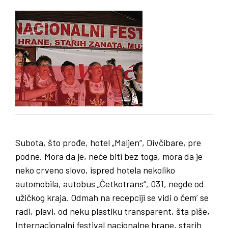
Subota, što prođe, hotel „Maljen“, Divčibare, pre
podne. Mora da je, neće biti bez toga, mora da je
neko crveno slovo, ispred hotela nekoliko
automobila, autobus „Ćetkotrans“, 031, negde od
užičkog kraja. Odmah na recepciji se vidi o čem’ se
radi, plavi, od neku plastiku transparent, šta piše,
Internacionalni festival nacionalne hrane, starih