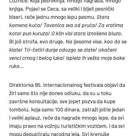
Loznice, koja pesnikinja, mnogo nagrada, mnogo
knjiga. Pojavi se Ceca, sa veliki i bijeli pesnički
biseri, reče jednu mnogo lepu pesmu,
Stara
kamena
kuća
/
Tavanica
sva
od
pruća
/
Za
vratima
kotar
pun
kuruza
/
O
klin
visi
stara
iznošena
bluza
.
Bi još strofa, evo druge,
Na
ljesama
vise
,
kao
da
se
klate
/
Tri
–
četiri
dunje
odozgo
se
zlate
/
okačeni
venci
crnog
i
belog
luka
/
isplela
ih
vešta
moje
bake
ruka
…
Direktorka 95. internacionalnog festivala objavi da
žiri samo što nije doneo odluku, da su u toku
završne konsultacije, sve jopet pozva da kupe
tombolu, koja samo 100 dinara, zatraži jošte jedan
i veliki aplauz, reče da nagrade mnogo lepe, da svi
imaju pravo na vožnju turističkim vozićem, i da svi
mogu degustiraju narodna jela. Svi krenuše