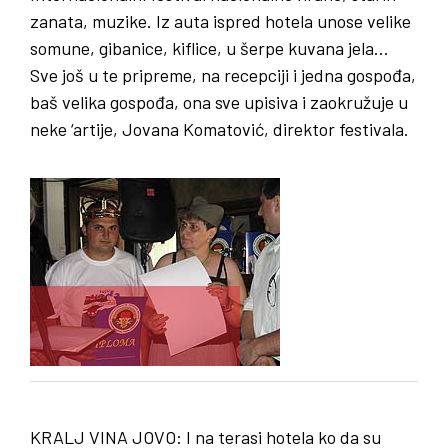
zanata, muzike. Iz auta ispred hotela unose velike
somune, gibanice, kiflice, u šerpe kuvana jela…
Sve još u te pripreme, na recepciji i jedna gospođa,
baš velika gospođa, ona sve upisiva i zaokružuje u
neke ‘artije, Jovana Komatović, direktor festivala.
KRALJ
VINA
JOVO
: I na terasi hotela ko da su