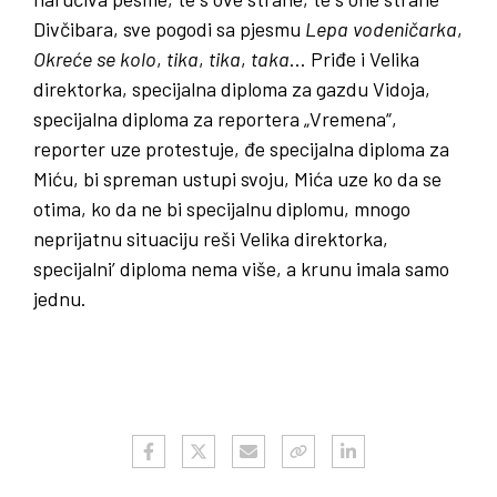
Divčibara, sve pogodi sa pjesmu
Lepa
vodeničarka
,
Okreće
se
kolo
,
tika
,
tika
,
taka
… Priđe i Velika
direktorka, specijalna diploma za gazdu Vidoja,
specijalna diploma za reportera „Vremena“,
reporter uze protestuje, đe specijalna diploma za
Miću, bi spreman ustupi svoju, Mića uze ko da se
otima, ko da ne bi specijalnu diplomu, mnogo
neprijatnu situaciju reši Velika direktorka,
specijalni’ diploma nema više, a krunu imala samo
jednu.