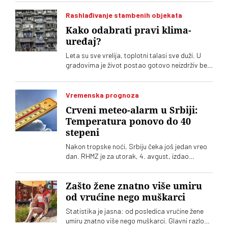
Rashlađivanje stambenih objekata
Kako odabrati pravi klima-
uređaj?
Leta su sve vrelija, toplotni talasi sve duži. U
gradovima je život postao gotovo neizdrživ bez
klima-uređaja. Potražnja je sve veća, ponuda
uređaja ogromna. Kako se opredeliti za pravi?
Na šta treba obratiti pažnju?
Vremenska prognoza
Crveni meteo-alarm u Srbiji:
Temperatura ponovo do 40
stepeni
Nakon tropske noći, Srbiju čeka još jedan vreo
dan. RHMZ je za utorak, 4. avgust, izdao
upozorenje na crveni meteo-alarm. Vrhunac
toplotnog talasa nam tek predstoji
Zašto žene znatno više umiru
od vrućine nego muškarci
Statistika je jasna: od posledica vrućine žene
umiru znatno više nego muškarci. Glavni razlog,