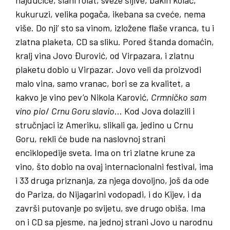
hajdučice, slani rolat, sveže šljive, bakin kolač,
kukuruzi, velika pogača, ikebana sa cveće, nema
više. Do nji’ sto sa vinom, izložene flaše vranca, tu i
zlatna plaketa, CD sa sliku. Pored štanda domaćin,
kralj vina Jovo Đurović, od Virpazara, i zlatnu
plaketu dobio u Virpazar. Jovo veli da proizvodi
malo vina, samo vranac, bori se za kvalitet, a
kakvo je vino pev’o Nikola Karović,
Crmničko
sam
vino
pio
/
Crnu
Goru
slavio
… Kod Jova dolazili i
stručnjaci iz Ameriku, slikali ga, jedino u Crnu
Goru, rekli će bude na naslovnoj strani
enciklopedije sveta. Ima on tri zlatne krune za
vino, što dobio na ovaj internacionalni festival, ima
i 33 druga priznanja, za njega dovoljno, još da ode
do Pariza, do Nijagarini vodopadi, i do Kijev, i da
završi putovanje po svijetu, sve drugo obiša. Ima
on i CD sa pjesme, na jednoj strani Jovo u narodnu