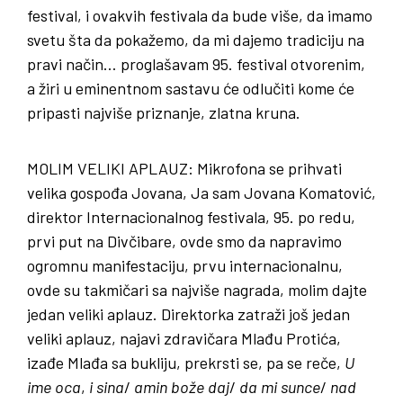
festival, i ovakvih festivala da bude više, da imamo
svetu šta da pokažemo, da mi dajemo tradiciju na
pravi način… proglašavam 95. festival otvorenim,
a žiri u eminentnom sastavu će odlučiti kome će
pripasti najviše priznanje, zlatna kruna.
MOLIM
VELIKI
APLAUZ
: Mikrofona se prihvati
velika gospođa Jovana, Ja sam Jovana Komatović,
direktor Internacionalnog festivala, 95. po redu,
prvi put na Divčibare, ovde smo da napravimo
ogromnu manifestaciju, prvu internacionalnu,
ovde su takmičari sa najviše nagrada, molim dajte
jedan veliki aplauz. Direktorka zatraži još jedan
veliki aplauz, najavi zdravičara Mlađu Protića,
izađe Mlađa sa bukliju, prekrsti se, pa se reče,
U
ime
oca
,
i
sina
/
amin
bože
daj
/
da
mi
sunce
/
nad