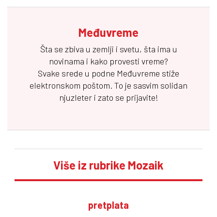
Međuvreme
Šta se zbiva u zemlji i svetu, šta ima u
novinama i kako provesti vreme?
Svake srede u podne
Međuvreme
stiže
elektronskom poštom. To je sasvim solidan
njuzleter i zato se prijavite!
Više iz rubrike Mozaik
pretplata