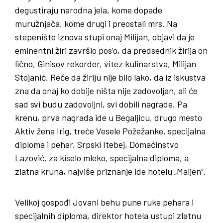
degustiraju narodna jela, kome dopade
muružnjača, kome drugi i preostali mrs. Na
stepenište iznova stupi onaj Milijan, objavi da je
eminentni žiri završio pos’o, da predsednik žirija on
lično, Ginisov rekorder, vitez kulinarstva, Milijan
Stojanić. Reče da žiriju nije bilo lako, da iz iskustva
zna da onaj ko dobije ništa nije zadovoljan, ali će
sad svi budu zadovoljni, svi dobili nagrade. Pa
krenu, prva nagrada ide u Begaljicu, drugo mesto
Aktiv žena Irig, treće Vesele Požežanke, specijalna
diploma i pehar, Srpski Itebej, Domaćinstvo
Lazović, za kiselo mleko, specijalna diploma, a
zlatna kruna, najviše priznanje ide hotelu „Maljen“.
Velikoj gospođi Jovani behu pune ruke pehara i
specijalnih diploma, direktor hotela ustupi zlatnu