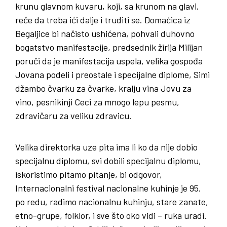
krunu glavnom kuvaru, koji, sa krunom na glavi,
reče da treba ići dalje i truditi se. Domaćica iz
Begaljice bi načisto ushićena, pohvali duhovno
bogatstvo manifestacije, predsednik žirija Milijan
poruči da je manifestacija uspela, velika gospođa
Jovana podeli i preostale i specijalne diplome, Simi
džambo čvarku za čvarke, kralju vina Jovu za
vino, pesnikinji Ceci za mnogo lepu pesmu,
zdravičaru za veliku zdravicu.
Velika direktorka uze pita ima li ko da nije dobio
specijalnu diplomu, svi dobili specijalnu diplomu,
iskoristimo pitamo pitanje, bi odgovor,
Internacionalni festival nacionalne kuhinje je 95.
po redu, radimo nacionalnu kuhinju, stare zanate,
etno-grupe, folklor, i sve što oko vidi – ruka uradi.