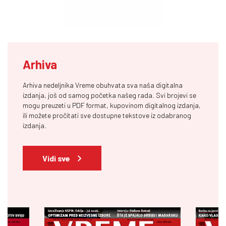
Arhiva
Arhiva nedeljnika Vreme obuhvata sva naša digitalna
izdanja, još od samog početka našeg rada. Svi brojevi se
mogu preuzeti u PDF format, kupovinom digitalnog izdanja,
ili možete pročitati sve dostupne tekstove iz odabranog
izdanja.
Vidi sve