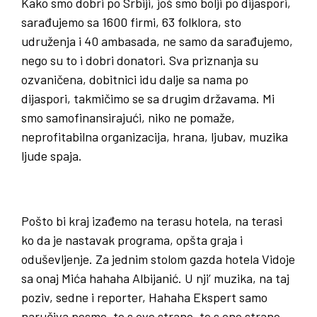
Kako smo dobri po Srbiji, još smo bolji po dijaspori,
sarađujemo sa 1600 firmi, 63 folklora, sto
udruženja i 40 ambasada, ne samo da sarađujemo,
nego su to i dobri donatori. Sva priznanja su
ozvaničena, dobitnici idu dalje sa nama po
dijaspori, takmičimo se sa drugim državama. Mi
smo samofinansirajući, niko ne pomaže,
neprofitabilna organizacija, hrana, ljubav, muzika
ljude spaja.
Pošto bi kraj izađemo na terasu hotela, na terasi
ko da je nastavak programa, opšta graja i
oduševljenje. Za jednim stolom gazda hotela Vidoje
sa onaj Mića hahaha Albijanić. U nji’ muzika, na taj
poziv, sedne i reporter, Hahaha Ekspert samo
naručiva pesme, te s ove strane, te s one strane