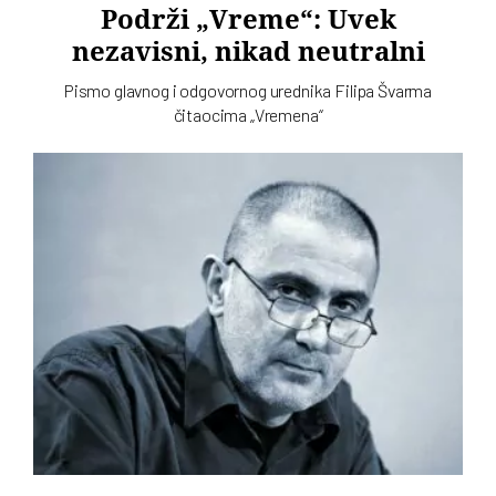
Podrži „Vreme“: Uvek
nezavisni, nikad neutralni
Pismo glavnog i odgovornog urednika Filipa Švarma
čitaocima „Vremena“