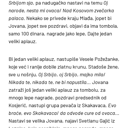
Srbijom
sja
, pa nadugačko nastavi na temu
Oj
narode
,
nesta
mi
ovaca
/
Nad
Kosovom
zvečarka
palaca
. Nekako se privede kraju Mlađa, jopet bi
Jovana, jopet sve pozdravi, objavi da ima tombola,
samo 100 dinara, nagrade jako lepe, Dajte jedan
veliki aplauz.
Bi jedan veliki aplauz, nastupiše Vesele Požežanke,
koje već i ranije dobile zlatnu krunu. Stadoše žene,
sve u nošnju,
Oj
Srbijo
,
oj
Srbijo
,
majko
mila
/
Nikada
te
,
nikada
te
,
ne
bi
napustila
… Jovana
zatraži još jedan veliki aplauz za tombolu, za
mnogo lepe nagrade, pozdravi predsednik od
Kosjerić, nastupi grupa pevača iz Skakavaca,
Evo
braće
,
evo
Skakavaca
/
da
odvode
cure
od
ovaca
…
Nastavi se velika Jovana, najavi Svetlanu Gajić iz