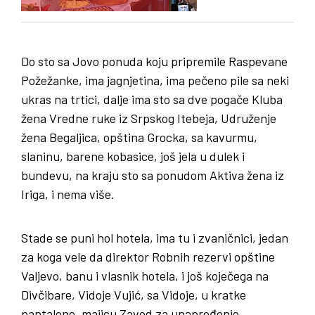
Do sto sa Jovo ponuda koju pripremile Raspevane
Požežanke, ima jagnjetina, ima pečeno pile sa neki
ukras na trtici, dalje ima sto sa dve pogače Kluba
žena Vredne ruke iz Srpskog Itebeja, Udruženje
žena Begaljica, opština Grocka, sa kavurmu,
slaninu, barene kobasice, još jela u dulek i
bundevu, na kraju sto sa ponudom Aktiva žena iz
Iriga, i nema više.
Stade se puni hol hotela, ima tu i zvaničnici, jedan
za koga vele da direktor Robnih rezervi opštine
Valjevo, banu i vlasnik hotela, i još koječega na
Divčibare, Vidoje Vujić, sa Vidoje, u kratke
pantalone, majicu Zavod za unapređenje