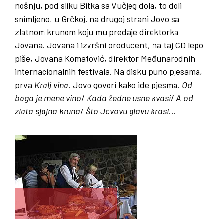
nošnju, pod sliku Bitka sa Vučjeg dola, to doli
snimljeno, u Grčkoj, na drugoj strani Jovo sa
zlatnom krunom koju mu predaje direktorka
Jovana. Jovana i izvršni producent, na taj CD lepo
piše, Jovana Komatović, direktor Međunarodnih
internacionalnih festivala. Na disku puno pjesama,
prva
Kralj
vina
, Jovo govori kako ide pjesma,
Od
boga
je
mene
vino
/
Kada
žedne
usne
kvasi
/
A
od
zlata
sjajna
kruna
/
Što
Jovovu
glavu
krasi
…