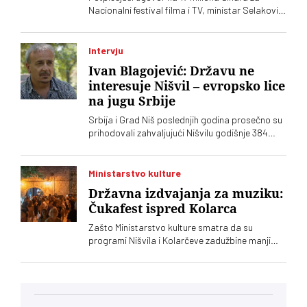
Nacionalni festival filma i TV, ministar Selaković
je izrazio nadu da će Filmski centar Srbije
objaviti konkurse pre početka tog festivala na
Zlatiboru
Intervju
Ivan Blagojević: Državu ne
interesuje Nišvil – evropsko lice
na jugu Srbije
Srbija i Grad Niš poslednjih godina prosečno su
prihodovali zahvaljujući Nišvilu godišnje 384
miliona dinara. Država kao da to ne želi da zna,
kaže Ivan Blagojević direktor Nišvila
Ministarstvo kulture
Državna izdvajanja za muziku:
Čukafest ispred Kolarca
Zašto Ministarstvo kulture smatra da su
programi Nišvila i Kolarčeve zadužbine manji
javni interes od recimo Čukafesta i
Savamalskog koncerta