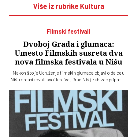
Više iz rubrike Kultura
Filmski festivali
Dvoboj Grada i glumaca:
Umesto Filmskih susreta dva
nova filmska festivala u Nišu
Nakon što je Udruženje filmskih glumaca objavilo da će u
Nišu organizovati svoj festival, Grad Niš je ubrzao pripreme
drugog festivala. Izgleda da će oba biti u istom terminu