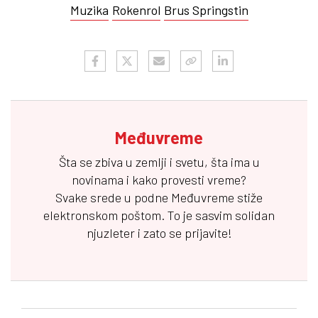
Muzika
Rokenrol
Brus Springstin
Međuvreme
Šta se zbiva u zemlji i svetu, šta ima u
novinama i kako provesti vreme?
Svake srede u podne
Međuvreme
stiže
elektronskom poštom. To je sasvim solidan
njuzleter i zato se prijavite!