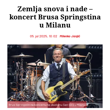
Zemlja snova i nade –
koncert Brusa Springstina
u Milanu
05. jul 2025, 10:02
Milenko Janjić
Brus Springstin na koncertu na stadionu San Siro u Milanu