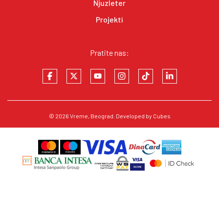
Njuzleter
Projekti
Pratite nas:
© 2026
Vreme
, Beograd. Developed by
Cubes