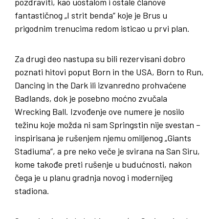
pozdraviti, kao uostalom i ostale članove
fantastičnog „I strit benda” koje je Brus u
prigodnim trenucima redom isticao u prvi plan.
Za drugi deo nastupa su bili rezervisani dobro
poznati hitovi poput Born in the USA, Born to Run,
Dancing in the Dark ili izvanredno prohvaćene
Badlands, dok je posebno moćno zvučala
Wrecking Ball. Izvođenje ove numere je nosilo
težinu koje možda ni sam Springstin nije svestan –
inspirisana je rušenjem njemu omiljenog „Giants
Stadiuma”, a pre neko veče je svirana na San Siru,
kome takođe preti rušenje u budućnosti, nakon
čega je u planu gradnja novog i modernijeg
stadiona.