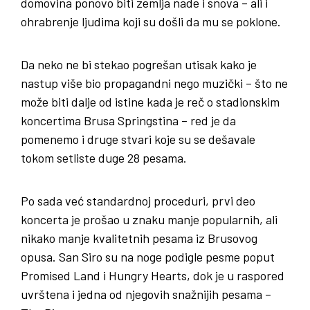
domovina ponovo biti zemlja nade i snova – ali i
ohrabrenje ljudima koji su došli da mu se poklone.
Da neko ne bi stekao pogrešan utisak kako je
nastup više bio propagandni nego muzički – što ne
može biti dalje od istine kada je reč o stadionskim
koncertima Brusa Springstina – red je da
pomenemo i druge stvari koje su se dešavale
tokom setliste duge 28 pesama.
Po sada već standardnoj proceduri, prvi deo
koncerta je prošao u znaku manje popularnih, ali
nikako manje kvalitetnih pesama iz Brusovog
opusa. San Siro su na noge podigle pesme poput
Promised Land i Hungry Hearts, dok je u raspored
uvrštena i jedna od njegovih snažnijih pesama –