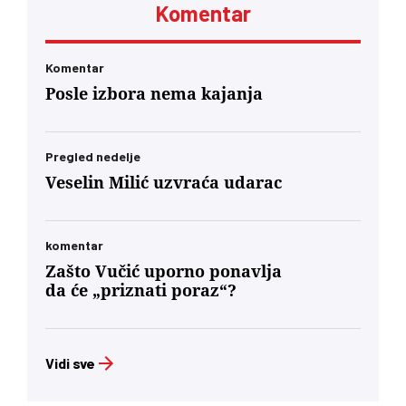
Komentar
Komentar
Posle izbora nema kajanja
Pregled nedelje
Veselin Milić uzvraća udarac
komentar
Zašto Vučić uporno ponavlja
da će „priznati poraz“?
Vidi sve