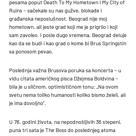
pesama poput Death To My Hometown i My City of
Ruins – sačekale su nas gužve, blokade i
građanska neposlušnost. Beograd nije moj
hometown, ali jeste grad koji me je prigrlio i koji
sam zavoleo. I posle dugo vremena, Beograd deluje
kao da se budi i kao grad o kome bi Brus Springstin
sa ponosom pevao.
Poslednja važna Brusova poruka sa koncerta – u
vidu citata američkog pisca Džejmsa Boldvina –
bila je u sličnom, optimističnom tonu: „Na ovom
svetu nema toliko humanosti koliko bismo želeli, ali
je ima dovoljno”.
U 76. godini života, na nepodnošljivih 36 stepeni,
puna tri sata je The Boss do poslednjeg atoma