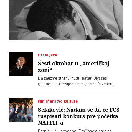
Premijera
Šesti oktobar u „američkoj
zoni“
Da zauzme stranu, nudi Teatar „Ulysses“
gledaocu najnovijom premijerom, čuvenom
dramom Ronalda Harvuda „Na čijoj strani“ u
režiji Lenke Udovički. Glume Svetozar Cvetković
i Ozren Grabarić
Ministarstvo kulture
Selaković: Nadam se da će FCS
raspisati konkurs pre početka
NAFFIT-a
Potpisujući ugovor na 17 miliona dinara za