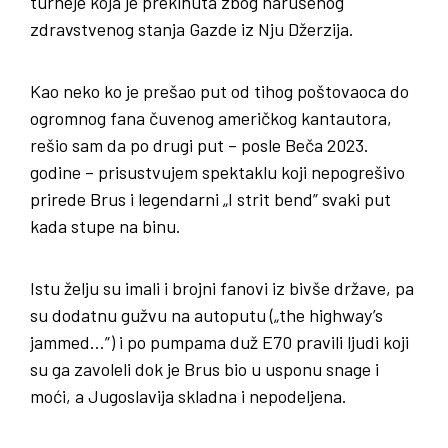
turneje koja je prekinuta zbog narušenog
zdravstvenog stanja Gazde iz Nju Džerzija.
Kao neko ko je prešao put od tihog poštovaoca do
ogromnog fana čuvenog američkog kantautora,
rešio sam da po drugi put – posle Beča 2023.
godine – prisustvujem spektaklu koji nepogrešivo
prirede Brus i legendarni „I strit bend” svaki put
kada stupe na binu.
Istu želju su imali i brojni fanovi iz bivše države, pa
su dodatnu gužvu na autoputu („the highway’s
jammed…”) i po pumpama duž E70 pravili ljudi koji
su ga zavoleli dok je Brus bio u usponu snage i
moći, a Jugoslavija skladna i nepodeljena.