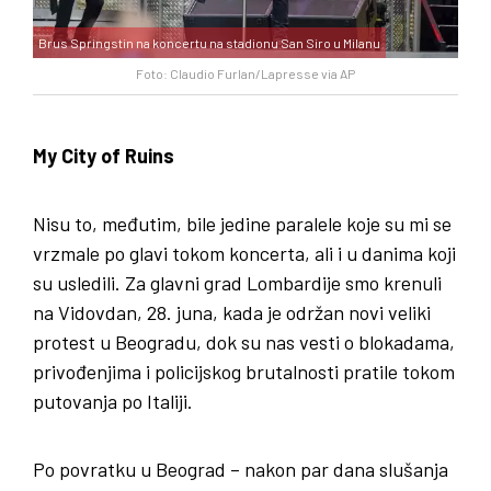
Brus Springstin na koncertu na stadionu San Siro u Milanu
Foto: Claudio Furlan/Lapresse via AP
My City of Ruins
Nisu to, međutim, bile jedine paralele koje su mi se
vrzmale po glavi tokom koncerta, ali i u danima koji
su usledili. Za glavni grad Lombardije smo krenuli
na Vidovdan, 28. juna, kada je održan novi veliki
protest u Beogradu, dok su nas vesti o blokadama,
privođenjima i policijskog brutalnosti pratile tokom
putovanja po Italiji.
Po povratku u Beograd – nakon par dana slušanja