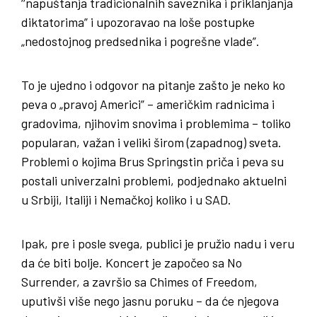
‘‘napuštanja tradicionalnih saveznika i priklanjanja
diktatorima” i upozoravao na loše postupke
„nedostojnog predsednika i pogrešne vlade”.
To je ujedno i odgovor na pitanje zašto je neko ko
peva o „pravoj Americi” – američkim radnicima i
gradovima, njihovim snovima i problemima – toliko
popularan, važan i veliki širom (zapadnog) sveta.
Problemi o kojima Brus Springstin priča i peva su
postali univerzalni problemi, podjednako aktuelni
u Srbiji, Italiji i Nemačkoj koliko i u SAD.
Ipak, pre i posle svega, publici je pružio nadu i veru
da će biti bolje. Koncert je započeo sa No
Surrender, a završio sa Chimes of Freedom,
uputivši više nego jasnu poruku – da će njegova