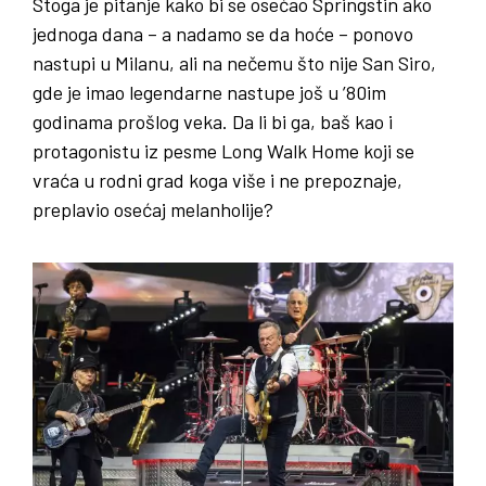
Stoga je pitanje kako bi se osećao Springstin ako
jednoga dana – a nadamo se da hoće – ponovo
nastupi u Milanu, ali na nečemu što nije San Siro,
gde je imao legendarne nastupe još u ’80im
godinama prošlog veka. Da li bi ga, baš kao i
protagonistu iz pesme Long Walk Home koji se
vraća u rodni grad koga više i ne prepoznaje,
preplavio osećaj melanholije?