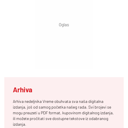
Arhiva
Arhiva nedeljnika Vreme obuhvata sva naša digitalna
izdanja, još od samog početka našeg rada. Svi brojevi se
mogu preuzeti u PDF format, kupovinom digitalnog izdanja,
ili možete pročitati sve dostupne tekstove iz odabranog
izdanja.