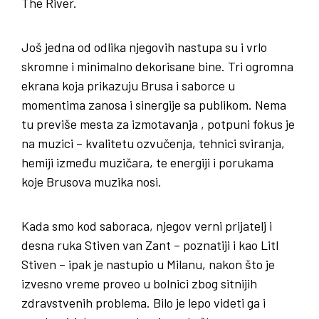
The River.
Još jedna od odlika njegovih nastupa su i vrlo
skromne i minimalno dekorisane bine. Tri ogromna
ekrana koja prikazuju Brusa i saborce u
momentima zanosa i sinergije sa publikom. Nema
tu previše mesta za izmotavanja , potpuni fokus je
na muzici – kvalitetu ozvučenja, tehnici sviranja,
hemiji između muzičara, te energiji i porukama
koje Brusova muzika nosi.
Kada smo kod saboraca, njegov verni prijatelj i
desna ruka Stiven van Zant – poznatiji i kao Litl
Stiven – ipak je nastupio u Milanu, nakon što je
izvesno vreme proveo u bolnici zbog sitnijih
zdravstvenih problema. Bilo je lepo videti ga i