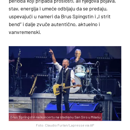
perioda koji pripada prošlosti, ali njegova pojava,
stav, energija i umeće odbijaju da se predaju,
uspevajući u nameri da Brus Spingstin i „I strit
bend” i dalje zvuče autentično, aktuelno i
vanvremenski.
Brus Springstin na koncertu na stadionu San Siro u Milanu
Foto: Claudio Furlan/Lapresse via AP