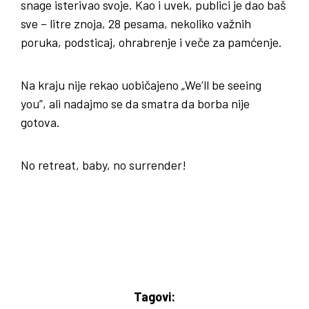
snage isterivao svoje. Kao i uvek, publici je dao baš
sve – litre znoja, 28 pesama, nekoliko važnih
poruka, podsticaj, ohrabrenje i veče za pamćenje.
Na kraju nije rekao uobičajeno „We’ll be seeing
you”, ali nadajmo se da smatra da borba nije
gotova.
No retreat, baby, no surrender!
Tagovi: