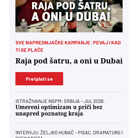
SVE NAPREDNJAČKE KAMPANJE: PEVAJ I KAD
TI SE PLAČE
Raja pod šatru, a oni u Dubai
Pretplati se
ISTRAŽIVANJE NSPM: SRBIJA – JUL 2026.
Umereni optimizam u priči bez
unapred poznatog kraja
INTERVJU: ŽELJKO HUBAČ – PISAC, DRAMATURG I