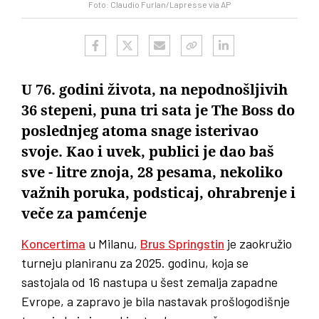
Foto: Claudio Furlan/Lapresse via AP
U 76. godini života, na nepodnošljivih
36 stepeni, puna tri sata je The Boss do
poslednjeg atoma snage isterivao
svoje. Kao i uvek, publici je dao baš
sve - litre znoja, 28 pesama, nekoliko
važnih poruka, podsticaj, ohrabrenje i
veče za pamćenje
Koncertima
u Milanu,
Brus Springstin
je zaokružio
turneju planiranu za 2025. godinu, koja se
sastojala od 16 nastupa u šest zemalja zapadne
Evrope, a zapravo je bila nastavak prošlogodišnje