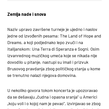
Zemlja nade i snova
Naziv upravo završene turneje je ujedno i naslov
jedne od izvođenih pesama: The Land of Hope and
Dreams, a koji podjednako lepo zvuči i na
italijanskom: Una Terra di Speranza e Sogni. Osim
izvanrednog muzičkog umeća koje se nikada nije
dovodilo u pitanje, nastupi su imali i prizvuk
Brusovog pravdanja zbog političkog stanja u kome
se trenutno nalazi njegova domovina.
U nekoliko govora tokom koncerta je upozoravao
da se dešavaju „čudna i opasna sranja” u Americi
„koju voli i o kojoj nam je pevao”, izvinjavao se zbog