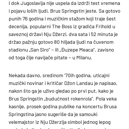
I dok Jugoslavija nije uspela da izdrži test vremena
i pojavu loših ljudi, Brus Springstin jeste. Sa gotovo
punih 76 godina i muzičkim stažom koji traje šest
decenija, popularni The Boss iz gradića Frihold u
saveznoj državi Nju Džerzi, dva sata i 52 minuta je
držao pažnju gotovo 80 hiljada ljudi na čuvenom
stadionu „San Siro” – ili „Đuzepe Meaca”, zavisno
od toga čije navijače pitate – u Milanu.
Nekada davno, sredinom ‘70ih godina, uticajni
muzički novinar i kritičar Džon Landau je napisao,
nakon što ga je uživo gledao po prvi put, kako je
Brus Springstin „budućnost rokenrola”. Pola veka
kasnije, prosek godina publike na koncertu Brusa
Springstina jasno sugeriše da je samouki
velemajstor iz Nju Džerzija simbol jednog lepog