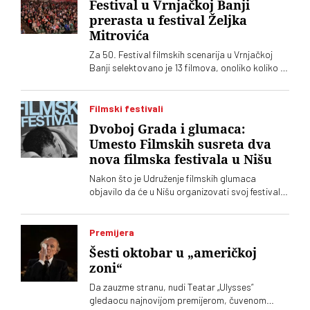
Festival u Vrnjačkoj Banji
prerasta u festival Željka
Mitrovića
Za 50. Festival filmskih scenarija u Vrnjačkoj
Banji selektovano je 13 filmova, onoliko koliko ih
je i prijavljeno. Među njima, kao i prošle godine,
dominiraju filmovi Željka Mitrovića
Filmski festivali
Dvoboj Grada i glumaca:
Umesto Filmskih susreta dva
nova filmska festivala u Nišu
Nakon što je Udruženje filmskih glumaca
objavilo da će u Nišu organizovati svoj festival,
Grad Niš je ubrzao pripreme drugog festivala.
Izgleda da će oba biti u istom terminu
Premijera
Šesti oktobar u „američkoj
zoni“
Da zauzme stranu, nudi Teatar „Ulysses“
gledaocu najnovijom premijerom, čuvenom