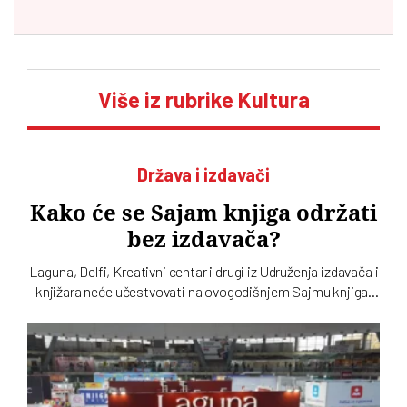
Više iz rubrike Kultura
Država i izdavači
Kako će se Sajam knjiga održati
bez izdavača?
Laguna, Delfi, Kreativni centar i drugi iz Udruženja izdavača i
knjižara neće učestvovati na ovogodišnjem Sajmu knjiga.
Takvu odluku su još prošle godine doneli Clio, Arhipelag,
Geopopetika i drugi iz Udruženja profesionalnih izdavača