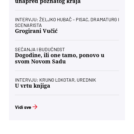
unapred poznatog kraja
INTERVJU: ŽELJKO HUBAČ – PISAC, DRAMATURG I
SCENARISTA
Grogirani Vučić
SEĆANJA I BUDUĆNOST
Dogodine, ili one tamo, ponovo u
svom Novom Sadu
INTERVJU: KRUNO LOKOTAR, UREDNIK
U vrtu knjiga
Vidi sve