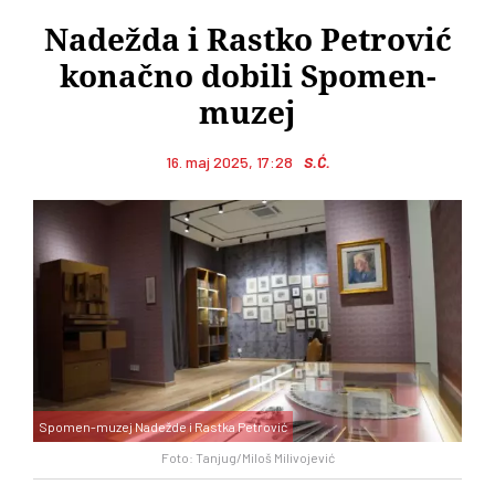
Nadežda i Rastko Petrović
konačno dobili Spomen-
muzej
16. maj 2025, 17:28
S.Ć.
Spomen-muzej Nadežde i Rastka Petrović
Foto: Tanjug/Miloš Milivojević