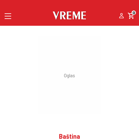
0
Baština