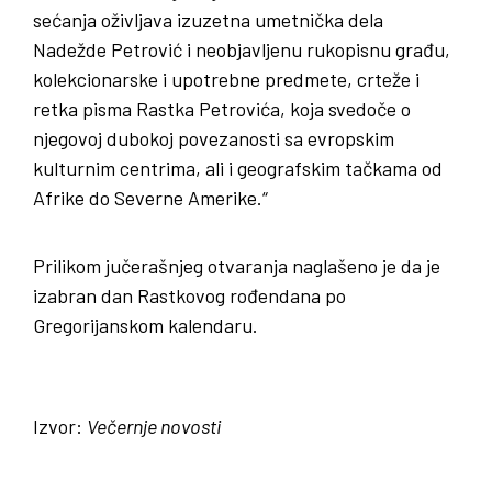
sećanja oživljava izuzetna umetnička dela
Nadežde Petrović i neobjavljenu rukopisnu građu,
kolekcionarske i upotrebne predmete, crteže i
retka pisma Rastka Petrovića, koja svedoče o
njegovoj dubokoj povezanosti sa evropskim
kulturnim centrima, ali i geografskim tačkama od
Afrike do Severne Amerike.“
Prilikom jučerašnjeg otvaranja naglašeno je da je
izabran dan Rastkovog rođendana po
Gregorijanskom kalendaru.
Izvor:
Večernje novosti