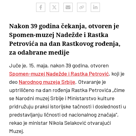
Nakon 39 godina čekanja, otvoren je
Spomen-muzej Nadežde i Rastka
Petrovića na dan Rastkovog rođenja,
za odabrane medije
Juče je, 15. maja, nakon 39 godina, otvoren
Spomen-muzej Nadežde i Rastka Petrović
, koji je
deo
Narodnog muzeja Srbije
. Otvaranje je
uptriličeno na dan rođenja Rastka Petrovića „čime
se Narodni muzej Srbije i Ministarstvo kulture
pridružuju praksi istorijske tačnosti i doslednosti u
predstavljanju ličnosti od nacionalnog značaja“,
rekao je ministar Nikola Selaković otvarajući
Muzej.