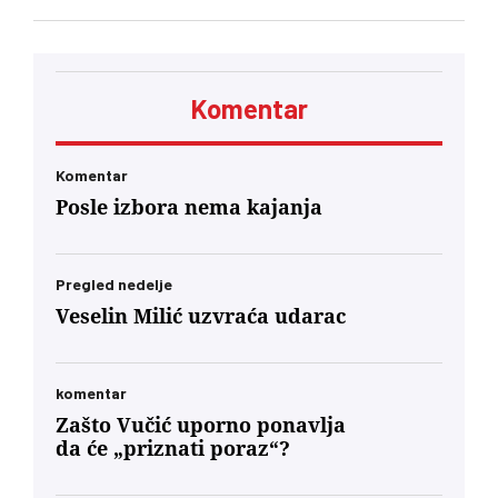
dramom Ronalda Harvuda „Na čijoj strani“ u
režiji Lenke Udovički. Glume Svetozar Cvetković
i Ozren Grabarić
Komentar
Komentar
Posle izbora nema kajanja
Pregled nedelje
Veselin Milić uzvraća udarac
komentar
Zašto Vučić uporno ponavlja
da će „priznati poraz“?