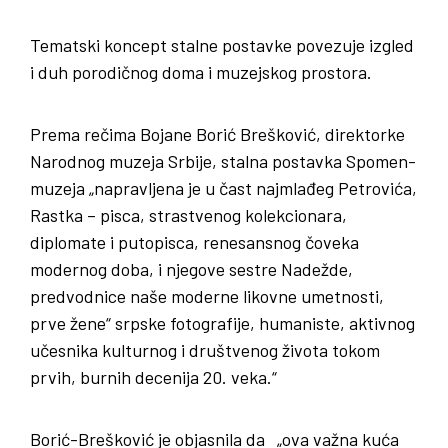
Tematski koncept stalne postavke povezuje izgled
i duh porodičnog doma i muzejskog prostora.
Prema rečima Bojane Borić Brešković, direktorke
Narodnog muzeja Srbije, stalna postavka Spomen-
muzeja „napravljena je u čast najmlađeg Petrovića,
Rastka – pisca, strastvenog kolekcionara,
diplomate i putopisca, renesansnog čoveka
modernog doba, i njegove sestre Nadežde,
predvodnice naše moderne likovne umetnosti,
prve žene“ srpske fotografije, humaniste, aktivnog
učesnika kulturnog i društvenog života tokom
prvih, burnih decenija 20. veka.“
Borić-Brešković je objasnila da „ova važna kuća