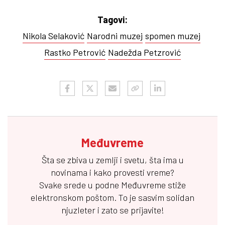
Tagovi:
Nikola Selaković
Narodni muzej
spomen muzej
Rastko Petrović
Nadežda Petzrović
Međuvreme
Šta se zbiva u zemlji i svetu, šta ima u
novinama i kako provesti vreme?
Svake srede u podne
Međuvreme
stiže
elektronskom poštom. To je sasvim solidan
njuzleter i zato se prijavite!