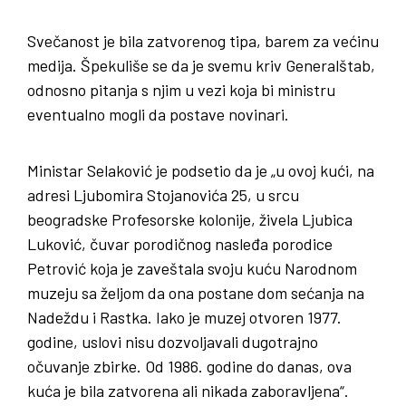
Svečanost je bila zatvorenog tipa, barem za većinu
medija. Špekuliše se da je svemu kriv Generalštab,
odnosno pitanja s njim u vezi koja bi ministru
eventualno mogli da postave novinari.
Ministar Selaković je podsetio da je „u ovoj kući, na
adresi Ljubomira Stojanovića 25, u srcu
beogradske Profesorske kolonije, živela Ljubica
Luković, čuvar porodičnog nasleđa porodice
Petrović koja je zaveštala svoju kuću Narodnom
muzeju sa željom da ona postane dom sećanja na
Nadeždu i Rastka. Iako je muzej otvoren 1977.
godine, uslovi nisu dozvoljavali dugotrajno
očuvanje zbirke. Od 1986. godine do danas, ova
kuća je bila zatvorena ali nikada zaboravljena“.