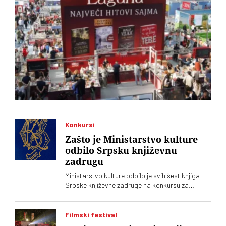
Konkursi
Zašto je Ministarstvo kulture
odbilo Srpsku književnu
zadrugu
Ministarstvo kulture odbilo je svih šest knjiga
Srpske književne zadruge na konkursu za
kapitalna dela, što se još nikad nije desilo.
Podsetimo da je predsednik SKZ profesor Milo
Lompar
Filmski festival