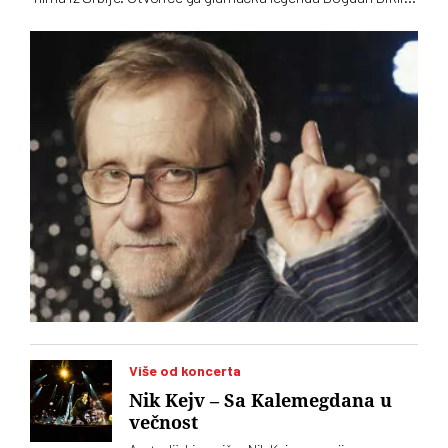
Pokriovitelj festivala je Crnogorsko ministarstvo kulture
Više od koncerta
Nik Kejv – Sa Kalemegdana u
večnost