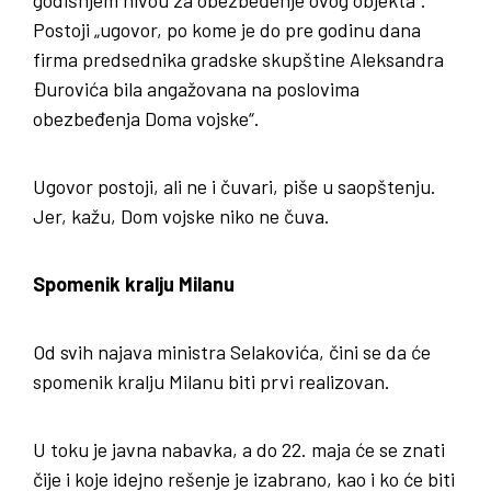
godišnjem nivou za obezbeđenje ovog objekta“.
Postoji „ugovor, po kome je do pre godinu dana
firma predsednika gradske skupštine Aleksandra
Đurovića bila angažovana na poslovima
obezbeđenja Doma vojske“.
Ugovor postoji, ali ne i čuvari, piše u saopštenju.
Jer, kažu, Dom vojske niko ne čuva.
Spomenik kralju Milanu
Od svih najava ministra Selakovića, čini se da će
spomenik kralju Milanu biti prvi realizovan.
U toku je javna nabavka, a do 22. maja će se znati
čije i koje idejno rešenje je izabrano, kao i ko će biti