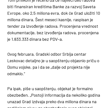
Tom prilikom je rečeno da će najveći deo radova
biti finansiran kreditima Banke za razvoj Saveta
Evrope, oko 2,5 miliona evra, dok će Grad uložiti 10
miliona dinara. Šest meseci kasnije, raspisan je
tender za izvođenje radova. Procenjena vrednost
dokumentacije, bez izvođenja radova, procenjena
je 1.833.333 dinara bez PDV-a.
Ovog februara, Gradski odbor Srbija centar
Leskovac detaljno je u saopštenju objasnio priču o
Domu vojske, pa i da se „dalje od projekta nije
odmaklo.“
Pa ipak, piše u saopštenju, objekat je formalno
obezbeđen. „Postoji informacija da nekoliko godina
unazad Grad izdvaja preko dva miliona dinara na