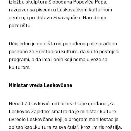
izložbu skulptura Slobodana Popovića Popa,
razgovor sa piscem u Leskovačkom kulturnom
centru, i predstavu
Polovnjače
u Narodnom
pozorištu.
Očigledno je da ništa od ponuđenog nije urađeno
posebno za Prestonicu kulture, da su to postojeći
programi, a da ima i onih koji nemaju veze sa
kulturom.
Ministar vređa Leskovčane
Nenad Zdravković, odbornik Grupe građana „Za
Leskovac Zajedno“ smatra da je ministar kulture
uvredio Leskovčane koji je program manifestacije
opisao kao „kultura za sva čula“, kroz „miris roštilja,