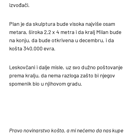
izvođači.
Plan je da skulptura bude visoka najviše osam
metara, široka 2,2 x 4 metra i da kralj Milan bude
na konju, da bude otkrivena u decembru, i da
košta 340.000 evra.
Leskovčani i dalje misle, uz svo dužno poštovanje
prema kralju, da nema razloga zašto bi njegov
spomenik bio u njihovom gradu.
Pravo novinarstvo košta, a mi nećemo da nas kupe