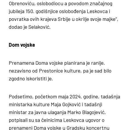
Obrenoviću, oslobodiocu a povodom značajnog
jubileja 150. godišnjice oslobođenja Leskovca i
povratka ovih krajeva Srbije u okrilje svoje majke“,
dodao je Selaković.
Dom vojske
Prenamena Doma vojske planirana je ranije,
nezavisno od Prestonice kulture, pa je sad bilo
zgodno iskoristiti je.
Podsetimo, početkom maja 2024. godine, tadašnja
ministarka kulture Maja Gojković i tadašnji
ministar za javna ulaganja Marko Blagojević,
potpisali su sa čelnicima Leskovca ugovor o
prenameni Doma vojske u Gradsku koncertnu