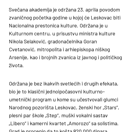
Svečana akademija je održana 23. aprila povodom
zvaničnog početka godine u kojoj će Leskovac biti
Nacionalna prestonica kulture. Održana je u
Kulturnom centru, u prisustvu ministra kulture
Nikola Selaković, gradonačelnika Goran
Cvetanović, mitropolita i arhiepiskopa niškog
Arsenije, kao i brojnih zvanica iz javnog i političkog
života.
Održana je bez ikakvih svetlećih i drugih efekata,
bio je to klasični jednoipočasovni kulturno-
umetnički program u kome su učestvovali glumci
Narodnog pozorišta Leskovac, ženski hor „Stars“,
plesni par škole „Step“, muški vokalni sastav
„Libero“ i kamerni kvartet „Amorozo“ sa solistima.
Grad je procenio da to košta 820.000 dinara.