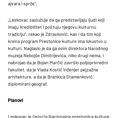
ajvara i sprže“.
„Leskovac zaslužuje da ga predstavljaju ljudi koji
imaju kredibilitet i poštuju njegovu kulturnu
tradiciju“, rekao je Zdravković, kao i da tim koji
kreira program Prestonice kulture ima iskustvo u
kulturi. Naglasio je da ga osim direktora Narodnog
muzeja Nebojše Dimitrijevića, niko drugi nema, i
nabrojao da je Bojan Marčić završio poljoprivredni
fakultet, da je Vlada Kostić inženjer pejzažne
arhitekture, a da je Brankica Stamenković
diplomirani geograf.
Planovi
Leskovac je četvrta Nacionalna prestonica kulture