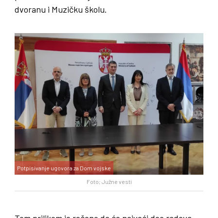
dvoranu i Muzičku školu.
Potpisivanje ugovora za Dom vojske
Foto; Južne vesti