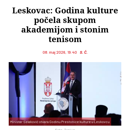
Leskovac: Godina kulture
počela skupom
akademijom i stonim
tenisom
08. maj 2026, 19:40
S. Ć.
Ministar Selaković otvara Godinu Prestonice kulture u Leskovcu
Foto: Tanjug