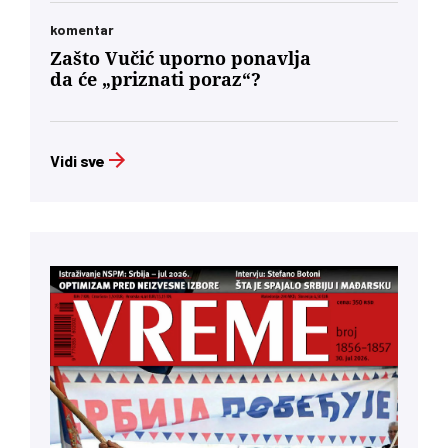
komentar
Zašto Vučić uporno ponavlja
da će „priznati poraz“?
Vidi sve