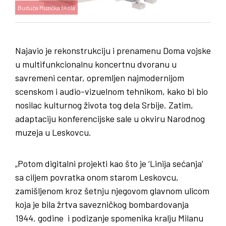
Buduća Muzička škola
Najavio je rekonstrukciju i prenamenu Doma vojske
u multifunkcionalnu koncertnu dvoranu u
savremeni centar, opremljen najmodernijom
scenskom i audio-vizuelnom tehnikom, kako bi bio
nosilac kulturnog života tog dela Srbije. Zatim,
adaptaciju konferencijske sale u okviru Narodnog
muzeja u Leskovcu.
„Potom digitalni projekti kao što je ‘Linija sećanja’
sa ciljem povratka onom starom Leskovcu,
zamišljenom kroz šetnju njegovom glavnom ulicom
koja je bila žrtva savezničkog bombardovanja
1944. godine i podizanje spomenika kralju Milanu