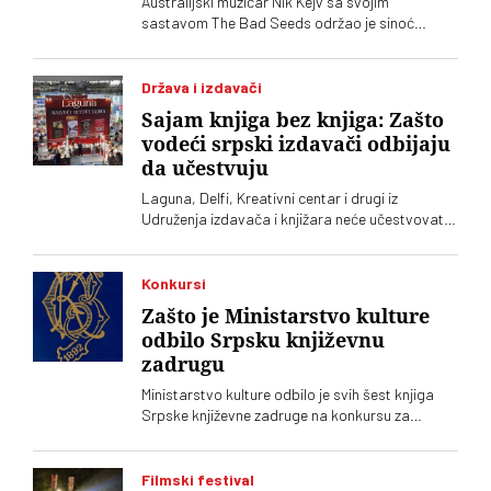
Australijski muzičar Nik Kejv sa svojim
sastavom The Bad Seeds održao je sinoć
koncert na prostoru Donjeg grada Beogradske
tvrđave, u okviru evropske letnje turneje
Država i izdavači
Sajam knjiga bez knjiga: Zašto
vodeći srpski izdavači odbijaju
da učestvuju
Laguna, Delfi, Kreativni centar i drugi iz
Udruženja izdavača i knjižara neće učestvovati
na ovogodišnjem Sajmu knjiga. Takvu odluku su
još prošle godine doneli Clio, Arhipelag,
Geopopetika i drugi iz Udruženja profesionalnih
Konkursi
izdavača
Zašto je Ministarstvo kulture
odbilo Srpsku književnu
zadrugu
Ministarstvo kulture odbilo je svih šest knjiga
Srpske književne zadruge na konkursu za
kapitalna dela, što se još nikad nije desilo.
Podsetimo da je predsednik SKZ profesor Milo
Lompar
Filmski festival