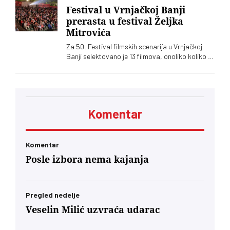
Festival u Vrnjačkoj Banji
prerasta u festival Željka
Mitrovića
Za 50. Festival filmskih scenarija u Vrnjačkoj
Banji selektovano je 13 filmova, onoliko koliko ih
je i prijavljeno. Među njima, kao i prošle godine,
dominiraju filmovi Željka Mitrovića
Komentar
Komentar
Posle izbora nema kajanja
Pregled nedelje
Veselin Milić uzvraća udarac