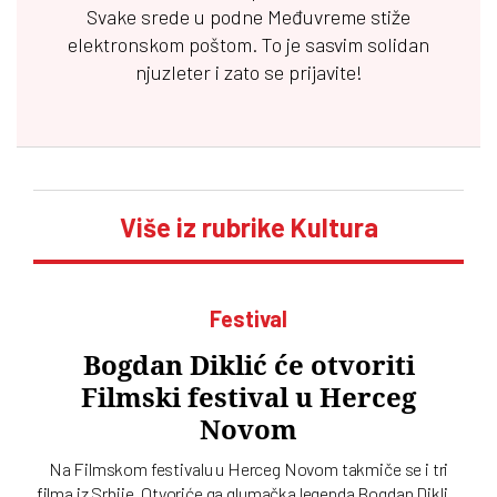
Svake srede u podne
Međuvreme
stiže
elektronskom poštom. To je sasvim solidan
njuzleter i zato se prijavite!
Više iz rubrike Kultura
Festival
Bogdan Diklić će otvoriti
Filmski festival u Herceg
Novom
Na Filmskom festivalu u Herceg Novom takmiče se i tri
filma iz Srbije. Otvoriće ga glumačka legenda Bogdan Diklić.