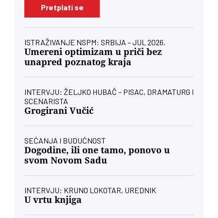
Pretplati se
ISTRAŽIVANJE NSPM: SRBIJA – JUL 2026.
Umereni optimizam u priči bez
unapred poznatog kraja
INTERVJU: ŽELJKO HUBAČ – PISAC, DRAMATURG I
SCENARISTA
Grogirani Vučić
SEĆANJA I BUDUĆNOST
Dogodine, ili one tamo, ponovo u
svom Novom Sadu
INTERVJU: KRUNO LOKOTAR, UREDNIK
U vrtu knjiga