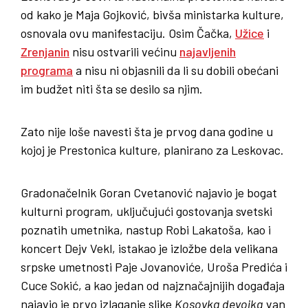
od kako je Maja Gojković, bivša ministarka kulture,
osnovala ovu manifestaciju. Osim Čačka,
Užice
i
Zrenjanin
nisu ostvarili većinu
najavljenih
programa
a nisu ni objasnili da li su dobili obećani
im budžet niti šta se desilo sa njim.
Zato nije loše navesti šta je prvog dana godine u
kojoj je Prestonica kulture, planirano za Leskovac.
Gradonačelnik Goran Cvetanović najavio je bogat
kulturni program, uključujući gostovanja svetski
poznatih umetnika, nastup Robi Lakatoša, kao i
koncert Dejv Vekl, istakao je izložbe dela velikana
srpske umetnosti Paje Jovanoviće, Uroša Predića i
Cuce Sokić, a kao jedan od najznačajnijih događaja
najavio je prvo izlaganje slike
Kosovka devojka
van