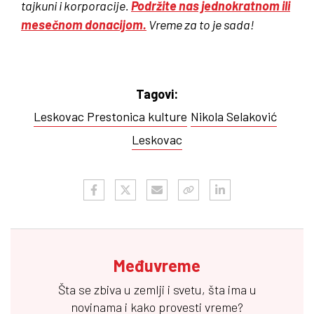
tajkuni i korporacije.
Podržite nas jednokratnom ili
mesečnom donacijom.
Vreme za to je sada!
Tagovi:
Leskovac Prestonica kulture
Nikola Selaković
Leskovac
Međuvreme
Šta se zbiva u zemlji i svetu, šta ima u
novinama i kako provesti vreme?